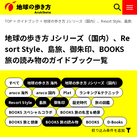
TOP
ガイドブック
地球の歩き方 Jシリーズ（国内）、Resort Style、島
地球の歩き方 Jシリーズ（国内）、Re
sort Style、島旅、御朱印、BOOKS
旅の読み物のガイドブック一覧
すべて
地球の歩き方 海外
地球の歩き方 Jシリーズ（国内）
aruco 海外
aruco 国内
Plat
ランキング&テクニック
Resort Style
島旅
御朱印
歴史時代
旅の図鑑
BOOKS スペシャルコラボ
BOOKS 旅の名言＆絶景
BOOKS 旅と健康
BOOKS 旅の読み物
BOOKS
D-Books
絞り込み条件を追加