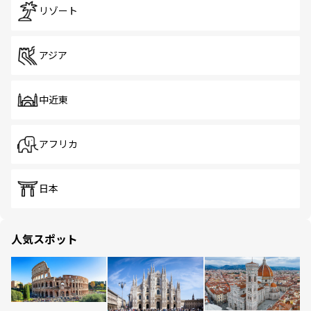
リゾート
アジア
中近東
アフリカ
日本
人気スポット