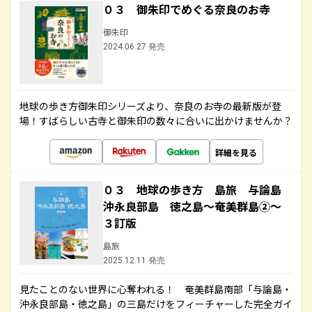
０３ 御朱印でめぐる奈良のお寺
御朱印
2024.06.27 発売
地球の歩き方御朱印シリーズより、奈良のお寺の最新版が登
場！すばらしい古寺と御朱印の数々に合いに出かけませんか？
詳細を見る
０３ 地球の歩き方 島旅 与論島
沖永良部島 徳之島～奄美群島②～
３訂版
島旅
2025.12.11 発売
見たことのない世界に心奪われる！ 奄美群島南部「与論島・
沖永良部島・徳之島」の三島だけをフィーチャーした完全ガイ