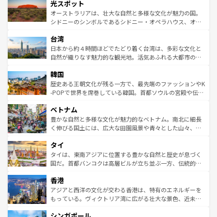
文化が魅力。旅行者はアメリカの各地域で異なる魅力を楽
島だが、静かな自然を求めるならマウイ島やカウアイ島が
光スポット
しみながら、その多様性と豊かな歴史を感じることができ
おすすめ。エメラルドグリーンに輝く海をはじめ、豊かな
オーストラリアは、壮大な自然と多様な文化が魅力の国。
るだろう。車でのロードトリップや列車の旅も、アメリカ
文化や歴史が息づいている。「アロハスピリット」と呼ば
シドニーのシンボルであるシドニー・オペラハウス、オー
ならではの贅沢な旅のスタイルだ。 なお、新着のアメリカ
れるおもてなしの心で訪れる人々を迎えてくれるハワイの
ストラリア東海岸北部に広がる大サンゴ礁地帯グレートバ
情報は
コンテンツ一覧
を参照してほしい。
人々、おいしいローカルフードやハワイアンミュージッ
台湾
リアリーフや大陸中央部にそびえるウルル（エアーズロッ
ク、伝統的なフラダンスなど、すべてがハワイの魅力を彩
ク）、タスマニアの美しい原生林やケアンズの熱帯雨林な
日本から約４時間ほどでたどり着く台湾は、多彩な文化と
っている。訪れるたびに新しい発見と感動が待っているハ
ど、見どころがたくさん。また、カフェやワイン、オージ
自然が織りなす魅力的な観光地。活気あふれる大都市の台
ワイを、存分に味わってほしい。 なお、新着のハワイ情報
ービーフなどの食文化も豊かで、美味しいものであふれて
北やノスタルジックな町並みが人気な九份（ジォウフェ
は
コンテンツ一覧
を参照してほしい。
韓国
いる。アクティビティも充実しており、サーフィンやダイ
ン）、静ひつな山岳地帯である台湾東部など、都市の喧騒
ビング、ハイキングなど、アウトドア好きにはたまらな
と山間の静けさが共存しており、訪れる人に新しい発見と
歴史ある王朝文化が残る一方で、最先端のファッションやK
い。オーストラリアの多彩な魅力を存分に味わいつくそ
驚きをもたらしてくれる。また、奥深い台湾の食文化も魅
-POPで世界を席巻している韓国。首都ソウルの宮殿や伝統
う。 なお、新着のオーストラリア情報は
コンテンツ一覧
を
力で、夜市などの屋台グルメから高級料理、ヘルシーで美
家屋が並ぶエリアでは韓国の歴史と文化に浸ることがで
参照してほしい。
ベトナム
容にもいいと評判のスイーツなど、バラエティ豊かな料理
き、地方に足を延ばせば四季折々の自然美を楽しむことが
が味わえる。 なお、新着の台湾情報は
コンテンツ一覧
を参
できる。そして、キムチや焼肉、絶品のストリートフード
豊かな自然と多様な文化が魅力的なベトナム。南北に細長
照してほしい。
まで、さまざまな韓国料理が待っている。夜には、韓国な
く伸びる国土には、広大な田園風景や青々とした山々、世
らではのナイトライフも堪能できる。あたたかいホスピタ
界遺産に登録された壮大な自然景観が点在し、都市部では
タイ
リティに包まれながら、韓国の多彩な魅力を心ゆくまで味
急速な発展と共に伝統が息づく。ハノイの古い町並みやホ
わってみてほしい。 なお、新着の韓国情報は
コンテンツ一
ーチミン市のフランス統治時代の建物も、独特の雰囲気を
タイは、東南アジアに位置する豊かな自然と歴史が息づく
覧
を参照してほしい。
醸し出している。また、バラエティの豊かさとおいしさで
国だ。首都バンコクは高層ビルが立ち並ぶ一方、伝統的な
世界中の食通を魅了してやまないベトナム料理も魅力のひ
寺院や市場がいたるところに点在し、古きよき文化と現代
香港
とつ。フォーやバインミー、ベトナムコーヒーなどは、ぜ
の活気が交差している。北部ではチェンマイなどの山岳地
ひ現地で味わいたい。どの地域を訪れてもあたたかい人々
帯で自然と触れ合い、南部ではプーケットやクラビの美し
アジアと西洋の文化が交わる香港は、特有のエネルギーを
が旅行者を迎えてくれるので、きっと忘れられない旅にな
いビーチでリゾート気分を楽しむことができる。タイ料理
もっている。ヴィクトリア湾に広がる壮大な景色、近未来
るはずだ。 なお、新着のベトナム情報は
コンテンツ一覧
を
は世界的に有名で、屋台から高級レストランまで味覚を刺
的なアートスポット、そして歴史と現代が融合した町並
参照してほしい。
シンガポール
激する。気候は一年中温暖で、どの季節にも異なる楽しみ
み、どこを訪れても感動するはず。観光スポットが密集し