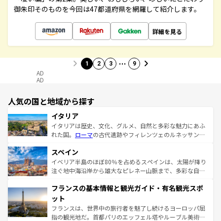
御朱印そのものを今回は47都道府県を網羅して紹介します。
詳細を見る
…
1
2
3
9
AD
AD
人気の国と地域から探す
イタリア
イタリアは歴史、文化、グルメ、自然と多彩な魅力にあふ
れた国。
ローマ
の古代遺跡やフィレンツェのルネッサンス
美術、ヴェネツィアの運河など、歴史あるスポットはもち
スペイン
ろん、トスカーナの美しい田園風景やアマルフィ海岸の絶
景など、自然景観も見逃せない。観光の合間には、本場の
イベリア半島のほぼ80％を占めるスペインは、太陽が降り
ピザやパスタなど、絶品のイタリア料理を堪能することも
注ぐ地中海沿岸から雄大なピレネー山脈まで、多彩な自然
できる。朝目覚めてから夜眠るまで、すべての瞬間を楽し
と文化が詰まったヨーロッパ屈指の旅行先だ。多様な地域
フランスの基本情報と観光ガイド・有名観光スポ
ませてくれるイタリアで、忘れられない旅をしてみよう！
文化が根付くこの国では、情熱的なフラメンコ、熱気あふ
なお、新着のイタリア情報は
コンテンツ一覧
を参照してほ
れる闘牛、そして美味しいタパスが生活の一部となってい
ット
しい。
る。首都マドリードの洗練された雰囲気や、バルセロナの
フランスは、世界中の旅行者を魅了し続けるヨーロッパ屈
アートに溢れた街角から、地方では古代ローマ遺跡や中世
指の観光地だ。首都パリのエッフェル塔やルーブル美術館