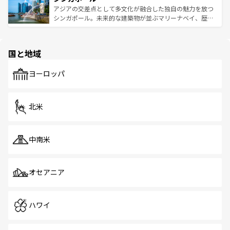
が待っている。親しみやすいタイの人々、仏教を中心とし
ており、効率よく見どころを回れるのも魅力。息をのむよ
アジアの交差点として多文化が融合した独自の魅力を放つ
た文化、そして多様な観光資源が、訪れる旅人を魅了し続
うな絶景から文化的な体験まで、香港を存分に楽しみ尽く
シンガポール。未来的な建築物が並ぶマリーナベイ、歴史
ける。 なお、新着のタイ情報は
コンテンツ一覧
を参照して
そう。 なお、新着の香港情報は
コンテンツ一覧
を参照して
と伝統を感じられるエスニックタウン、多数の緑豊かな公
ほしい。
ほしい。
園や自然保護区など、自然が調和した近代的な景観と文化
の多様性あふれるカラフルな町は、どこを歩いても新しい
国と地域
発見がある。さらに、治安のよさや充実した公共交通機関
も、旅行者にとっては魅力的なポイント。グルメも豊富
で、ホーカーズは地元の風情を楽しめる外せないスポット
ヨーロッパ
だ。訪れる人を飽きさせないシンガポールで、多様な魅力
を体感しよう。 なお、新着のシンガポール情報は
コンテン
ツ一覧
を参照してほしい。
北米
中南米
オセアニア
ハワイ