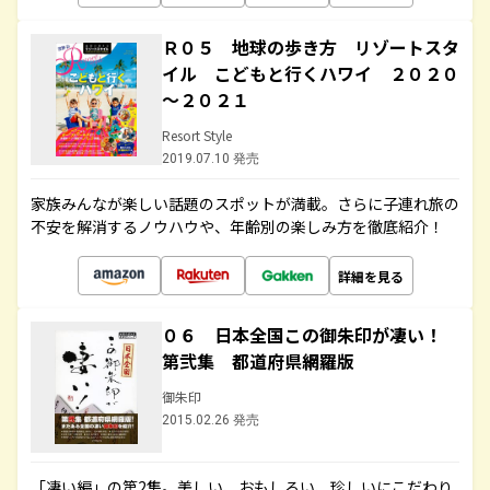
Ｒ０５ 地球の歩き方 リゾートスタ
イル こどもと行くハワイ ２０２０
～２０２１
Resort Style
2019.07.10 発売
家族みんなが楽しい話題のスポットが満載。さらに子連れ旅の
不安を解消するノウハウや、年齢別の楽しみ方を徹底紹介！
詳細を見る
０６ 日本全国この御朱印が凄い！
第弐集 都道府県網羅版
御朱印
2015.02.26 発売
「凄い編」の第2集。美しい、おもしろい、珍しいにこだわり