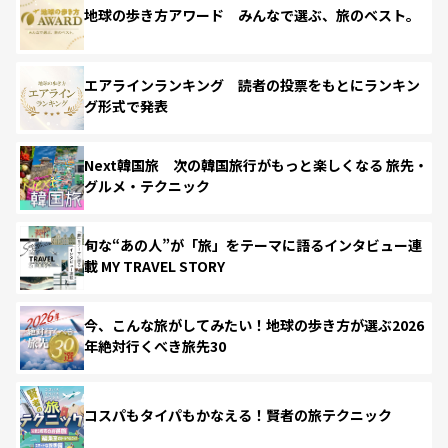
地球の歩き方アワード みんなで選ぶ、旅のベスト。
エアラインランキング 読者の投票をもとにランキン
グ形式で発表
Next韓国旅 次の韓国旅行がもっと楽しくなる 旅先・
グルメ・テクニック
旬な“あの人”が「旅」をテーマに語るインタビュー連
載 MY TRAVEL STORY
今、こんな旅がしてみたい！地球の歩き方が選ぶ2026
年絶対行くべき旅先30
コスパもタイパもかなえる！賢者の旅テクニック