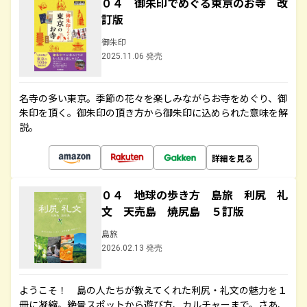
０４ 御朱印でめぐる東京のお寺 改
訂版
御朱印
2025.11.06 発売
名寺の多い東京。季節の花々を楽しみながらお寺をめぐり、御
朱印を頂く。御朱印の頂き方から御朱印に込められた意味を解
説。
詳細を見る
０４ 地球の歩き方 島旅 利尻 礼
文 天売島 焼尻島 ５訂版
島旅
2026.02.13 発売
ようこそ！ 島の人たちが教えてくれた利尻・礼文の魅力を１
冊に凝縮。絶景スポットから遊び方、カルチャーまで。さあ、