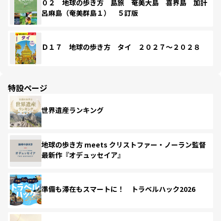
０２ 地球の歩き方 島旅 奄美大島 喜界島 加計
呂麻島（奄美群島１） ５訂版
Ｄ１７ 地球の歩き方 タイ ２０２７～２０２８
特設ページ
世界遺産ランキング
地球の歩き方 meets クリストファー・ノーラン監督
最新作『オデュッセイア』
準備も滞在もスマートに！ トラベルハック2026