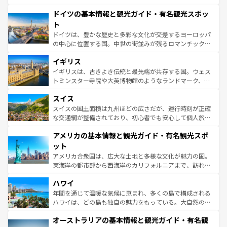
の城塞都市、穏やかなビーチリゾートまで多彩な表情を見
といった象徴的なスポットから、田舎町の古風な美しさま
せる。地方によって風土や気候が異なるスペインはその個
ドイツの基本情報と観光ガイド・有名観光スポッ
で、幅広い魅力が詰まっている。華麗な宮殿、歴史的な大
性で訪れる人を魅了する。 なお、新着のスペイン情報は
コ
聖堂、美しいビーチ、そして豊かな自然が、訪れる者を心
ト
ンテンツ一覧
を参照してほしい。
から魅了する。また、フランスは美食の国としても知ら
ドイツは、豊かな歴史と多彩な文化が交差するヨーロッパ
れ、フランス料理はユネスコ無形文化遺産にも登録されて
の中心に位置する国。中世の街並みが残るロマンチック街
いる。シャンパンの発祥地であるランス、プロヴァンスの
道から、未来を先取りするようなモダンな都市まで多様な
香り高いラベンダー畑など、多彩な楽しみ方が可能だ。さ
イギリス
顔を持つこの国は、どこを歩いても飽きることがない。ベ
らに、パリ以外の地域にも魅力が溢れており、どの街角に
ルリンの文化的活気、バイエルン州のアルプスの絶景、そ
イギリスは、古きよき伝統と最先端が共存する国。ウェス
も豊かな歴史と文化が息づいている。パリ以外の個性あふ
してライン川沿いのワイン畑といった風景は必見。ビール
トミンスター寺院や大英博物館のようなランドマーク、歴
れる地方に足を運ぶとそれぞれで全く異なる文化を体験で
とソーセージを味わいながら地元の人と過ごす楽しい時間
史ある大学都市、美しい丘陵地帯や牧歌的な風景など、エ
きるだろう。 なお、新着のフランス情報は
コンテンツ一覧
スイス
は、お酒好きな人にはぜひ体験してほしい。 なお、新着の
リアごとに異なる魅力がある。また、優雅なアフタヌーン
を参照してほしい。
ドイツ情報は
コンテンツ一覧
を参照してほしい。
ティー、ビール好きにはたまらない英国パブ、サッカー観
スイスの国土面積は九州ほどの広さだが、運行時刻が正確
戦など、本場だからこそできる体験も豊富。イギリスを旅
な交通網が整備されており、初心者でも安心して個人旅行
して楽しみつくそう。 なお、新着のイギリス情報は
コンテ
を楽しめる。日本同様に時刻表どおりの旅が可能だ。中世
アメリカの基本情報と観光ガイド・有名観光スポ
ンツ一覧
を参照してほしい。
の建物がそのまま残る町や、スイスならではのユニークな
博物館もあり、アルプス観光だけでなく町歩きも満喫する
ット
ことができる。国民の所得が高いため物価も高いが、旅行
アメリカ合衆国は、広大な土地と多様な文化が魅力の国。
者向けの交通パス提供のサービスもあり、うまく活用すれ
東海岸の都市部から西海岸のカリフォルニアまで、訪れる
ば市内交通費無料で観光を楽しむこともできる。 なお、新
場所ごとに異なる風景と体験が待っている。ニューヨーク
着のスイス情報は
コンテンツ一覧
を参照してほしい。
ハワイ
のような巨大都市は、観光、ショッピング、エンターテイ
ンメントが詰まった刺激的なスポットだ。一方、アメリカ
年間を通じて温暖な気候に恵まれ、多くの島で構成される
西部には大自然が広がり、グランドキャニオンやイエロー
ハワイは、どの島も独自の魅力をもっている。大自然の神
ストーン国立公園といった絶景が堪能できる。さらに、南
秘を感じたいなら、火山が生み出した壮大な景観を誇るハ
オーストラリアの基本情報と観光ガイド・有名観
部のニューオーリンズでは、音楽と美食が融合した独特の
ワイ島は見逃せない。また、定番の観光地といえばオアフ