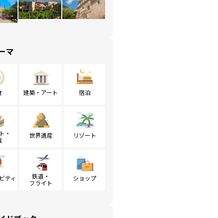
ーマ
食
建築・アート
宿泊
ト・
世界遺産
リゾート
戦
鉄道・
ビティ
ショップ
フライト