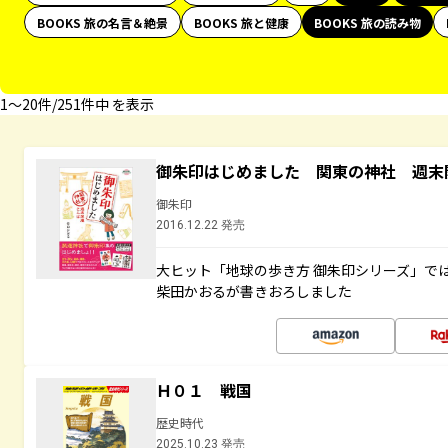
BOOKS 旅の名言＆絶景
BOOKS 旅と健康
BOOKS 旅の読み物
1〜20件/251件中 を表示
御朱印はじめました 関東の神社 週末
御朱印
2016.12.22 発売
大ヒット「地球の歩き方 御朱印シリーズ」で
柴田かおるが書きおろしました
Ｈ０１ 戦国
歴史時代
2025.10.23 発売