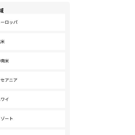
域
ヨーロッパ
北米
中南米
オセアニア
ハワイ
リゾート