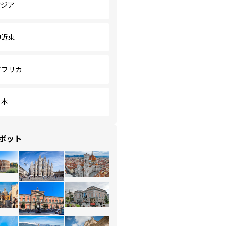
アジア
中近東
アフリカ
日本
ポット