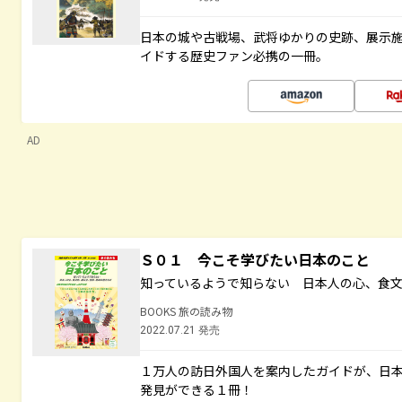
日本の城や古戦場、武将ゆかりの史跡、展示
イドする歴史ファン必携の一冊。
AD
Ｓ０１ 今こそ学びたい日本のこと
知っているようで知らない 日本人の心、食
BOOKS 旅の読み物
2022.07.21 発売
１万人の訪日外国人を案内したガイドが、日
発見ができる１冊！