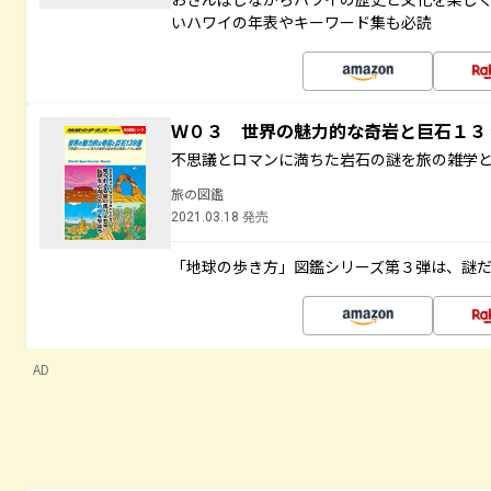
いハワイの年表やキーワード集も必読
Ｗ０３ 世界の魅力的な奇岩と巨石１
不思議とロマンに満ちた岩石の謎を旅の雑学
旅の図鑑
2021.03.18 発売
「地球の歩き方」図鑑シリーズ第３弾は、謎
AD