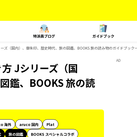
特派員ブログ
ガイドブック
リーズ（国内）、御朱印、歴史時代、旅の図鑑、BOOKS 旅の読み物のガイドブック
AD
方 Jシリーズ（国
鑑、BOOKS 旅の読
co 海外
aruco 国内
Plat
代
旅の図鑑
BOOKS スペシャルコラボ