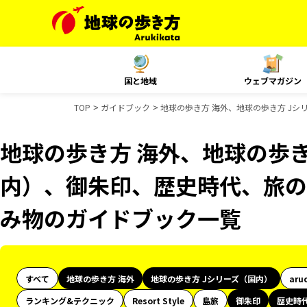
国と地域
ウェブマガジン
TOP
ガイドブック
地球の歩き方 海外、地球の歩き方 Jシ
地球の歩き方 海外、地球の歩き
内）、御朱印、歴史時代、旅の図
み物のガイドブック一覧
すべて
地球の歩き方 海外
地球の歩き方 Jシリーズ（国内）
aru
ランキング&テクニック
Resort Style
島旅
御朱印
歴史時