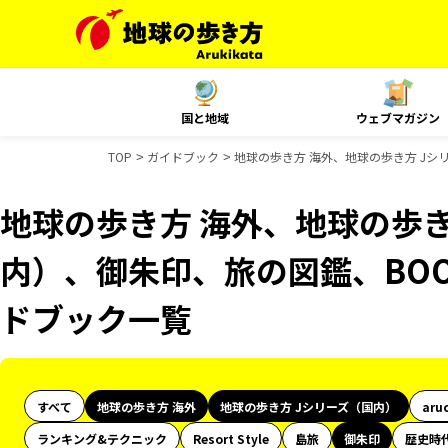
国と地域
ウェブマガジン
TOP
ガイドブック
地球の歩き方 海外、地球の歩き方 Jシ
地球の歩き方 海外、地球の歩き
内）、御朱印、旅の図鑑、BOO
ドブック一覧
すべて
地球の歩き方 海外
地球の歩き方 Jシリーズ（国内）
aru
ランキング&テクニック
Resort Style
島旅
御朱印
歴史時