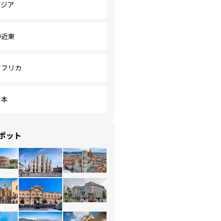
アジア
中近東
アフリカ
日本
ポット