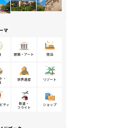
ーマ
食
建築・アート
宿泊
ト・
世界遺産
リゾート
戦
鉄道・
ビティ
ショップ
フライト