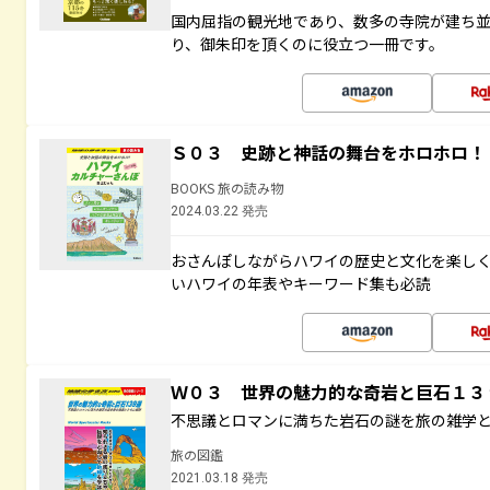
国内屈指の観光地であり、数多の寺院が建ち
り、御朱印を頂くのに役立つ一冊です。
Ｓ０３ 史跡と神話の舞台をホロホロ！
BOOKS 旅の読み物
2024.03.22 発売
おさんぽしながらハワイの歴史と文化を楽し
いハワイの年表やキーワード集も必読
Ｗ０３ 世界の魅力的な奇岩と巨石１
不思議とロマンに満ちた岩石の謎を旅の雑学
旅の図鑑
2021.03.18 発売