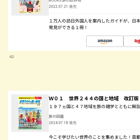
2022.07.21 発売
１万人の訪日外国人を案内したガイドが、日
発見ができる１冊！
AD
Ｗ０１ 世界２４４の国と地域 改訂版
１９７ヵ国と４７地域を旅の雑学とともに解
旅の図鑑
2024.07.18 発売
今こそ学びたい世界のことを集めました！首