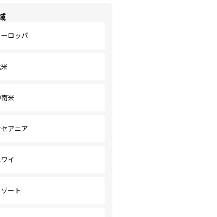
域
ヨーロッパ
北米
中南米
オセアニア
ハワイ
リゾート