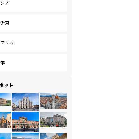
アジア
中近東
アフリカ
日本
ポット