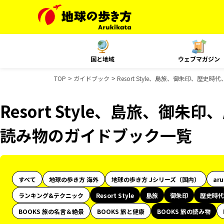
国と地域
ウェブマガジン
TOP
ガイドブック
Resort Style、島旅、御朱印、歴史
Resort Style、島旅、御朱
読み物のガイドブック一覧
すべて
地球の歩き方 海外
地球の歩き方 Jシリーズ（国内）
ar
ランキング&テクニック
Resort Style
島旅
御朱印
歴史時代
BOOKS 旅の名言＆絶景
BOOKS 旅と健康
BOOKS 旅の読み物