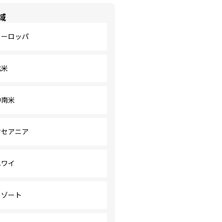
域
ヨーロッパ
北米
中南米
オセアニア
ハワイ
リゾート