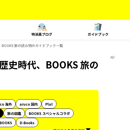
特派員ブログ
ガイドブック
時代、BOOKS 旅の読み物のガイドブック一覧
AD
印、歴史時代、BOOKS 旅の
uco 海外
aruco 国内
Plat
旅の図鑑
BOOKS スペシャルコラボ
BOOKS
D-Books