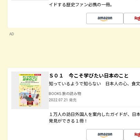
イドする歴史ファン必携の一冊。
AD
Ｓ０１ 今こそ学びたい日本のこと
知っているようで知らない 日本人の心、食
BOOKS 旅の読み物
2022.07.21 発売
１万人の訪日外国人を案内したガイドが、日
発見ができる１冊！