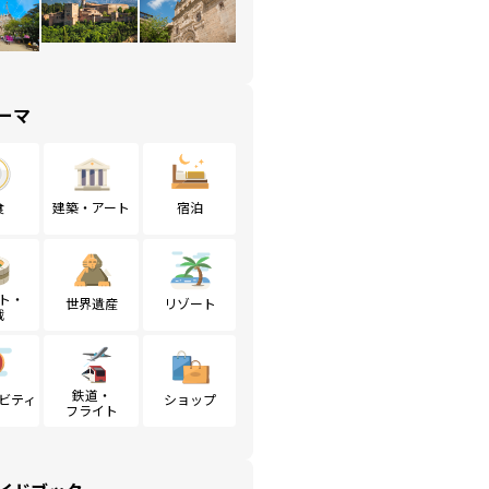
ーマ
食
建築・アート
宿泊
ト・
世界遺産
リゾート
戦
鉄道・
ビティ
ショップ
フライト