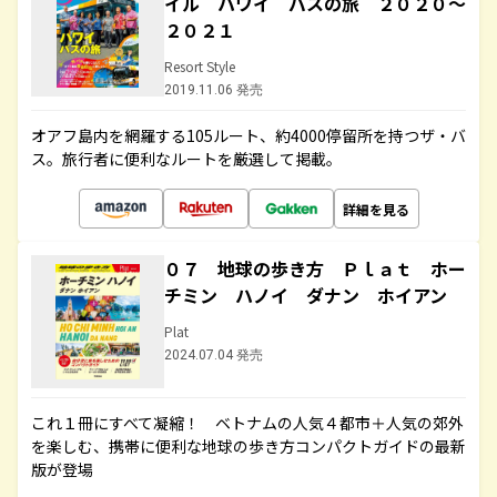
イル ハワイ バスの旅 ２０２０～
２０２１
Resort Style
2019.11.06 発売
オアフ島内を網羅する105ルート、約4000停留所を持つザ・バ
ス。旅行者に便利なルートを厳選して掲載。
詳細を見る
０７ 地球の歩き方 Ｐｌａｔ ホー
チミン ハノイ ダナン ホイアン
Plat
2024.07.04 発売
これ１冊にすべて凝縮！ ベトナムの人気４都市＋人気の郊外
を楽しむ、携帯に便利な地球の歩き方コンパクトガイドの最新
版が登場