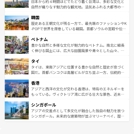
ク）、タスマニアの美しい原生林やケアンズの熱帯雨林な
日本から約４時間ほどでたどり着く台湾は、多彩な文化と
っている。訪れるたびに新しい発見と感動が待っているハ
ど、見どころがたくさん。また、カフェやワイン、オージ
自然が織りなす魅力的な観光地。活気あふれる大都市の台
ワイを、存分に味わってほしい。 なお、新着のハワイ情報
ービーフなどの食文化も豊かで、美味しいものであふれて
北やノスタルジックな町並みが人気な九份（ジォウフェ
は
コンテンツ一覧
を参照してほしい。
韓国
いる。アクティビティも充実しており、サーフィンやダイ
ン）、静ひつな山岳地帯である台湾東部など、都市の喧騒
ビング、ハイキングなど、アウトドア好きにはたまらな
と山間の静けさが共存しており、訪れる人に新しい発見と
歴史ある王朝文化が残る一方で、最先端のファッションやK
い。オーストラリアの多彩な魅力を存分に味わいつくそ
驚きをもたらしてくれる。また、奥深い台湾の食文化も魅
-POPで世界を席巻している韓国。首都ソウルの宮殿や伝統
う。 なお、新着のオーストラリア情報は
コンテンツ一覧
を
力で、夜市などの屋台グルメから高級料理、ヘルシーで美
家屋が並ぶエリアでは韓国の歴史と文化に浸ることがで
参照してほしい。
ベトナム
容にもいいと評判のスイーツなど、バラエティ豊かな料理
き、地方に足を延ばせば四季折々の自然美を楽しむことが
が味わえる。 なお、新着の台湾情報は
コンテンツ一覧
を参
できる。そして、キムチや焼肉、絶品のストリートフード
豊かな自然と多様な文化が魅力的なベトナム。南北に細長
照してほしい。
まで、さまざまな韓国料理が待っている。夜には、韓国な
く伸びる国土には、広大な田園風景や青々とした山々、世
らではのナイトライフも堪能できる。あたたかいホスピタ
界遺産に登録された壮大な自然景観が点在し、都市部では
タイ
リティに包まれながら、韓国の多彩な魅力を心ゆくまで味
急速な発展と共に伝統が息づく。ハノイの古い町並みやホ
わってみてほしい。 なお、新着の韓国情報は
コンテンツ一
ーチミン市のフランス統治時代の建物も、独特の雰囲気を
タイは、東南アジアに位置する豊かな自然と歴史が息づく
覧
を参照してほしい。
醸し出している。また、バラエティの豊かさとおいしさで
国だ。首都バンコクは高層ビルが立ち並ぶ一方、伝統的な
世界中の食通を魅了してやまないベトナム料理も魅力のひ
寺院や市場がいたるところに点在し、古きよき文化と現代
香港
とつ。フォーやバインミー、ベトナムコーヒーなどは、ぜ
の活気が交差している。北部ではチェンマイなどの山岳地
ひ現地で味わいたい。どの地域を訪れてもあたたかい人々
帯で自然と触れ合い、南部ではプーケットやクラビの美し
アジアと西洋の文化が交わる香港は、特有のエネルギーを
が旅行者を迎えてくれるので、きっと忘れられない旅にな
いビーチでリゾート気分を楽しむことができる。タイ料理
もっている。ヴィクトリア湾に広がる壮大な景色、近未来
るはずだ。 なお、新着のベトナム情報は
コンテンツ一覧
を
は世界的に有名で、屋台から高級レストランまで味覚を刺
的なアートスポット、そして歴史と現代が融合した町並
参照してほしい。
シンガポール
激する。気候は一年中温暖で、どの季節にも異なる楽しみ
み、どこを訪れても感動するはず。観光スポットが密集し
が待っている。親しみやすいタイの人々、仏教を中心とし
ており、効率よく見どころを回れるのも魅力。息をのむよ
アジアの交差点として多文化が融合した独自の魅力を放つ
た文化、そして多様な観光資源が、訪れる旅人を魅了し続
うな絶景から文化的な体験まで、香港を存分に楽しみ尽く
シンガポール。未来的な建築物が並ぶマリーナベイ、歴史
ける。 なお、新着のタイ情報は
コンテンツ一覧
を参照して
そう。 なお、新着の香港情報は
コンテンツ一覧
を参照して
と伝統を感じられるエスニックタウン、多数の緑豊かな公
ほしい。
ほしい。
園や自然保護区など、自然が調和した近代的な景観と文化
の多様性あふれるカラフルな町は、どこを歩いても新しい