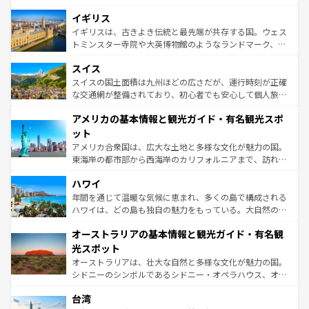
いる。シャンパンの発祥地であるランス、プロヴァンスの
道から、未来を先取りするようなモダンな都市まで多様な
香り高いラベンダー畑など、多彩な楽しみ方が可能だ。さ
イギリス
顔を持つこの国は、どこを歩いても飽きることがない。ベ
らに、パリ以外の地域にも魅力が溢れており、どの街角に
ルリンの文化的活気、バイエルン州のアルプスの絶景、そ
イギリスは、古きよき伝統と最先端が共存する国。ウェス
も豊かな歴史と文化が息づいている。パリ以外の個性あふ
してライン川沿いのワイン畑といった風景は必見。ビール
トミンスター寺院や大英博物館のようなランドマーク、歴
れる地方に足を運ぶとそれぞれで全く異なる文化を体験で
とソーセージを味わいながら地元の人と過ごす楽しい時間
史ある大学都市、美しい丘陵地帯や牧歌的な風景など、エ
きるだろう。 なお、新着のフランス情報は
コンテンツ一覧
スイス
は、お酒好きな人にはぜひ体験してほしい。 なお、新着の
リアごとに異なる魅力がある。また、優雅なアフタヌーン
を参照してほしい。
ドイツ情報は
コンテンツ一覧
を参照してほしい。
ティー、ビール好きにはたまらない英国パブ、サッカー観
スイスの国土面積は九州ほどの広さだが、運行時刻が正確
戦など、本場だからこそできる体験も豊富。イギリスを旅
な交通網が整備されており、初心者でも安心して個人旅行
して楽しみつくそう。 なお、新着のイギリス情報は
コンテ
を楽しめる。日本同様に時刻表どおりの旅が可能だ。中世
アメリカの基本情報と観光ガイド・有名観光スポ
ンツ一覧
を参照してほしい。
の建物がそのまま残る町や、スイスならではのユニークな
博物館もあり、アルプス観光だけでなく町歩きも満喫する
ット
ことができる。国民の所得が高いため物価も高いが、旅行
アメリカ合衆国は、広大な土地と多様な文化が魅力の国。
者向けの交通パス提供のサービスもあり、うまく活用すれ
東海岸の都市部から西海岸のカリフォルニアまで、訪れる
ば市内交通費無料で観光を楽しむこともできる。 なお、新
場所ごとに異なる風景と体験が待っている。ニューヨーク
着のスイス情報は
コンテンツ一覧
を参照してほしい。
ハワイ
のような巨大都市は、観光、ショッピング、エンターテイ
ンメントが詰まった刺激的なスポットだ。一方、アメリカ
年間を通じて温暖な気候に恵まれ、多くの島で構成される
西部には大自然が広がり、グランドキャニオンやイエロー
ハワイは、どの島も独自の魅力をもっている。大自然の神
ストーン国立公園といった絶景が堪能できる。さらに、南
秘を感じたいなら、火山が生み出した壮大な景観を誇るハ
オーストラリアの基本情報と観光ガイド・有名観
部のニューオーリンズでは、音楽と美食が融合した独特の
ワイ島は見逃せない。また、定番の観光地といえばオアフ
文化が魅力。旅行者はアメリカの各地域で異なる魅力を楽
島だが、静かな自然を求めるならマウイ島やカウアイ島が
光スポット
しみながら、その多様性と豊かな歴史を感じることができ
おすすめ。エメラルドグリーンに輝く海をはじめ、豊かな
オーストラリアは、壮大な自然と多様な文化が魅力の国。
るだろう。車でのロードトリップや列車の旅も、アメリカ
文化や歴史が息づいている。「アロハスピリット」と呼ば
シドニーのシンボルであるシドニー・オペラハウス、オー
ならではの贅沢な旅のスタイルだ。 なお、新着のアメリカ
れるおもてなしの心で訪れる人々を迎えてくれるハワイの
ストラリア東海岸北部に広がる大サンゴ礁地帯グレートバ
情報は
コンテンツ一覧
を参照してほしい。
人々、おいしいローカルフードやハワイアンミュージッ
台湾
リアリーフや大陸中央部にそびえるウルル（エアーズロッ
ク、伝統的なフラダンスなど、すべてがハワイの魅力を彩