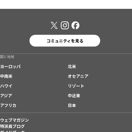
コミュニティを見る
国と地域
ヨーロッパ
北米
中南米
オセアニア
ハワイ
リゾート
アジア
中近東
アフリカ
日本
ウェブマガジン
特派員ブログ