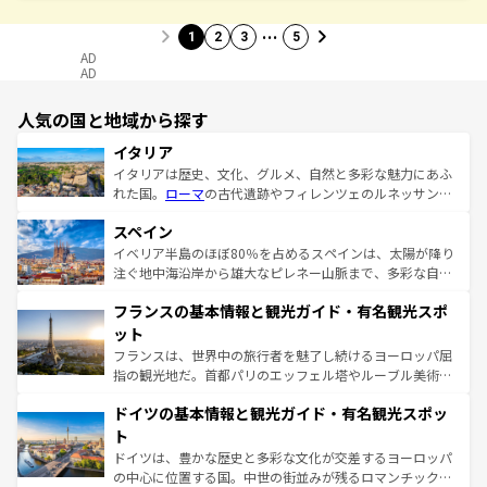
…
1
2
3
5
AD
AD
人気の国と地域から探す
イタリア
イタリアは歴史、文化、グルメ、自然と多彩な魅力にあふ
れた国。
ローマ
の古代遺跡やフィレンツェのルネッサンス
美術、ヴェネツィアの運河など、歴史あるスポットはもち
スペイン
ろん、トスカーナの美しい田園風景やアマルフィ海岸の絶
景など、自然景観も見逃せない。観光の合間には、本場の
イベリア半島のほぼ80％を占めるスペインは、太陽が降り
ピザやパスタなど、絶品のイタリア料理を堪能することも
注ぐ地中海沿岸から雄大なピレネー山脈まで、多彩な自然
できる。朝目覚めてから夜眠るまで、すべての瞬間を楽し
と文化が詰まったヨーロッパ屈指の旅行先だ。多様な地域
フランスの基本情報と観光ガイド・有名観光スポ
ませてくれるイタリアで、忘れられない旅をしてみよう！
文化が根付くこの国では、情熱的なフラメンコ、熱気あふ
なお、新着のイタリア情報は
コンテンツ一覧
を参照してほ
れる闘牛、そして美味しいタパスが生活の一部となってい
ット
しい。
る。首都マドリードの洗練された雰囲気や、バルセロナの
フランスは、世界中の旅行者を魅了し続けるヨーロッパ屈
アートに溢れた街角から、地方では古代ローマ遺跡や中世
指の観光地だ。首都パリのエッフェル塔やルーブル美術館
の城塞都市、穏やかなビーチリゾートまで多彩な表情を見
といった象徴的なスポットから、田舎町の古風な美しさま
せる。地方によって風土や気候が異なるスペインはその個
ドイツの基本情報と観光ガイド・有名観光スポッ
で、幅広い魅力が詰まっている。華麗な宮殿、歴史的な大
性で訪れる人を魅了する。 なお、新着のスペイン情報は
コ
聖堂、美しいビーチ、そして豊かな自然が、訪れる者を心
ト
ンテンツ一覧
を参照してほしい。
から魅了する。また、フランスは美食の国としても知ら
ドイツは、豊かな歴史と多彩な文化が交差するヨーロッパ
れ、フランス料理はユネスコ無形文化遺産にも登録されて
の中心に位置する国。中世の街並みが残るロマンチック街