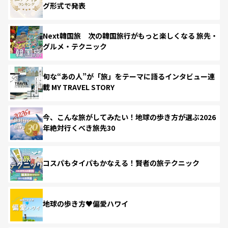
グ形式で発表
Next韓国旅 次の韓国旅行がもっと楽しくなる 旅先・
グルメ・テクニック
旬な“あの人”が「旅」をテーマに語るインタビュー連
載 MY TRAVEL STORY
今、こんな旅がしてみたい！地球の歩き方が選ぶ2026
年絶対行くべき旅先30
コスパもタイパもかなえる！賢者の旅テクニック
地球の歩き方♥偏愛ハワイ