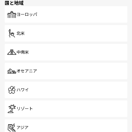
国と地域
発見がある。さらに、治安のよさや充実した公共交通機関
も、旅行者にとっては魅力的なポイント。グルメも豊富
で、ホーカーズは地元の風情を楽しめる外せないスポット
ヨーロッパ
だ。訪れる人を飽きさせないシンガポールで、多様な魅力
を体感しよう。 なお、新着のシンガポール情報は
コンテン
ツ一覧
を参照してほしい。
北米
中南米
オセアニア
ハワイ
リゾート
アジア