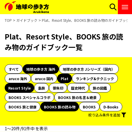
TOP
ガイドブック
Plat、Resort Style、BOOKS 旅の読み物のガイドブック
Plat、Resort Style、BOOKS 旅の読
み物のガイドブック一覧
すべて
地球の歩き方 海外
地球の歩き方 Jシリーズ（国内）
aruco 海外
aruco 国内
Plat
ランキング&テクニック
Resort Style
島旅
御朱印
歴史時代
旅の図鑑
BOOKS スペシャルコラボ
BOOKS 旅の名言＆絶景
BOOKS 旅と健康
BOOKS 旅の読み物
BOOKS
D-Books
絞り込み条件を追加
1〜20件/91件中 を表示