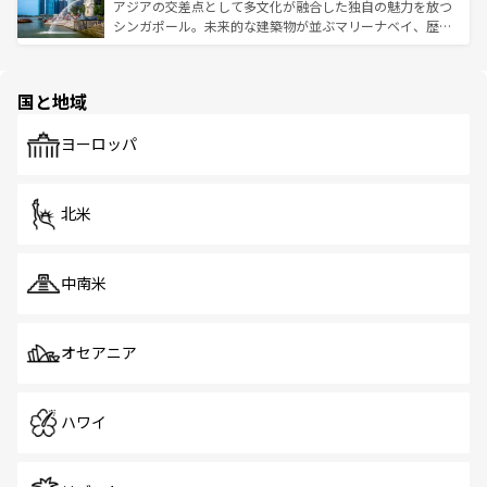
が待っている。親しみやすいタイの人々、仏教を中心とし
ており、効率よく見どころを回れるのも魅力。息をのむよ
アジアの交差点として多文化が融合した独自の魅力を放つ
た文化、そして多様な観光資源が、訪れる旅人を魅了し続
うな絶景から文化的な体験まで、香港を存分に楽しみ尽く
シンガポール。未来的な建築物が並ぶマリーナベイ、歴史
ける。 なお、新着のタイ情報は
コンテンツ一覧
を参照して
そう。 なお、新着の香港情報は
コンテンツ一覧
を参照して
と伝統を感じられるエスニックタウン、多数の緑豊かな公
ほしい。
ほしい。
園や自然保護区など、自然が調和した近代的な景観と文化
の多様性あふれるカラフルな町は、どこを歩いても新しい
国と地域
発見がある。さらに、治安のよさや充実した公共交通機関
も、旅行者にとっては魅力的なポイント。グルメも豊富
で、ホーカーズは地元の風情を楽しめる外せないスポット
ヨーロッパ
だ。訪れる人を飽きさせないシンガポールで、多様な魅力
を体感しよう。 なお、新着のシンガポール情報は
コンテン
ツ一覧
を参照してほしい。
北米
中南米
オセアニア
ハワイ