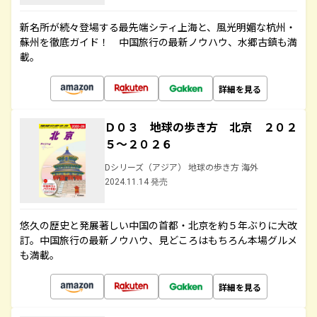
新名所が続々登場する最先端シティ上海と、風光明媚な杭州・
蘇州を徹底ガイド！ 中国旅行の最新ノウハウ、水郷古鎮も満
載。
詳細を見る
Ｄ０３ 地球の歩き方 北京 ２０２
５～２０２６
Dシリーズ（アジア） 地球の歩き方 海外
2024.11.14 発売
悠久の歴史と発展著しい中国の首都・北京を約５年ぶりに大改
訂。中国旅行の最新ノウハウ、見どころはもちろん本場グルメ
も満載。
詳細を見る