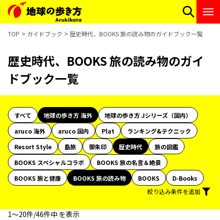
TOP
ガイドブック
歴史時代、BOOKS 旅の読み物のガイドブック一覧
歴史時代、BOOKS 旅の読み物のガイ
ドブック一覧
すべて
地球の歩き方 海外
地球の歩き方 Jシリーズ（国内）
aruco 海外
aruco 国内
Plat
ランキング&テクニック
Resort Style
島旅
御朱印
歴史時代
旅の図鑑
BOOKS スペシャルコラボ
BOOKS 旅の名言＆絶景
BOOKS 旅と健康
BOOKS 旅の読み物
BOOKS
D-Books
絞り込み条件を追加
1〜20件/46件中 を表示