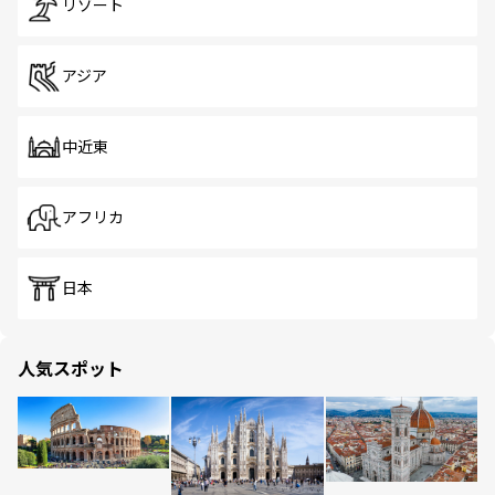
リゾート
アジア
中近東
アフリカ
日本
人気スポット