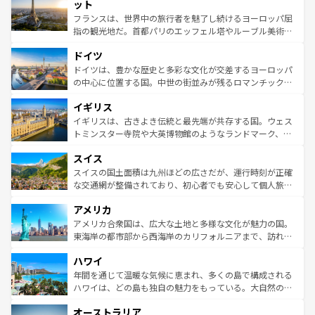
なお、新着のイタリア情報は
コンテンツ一覧
を参照してほ
れる闘牛、そして美味しいタパスが生活の一部となってい
ット
しい。
る。首都マドリードの洗練された雰囲気や、バルセロナの
フランスは、世界中の旅行者を魅了し続けるヨーロッパ屈
アートに溢れた街角から、地方では古代ローマ遺跡や中世
指の観光地だ。首都パリのエッフェル塔やルーブル美術館
の城塞都市、穏やかなビーチリゾートまで多彩な表情を見
といった象徴的なスポットから、田舎町の古風な美しさま
せる。地方によって風土や気候が異なるスペインはその個
ドイツ
で、幅広い魅力が詰まっている。華麗な宮殿、歴史的な大
性で訪れる人を魅了する。 なお、新着のスペイン情報は
コ
聖堂、美しいビーチ、そして豊かな自然が、訪れる者を心
ドイツは、豊かな歴史と多彩な文化が交差するヨーロッパ
ンテンツ一覧
を参照してほしい。
から魅了する。また、フランスは美食の国としても知ら
の中心に位置する国。中世の街並みが残るロマンチック街
れ、フランス料理はユネスコ無形文化遺産にも登録されて
道から、未来を先取りするようなモダンな都市まで多様な
イギリス
いる。シャンパンの発祥地であるランス、プロヴァンスの
顔を持つこの国は、どこを歩いても飽きることがない。ベ
香り高いラベンダー畑など、多彩な楽しみ方が可能だ。さ
ルリンの文化的活気、バイエルン州のアルプスの絶景、そ
イギリスは、古きよき伝統と最先端が共存する国。ウェス
らに、パリ以外の地域にも魅力が溢れており、どの街角に
してライン川沿いのワイン畑といった風景は必見。ビール
トミンスター寺院や大英博物館のようなランドマーク、歴
も豊かな歴史と文化が息づいている。パリ以外の個性あふ
とソーセージを味わいながら地元の人と過ごす楽しい時間
史ある大学都市、美しい丘陵地帯や牧歌的な風景など、エ
れる地方に足を運ぶとそれぞれで全く異なる文化を体験で
スイス
は、お酒好きな人にはぜひ体験してほしい。 なお、新着の
リアごとに異なる魅力がある。また、優雅なアフタヌーン
きるだろう。 なお、新着のフランス情報は
コンテンツ一覧
ドイツ情報は
コンテンツ一覧
を参照してほしい。
ティー、ビール好きにはたまらない英国パブ、サッカー観
スイスの国土面積は九州ほどの広さだが、運行時刻が正確
を参照してほしい。
戦など、本場だからこそできる体験も豊富。イギリスを旅
な交通網が整備されており、初心者でも安心して個人旅行
して楽しみつくそう。 なお、新着のイギリス情報は
コンテ
を楽しめる。日本同様に時刻表どおりの旅が可能だ。中世
アメリカ
ンツ一覧
を参照してほしい。
の建物がそのまま残る町や、スイスならではのユニークな
博物館もあり、アルプス観光だけでなく町歩きも満喫する
アメリカ合衆国は、広大な土地と多様な文化が魅力の国。
ことができる。国民の所得が高いため物価も高いが、旅行
東海岸の都市部から西海岸のカリフォルニアまで、訪れる
者向けの交通パス提供のサービスもあり、うまく活用すれ
場所ごとに異なる風景と体験が待っている。ニューヨーク
ハワイ
ば市内交通費無料で観光を楽しむこともできる。 なお、新
のような巨大都市は、観光、ショッピング、エンターテイ
着のスイス情報は
コンテンツ一覧
を参照してほしい。
ンメントが詰まった刺激的なスポットだ。一方、アメリカ
年間を通じて温暖な気候に恵まれ、多くの島で構成される
西部には大自然が広がり、グランドキャニオンやイエロー
ハワイは、どの島も独自の魅力をもっている。大自然の神
ストーン国立公園といった絶景が堪能できる。さらに、南
秘を感じたいなら、火山が生み出した壮大な景観を誇るハ
オーストラリア
部のニューオーリンズでは、音楽と美食が融合した独特の
ワイ島は見逃せない。また、定番の観光地といえばオアフ