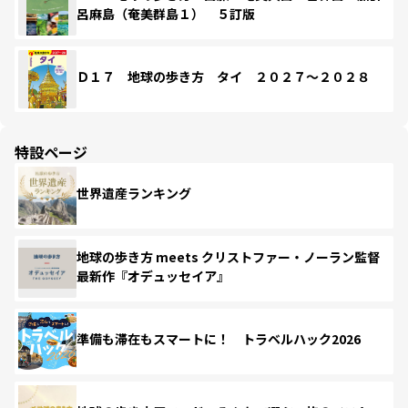
呂麻島（奄美群島１） ５訂版
Ｄ１７ 地球の歩き方 タイ ２０２７～２０２８
特設ページ
世界遺産ランキング
地球の歩き方 meets クリストファー・ノーラン監督
最新作『オデュッセイア』
準備も滞在もスマートに！ トラベルハック2026