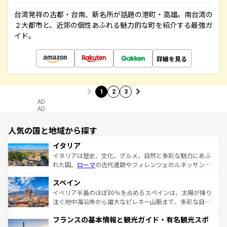
台湾発祥の古都・台南、新名所が話題の港町・高雄。南台湾の
２大都市と、近郊の個性あふれる魅力的な町を紹介する最強ガ
イド。
詳細を見る
1
2
3
AD
AD
人気の国と地域から探す
イタリア
イタリアは歴史、文化、グルメ、自然と多彩な魅力にあふ
れた国。
ローマ
の古代遺跡やフィレンツェのルネッサンス
美術、ヴェネツィアの運河など、歴史あるスポットはもち
スペイン
ろん、トスカーナの美しい田園風景やアマルフィ海岸の絶
景など、自然景観も見逃せない。観光の合間には、本場の
イベリア半島のほぼ80％を占めるスペインは、太陽が降り
ピザやパスタなど、絶品のイタリア料理を堪能することも
注ぐ地中海沿岸から雄大なピレネー山脈まで、多彩な自然
できる。朝目覚めてから夜眠るまで、すべての瞬間を楽し
と文化が詰まったヨーロッパ屈指の旅行先だ。多様な地域
フランスの基本情報と観光ガイド・有名観光スポ
ませてくれるイタリアで、忘れられない旅をしてみよう！
文化が根付くこの国では、情熱的なフラメンコ、熱気あふ