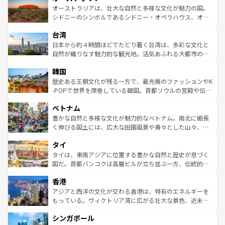
文化が魅力。旅行者はアメリカの各地域で異なる魅力を楽
島だが、静かな自然を求めるならマウイ島やカウアイ島が
オーストラリアは、壮大な自然と多様な文化が魅力の国。
しみながら、その多様性と豊かな歴史を感じることができ
おすすめ。エメラルドグリーンに輝く海をはじめ、豊かな
シドニーのシンボルであるシドニー・オペラハウス、オー
るだろう。車でのロードトリップや列車の旅も、アメリカ
文化や歴史が息づいている。「アロハスピリット」と呼ば
ストラリア東海岸北部に広がる大サンゴ礁地帯グレートバ
ならではの贅沢な旅のスタイルだ。 なお、新着のアメリカ
台湾
れるおもてなしの心で訪れる人々を迎えてくれるハワイの
リアリーフや大陸中央部にそびえるウルル（エアーズロッ
情報は
コンテンツ一覧
を参照してほしい。
人々、おいしいローカルフードやハワイアンミュージッ
ク）、タスマニアの美しい原生林やケアンズの熱帯雨林な
日本から約４時間ほどでたどり着く台湾は、多彩な文化と
ク、伝統的なフラダンスなど、すべてがハワイの魅力を彩
ど、見どころがたくさん。また、カフェやワイン、オージ
自然が織りなす魅力的な観光地。活気あふれる大都市の台
っている。訪れるたびに新しい発見と感動が待っているハ
ービーフなどの食文化も豊かで、美味しいものであふれて
北やノスタルジックな町並みが人気な九份（ジォウフェ
ワイを、存分に味わってほしい。 なお、新着のハワイ情報
韓国
いる。アクティビティも充実しており、サーフィンやダイ
ン）、静ひつな山岳地帯である台湾東部など、都市の喧騒
は
コンテンツ一覧
を参照してほしい。
ビング、ハイキングなど、アウトドア好きにはたまらな
と山間の静けさが共存しており、訪れる人に新しい発見と
歴史ある王朝文化が残る一方で、最先端のファッションやK
い。オーストラリアの多彩な魅力を存分に味わいつくそ
驚きをもたらしてくれる。また、奥深い台湾の食文化も魅
-POPで世界を席巻している韓国。首都ソウルの宮殿や伝統
う。 なお、新着のオーストラリア情報は
コンテンツ一覧
を
力で、夜市などの屋台グルメから高級料理、ヘルシーで美
家屋が並ぶエリアでは韓国の歴史と文化に浸ることがで
参照してほしい。
ベトナム
容にもいいと評判のスイーツなど、バラエティ豊かな料理
き、地方に足を延ばせば四季折々の自然美を楽しむことが
が味わえる。 なお、新着の台湾情報は
コンテンツ一覧
を参
できる。そして、キムチや焼肉、絶品のストリートフード
豊かな自然と多様な文化が魅力的なベトナム。南北に細長
照してほしい。
まで、さまざまな韓国料理が待っている。夜には、韓国な
く伸びる国土には、広大な田園風景や青々とした山々、世
らではのナイトライフも堪能できる。あたたかいホスピタ
界遺産に登録された壮大な自然景観が点在し、都市部では
タイ
リティに包まれながら、韓国の多彩な魅力を心ゆくまで味
急速な発展と共に伝統が息づく。ハノイの古い町並みやホ
わってみてほしい。 なお、新着の韓国情報は
コンテンツ一
ーチミン市のフランス統治時代の建物も、独特の雰囲気を
タイは、東南アジアに位置する豊かな自然と歴史が息づく
覧
を参照してほしい。
醸し出している。また、バラエティの豊かさとおいしさで
国だ。首都バンコクは高層ビルが立ち並ぶ一方、伝統的な
世界中の食通を魅了してやまないベトナム料理も魅力のひ
寺院や市場がいたるところに点在し、古きよき文化と現代
香港
とつ。フォーやバインミー、ベトナムコーヒーなどは、ぜ
の活気が交差している。北部ではチェンマイなどの山岳地
ひ現地で味わいたい。どの地域を訪れてもあたたかい人々
帯で自然と触れ合い、南部ではプーケットやクラビの美し
アジアと西洋の文化が交わる香港は、特有のエネルギーを
が旅行者を迎えてくれるので、きっと忘れられない旅にな
いビーチでリゾート気分を楽しむことができる。タイ料理
もっている。ヴィクトリア湾に広がる壮大な景色、近未来
るはずだ。 なお、新着のベトナム情報は
コンテンツ一覧
を
は世界的に有名で、屋台から高級レストランまで味覚を刺
的なアートスポット、そして歴史と現代が融合した町並
参照してほしい。
シンガポール
激する。気候は一年中温暖で、どの季節にも異なる楽しみ
み、どこを訪れても感動するはず。観光スポットが密集し