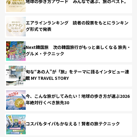
地球の歩き方アワード みんなで選ぶ、旅のベスト。
エアラインランキング 読者の投票をもとにランキン
グ形式で発表
Next韓国旅 次の韓国旅行がもっと楽しくなる 旅先・
グルメ・テクニック
旬な“あの人”が「旅」をテーマに語るインタビュー連
載 MY TRAVEL STORY
今、こんな旅がしてみたい！地球の歩き方が選ぶ2026
年絶対行くべき旅先30
コスパもタイパもかなえる！賢者の旅テクニック