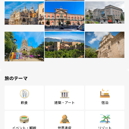
旅のテーマ
飲食
建築・アート
宿泊
イベント・観戦
世界遺産
リゾート