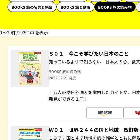
BOOKS 旅の名言＆絶景
BOOKS 旅と健康
BOOKS 旅の読み物
1〜20件/193件中 を表示
Ｓ０１ 今こそ学びたい日本のこと
知っているようで知らない 日本人の心、食
BOOKS 旅の読み物
2022.07.21 発売
１万人の訪日外国人を案内したガイドが、日
発見ができる１冊！
Ｗ０１ 世界２４４の国と地域 改訂版
１９７ヵ国と４７地域を旅の雑学とともに解