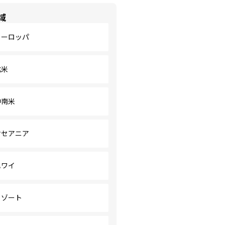
域
ヨーロッパ
北米
中南米
オセアニア
ハワイ
リゾート