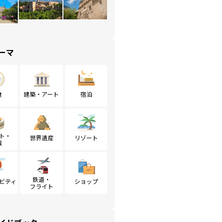
ーマ
食
建築・アート
宿泊
ト・
世界遺産
リゾート
戦
鉄道・
ビティ
ショップ
フライト