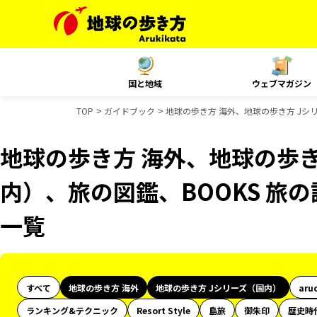
国と地域
ウェブマガジン
TOP
ガイドブック
地球の歩き方 海外、地球の歩き方 Jシ
地球の歩き方 海外、地球の歩き
内）、旅の図鑑、BOOKS 旅
一覧
すべて
地球の歩き方 海外
地球の歩き方 Jシリーズ（国内）
aru
ランキング&テクニック
Resort Style
島旅
御朱印
歴史時