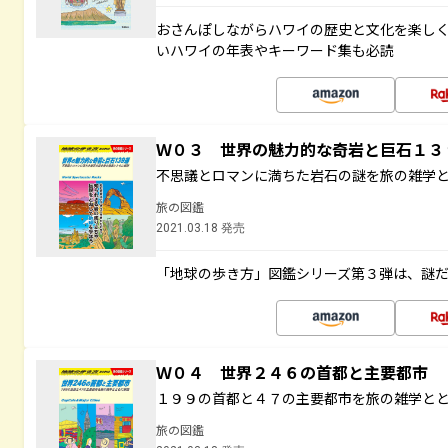
おさんぽしながらハワイの歴史と文化を楽し
いハワイの年表やキーワード集も必読
Ｗ０３ 世界の魅力的な奇岩と巨石１
不思議とロマンに満ちた岩石の謎を旅の雑学
旅の図鑑
2021.03.18 発売
「地球の歩き方」図鑑シリーズ第３弾は、謎
Ｗ０４ 世界２４６の首都と主要都市
１９９の首都と４７の主要都市を旅の雑学と
旅の図鑑