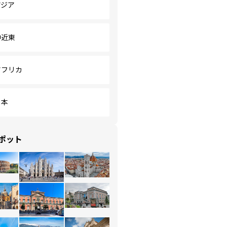
アジア
中近東
アフリカ
日本
ポット