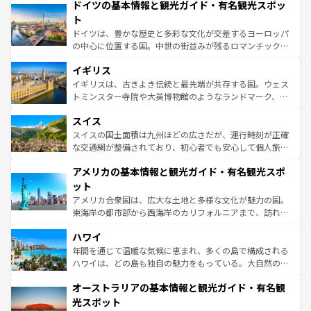
せる。地方によって風土や気候が異なるスペインはその個
ドイツの基本情報と観光ガイド・有名観光スポッ
で、幅広い魅力が詰まっている。華麗な宮殿、歴史的な大
性で訪れる人を魅了する。 なお、新着のスペイン情報は
コ
聖堂、美しいビーチ、そして豊かな自然が、訪れる者を心
ト
ンテンツ一覧
を参照してほしい。
から魅了する。また、フランスは美食の国としても知ら
ドイツは、豊かな歴史と多彩な文化が交差するヨーロッパ
れ、フランス料理はユネスコ無形文化遺産にも登録されて
の中心に位置する国。中世の街並みが残るロマンチック街
いる。シャンパンの発祥地であるランス、プロヴァンスの
道から、未来を先取りするようなモダンな都市まで多様な
香り高いラベンダー畑など、多彩な楽しみ方が可能だ。さ
イギリス
顔を持つこの国は、どこを歩いても飽きることがない。ベ
らに、パリ以外の地域にも魅力が溢れており、どの街角に
ルリンの文化的活気、バイエルン州のアルプスの絶景、そ
イギリスは、古きよき伝統と最先端が共存する国。ウェス
も豊かな歴史と文化が息づいている。パリ以外の個性あふ
してライン川沿いのワイン畑といった風景は必見。ビール
トミンスター寺院や大英博物館のようなランドマーク、歴
れる地方に足を運ぶとそれぞれで全く異なる文化を体験で
とソーセージを味わいながら地元の人と過ごす楽しい時間
史ある大学都市、美しい丘陵地帯や牧歌的な風景など、エ
きるだろう。 なお、新着のフランス情報は
コンテンツ一覧
スイス
は、お酒好きな人にはぜひ体験してほしい。 なお、新着の
リアごとに異なる魅力がある。また、優雅なアフタヌーン
を参照してほしい。
ドイツ情報は
コンテンツ一覧
を参照してほしい。
ティー、ビール好きにはたまらない英国パブ、サッカー観
スイスの国土面積は九州ほどの広さだが、運行時刻が正確
戦など、本場だからこそできる体験も豊富。イギリスを旅
な交通網が整備されており、初心者でも安心して個人旅行
して楽しみつくそう。 なお、新着のイギリス情報は
コンテ
を楽しめる。日本同様に時刻表どおりの旅が可能だ。中世
アメリカの基本情報と観光ガイド・有名観光スポ
ンツ一覧
を参照してほしい。
の建物がそのまま残る町や、スイスならではのユニークな
博物館もあり、アルプス観光だけでなく町歩きも満喫する
ット
ことができる。国民の所得が高いため物価も高いが、旅行
アメリカ合衆国は、広大な土地と多様な文化が魅力の国。
者向けの交通パス提供のサービスもあり、うまく活用すれ
東海岸の都市部から西海岸のカリフォルニアまで、訪れる
ば市内交通費無料で観光を楽しむこともできる。 なお、新
場所ごとに異なる風景と体験が待っている。ニューヨーク
着のスイス情報は
コンテンツ一覧
を参照してほしい。
ハワイ
のような巨大都市は、観光、ショッピング、エンターテイ
ンメントが詰まった刺激的なスポットだ。一方、アメリカ
年間を通じて温暖な気候に恵まれ、多くの島で構成される
西部には大自然が広がり、グランドキャニオンやイエロー
ハワイは、どの島も独自の魅力をもっている。大自然の神
ストーン国立公園といった絶景が堪能できる。さらに、南
秘を感じたいなら、火山が生み出した壮大な景観を誇るハ
オーストラリアの基本情報と観光ガイド・有名観
部のニューオーリンズでは、音楽と美食が融合した独特の
ワイ島は見逃せない。また、定番の観光地といえばオアフ
文化が魅力。旅行者はアメリカの各地域で異なる魅力を楽
島だが、静かな自然を求めるならマウイ島やカウアイ島が
光スポット