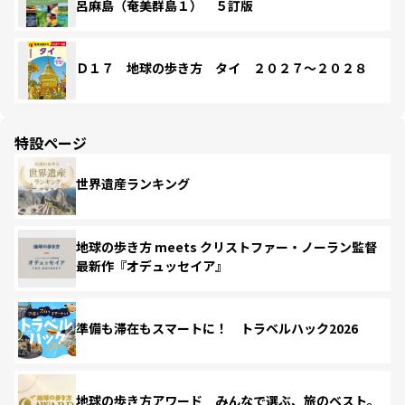
呂麻島（奄美群島１） ５訂版
Ｄ１７ 地球の歩き方 タイ ２０２７～２０２８
特設ページ
世界遺産ランキング
地球の歩き方 meets クリストファー・ノーラン監督
最新作『オデュッセイア』
準備も滞在もスマートに！ トラベルハック2026
地球の歩き方アワード みんなで選ぶ、旅のベスト。