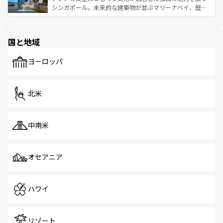
た文化、そして多様な観光資源が、訪れる旅人を魅了し続
うな絶景から文化的な体験まで、香港を存分に楽しみ尽く
シンガポール。未来的な建築物が並ぶマリーナベイ、歴史
ける。 なお、新着のタイ情報は
コンテンツ一覧
を参照して
そう。 なお、新着の香港情報は
コンテンツ一覧
を参照して
と伝統を感じられるエスニックタウン、多数の緑豊かな公
ほしい。
ほしい。
園や自然保護区など、自然が調和した近代的な景観と文化
の多様性あふれるカラフルな町は、どこを歩いても新しい
国と地域
発見がある。さらに、治安のよさや充実した公共交通機関
も、旅行者にとっては魅力的なポイント。グルメも豊富
で、ホーカーズは地元の風情を楽しめる外せないスポット
ヨーロッパ
だ。訪れる人を飽きさせないシンガポールで、多様な魅力
を体感しよう。 なお、新着のシンガポール情報は
コンテン
ツ一覧
を参照してほしい。
北米
中南米
オセアニア
ハワイ
リゾート