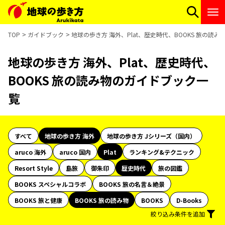
TOP
ガイドブック
地球の歩き方 海外、Plat、歴史時代、BOOKS 旅の読
地球の歩き方 海外、Plat、歴史時代、
BOOKS 旅の読み物のガイドブック一
覧
すべて
地球の歩き方 海外
地球の歩き方 Jシリーズ（国内）
aruco 海外
aruco 国内
Plat
ランキング&テクニック
Resort Style
島旅
御朱印
歴史時代
旅の図鑑
BOOKS スペシャルコラボ
BOOKS 旅の名言＆絶景
BOOKS 旅と健康
BOOKS 旅の読み物
BOOKS
D-Books
絞り込み条件を追加