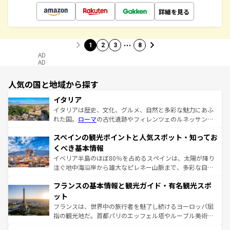
詳細を見る
…
1
2
3
8
AD
AD
人気の国と地域から探す
イタリア
イタリアは歴史、文化、グルメ、自然と多彩な魅力にあふ
れた国。
ローマ
の古代遺跡やフィレンツェのルネッサンス
美術、ヴェネツィアの運河など、歴史あるスポットはもち
スペインの観光ポイントと人気スポット・知ってお
ろん、トスカーナの美しい田園風景やアマルフィ海岸の絶
景など、自然景観も見逃せない。観光の合間には、本場の
くべき基本情報
ピザやパスタなど、絶品のイタリア料理を堪能することも
イベリア半島のほぼ80％を占めるスペインは、太陽が降り
できる。朝目覚めてから夜眠るまで、すべての瞬間を楽し
注ぐ地中海沿岸から雄大なピレネー山脈まで、多彩な自然
ませてくれるイタリアで、忘れられない旅をしてみよう！
と文化が詰まったヨーロッパ屈指の旅行先だ。多様な地域
なお、新着のイタリア情報は
コンテンツ一覧
を参照してほ
フランスの基本情報と観光ガイド・有名観光スポ
文化が根付くこの国では、情熱的なフラメンコ、熱気あふ
しい。
れる闘牛、そして美味しいタパスが生活の一部となってい
ット
る。首都マドリードの洗練された雰囲気や、バルセロナの
フランスは、世界中の旅行者を魅了し続けるヨーロッパ屈
アートに溢れた街角から、地方では古代ローマ遺跡や中世
指の観光地だ。首都パリのエッフェル塔やルーブル美術館
の城塞都市、穏やかなビーチリゾートまで多彩な表情を見
といった象徴的なスポットから、田舎町の古風な美しさま