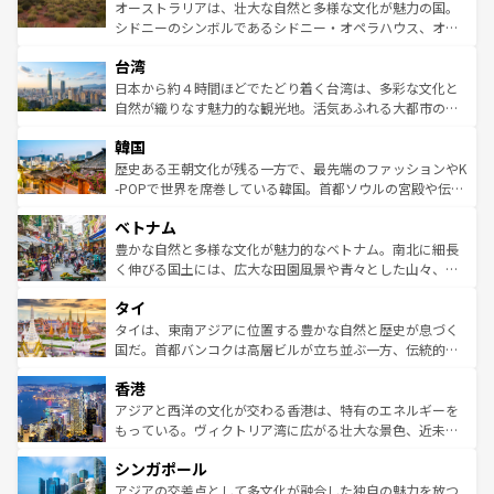
しみながら、その多様性と豊かな歴史を感じることができ
おすすめ。エメラルドグリーンに輝く海をはじめ、豊かな
オーストラリアは、壮大な自然と多様な文化が魅力の国。
るだろう。車でのロードトリップや列車の旅も、アメリカ
文化や歴史が息づいている。「アロハスピリット」と呼ば
シドニーのシンボルであるシドニー・オペラハウス、オー
ならではの贅沢な旅のスタイルだ。 なお、新着のアメリカ
れるおもてなしの心で訪れる人々を迎えてくれるハワイの
ストラリア東海岸北部に広がる大サンゴ礁地帯グレートバ
情報は
コンテンツ一覧
を参照してほしい。
人々、おいしいローカルフードやハワイアンミュージッ
台湾
リアリーフや大陸中央部にそびえるウルル（エアーズロッ
ク、伝統的なフラダンスなど、すべてがハワイの魅力を彩
ク）、タスマニアの美しい原生林やケアンズの熱帯雨林な
日本から約４時間ほどでたどり着く台湾は、多彩な文化と
っている。訪れるたびに新しい発見と感動が待っているハ
ど、見どころがたくさん。また、カフェやワイン、オージ
自然が織りなす魅力的な観光地。活気あふれる大都市の台
ワイを、存分に味わってほしい。 なお、新着のハワイ情報
ービーフなどの食文化も豊かで、美味しいものであふれて
北やノスタルジックな町並みが人気な九份（ジォウフェ
は
コンテンツ一覧
を参照してほしい。
韓国
いる。アクティビティも充実しており、サーフィンやダイ
ン）、静ひつな山岳地帯である台湾東部など、都市の喧騒
ビング、ハイキングなど、アウトドア好きにはたまらな
と山間の静けさが共存しており、訪れる人に新しい発見と
歴史ある王朝文化が残る一方で、最先端のファッションやK
い。オーストラリアの多彩な魅力を存分に味わいつくそ
驚きをもたらしてくれる。また、奥深い台湾の食文化も魅
-POPで世界を席巻している韓国。首都ソウルの宮殿や伝統
う。 なお、新着のオーストラリア情報は
コンテンツ一覧
を
力で、夜市などの屋台グルメから高級料理、ヘルシーで美
家屋が並ぶエリアでは韓国の歴史と文化に浸ることがで
参照してほしい。
ベトナム
容にもいいと評判のスイーツなど、バラエティ豊かな料理
き、地方に足を延ばせば四季折々の自然美を楽しむことが
が味わえる。 なお、新着の台湾情報は
コンテンツ一覧
を参
できる。そして、キムチや焼肉、絶品のストリートフード
豊かな自然と多様な文化が魅力的なベトナム。南北に細長
照してほしい。
まで、さまざまな韓国料理が待っている。夜には、韓国な
く伸びる国土には、広大な田園風景や青々とした山々、世
らではのナイトライフも堪能できる。あたたかいホスピタ
界遺産に登録された壮大な自然景観が点在し、都市部では
タイ
リティに包まれながら、韓国の多彩な魅力を心ゆくまで味
急速な発展と共に伝統が息づく。ハノイの古い町並みやホ
わってみてほしい。 なお、新着の韓国情報は
コンテンツ一
ーチミン市のフランス統治時代の建物も、独特の雰囲気を
タイは、東南アジアに位置する豊かな自然と歴史が息づく
覧
を参照してほしい。
醸し出している。また、バラエティの豊かさとおいしさで
国だ。首都バンコクは高層ビルが立ち並ぶ一方、伝統的な
世界中の食通を魅了してやまないベトナム料理も魅力のひ
寺院や市場がいたるところに点在し、古きよき文化と現代
香港
とつ。フォーやバインミー、ベトナムコーヒーなどは、ぜ
の活気が交差している。北部ではチェンマイなどの山岳地
ひ現地で味わいたい。どの地域を訪れてもあたたかい人々
帯で自然と触れ合い、南部ではプーケットやクラビの美し
アジアと西洋の文化が交わる香港は、特有のエネルギーを
が旅行者を迎えてくれるので、きっと忘れられない旅にな
いビーチでリゾート気分を楽しむことができる。タイ料理
もっている。ヴィクトリア湾に広がる壮大な景色、近未来
るはずだ。 なお、新着のベトナム情報は
コンテンツ一覧
を
は世界的に有名で、屋台から高級レストランまで味覚を刺
的なアートスポット、そして歴史と現代が融合した町並
参照してほしい。
シンガポール
激する。気候は一年中温暖で、どの季節にも異なる楽しみ
み、どこを訪れても感動するはず。観光スポットが密集し
が待っている。親しみやすいタイの人々、仏教を中心とし
ており、効率よく見どころを回れるのも魅力。息をのむよ
アジアの交差点として多文化が融合した独自の魅力を放つ