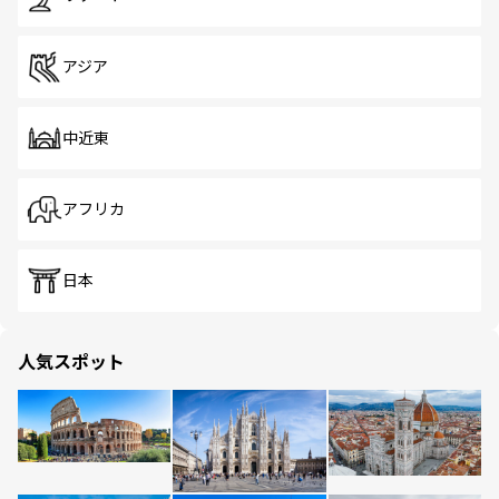
アジア
中近東
アフリカ
日本
人気スポット