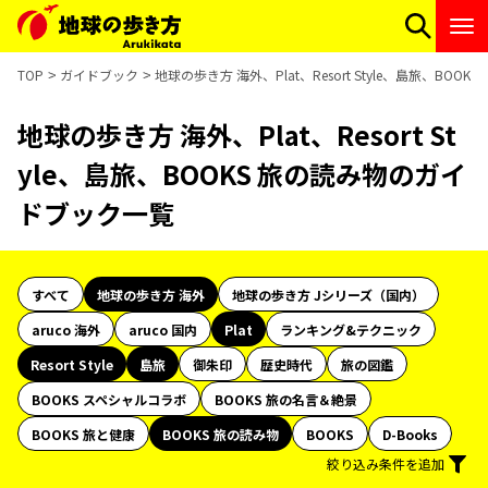
TOP
ガイドブック
地球の歩き方 海外、Plat、Resort Style、島旅、BO
地球の歩き方 海外、Plat、Resort St
yle、島旅、BOOKS 旅の読み物のガイ
ドブック一覧
すべて
地球の歩き方 海外
地球の歩き方 Jシリーズ（国内）
aruco 海外
aruco 国内
Plat
ランキング&テクニック
Resort Style
島旅
御朱印
歴史時代
旅の図鑑
BOOKS スペシャルコラボ
BOOKS 旅の名言＆絶景
BOOKS 旅と健康
BOOKS 旅の読み物
BOOKS
D-Books
絞り込み条件を追加