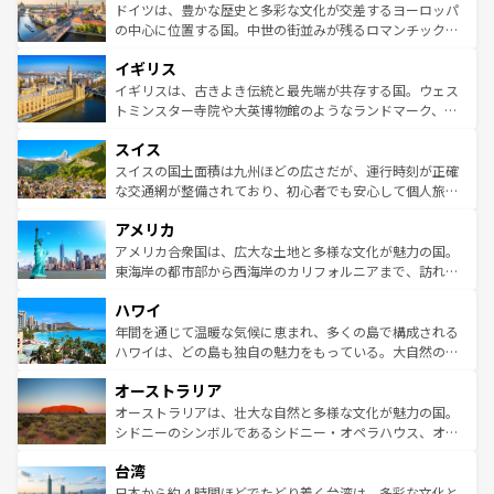
性で訪れる人を魅了する。 なお、新着のスペイン情報は
コ
聖堂、美しいビーチ、そして豊かな自然が、訪れる者を心
ドイツは、豊かな歴史と多彩な文化が交差するヨーロッパ
ンテンツ一覧
を参照してほしい。
から魅了する。また、フランスは美食の国としても知ら
の中心に位置する国。中世の街並みが残るロマンチック街
れ、フランス料理はユネスコ無形文化遺産にも登録されて
道から、未来を先取りするようなモダンな都市まで多様な
イギリス
いる。シャンパンの発祥地であるランス、プロヴァンスの
顔を持つこの国は、どこを歩いても飽きることがない。ベ
香り高いラベンダー畑など、多彩な楽しみ方が可能だ。さ
ルリンの文化的活気、バイエルン州のアルプスの絶景、そ
イギリスは、古きよき伝統と最先端が共存する国。ウェス
らに、パリ以外の地域にも魅力が溢れており、どの街角に
してライン川沿いのワイン畑といった風景は必見。ビール
トミンスター寺院や大英博物館のようなランドマーク、歴
も豊かな歴史と文化が息づいている。パリ以外の個性あふ
とソーセージを味わいながら地元の人と過ごす楽しい時間
史ある大学都市、美しい丘陵地帯や牧歌的な風景など、エ
れる地方に足を運ぶとそれぞれで全く異なる文化を体験で
スイス
は、お酒好きな人にはぜひ体験してほしい。 なお、新着の
リアごとに異なる魅力がある。また、優雅なアフタヌーン
きるだろう。 なお、新着のフランス情報は
コンテンツ一覧
ドイツ情報は
コンテンツ一覧
を参照してほしい。
ティー、ビール好きにはたまらない英国パブ、サッカー観
スイスの国土面積は九州ほどの広さだが、運行時刻が正確
を参照してほしい。
戦など、本場だからこそできる体験も豊富。イギリスを旅
な交通網が整備されており、初心者でも安心して個人旅行
して楽しみつくそう。 なお、新着のイギリス情報は
コンテ
を楽しめる。日本同様に時刻表どおりの旅が可能だ。中世
アメリカ
ンツ一覧
を参照してほしい。
の建物がそのまま残る町や、スイスならではのユニークな
博物館もあり、アルプス観光だけでなく町歩きも満喫する
アメリカ合衆国は、広大な土地と多様な文化が魅力の国。
ことができる。国民の所得が高いため物価も高いが、旅行
東海岸の都市部から西海岸のカリフォルニアまで、訪れる
者向けの交通パス提供のサービスもあり、うまく活用すれ
場所ごとに異なる風景と体験が待っている。ニューヨーク
ハワイ
ば市内交通費無料で観光を楽しむこともできる。 なお、新
のような巨大都市は、観光、ショッピング、エンターテイ
着のスイス情報は
コンテンツ一覧
を参照してほしい。
ンメントが詰まった刺激的なスポットだ。一方、アメリカ
年間を通じて温暖な気候に恵まれ、多くの島で構成される
西部には大自然が広がり、グランドキャニオンやイエロー
ハワイは、どの島も独自の魅力をもっている。大自然の神
ストーン国立公園といった絶景が堪能できる。さらに、南
秘を感じたいなら、火山が生み出した壮大な景観を誇るハ
オーストラリア
部のニューオーリンズでは、音楽と美食が融合した独特の
ワイ島は見逃せない。また、定番の観光地といえばオアフ
文化が魅力。旅行者はアメリカの各地域で異なる魅力を楽
島だが、静かな自然を求めるならマウイ島やカウアイ島が
オーストラリアは、壮大な自然と多様な文化が魅力の国。
しみながら、その多様性と豊かな歴史を感じることができ
おすすめ。エメラルドグリーンに輝く海をはじめ、豊かな
シドニーのシンボルであるシドニー・オペラハウス、オー
るだろう。車でのロードトリップや列車の旅も、アメリカ
文化や歴史が息づいている。「アロハスピリット」と呼ば
ストラリア東海岸北部に広がる大サンゴ礁地帯グレートバ
ならではの贅沢な旅のスタイルだ。 なお、新着のアメリカ
台湾
れるおもてなしの心で訪れる人々を迎えてくれるハワイの
リアリーフや大陸中央部にそびえるウルル（エアーズロッ
情報は
コンテンツ一覧
を参照してほしい。
人々、おいしいローカルフードやハワイアンミュージッ
ク）、タスマニアの美しい原生林やケアンズの熱帯雨林な
日本から約４時間ほどでたどり着く台湾は、多彩な文化と