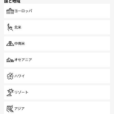
国と地域
発見がある。さらに、治安のよさや充実した公共交通機関
も、旅行者にとっては魅力的なポイント。グルメも豊富
で、ホーカーズは地元の風情を楽しめる外せないスポット
ヨーロッパ
だ。訪れる人を飽きさせないシンガポールで、多様な魅力
を体感しよう。 なお、新着のシンガポール情報は
コンテン
ツ一覧
を参照してほしい。
北米
中南米
オセアニア
ハワイ
リゾート
アジア