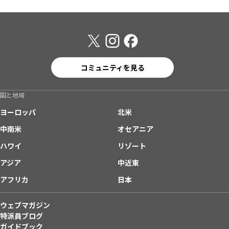
コミュニティを見る
国と地域
ヨーロッパ
北米
中南米
オセアニア
ハワイ
リゾート
アジア
中近東
アフリカ
日本
ウェブマガジン
特派員ブログ
ガイドブック