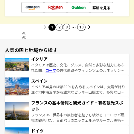
詳細を見る
…
1
2
3
10
AD
AD
人気の国と地域から探す
イタリア
イタリアは歴史、文化、グルメ、自然と多彩な魅力にあふ
れた国。
ローマ
の古代遺跡やフィレンツェのルネッサンス
美術、ヴェネツィアの運河など、歴史あるスポットはもち
スペイン
ろん、トスカーナの美しい田園風景やアマルフィ海岸の絶
景など、自然景観も見逃せない。観光の合間には、本場の
イベリア半島のほぼ80％を占めるスペインは、太陽が降り
ピザやパスタなど、絶品のイタリア料理を堪能することも
注ぐ地中海沿岸から雄大なピレネー山脈まで、多彩な自然
できる。朝目覚めてから夜眠るまで、すべての瞬間を楽し
と文化が詰まったヨーロッパ屈指の旅行先だ。多様な地域
フランスの基本情報と観光ガイド・有名観光スポ
ませてくれるイタリアで、忘れられない旅をしてみよう！
文化が根付くこの国では、情熱的なフラメンコ、熱気あふ
なお、新着のイタリア情報は
コンテンツ一覧
を参照してほ
れる闘牛、そして美味しいタパスが生活の一部となってい
ット
しい。
る。首都マドリードの洗練された雰囲気や、バルセロナの
フランスは、世界中の旅行者を魅了し続けるヨーロッパ屈
アートに溢れた街角から、地方では古代ローマ遺跡や中世
指の観光地だ。首都パリのエッフェル塔やルーブル美術館
の城塞都市、穏やかなビーチリゾートまで多彩な表情を見
といった象徴的なスポットから、田舎町の古風な美しさま
せる。地方によって風土や気候が異なるスペインはその個
ドイツ
で、幅広い魅力が詰まっている。華麗な宮殿、歴史的な大