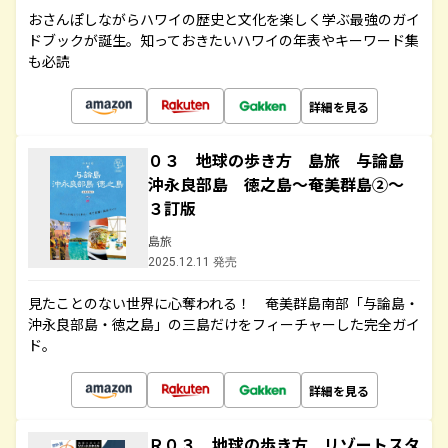
おさんぽしながらハワイの歴史と文化を楽しく学ぶ最強のガイ
ドブックが誕生。知っておきたいハワイの年表やキーワード集
も必読
詳細を見る
０３ 地球の歩き方 島旅 与論島
沖永良部島 徳之島～奄美群島②～
３訂版
島旅
2025.12.11 発売
見たことのない世界に心奪われる！ 奄美群島南部「与論島・
沖永良部島・徳之島」の三島だけをフィーチャーした完全ガイ
ド。
詳細を見る
Ｒ０３ 地球の歩き方 リゾートスタ