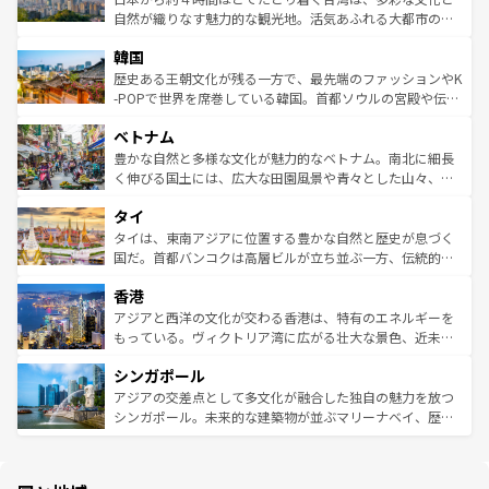
ク、伝統的なフラダンスなど、すべてがハワイの魅力を彩
ど、見どころがたくさん。また、カフェやワイン、オージ
自然が織りなす魅力的な観光地。活気あふれる大都市の台
っている。訪れるたびに新しい発見と感動が待っているハ
ービーフなどの食文化も豊かで、美味しいものであふれて
北やノスタルジックな町並みが人気な九份（ジォウフェ
ワイを、存分に味わってほしい。 なお、新着のハワイ情報
韓国
いる。アクティビティも充実しており、サーフィンやダイ
ン）、静ひつな山岳地帯である台湾東部など、都市の喧騒
は
コンテンツ一覧
を参照してほしい。
ビング、ハイキングなど、アウトドア好きにはたまらな
と山間の静けさが共存しており、訪れる人に新しい発見と
歴史ある王朝文化が残る一方で、最先端のファッションやK
い。オーストラリアの多彩な魅力を存分に味わいつくそ
驚きをもたらしてくれる。また、奥深い台湾の食文化も魅
-POPで世界を席巻している韓国。首都ソウルの宮殿や伝統
う。 なお、新着のオーストラリア情報は
コンテンツ一覧
を
力で、夜市などの屋台グルメから高級料理、ヘルシーで美
家屋が並ぶエリアでは韓国の歴史と文化に浸ることがで
参照してほしい。
ベトナム
容にもいいと評判のスイーツなど、バラエティ豊かな料理
き、地方に足を延ばせば四季折々の自然美を楽しむことが
が味わえる。 なお、新着の台湾情報は
コンテンツ一覧
を参
できる。そして、キムチや焼肉、絶品のストリートフード
豊かな自然と多様な文化が魅力的なベトナム。南北に細長
照してほしい。
まで、さまざまな韓国料理が待っている。夜には、韓国な
く伸びる国土には、広大な田園風景や青々とした山々、世
らではのナイトライフも堪能できる。あたたかいホスピタ
界遺産に登録された壮大な自然景観が点在し、都市部では
タイ
リティに包まれながら、韓国の多彩な魅力を心ゆくまで味
急速な発展と共に伝統が息づく。ハノイの古い町並みやホ
わってみてほしい。 なお、新着の韓国情報は
コンテンツ一
ーチミン市のフランス統治時代の建物も、独特の雰囲気を
タイは、東南アジアに位置する豊かな自然と歴史が息づく
覧
を参照してほしい。
醸し出している。また、バラエティの豊かさとおいしさで
国だ。首都バンコクは高層ビルが立ち並ぶ一方、伝統的な
世界中の食通を魅了してやまないベトナム料理も魅力のひ
寺院や市場がいたるところに点在し、古きよき文化と現代
香港
とつ。フォーやバインミー、ベトナムコーヒーなどは、ぜ
の活気が交差している。北部ではチェンマイなどの山岳地
ひ現地で味わいたい。どの地域を訪れてもあたたかい人々
帯で自然と触れ合い、南部ではプーケットやクラビの美し
アジアと西洋の文化が交わる香港は、特有のエネルギーを
が旅行者を迎えてくれるので、きっと忘れられない旅にな
いビーチでリゾート気分を楽しむことができる。タイ料理
もっている。ヴィクトリア湾に広がる壮大な景色、近未来
るはずだ。 なお、新着のベトナム情報は
コンテンツ一覧
を
は世界的に有名で、屋台から高級レストランまで味覚を刺
的なアートスポット、そして歴史と現代が融合した町並
参照してほしい。
シンガポール
激する。気候は一年中温暖で、どの季節にも異なる楽しみ
み、どこを訪れても感動するはず。観光スポットが密集し
が待っている。親しみやすいタイの人々、仏教を中心とし
ており、効率よく見どころを回れるのも魅力。息をのむよ
アジアの交差点として多文化が融合した独自の魅力を放つ
た文化、そして多様な観光資源が、訪れる旅人を魅了し続
うな絶景から文化的な体験まで、香港を存分に楽しみ尽く
シンガポール。未来的な建築物が並ぶマリーナベイ、歴史
ける。 なお、新着のタイ情報は
コンテンツ一覧
を参照して
そう。 なお、新着の香港情報は
コンテンツ一覧
を参照して
と伝統を感じられるエスニックタウン、多数の緑豊かな公
ほしい。
ほしい。
園や自然保護区など、自然が調和した近代的な景観と文化
の多様性あふれるカラフルな町は、どこを歩いても新しい