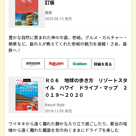
訂版
島旅
2025.06.12 発売
豊かな自然に恵まれた神々の島、壱岐。グルメ・カルチャー・
絶景など、島の人が教えてくれた壱岐の魅力を凝縮！さあ、島
旅へ！
詳細を見る
Ｒ０６ 地球の歩き方 リゾートスタ
イル ハワイ ドライブ・マップ ２
０１９～２０２０
Resort Style
2018.12.05 発売
ワイキキから遠く離れた静かな入り江で過ごしたり、都会の喧
噪から遠く離れた離島を気の向くままにドライブを楽しむ