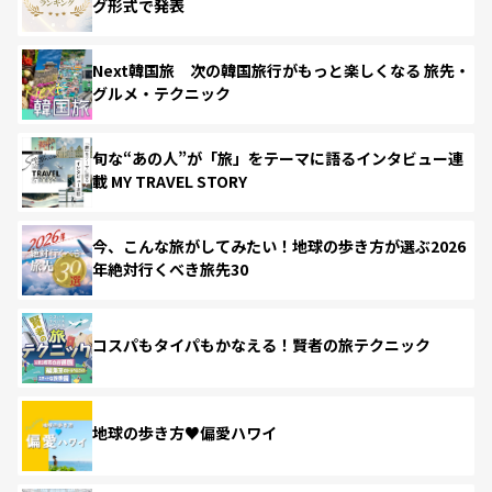
グ形式で発表
Next韓国旅 次の韓国旅行がもっと楽しくなる 旅先・
グルメ・テクニック
旬な“あの人”が「旅」をテーマに語るインタビュー連
載 MY TRAVEL STORY
今、こんな旅がしてみたい！地球の歩き方が選ぶ2026
年絶対行くべき旅先30
コスパもタイパもかなえる！賢者の旅テクニック
地球の歩き方♥偏愛ハワイ