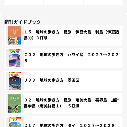
新刊ガイドブック
１５ 地球の歩き方 島旅 伊豆大島 利島（伊豆諸
島①）３訂版
Ｃ０２ 地球の歩き方 ハワイ島 ２０２７～２０２
８
Ｊ３３ 地球の歩き方 墨田区
０２ 地球の歩き方 島旅 奄美大島 喜界島 加計
呂麻島（奄美群島１） ５訂版
Ｄ１７ 地球の歩き方 タイ ２０２７～２０２８