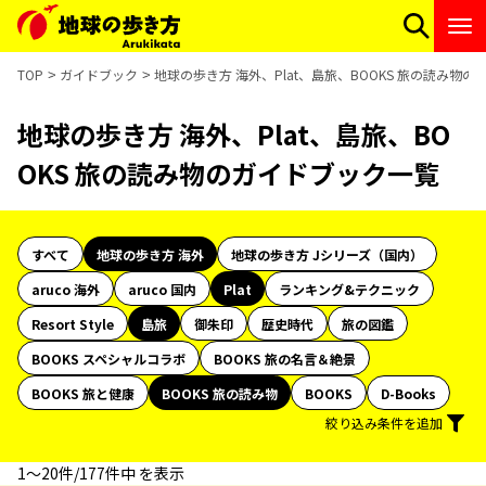
TOP
ガイドブック
地球の歩き方 海外、Plat、島旅、BOOKS 旅の読み物
地球の歩き方 海外、Plat、島旅、BO
OKS 旅の読み物のガイドブック一覧
すべて
地球の歩き方 海外
地球の歩き方 Jシリーズ（国内）
aruco 海外
aruco 国内
Plat
ランキング&テクニック
Resort Style
島旅
御朱印
歴史時代
旅の図鑑
BOOKS スペシャルコラボ
BOOKS 旅の名言＆絶景
BOOKS 旅と健康
BOOKS 旅の読み物
BOOKS
D-Books
絞り込み条件を追加
1〜20件/177件中 を表示