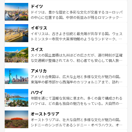
といった象徴的なスポットから、田舎町の古風な美しさま
せる。地方によって風土や気候が異なるスペインはその個
ドイツ
で、幅広い魅力が詰まっている。華麗な宮殿、歴史的な大
性で訪れる人を魅了する。 なお、新着のスペイン情報は
コ
聖堂、美しいビーチ、そして豊かな自然が、訪れる者を心
ドイツは、豊かな歴史と多彩な文化が交差するヨーロッパ
ンテンツ一覧
を参照してほしい。
から魅了する。また、フランスは美食の国としても知ら
の中心に位置する国。中世の街並みが残るロマンチック街
れ、フランス料理はユネスコ無形文化遺産にも登録されて
道から、未来を先取りするようなモダンな都市まで多様な
イギリス
いる。シャンパンの発祥地であるランス、プロヴァンスの
顔を持つこの国は、どこを歩いても飽きることがない。ベ
香り高いラベンダー畑など、多彩な楽しみ方が可能だ。さ
ルリンの文化的活気、バイエルン州のアルプスの絶景、そ
イギリスは、古きよき伝統と最先端が共存する国。ウェス
らに、パリ以外の地域にも魅力が溢れており、どの街角に
してライン川沿いのワイン畑といった風景は必見。ビール
トミンスター寺院や大英博物館のようなランドマーク、歴
も豊かな歴史と文化が息づいている。パリ以外の個性あふ
とソーセージを味わいながら地元の人と過ごす楽しい時間
史ある大学都市、美しい丘陵地帯や牧歌的な風景など、エ
れる地方に足を運ぶとそれぞれで全く異なる文化を体験で
スイス
は、お酒好きな人にはぜひ体験してほしい。 なお、新着の
リアごとに異なる魅力がある。また、優雅なアフタヌーン
きるだろう。 なお、新着のフランス情報は
コンテンツ一覧
ドイツ情報は
コンテンツ一覧
を参照してほしい。
ティー、ビール好きにはたまらない英国パブ、サッカー観
スイスの国土面積は九州ほどの広さだが、運行時刻が正確
を参照してほしい。
戦など、本場だからこそできる体験も豊富。イギリスを旅
な交通網が整備されており、初心者でも安心して個人旅行
して楽しみつくそう。 なお、新着のイギリス情報は
コンテ
を楽しめる。日本同様に時刻表どおりの旅が可能だ。中世
アメリカ
ンツ一覧
を参照してほしい。
の建物がそのまま残る町や、スイスならではのユニークな
博物館もあり、アルプス観光だけでなく町歩きも満喫する
アメリカ合衆国は、広大な土地と多様な文化が魅力の国。
ことができる。国民の所得が高いため物価も高いが、旅行
東海岸の都市部から西海岸のカリフォルニアまで、訪れる
者向けの交通パス提供のサービスもあり、うまく活用すれ
場所ごとに異なる風景と体験が待っている。ニューヨーク
ハワイ
ば市内交通費無料で観光を楽しむこともできる。 なお、新
のような巨大都市は、観光、ショッピング、エンターテイ
着のスイス情報は
コンテンツ一覧
を参照してほしい。
ンメントが詰まった刺激的なスポットだ。一方、アメリカ
年間を通じて温暖な気候に恵まれ、多くの島で構成される
西部には大自然が広がり、グランドキャニオンやイエロー
ハワイは、どの島も独自の魅力をもっている。大自然の神
ストーン国立公園といった絶景が堪能できる。さらに、南
秘を感じたいなら、火山が生み出した壮大な景観を誇るハ
オーストラリア
部のニューオーリンズでは、音楽と美食が融合した独特の
ワイ島は見逃せない。また、定番の観光地といえばオアフ
文化が魅力。旅行者はアメリカの各地域で異なる魅力を楽
島だが、静かな自然を求めるならマウイ島やカウアイ島が
オーストラリアは、壮大な自然と多様な文化が魅力の国。
しみながら、その多様性と豊かな歴史を感じることができ
おすすめ。エメラルドグリーンに輝く海をはじめ、豊かな
シドニーのシンボルであるシドニー・オペラハウス、オー
るだろう。車でのロードトリップや列車の旅も、アメリカ
文化や歴史が息づいている。「アロハスピリット」と呼ば
ストラリア東海岸北部に広がる大サンゴ礁地帯グレートバ