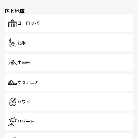
ほしい。
園や自然保護区など、自然が調和した近代的な景観と文化
の多様性あふれるカラフルな町は、どこを歩いても新しい
国と地域
発見がある。さらに、治安のよさや充実した公共交通機関
も、旅行者にとっては魅力的なポイント。グルメも豊富
で、ホーカーズは地元の風情を楽しめる外せないスポット
ヨーロッパ
だ。訪れる人を飽きさせないシンガポールで、多様な魅力
を体感しよう。 なお、新着のシンガポール情報は
コンテン
ツ一覧
を参照してほしい。
北米
中南米
オセアニア
ハワイ
リゾート