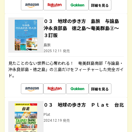
詳細を見る
０３ 地球の歩き方 島旅 与論島
沖永良部島 徳之島～奄美群島②～
３訂版
島旅
2025.12.11 発売
見たことのない世界に心奪われる！ 奄美群島南部「与論島・
沖永良部島・徳之島」の三島だけをフィーチャーした完全ガイ
ド。
詳細を見る
０３ 地球の歩き方 Ｐｌａｔ 台北
Plat
2024.12.19 発売