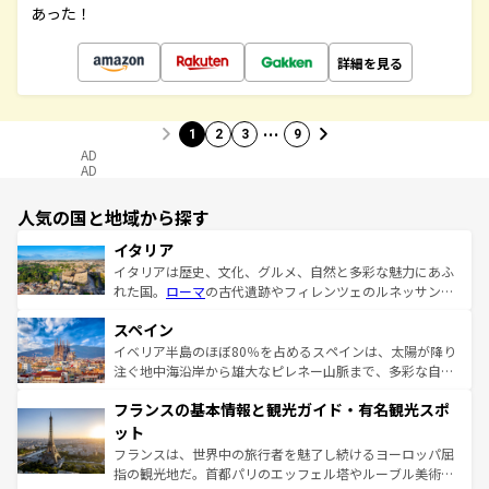
あった！
詳細を見る
…
1
2
3
9
AD
AD
人気の国と地域から探す
イタリア
イタリアは歴史、文化、グルメ、自然と多彩な魅力にあふ
れた国。
ローマ
の古代遺跡やフィレンツェのルネッサンス
美術、ヴェネツィアの運河など、歴史あるスポットはもち
スペイン
ろん、トスカーナの美しい田園風景やアマルフィ海岸の絶
景など、自然景観も見逃せない。観光の合間には、本場の
イベリア半島のほぼ80％を占めるスペインは、太陽が降り
ピザやパスタなど、絶品のイタリア料理を堪能することも
注ぐ地中海沿岸から雄大なピレネー山脈まで、多彩な自然
できる。朝目覚めてから夜眠るまで、すべての瞬間を楽し
と文化が詰まったヨーロッパ屈指の旅行先だ。多様な地域
フランスの基本情報と観光ガイド・有名観光スポ
ませてくれるイタリアで、忘れられない旅をしてみよう！
文化が根付くこの国では、情熱的なフラメンコ、熱気あふ
なお、新着のイタリア情報は
コンテンツ一覧
を参照してほ
れる闘牛、そして美味しいタパスが生活の一部となってい
ット
しい。
る。首都マドリードの洗練された雰囲気や、バルセロナの
フランスは、世界中の旅行者を魅了し続けるヨーロッパ屈
アートに溢れた街角から、地方では古代ローマ遺跡や中世
指の観光地だ。首都パリのエッフェル塔やルーブル美術館
の城塞都市、穏やかなビーチリゾートまで多彩な表情を見