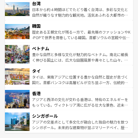
ならではの贅沢な旅のスタイルだ。 なお、新着のアメリカ
台湾
れるおもてなしの心で訪れる人々を迎えてくれるハワイの
リアリーフや大陸中央部にそびえるウルル（エアーズロッ
情報は
コンテンツ一覧
を参照してほしい。
人々、おいしいローカルフードやハワイアンミュージッ
ク）、タスマニアの美しい原生林やケアンズの熱帯雨林な
日本から約４時間ほどでたどり着く台湾は、多彩な文化と
ク、伝統的なフラダンスなど、すべてがハワイの魅力を彩
ど、見どころがたくさん。また、カフェやワイン、オージ
自然が織りなす魅力的な観光地。活気あふれる大都市の台
っている。訪れるたびに新しい発見と感動が待っているハ
ービーフなどの食文化も豊かで、美味しいものであふれて
北やノスタルジックな町並みが人気な九份（ジォウフェ
ワイを、存分に味わってほしい。 なお、新着のハワイ情報
韓国
いる。アクティビティも充実しており、サーフィンやダイ
ン）、静ひつな山岳地帯である台湾東部など、都市の喧騒
は
コンテンツ一覧
を参照してほしい。
ビング、ハイキングなど、アウトドア好きにはたまらな
と山間の静けさが共存しており、訪れる人に新しい発見と
歴史ある王朝文化が残る一方で、最先端のファッションやK
い。オーストラリアの多彩な魅力を存分に味わいつくそ
驚きをもたらしてくれる。また、奥深い台湾の食文化も魅
-POPで世界を席巻している韓国。首都ソウルの宮殿や伝統
う。 なお、新着のオーストラリア情報は
コンテンツ一覧
を
力で、夜市などの屋台グルメから高級料理、ヘルシーで美
家屋が並ぶエリアでは韓国の歴史と文化に浸ることがで
参照してほしい。
ベトナム
容にもいいと評判のスイーツなど、バラエティ豊かな料理
き、地方に足を延ばせば四季折々の自然美を楽しむことが
が味わえる。 なお、新着の台湾情報は
コンテンツ一覧
を参
できる。そして、キムチや焼肉、絶品のストリートフード
豊かな自然と多様な文化が魅力的なベトナム。南北に細長
照してほしい。
まで、さまざまな韓国料理が待っている。夜には、韓国な
く伸びる国土には、広大な田園風景や青々とした山々、世
らではのナイトライフも堪能できる。あたたかいホスピタ
界遺産に登録された壮大な自然景観が点在し、都市部では
タイ
リティに包まれながら、韓国の多彩な魅力を心ゆくまで味
急速な発展と共に伝統が息づく。ハノイの古い町並みやホ
わってみてほしい。 なお、新着の韓国情報は
コンテンツ一
ーチミン市のフランス統治時代の建物も、独特の雰囲気を
タイは、東南アジアに位置する豊かな自然と歴史が息づく
覧
を参照してほしい。
醸し出している。また、バラエティの豊かさとおいしさで
国だ。首都バンコクは高層ビルが立ち並ぶ一方、伝統的な
世界中の食通を魅了してやまないベトナム料理も魅力のひ
寺院や市場がいたるところに点在し、古きよき文化と現代
香港
とつ。フォーやバインミー、ベトナムコーヒーなどは、ぜ
の活気が交差している。北部ではチェンマイなどの山岳地
ひ現地で味わいたい。どの地域を訪れてもあたたかい人々
帯で自然と触れ合い、南部ではプーケットやクラビの美し
アジアと西洋の文化が交わる香港は、特有のエネルギーを
が旅行者を迎えてくれるので、きっと忘れられない旅にな
いビーチでリゾート気分を楽しむことができる。タイ料理
もっている。ヴィクトリア湾に広がる壮大な景色、近未来
るはずだ。 なお、新着のベトナム情報は
コンテンツ一覧
を
は世界的に有名で、屋台から高級レストランまで味覚を刺
的なアートスポット、そして歴史と現代が融合した町並
参照してほしい。
シンガポール
激する。気候は一年中温暖で、どの季節にも異なる楽しみ
み、どこを訪れても感動するはず。観光スポットが密集し
が待っている。親しみやすいタイの人々、仏教を中心とし
ており、効率よく見どころを回れるのも魅力。息をのむよ
アジアの交差点として多文化が融合した独自の魅力を放つ
た文化、そして多様な観光資源が、訪れる旅人を魅了し続
うな絶景から文化的な体験まで、香港を存分に楽しみ尽く
シンガポール。未来的な建築物が並ぶマリーナベイ、歴史
ける。 なお、新着のタイ情報は
コンテンツ一覧
を参照して
そう。 なお、新着の香港情報は
コンテンツ一覧
を参照して
と伝統を感じられるエスニックタウン、多数の緑豊かな公
ほしい。