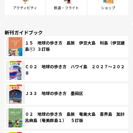
アクティビティ
鉄道・フライト
ショップ
新刊ガイドブック
１５ 地球の歩き方 島旅 伊豆大島 利島（伊豆諸
島①）３訂版
Ｃ０２ 地球の歩き方 ハワイ島 ２０２７～２０２
８
Ｊ３３ 地球の歩き方 墨田区
０２ 地球の歩き方 島旅 奄美大島 喜界島 加計
呂麻島（奄美群島１） ５訂版