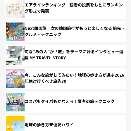
エアラインランキング 読者の投票をもとにランキン
グ形式で発表
Next韓国旅 次の韓国旅行がもっと楽しくなる 旅先・
グルメ・テクニック
旬な“あの人”が「旅」をテーマに語るインタビュー連
載 MY TRAVEL STORY
今、こんな旅がしてみたい！地球の歩き方が選ぶ2026
年絶対行くべき旅先30
コスパもタイパもかなえる！賢者の旅テクニック
地球の歩き方♥偏愛ハワイ