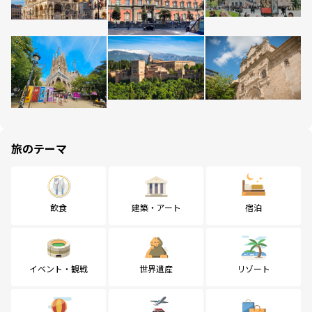
旅のテーマ
飲食
建築・アート
宿泊
イベント・観戦
世界遺産
リゾート