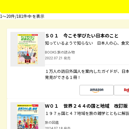
1〜20件/181件中 を表示
Ｓ０１ 今こそ学びたい日本のこと
知っているようで知らない 日本人の心、食
BOOKS 旅の読み物
2022.07.21 発売
１万人の訪日外国人を案内したガイドが、日
発見ができる１冊！
Ｗ０１ 世界２４４の国と地域 改訂版
１９７ヵ国と４７地域を旅の雑学とともに解
旅の図鑑
2024.07.18 発売