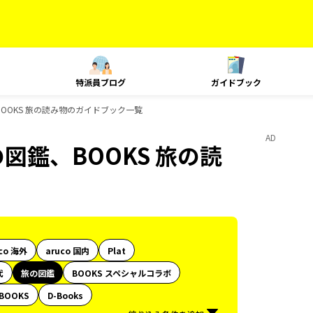
特派員ブログ
ガイドブック
OOKS 旅の読み物のガイドブック一覧
AD
図鑑、BOOKS 旅の読
co 海外
aruco 国内
Plat
代
旅の図鑑
BOOKS スペシャルコラボ
BOOKS
D-Books