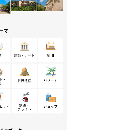
ーマ
食
建築・アート
宿泊
ト・
世界遺産
リゾート
戦
鉄道・
ビティ
ショップ
フライト