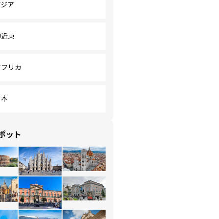
アジア
中近東
アフリカ
日本
ポット