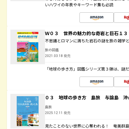
いハワイの年表やキーワード集も必読
Ｗ０３ 世界の魅力的な奇岩と巨石１
不思議とロマンに満ちた岩石の謎を旅の雑学
旅の図鑑
2021.03.18 発売
「地球の歩き方」図鑑シリーズ第３弾は、謎
０３ 地球の歩き方 島旅 与論島 沖
島旅
2025.12.11 発売
見たことのない世界に心奪われる！ 奄美群