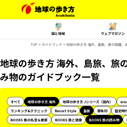
国と地域
ウェブマガジン
TOP
ガイドブック
地球の歩き方 海外、島旅、旅の図鑑、B
地球の歩き方 海外、島旅、旅の
み物のガイドブック一覧
すべて
地球の歩き方 海外
地球の歩き方 Jシリーズ（国内）
aru
ランキング&テクニック
Resort Style
島旅
御朱印
歴史時
BOOKS 旅の名言＆絶景
BOOKS 旅と健康
BOOKS 旅の読み物