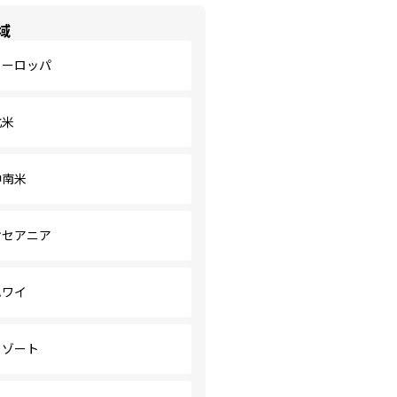
域
ヨーロッパ
北米
中南米
オセアニア
ハワイ
リゾート