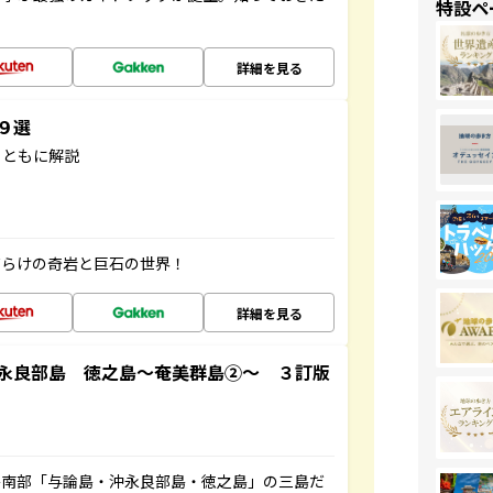
特設ペ
詳細を見る
３９選
とともに解説
だらけの奇岩と巨石の世界！
詳細を見る
永良部島 徳之島～奄美群島②～ ３訂版
島南部「与論島・沖永良部島・徳之島」の三島だ