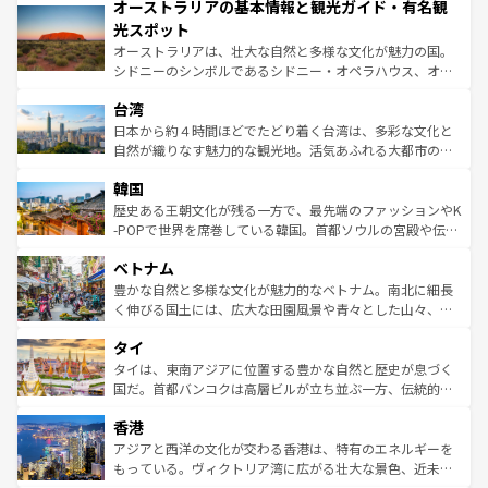
オーストラリアの基本情報と観光ガイド・有名観
部のニューオーリンズでは、音楽と美食が融合した独特の
ワイ島は見逃せない。また、定番の観光地といえばオアフ
文化が魅力。旅行者はアメリカの各地域で異なる魅力を楽
島だが、静かな自然を求めるならマウイ島やカウアイ島が
光スポット
しみながら、その多様性と豊かな歴史を感じることができ
おすすめ。エメラルドグリーンに輝く海をはじめ、豊かな
オーストラリアは、壮大な自然と多様な文化が魅力の国。
るだろう。車でのロードトリップや列車の旅も、アメリカ
文化や歴史が息づいている。「アロハスピリット」と呼ば
シドニーのシンボルであるシドニー・オペラハウス、オー
ならではの贅沢な旅のスタイルだ。 なお、新着のアメリカ
れるおもてなしの心で訪れる人々を迎えてくれるハワイの
ストラリア東海岸北部に広がる大サンゴ礁地帯グレートバ
情報は
コンテンツ一覧
を参照してほしい。
人々、おいしいローカルフードやハワイアンミュージッ
台湾
リアリーフや大陸中央部にそびえるウルル（エアーズロッ
ク、伝統的なフラダンスなど、すべてがハワイの魅力を彩
ク）、タスマニアの美しい原生林やケアンズの熱帯雨林な
日本から約４時間ほどでたどり着く台湾は、多彩な文化と
っている。訪れるたびに新しい発見と感動が待っているハ
ど、見どころがたくさん。また、カフェやワイン、オージ
自然が織りなす魅力的な観光地。活気あふれる大都市の台
ワイを、存分に味わってほしい。 なお、新着のハワイ情報
ービーフなどの食文化も豊かで、美味しいものであふれて
北やノスタルジックな町並みが人気な九份（ジォウフェ
は
コンテンツ一覧
を参照してほしい。
韓国
いる。アクティビティも充実しており、サーフィンやダイ
ン）、静ひつな山岳地帯である台湾東部など、都市の喧騒
ビング、ハイキングなど、アウトドア好きにはたまらな
と山間の静けさが共存しており、訪れる人に新しい発見と
歴史ある王朝文化が残る一方で、最先端のファッションやK
い。オーストラリアの多彩な魅力を存分に味わいつくそ
驚きをもたらしてくれる。また、奥深い台湾の食文化も魅
-POPで世界を席巻している韓国。首都ソウルの宮殿や伝統
う。 なお、新着のオーストラリア情報は
コンテンツ一覧
を
力で、夜市などの屋台グルメから高級料理、ヘルシーで美
家屋が並ぶエリアでは韓国の歴史と文化に浸ることがで
参照してほしい。
ベトナム
容にもいいと評判のスイーツなど、バラエティ豊かな料理
き、地方に足を延ばせば四季折々の自然美を楽しむことが
が味わえる。 なお、新着の台湾情報は
コンテンツ一覧
を参
できる。そして、キムチや焼肉、絶品のストリートフード
豊かな自然と多様な文化が魅力的なベトナム。南北に細長
照してほしい。
まで、さまざまな韓国料理が待っている。夜には、韓国な
く伸びる国土には、広大な田園風景や青々とした山々、世
らではのナイトライフも堪能できる。あたたかいホスピタ
界遺産に登録された壮大な自然景観が点在し、都市部では
タイ
リティに包まれながら、韓国の多彩な魅力を心ゆくまで味
急速な発展と共に伝統が息づく。ハノイの古い町並みやホ
わってみてほしい。 なお、新着の韓国情報は
コンテンツ一
ーチミン市のフランス統治時代の建物も、独特の雰囲気を
タイは、東南アジアに位置する豊かな自然と歴史が息づく
覧
を参照してほしい。
醸し出している。また、バラエティの豊かさとおいしさで
国だ。首都バンコクは高層ビルが立ち並ぶ一方、伝統的な
世界中の食通を魅了してやまないベトナム料理も魅力のひ
寺院や市場がいたるところに点在し、古きよき文化と現代
香港
とつ。フォーやバインミー、ベトナムコーヒーなどは、ぜ
の活気が交差している。北部ではチェンマイなどの山岳地
ひ現地で味わいたい。どの地域を訪れてもあたたかい人々
帯で自然と触れ合い、南部ではプーケットやクラビの美し
アジアと西洋の文化が交わる香港は、特有のエネルギーを
が旅行者を迎えてくれるので、きっと忘れられない旅にな
いビーチでリゾート気分を楽しむことができる。タイ料理
もっている。ヴィクトリア湾に広がる壮大な景色、近未来
るはずだ。 なお、新着のベトナム情報は
コンテンツ一覧
を
は世界的に有名で、屋台から高級レストランまで味覚を刺
的なアートスポット、そして歴史と現代が融合した町並