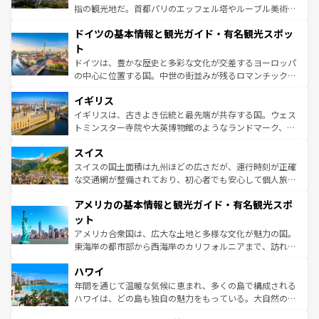
アートに溢れた街角から、地方では古代ローマ遺跡や中世
指の観光地だ。首都パリのエッフェル塔やルーブル美術館
の城塞都市、穏やかなビーチリゾートまで多彩な表情を見
といった象徴的なスポットから、田舎町の古風な美しさま
せる。地方によって風土や気候が異なるスペインはその個
ドイツの基本情報と観光ガイド・有名観光スポッ
で、幅広い魅力が詰まっている。華麗な宮殿、歴史的な大
性で訪れる人を魅了する。 なお、新着のスペイン情報は
コ
聖堂、美しいビーチ、そして豊かな自然が、訪れる者を心
ト
ンテンツ一覧
を参照してほしい。
から魅了する。また、フランスは美食の国としても知ら
ドイツは、豊かな歴史と多彩な文化が交差するヨーロッパ
れ、フランス料理はユネスコ無形文化遺産にも登録されて
の中心に位置する国。中世の街並みが残るロマンチック街
いる。シャンパンの発祥地であるランス、プロヴァンスの
道から、未来を先取りするようなモダンな都市まで多様な
香り高いラベンダー畑など、多彩な楽しみ方が可能だ。さ
イギリス
顔を持つこの国は、どこを歩いても飽きることがない。ベ
らに、パリ以外の地域にも魅力が溢れており、どの街角に
ルリンの文化的活気、バイエルン州のアルプスの絶景、そ
イギリスは、古きよき伝統と最先端が共存する国。ウェス
も豊かな歴史と文化が息づいている。パリ以外の個性あふ
してライン川沿いのワイン畑といった風景は必見。ビール
トミンスター寺院や大英博物館のようなランドマーク、歴
れる地方に足を運ぶとそれぞれで全く異なる文化を体験で
とソーセージを味わいながら地元の人と過ごす楽しい時間
史ある大学都市、美しい丘陵地帯や牧歌的な風景など、エ
きるだろう。 なお、新着のフランス情報は
コンテンツ一覧
スイス
は、お酒好きな人にはぜひ体験してほしい。 なお、新着の
リアごとに異なる魅力がある。また、優雅なアフタヌーン
を参照してほしい。
ドイツ情報は
コンテンツ一覧
を参照してほしい。
ティー、ビール好きにはたまらない英国パブ、サッカー観
スイスの国土面積は九州ほどの広さだが、運行時刻が正確
戦など、本場だからこそできる体験も豊富。イギリスを旅
な交通網が整備されており、初心者でも安心して個人旅行
して楽しみつくそう。 なお、新着のイギリス情報は
コンテ
を楽しめる。日本同様に時刻表どおりの旅が可能だ。中世
アメリカの基本情報と観光ガイド・有名観光スポ
ンツ一覧
を参照してほしい。
の建物がそのまま残る町や、スイスならではのユニークな
博物館もあり、アルプス観光だけでなく町歩きも満喫する
ット
ことができる。国民の所得が高いため物価も高いが、旅行
アメリカ合衆国は、広大な土地と多様な文化が魅力の国。
者向けの交通パス提供のサービスもあり、うまく活用すれ
東海岸の都市部から西海岸のカリフォルニアまで、訪れる
ば市内交通費無料で観光を楽しむこともできる。 なお、新
場所ごとに異なる風景と体験が待っている。ニューヨーク
着のスイス情報は
コンテンツ一覧
を参照してほしい。
ハワイ
のような巨大都市は、観光、ショッピング、エンターテイ
ンメントが詰まった刺激的なスポットだ。一方、アメリカ
年間を通じて温暖な気候に恵まれ、多くの島で構成される
西部には大自然が広がり、グランドキャニオンやイエロー
ハワイは、どの島も独自の魅力をもっている。大自然の神
ストーン国立公園といった絶景が堪能できる。さらに、南
秘を感じたいなら、火山が生み出した壮大な景観を誇るハ