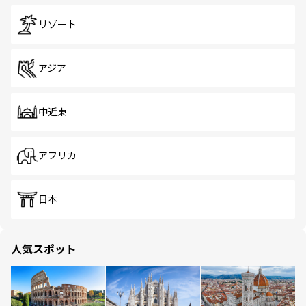
リゾート
アジア
中近東
アフリカ
日本
人気スポット