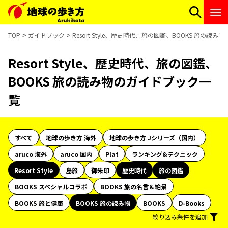
TOP
ガイドブック
Resort Style、歴史時代、旅の図鑑、BOOKS 旅の読
Resort Style、歴史時代、旅の図鑑、
BOOKS 旅の読み物のガイドブック一
覧
すべて
地球の歩き方 海外
地球の歩き方 Jシリーズ（国内）
aruco 海外
aruco 国内
Plat
ランキング&テクニック
Resort Style
島旅
御朱印
歴史時代
旅の図鑑
BOOKS スペシャルコラボ
BOOKS 旅の名言＆絶景
BOOKS 旅と健康
BOOKS 旅の読み物
BOOKS
D-Books
絞り込み条件を追加