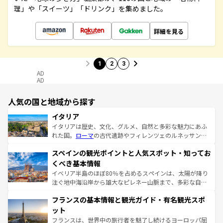
理」や「スイーツ」「ドリンク」を集めました。
詳細を見る
1
2
3
AD
AD
人気の国と地域から探す
イタリア
イタリアは歴史、文化、グルメ、自然と多彩な魅力にあふ
れた国。
ローマ
の古代遺跡やフィレンツェのルネッサンス
美術、ヴェネツィアの運河など、歴史あるスポットはもち
スペインの観光ポイントと人気スポット・知ってお
ろん、トスカーナの美しい田園風景やアマルフィ海岸の絶
景など、自然景観も見逃せない。観光の合間には、本場の
くべき基本情報
ピザやパスタなど、絶品のイタリア料理を堪能することも
イベリア半島のほぼ80％を占めるスペインは、太陽が降り
できる。朝目覚めてから夜眠るまで、すべての瞬間を楽し
注ぐ地中海沿岸から雄大なピレネー山脈まで、多彩な自然
ませてくれるイタリアで、忘れられない旅をしてみよう！
と文化が詰まったヨーロッパ屈指の旅行先だ。多様な地域
なお、新着のイタリア情報は
コンテンツ一覧
を参照してほ
フランスの基本情報と観光ガイド・有名観光スポ
文化が根付くこの国では、情熱的なフラメンコ、熱気あふ
しい。
れる闘牛、そして美味しいタパスが生活の一部となってい
ット
る。首都マドリードの洗練された雰囲気や、バルセロナの
フランスは、世界中の旅行者を魅了し続けるヨーロッパ屈