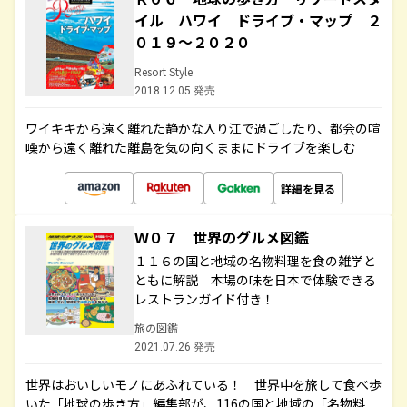
イル ハワイ ドライブ・マップ ２
０１９～２０２０
Resort Style
2018.12.05 発売
ワイキキから遠く離れた静かな入り江で過ごしたり、都会の喧
噪から遠く離れた離島を気の向くままにドライブを楽しむ
詳細を見る
Ｗ０７ 世界のグルメ図鑑
１１６の国と地域の名物料理を食の雑学と
ともに解説 本場の味を日本で体験できる
レストランガイド付き！
旅の図鑑
2021.07.26 発売
世界はおいしいモノにあふれている！ 世界中を旅して食べ歩
いた「地球の歩き方」編集部が、116の国と地域の「名物料