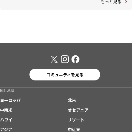
もっと見る
コミュニティを見る
国と地域
ヨーロッパ
北米
中南米
オセアニア
ハワイ
リゾート
アジア
中近東