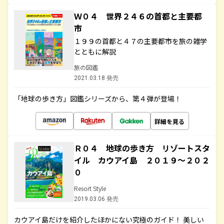
Ｗ０４ 世界２４６の首都と主要都
市
１９９の首都と４７の主要都市を旅の雑学
とともに解説
旅の図鑑
2021.03.18 発売
「地球の歩き方」図鑑シリーズから、第４弾が登場！
詳細を見る
Ｒ０４ 地球の歩き方 リゾートスタ
イル カウアイ島 ２０１９～２０２
０
Resort Style
2019.03.06 発売
カウアイ島だけを紹介したほかにない究極のガイド！ 美しい