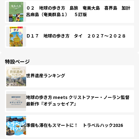
０２ 地球の歩き方 島旅 奄美大島 喜界島 加計
呂麻島（奄美群島１） ５訂版
Ｄ１７ 地球の歩き方 タイ ２０２７～２０２８
特設ページ
世界遺産ランキング
地球の歩き方 meets クリストファー・ノーラン監督
最新作『オデュッセイア』
準備も滞在もスマートに！ トラベルハック2026