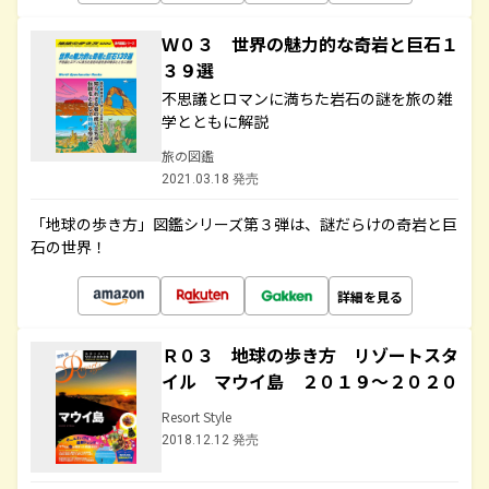
Ｗ０３ 世界の魅力的な奇岩と巨石１
３９選
不思議とロマンに満ちた岩石の謎を旅の雑
学とともに解説
旅の図鑑
2021.03.18 発売
「地球の歩き方」図鑑シリーズ第３弾は、謎だらけの奇岩と巨
石の世界！
詳細を見る
Ｒ０３ 地球の歩き方 リゾートスタ
イル マウイ島 ２０１９～２０２０
Resort Style
2018.12.12 発売