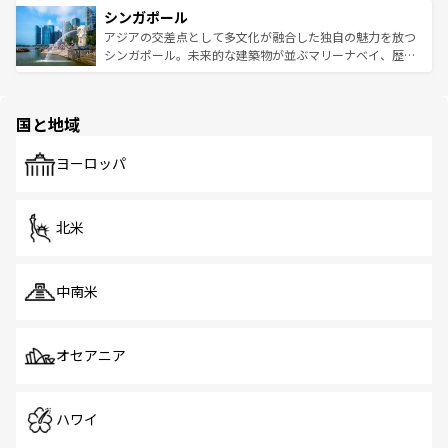
参照してほしい。
シンガポール
激する。気候は一年中温暖で、どの季節にも異なる楽しみ
み、どこを訪れても感動するはず。観光スポットが密集し
が待っている。親しみやすいタイの人々、仏教を中心とし
ており、効率よく見どころを回れるのも魅力。息をのむよ
アジアの交差点として多文化が融合した独自の魅力を放つ
た文化、そして多様な観光資源が、訪れる旅人を魅了し続
うな絶景から文化的な体験まで、香港を存分に楽しみ尽く
シンガポール。未来的な建築物が並ぶマリーナベイ、歴史
ける。 なお、新着のタイ情報は
コンテンツ一覧
を参照して
そう。 なお、新着の香港情報は
コンテンツ一覧
を参照して
と伝統を感じられるエスニックタウン、多数の緑豊かな公
ほしい。
ほしい。
園や自然保護区など、自然が調和した近代的な景観と文化
の多様性あふれるカラフルな町は、どこを歩いても新しい
国と地域
発見がある。さらに、治安のよさや充実した公共交通機関
も、旅行者にとっては魅力的なポイント。グルメも豊富
で、ホーカーズは地元の風情を楽しめる外せないスポット
ヨーロッパ
だ。訪れる人を飽きさせないシンガポールで、多様な魅力
を体感しよう。 なお、新着のシンガポール情報は
コンテン
ツ一覧
を参照してほしい。
北米
中南米
オセアニア
ハワイ