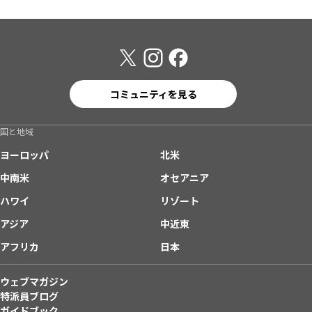
コミュニティを見る
国と地域
ヨーロッパ
北米
中南米
オセアニア
ハワイ
リゾート
アジア
中近東
アフリカ
日本
ウェブマガジン
特派員ブログ
ガイドブック