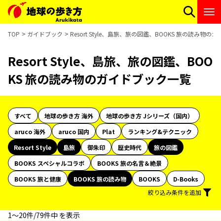
TOP
ガイドブック
Resort Style、島旅、旅の図鑑、BOOKS 旅の読み物
Resort Style、島旅、旅の図鑑、BOO
KS 旅の読み物のガイドブック一覧
すべて
地球の歩き方 海外
地球の歩き方 Jシリーズ（国内）
aruco 海外
aruco 国内
Plat
ランキング&テクニック
Resort Style
島旅
御朱印
歴史時代
旅の図鑑
BOOKS スペシャルコラボ
BOOKS 旅の名言＆絶景
BOOKS 旅と健康
BOOKS 旅の読み物
BOOKS
D-Books
絞り込み条件を追加
1〜20件/79件中 を表示