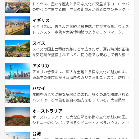
性で訪れる人を魅了する。 なお、新着のスペイン情報は
コ
聖堂、美しいビーチ、そして豊かな自然が、訪れる者を心
ドイツは、豊かな歴史と多彩な文化が交差するヨーロッパ
ンテンツ一覧
を参照してほしい。
から魅了する。また、フランスは美食の国としても知ら
の中心に位置する国。中世の街並みが残るロマンチック街
れ、フランス料理はユネスコ無形文化遺産にも登録されて
道から、未来を先取りするようなモダンな都市まで多様な
イギリス
いる。シャンパンの発祥地であるランス、プロヴァンスの
顔を持つこの国は、どこを歩いても飽きることがない。ベ
香り高いラベンダー畑など、多彩な楽しみ方が可能だ。さ
ルリンの文化的活気、バイエルン州のアルプスの絶景、そ
イギリスは、古きよき伝統と最先端が共存する国。ウェス
らに、パリ以外の地域にも魅力が溢れており、どの街角に
してライン川沿いのワイン畑といった風景は必見。ビール
トミンスター寺院や大英博物館のようなランドマーク、歴
も豊かな歴史と文化が息づいている。パリ以外の個性あふ
とソーセージを味わいながら地元の人と過ごす楽しい時間
史ある大学都市、美しい丘陵地帯や牧歌的な風景など、エ
れる地方に足を運ぶとそれぞれで全く異なる文化を体験で
スイス
は、お酒好きな人にはぜひ体験してほしい。 なお、新着の
リアごとに異なる魅力がある。また、優雅なアフタヌーン
きるだろう。 なお、新着のフランス情報は
コンテンツ一覧
ドイツ情報は
コンテンツ一覧
を参照してほしい。
ティー、ビール好きにはたまらない英国パブ、サッカー観
スイスの国土面積は九州ほどの広さだが、運行時刻が正確
を参照してほしい。
戦など、本場だからこそできる体験も豊富。イギリスを旅
な交通網が整備されており、初心者でも安心して個人旅行
して楽しみつくそう。 なお、新着のイギリス情報は
コンテ
を楽しめる。日本同様に時刻表どおりの旅が可能だ。中世
アメリカ
ンツ一覧
を参照してほしい。
の建物がそのまま残る町や、スイスならではのユニークな
博物館もあり、アルプス観光だけでなく町歩きも満喫する
アメリカ合衆国は、広大な土地と多様な文化が魅力の国。
ことができる。国民の所得が高いため物価も高いが、旅行
東海岸の都市部から西海岸のカリフォルニアまで、訪れる
者向けの交通パス提供のサービスもあり、うまく活用すれ
場所ごとに異なる風景と体験が待っている。ニューヨーク
ハワイ
ば市内交通費無料で観光を楽しむこともできる。 なお、新
のような巨大都市は、観光、ショッピング、エンターテイ
着のスイス情報は
コンテンツ一覧
を参照してほしい。
ンメントが詰まった刺激的なスポットだ。一方、アメリカ
年間を通じて温暖な気候に恵まれ、多くの島で構成される
西部には大自然が広がり、グランドキャニオンやイエロー
ハワイは、どの島も独自の魅力をもっている。大自然の神
ストーン国立公園といった絶景が堪能できる。さらに、南
秘を感じたいなら、火山が生み出した壮大な景観を誇るハ
オーストラリア
部のニューオーリンズでは、音楽と美食が融合した独特の
ワイ島は見逃せない。また、定番の観光地といえばオアフ
文化が魅力。旅行者はアメリカの各地域で異なる魅力を楽
島だが、静かな自然を求めるならマウイ島やカウアイ島が
オーストラリアは、壮大な自然と多様な文化が魅力の国。
しみながら、その多様性と豊かな歴史を感じることができ
おすすめ。エメラルドグリーンに輝く海をはじめ、豊かな
シドニーのシンボルであるシドニー・オペラハウス、オー
るだろう。車でのロードトリップや列車の旅も、アメリカ
文化や歴史が息づいている。「アロハスピリット」と呼ば
ストラリア東海岸北部に広がる大サンゴ礁地帯グレートバ
ならではの贅沢な旅のスタイルだ。 なお、新着のアメリカ
台湾
れるおもてなしの心で訪れる人々を迎えてくれるハワイの
リアリーフや大陸中央部にそびえるウルル（エアーズロッ
情報は
コンテンツ一覧
を参照してほしい。
人々、おいしいローカルフードやハワイアンミュージッ