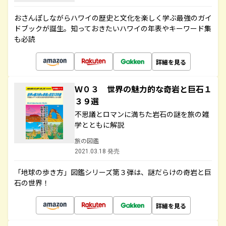
おさんぽしながらハワイの歴史と文化を楽しく学ぶ最強のガイ
ドブックが誕生。知っておきたいハワイの年表やキーワード集
も必読
詳細を見る
Ｗ０３ 世界の魅力的な奇岩と巨石１
３９選
不思議とロマンに満ちた岩石の謎を旅の雑
学とともに解説
旅の図鑑
2021.03.18 発売
「地球の歩き方」図鑑シリーズ第３弾は、謎だらけの奇岩と巨
石の世界！
詳細を見る