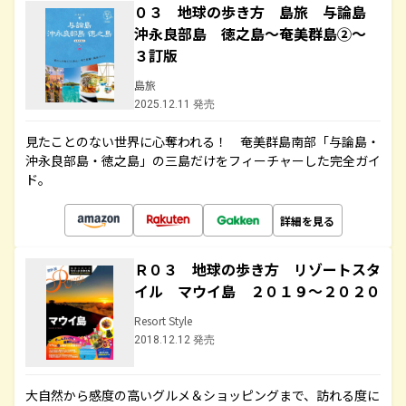
０３ 地球の歩き方 島旅 与論島
沖永良部島 徳之島～奄美群島②～
３訂版
島旅
2025.12.11 発売
見たことのない世界に心奪われる！ 奄美群島南部「与論島・
沖永良部島・徳之島」の三島だけをフィーチャーした完全ガイ
ド。
詳細を見る
Ｒ０３ 地球の歩き方 リゾートスタ
イル マウイ島 ２０１９～２０２０
Resort Style
2018.12.12 発売
大自然から感度の高いグルメ＆ショッピングまで、訪れる度に