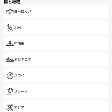
国と地域
発見がある。さらに、治安のよさや充実した公共交通機関
も、旅行者にとっては魅力的なポイント。グルメも豊富
で、ホーカーズは地元の風情を楽しめる外せないスポット
ヨーロッパ
だ。訪れる人を飽きさせないシンガポールで、多様な魅力
を体感しよう。 なお、新着のシンガポール情報は
コンテン
ツ一覧
を参照してほしい。
北米
中南米
オセアニア
ハワイ
リゾート
アジア