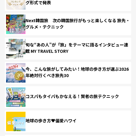
グ形式で発表
Next韓国旅 次の韓国旅行がもっと楽しくなる 旅先・
グルメ・テクニック
旬な“あの人”が「旅」をテーマに語るインタビュー連
載 MY TRAVEL STORY
今、こんな旅がしてみたい！地球の歩き方が選ぶ2026
年絶対行くべき旅先30
コスパもタイパもかなえる！賢者の旅テクニック
地球の歩き方♥偏愛ハワイ