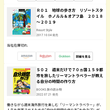
Ｒ０１ 地球の歩き方 リゾートスタ
イル ホノルル＆オアフ島 ２０１８
～２０１９
Resort Style
2017.10.04 発売
当社在庫切れ
詳細を見る
Ｓ０２ 週末だけで７０ヵ国１５９都
市を旅したリーマントラベラーが教え
る自分の時間の作り方
BOOKS 旅の読み物
2022.07.21 発売
働きながら週末海外旅行を楽しむ「リーマントラベラー」が、
人生を充実させるための“自分の時間の作り方”を全力プレゼ