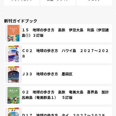
新刊ガイドブック
１５ 地球の歩き方 島旅 伊豆大島 利島（伊豆諸
島①）３訂版
Ｃ０２ 地球の歩き方 ハワイ島 ２０２７～２０２
８
Ｊ３３ 地球の歩き方 墨田区
０２ 地球の歩き方 島旅 奄美大島 喜界島 加計
呂麻島（奄美群島１） ５訂版
Ｄ１７ 地球の歩き方 タイ ２０２７～２０２８