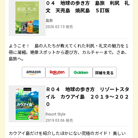
０４ 地球の歩き方 島旅 利尻 礼
文 天売島 焼尻島 ５訂版
島旅
2026.02.13 発売
ようこそ！ 島の人たちが教えてくれた利尻・礼文の魅力を１
冊に凝縮。絶景スポットから遊び方、カルチャーまで。さあ、
島旅へ。
詳細を見る
Ｒ０４ 地球の歩き方 リゾートスタ
イル カウアイ島 ２０１９～２０２
０
Resort Style
2019.03.06 発売
カウアイ島だけを紹介したほかにない究極のガイド！ 美しい