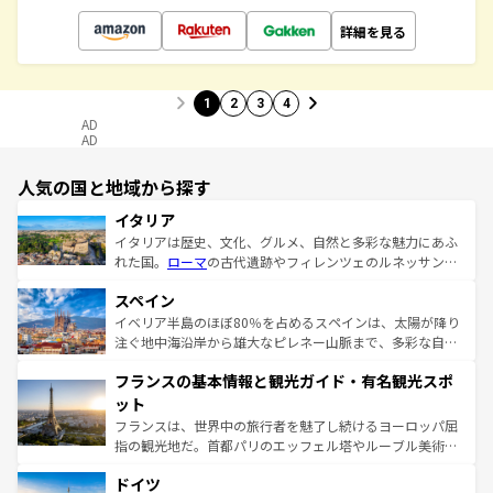
詳細を見る
1
2
3
4
AD
AD
人気の国と地域から探す
イタリア
イタリアは歴史、文化、グルメ、自然と多彩な魅力にあふ
れた国。
ローマ
の古代遺跡やフィレンツェのルネッサンス
美術、ヴェネツィアの運河など、歴史あるスポットはもち
スペイン
ろん、トスカーナの美しい田園風景やアマルフィ海岸の絶
景など、自然景観も見逃せない。観光の合間には、本場の
イベリア半島のほぼ80％を占めるスペインは、太陽が降り
ピザやパスタなど、絶品のイタリア料理を堪能することも
注ぐ地中海沿岸から雄大なピレネー山脈まで、多彩な自然
できる。朝目覚めてから夜眠るまで、すべての瞬間を楽し
と文化が詰まったヨーロッパ屈指の旅行先だ。多様な地域
フランスの基本情報と観光ガイド・有名観光スポ
ませてくれるイタリアで、忘れられない旅をしてみよう！
文化が根付くこの国では、情熱的なフラメンコ、熱気あふ
なお、新着のイタリア情報は
コンテンツ一覧
を参照してほ
れる闘牛、そして美味しいタパスが生活の一部となってい
ット
しい。
る。首都マドリードの洗練された雰囲気や、バルセロナの
フランスは、世界中の旅行者を魅了し続けるヨーロッパ屈
アートに溢れた街角から、地方では古代ローマ遺跡や中世
指の観光地だ。首都パリのエッフェル塔やルーブル美術館
の城塞都市、穏やかなビーチリゾートまで多彩な表情を見
といった象徴的なスポットから、田舎町の古風な美しさま
せる。地方によって風土や気候が異なるスペインはその個
ドイツ
で、幅広い魅力が詰まっている。華麗な宮殿、歴史的な大