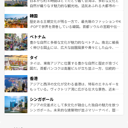
ク）、タスマニアの美しい原生林やケアンズの熱帯雨林な
日本から約４時間ほどでたどり着く台湾は、多彩な文化と
ク、伝統的なフラダンスなど、すべてがハワイの魅力を彩
ど、見どころがたくさん。また、カフェやワイン、オージ
自然が織りなす魅力的な観光地。活気あふれる大都市の台
っている。訪れるたびに新しい発見と感動が待っているハ
ービーフなどの食文化も豊かで、美味しいものであふれて
北やノスタルジックな町並みが人気な九份（ジォウフェ
ワイを、存分に味わってほしい。 なお、新着のハワイ情報
韓国
いる。アクティビティも充実しており、サーフィンやダイ
ン）、静ひつな山岳地帯である台湾東部など、都市の喧騒
は
コンテンツ一覧
を参照してほしい。
ビング、ハイキングなど、アウトドア好きにはたまらな
と山間の静けさが共存しており、訪れる人に新しい発見と
歴史ある王朝文化が残る一方で、最先端のファッションやK
い。オーストラリアの多彩な魅力を存分に味わいつくそ
驚きをもたらしてくれる。また、奥深い台湾の食文化も魅
-POPで世界を席巻している韓国。首都ソウルの宮殿や伝統
う。 なお、新着のオーストラリア情報は
コンテンツ一覧
を
力で、夜市などの屋台グルメから高級料理、ヘルシーで美
家屋が並ぶエリアでは韓国の歴史と文化に浸ることがで
参照してほしい。
ベトナム
容にもいいと評判のスイーツなど、バラエティ豊かな料理
き、地方に足を延ばせば四季折々の自然美を楽しむことが
が味わえる。 なお、新着の台湾情報は
コンテンツ一覧
を参
できる。そして、キムチや焼肉、絶品のストリートフード
豊かな自然と多様な文化が魅力的なベトナム。南北に細長
照してほしい。
まで、さまざまな韓国料理が待っている。夜には、韓国な
く伸びる国土には、広大な田園風景や青々とした山々、世
らではのナイトライフも堪能できる。あたたかいホスピタ
界遺産に登録された壮大な自然景観が点在し、都市部では
タイ
リティに包まれながら、韓国の多彩な魅力を心ゆくまで味
急速な発展と共に伝統が息づく。ハノイの古い町並みやホ
わってみてほしい。 なお、新着の韓国情報は
コンテンツ一
ーチミン市のフランス統治時代の建物も、独特の雰囲気を
タイは、東南アジアに位置する豊かな自然と歴史が息づく
覧
を参照してほしい。
醸し出している。また、バラエティの豊かさとおいしさで
国だ。首都バンコクは高層ビルが立ち並ぶ一方、伝統的な
世界中の食通を魅了してやまないベトナム料理も魅力のひ
寺院や市場がいたるところに点在し、古きよき文化と現代
香港
とつ。フォーやバインミー、ベトナムコーヒーなどは、ぜ
の活気が交差している。北部ではチェンマイなどの山岳地
ひ現地で味わいたい。どの地域を訪れてもあたたかい人々
帯で自然と触れ合い、南部ではプーケットやクラビの美し
アジアと西洋の文化が交わる香港は、特有のエネルギーを
が旅行者を迎えてくれるので、きっと忘れられない旅にな
いビーチでリゾート気分を楽しむことができる。タイ料理
もっている。ヴィクトリア湾に広がる壮大な景色、近未来
るはずだ。 なお、新着のベトナム情報は
コンテンツ一覧
を
は世界的に有名で、屋台から高級レストランまで味覚を刺
的なアートスポット、そして歴史と現代が融合した町並
参照してほしい。
シンガポール
激する。気候は一年中温暖で、どの季節にも異なる楽しみ
み、どこを訪れても感動するはず。観光スポットが密集し
が待っている。親しみやすいタイの人々、仏教を中心とし
ており、効率よく見どころを回れるのも魅力。息をのむよ
アジアの交差点として多文化が融合した独自の魅力を放つ
た文化、そして多様な観光資源が、訪れる旅人を魅了し続
うな絶景から文化的な体験まで、香港を存分に楽しみ尽く
シンガポール。未来的な建築物が並ぶマリーナベイ、歴史
ける。 なお、新着のタイ情報は
コンテンツ一覧
を参照して
そう。 なお、新着の香港情報は
コンテンツ一覧
を参照して
と伝統を感じられるエスニックタウン、多数の緑豊かな公
ほしい。
ほしい。
園や自然保護区など、自然が調和した近代的な景観と文化
の多様性あふれるカラフルな町は、どこを歩いても新しい