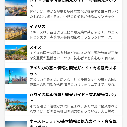
性で訪れる人を魅了する。 なお、新着のスペイン情報は
コ
聖堂、美しいビーチ、そして豊かな自然が、訪れる者を心
ト
ンテンツ一覧
を参照してほしい。
から魅了する。また、フランスは美食の国としても知ら
ドイツは、豊かな歴史と多彩な文化が交差するヨーロッパ
れ、フランス料理はユネスコ無形文化遺産にも登録されて
の中心に位置する国。中世の街並みが残るロマンチック街
いる。シャンパンの発祥地であるランス、プロヴァンスの
道から、未来を先取りするようなモダンな都市まで多様な
香り高いラベンダー畑など、多彩な楽しみ方が可能だ。さ
イギリス
顔を持つこの国は、どこを歩いても飽きることがない。ベ
らに、パリ以外の地域にも魅力が溢れており、どの街角に
ルリンの文化的活気、バイエルン州のアルプスの絶景、そ
イギリスは、古きよき伝統と最先端が共存する国。ウェス
も豊かな歴史と文化が息づいている。パリ以外の個性あふ
してライン川沿いのワイン畑といった風景は必見。ビール
トミンスター寺院や大英博物館のようなランドマーク、歴
れる地方に足を運ぶとそれぞれで全く異なる文化を体験で
とソーセージを味わいながら地元の人と過ごす楽しい時間
史ある大学都市、美しい丘陵地帯や牧歌的な風景など、エ
きるだろう。 なお、新着のフランス情報は
コンテンツ一覧
スイス
は、お酒好きな人にはぜひ体験してほしい。 なお、新着の
リアごとに異なる魅力がある。また、優雅なアフタヌーン
を参照してほしい。
ドイツ情報は
コンテンツ一覧
を参照してほしい。
ティー、ビール好きにはたまらない英国パブ、サッカー観
スイスの国土面積は九州ほどの広さだが、運行時刻が正確
戦など、本場だからこそできる体験も豊富。イギリスを旅
な交通網が整備されており、初心者でも安心して個人旅行
して楽しみつくそう。 なお、新着のイギリス情報は
コンテ
を楽しめる。日本同様に時刻表どおりの旅が可能だ。中世
アメリカの基本情報と観光ガイド・有名観光スポ
ンツ一覧
を参照してほしい。
の建物がそのまま残る町や、スイスならではのユニークな
博物館もあり、アルプス観光だけでなく町歩きも満喫する
ット
ことができる。国民の所得が高いため物価も高いが、旅行
アメリカ合衆国は、広大な土地と多様な文化が魅力の国。
者向けの交通パス提供のサービスもあり、うまく活用すれ
東海岸の都市部から西海岸のカリフォルニアまで、訪れる
ば市内交通費無料で観光を楽しむこともできる。 なお、新
場所ごとに異なる風景と体験が待っている。ニューヨーク
着のスイス情報は
コンテンツ一覧
を参照してほしい。
ハワイの基本情報と観光ガイド・有名観光スポッ
のような巨大都市は、観光、ショッピング、エンターテイ
ンメントが詰まった刺激的なスポットだ。一方、アメリカ
ト
西部には大自然が広がり、グランドキャニオンやイエロー
年間を通じて温暖な気候に恵まれ、多くの島で構成される
ストーン国立公園といった絶景が堪能できる。さらに、南
ハワイは、どの島も独自の魅力をもっている。大自然の神
部のニューオーリンズでは、音楽と美食が融合した独特の
秘を感じたいなら、火山が生み出した壮大な景観を誇るハ
文化が魅力。旅行者はアメリカの各地域で異なる魅力を楽
オーストラリアの基本情報と観光ガイド・有名観
ワイ島は見逃せない。また、定番の観光地といえばオアフ
しみながら、その多様性と豊かな歴史を感じることができ
島だが、静かな自然を求めるならマウイ島やカウアイ島が