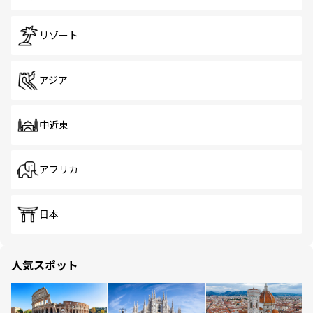
リゾート
アジア
中近東
アフリカ
日本
人気スポット