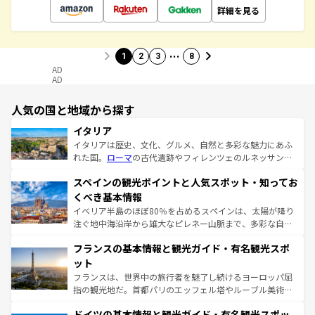
詳細を見る
…
1
2
3
8
AD
AD
人気の国と地域から探す
イタリア
イタリアは歴史、文化、グルメ、自然と多彩な魅力にあふ
れた国。
ローマ
の古代遺跡やフィレンツェのルネッサンス
美術、ヴェネツィアの運河など、歴史あるスポットはもち
スペインの観光ポイントと人気スポット・知ってお
ろん、トスカーナの美しい田園風景やアマルフィ海岸の絶
景など、自然景観も見逃せない。観光の合間には、本場の
くべき基本情報
ピザやパスタなど、絶品のイタリア料理を堪能することも
イベリア半島のほぼ80％を占めるスペインは、太陽が降り
できる。朝目覚めてから夜眠るまで、すべての瞬間を楽し
注ぐ地中海沿岸から雄大なピレネー山脈まで、多彩な自然
ませてくれるイタリアで、忘れられない旅をしてみよう！
と文化が詰まったヨーロッパ屈指の旅行先だ。多様な地域
なお、新着のイタリア情報は
コンテンツ一覧
を参照してほ
フランスの基本情報と観光ガイド・有名観光スポ
文化が根付くこの国では、情熱的なフラメンコ、熱気あふ
しい。
れる闘牛、そして美味しいタパスが生活の一部となってい
ット
る。首都マドリードの洗練された雰囲気や、バルセロナの
フランスは、世界中の旅行者を魅了し続けるヨーロッパ屈
アートに溢れた街角から、地方では古代ローマ遺跡や中世
指の観光地だ。首都パリのエッフェル塔やルーブル美術館
の城塞都市、穏やかなビーチリゾートまで多彩な表情を見
といった象徴的なスポットから、田舎町の古風な美しさま
せる。地方によって風土や気候が異なるスペインはその個
ドイツの基本情報と観光ガイド・有名観光スポッ
で、幅広い魅力が詰まっている。華麗な宮殿、歴史的な大