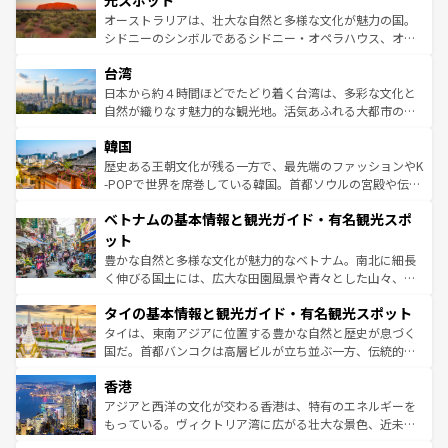
光スポット
るだろう。車でのロードトリップや列車の旅も、アメリカ
おすすめ。エメラルドグリーンに輝く海をはじめ、豊かな
オーストラリアは、壮大な自然と多様な文化が魅力の国。
ならではの贅沢な旅のスタイルだ。 なお、新着のアメリカ
文化や歴史が息づいている。「アロハスピリット」と呼ば
シドニーのシンボルであるシドニー・オペラハウス、オー
情報は
コンテンツ一覧
を参照してほしい。
れるおもてなしの心で訪れる人々を迎えてくれるハワイの
ストラリア東海岸北部に広がる大サンゴ礁地帯グレートバ
人々、おいしいローカルフードやハワイアンミュージッ
台湾
リアリーフや大陸中央部にそびえるウルル（エアーズロッ
ク、伝統的なフラダンスなど、すべてがハワイの魅力を彩
ク）、タスマニアの美しい原生林やケアンズの熱帯雨林な
日本から約４時間ほどでたどり着く台湾は、多彩な文化と
っている。訪れるたびに新しい発見と感動が待っているハ
ど、見どころがたくさん。また、カフェやワイン、オージ
自然が織りなす魅力的な観光地。活気あふれる大都市の台
ワイを、存分に味わってほしい。 なお、新着のハワイ情報
ービーフなどの食文化も豊かで、美味しいものであふれて
北やノスタルジックな町並みが人気な九份（ジォウフェ
は
コンテンツ一覧
を参照してほしい。
韓国
いる。アクティビティも充実しており、サーフィンやダイ
ン）、静ひつな山岳地帯である台湾東部など、都市の喧騒
ビング、ハイキングなど、アウトドア好きにはたまらな
と山間の静けさが共存しており、訪れる人に新しい発見と
歴史ある王朝文化が残る一方で、最先端のファッションやK
い。オーストラリアの多彩な魅力を存分に味わいつくそ
驚きをもたらしてくれる。また、奥深い台湾の食文化も魅
-POPで世界を席巻している韓国。首都ソウルの宮殿や伝統
う。 なお、新着のオーストラリア情報は
コンテンツ一覧
を
力で、夜市などの屋台グルメから高級料理、ヘルシーで美
家屋が並ぶエリアでは韓国の歴史と文化に浸ることがで
参照してほしい。
ベトナムの基本情報と観光ガイド・有名観光スポ
容にもいいと評判のスイーツなど、バラエティ豊かな料理
き、地方に足を延ばせば四季折々の自然美を楽しむことが
が味わえる。 なお、新着の台湾情報は
コンテンツ一覧
を参
できる。そして、キムチや焼肉、絶品のストリートフード
ット
照してほしい。
まで、さまざまな韓国料理が待っている。夜には、韓国な
豊かな自然と多様な文化が魅力的なベトナム。南北に細長
らではのナイトライフも堪能できる。あたたかいホスピタ
く伸びる国土には、広大な田園風景や青々とした山々、世
リティに包まれながら、韓国の多彩な魅力を心ゆくまで味
界遺産に登録された壮大な自然景観が点在し、都市部では
わってみてほしい。 なお、新着の韓国情報は
コンテンツ一
タイの基本情報と観光ガイド・有名観光スポット
急速な発展と共に伝統が息づく。ハノイの古い町並みやホ
覧
を参照してほしい。
ーチミン市のフランス統治時代の建物も、独特の雰囲気を
タイは、東南アジアに位置する豊かな自然と歴史が息づく
醸し出している。また、バラエティの豊かさとおいしさで
国だ。首都バンコクは高層ビルが立ち並ぶ一方、伝統的な
世界中の食通を魅了してやまないベトナム料理も魅力のひ
寺院や市場がいたるところに点在し、古きよき文化と現代
香港
とつ。フォーやバインミー、ベトナムコーヒーなどは、ぜ
の活気が交差している。北部ではチェンマイなどの山岳地
ひ現地で味わいたい。どの地域を訪れてもあたたかい人々
帯で自然と触れ合い、南部ではプーケットやクラビの美し
アジアと西洋の文化が交わる香港は、特有のエネルギーを
が旅行者を迎えてくれるので、きっと忘れられない旅にな
いビーチでリゾート気分を楽しむことができる。タイ料理
もっている。ヴィクトリア湾に広がる壮大な景色、近未来
るはずだ。 なお、新着のベトナム情報は
コンテンツ一覧
を
は世界的に有名で、屋台から高級レストランまで味覚を刺
的なアートスポット、そして歴史と現代が融合した町並