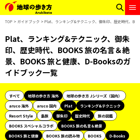
TOP
ガイドブック
Plat、ランキング&テクニック、御朱印、歴史時代、BOOK
Plat、ランキング&テクニック、御朱
印、歴史時代、BOOKS 旅の名言＆絶
景、BOOKS 旅と健康、D-Booksのガ
イドブック一覧
すべて
地球の歩き方 海外
地球の歩き方 Jシリーズ（国内）
aruco 海外
aruco 国内
Plat
ランキング&テクニック
Resort Style
島旅
御朱印
歴史時代
旅の図鑑
BOOKS スペシャルコラボ
BOOKS 旅の名言＆絶景
BOOKS 旅と健康
BOOKS 旅の読み物
BOOKS
D-Books