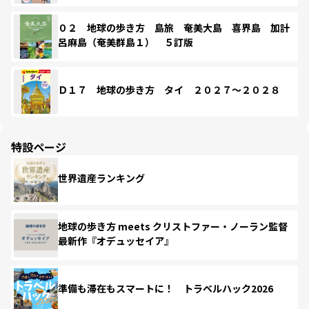
０２ 地球の歩き方 島旅 奄美大島 喜界島 加計
呂麻島（奄美群島１） ５訂版
Ｄ１７ 地球の歩き方 タイ ２０２７～２０２８
特設ページ
世界遺産ランキング
地球の歩き方 meets クリストファー・ノーラン監督
最新作『オデュッセイア』
準備も滞在もスマートに！ トラベルハック2026