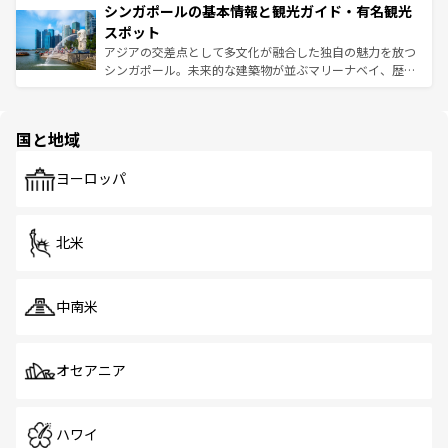
参照してほしい。
シンガポールの基本情報と観光ガイド・有名観光
激する。気候は一年中温暖で、どの季節にも異なる楽しみ
み、どこを訪れても感動するはず。観光スポットが密集し
が待っている。親しみやすいタイの人々、仏教を中心とし
ており、効率よく見どころを回れるのも魅力。息をのむよ
スポット
た文化、そして多様な観光資源が、訪れる旅人を魅了し続
うな絶景から文化的な体験まで、香港を存分に楽しみ尽く
アジアの交差点として多文化が融合した独自の魅力を放つ
ける。 なお、新着のタイ情報は
コンテンツ一覧
を参照して
そう。 なお、新着の香港情報は
コンテンツ一覧
を参照して
シンガポール。未来的な建築物が並ぶマリーナベイ、歴史
ほしい。
ほしい。
と伝統を感じられるエスニックタウン、多数の緑豊かな公
園や自然保護区など、自然が調和した近代的な景観と文化
の多様性あふれるカラフルな町は、どこを歩いても新しい
国と地域
発見がある。さらに、治安のよさや充実した公共交通機関
も、旅行者にとっては魅力的なポイント。グルメも豊富
で、ホーカーズは地元の風情を楽しめる外せないスポット
ヨーロッパ
だ。訪れる人を飽きさせないシンガポールで、多様な魅力
を体感しよう。 なお、新着のシンガポール情報は
コンテン
ツ一覧
を参照してほしい。
北米
中南米
オセアニア
ハワイ