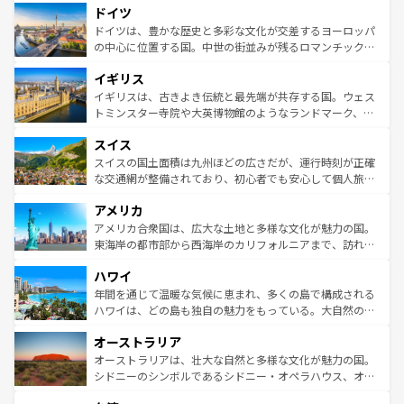
せる。地方によって風土や気候が異なるスペインはその個
ドイツ
で、幅広い魅力が詰まっている。華麗な宮殿、歴史的な大
性で訪れる人を魅了する。 なお、新着のスペイン情報は
コ
聖堂、美しいビーチ、そして豊かな自然が、訪れる者を心
ドイツは、豊かな歴史と多彩な文化が交差するヨーロッパ
ンテンツ一覧
を参照してほしい。
から魅了する。また、フランスは美食の国としても知ら
の中心に位置する国。中世の街並みが残るロマンチック街
れ、フランス料理はユネスコ無形文化遺産にも登録されて
道から、未来を先取りするようなモダンな都市まで多様な
イギリス
いる。シャンパンの発祥地であるランス、プロヴァンスの
顔を持つこの国は、どこを歩いても飽きることがない。ベ
香り高いラベンダー畑など、多彩な楽しみ方が可能だ。さ
ルリンの文化的活気、バイエルン州のアルプスの絶景、そ
イギリスは、古きよき伝統と最先端が共存する国。ウェス
らに、パリ以外の地域にも魅力が溢れており、どの街角に
してライン川沿いのワイン畑といった風景は必見。ビール
トミンスター寺院や大英博物館のようなランドマーク、歴
も豊かな歴史と文化が息づいている。パリ以外の個性あふ
とソーセージを味わいながら地元の人と過ごす楽しい時間
史ある大学都市、美しい丘陵地帯や牧歌的な風景など、エ
れる地方に足を運ぶとそれぞれで全く異なる文化を体験で
スイス
は、お酒好きな人にはぜひ体験してほしい。 なお、新着の
リアごとに異なる魅力がある。また、優雅なアフタヌーン
きるだろう。 なお、新着のフランス情報は
コンテンツ一覧
ドイツ情報は
コンテンツ一覧
を参照してほしい。
ティー、ビール好きにはたまらない英国パブ、サッカー観
スイスの国土面積は九州ほどの広さだが、運行時刻が正確
を参照してほしい。
戦など、本場だからこそできる体験も豊富。イギリスを旅
な交通網が整備されており、初心者でも安心して個人旅行
して楽しみつくそう。 なお、新着のイギリス情報は
コンテ
を楽しめる。日本同様に時刻表どおりの旅が可能だ。中世
アメリカ
ンツ一覧
を参照してほしい。
の建物がそのまま残る町や、スイスならではのユニークな
博物館もあり、アルプス観光だけでなく町歩きも満喫する
アメリカ合衆国は、広大な土地と多様な文化が魅力の国。
ことができる。国民の所得が高いため物価も高いが、旅行
東海岸の都市部から西海岸のカリフォルニアまで、訪れる
者向けの交通パス提供のサービスもあり、うまく活用すれ
場所ごとに異なる風景と体験が待っている。ニューヨーク
ハワイ
ば市内交通費無料で観光を楽しむこともできる。 なお、新
のような巨大都市は、観光、ショッピング、エンターテイ
着のスイス情報は
コンテンツ一覧
を参照してほしい。
ンメントが詰まった刺激的なスポットだ。一方、アメリカ
年間を通じて温暖な気候に恵まれ、多くの島で構成される
西部には大自然が広がり、グランドキャニオンやイエロー
ハワイは、どの島も独自の魅力をもっている。大自然の神
ストーン国立公園といった絶景が堪能できる。さらに、南
秘を感じたいなら、火山が生み出した壮大な景観を誇るハ
オーストラリア
部のニューオーリンズでは、音楽と美食が融合した独特の
ワイ島は見逃せない。また、定番の観光地といえばオアフ
文化が魅力。旅行者はアメリカの各地域で異なる魅力を楽
島だが、静かな自然を求めるならマウイ島やカウアイ島が
オーストラリアは、壮大な自然と多様な文化が魅力の国。
しみながら、その多様性と豊かな歴史を感じることができ
おすすめ。エメラルドグリーンに輝く海をはじめ、豊かな
シドニーのシンボルであるシドニー・オペラハウス、オー
るだろう。車でのロードトリップや列車の旅も、アメリカ
文化や歴史が息づいている。「アロハスピリット」と呼ば
ストラリア東海岸北部に広がる大サンゴ礁地帯グレートバ