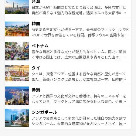
ならではの贅沢な旅のスタイルだ。 なお、新着のアメリカ
台湾
れるおもてなしの心で訪れる人々を迎えてくれるハワイの
リアリーフや大陸中央部にそびえるウルル（エアーズロッ
情報は
コンテンツ一覧
を参照してほしい。
人々、おいしいローカルフードやハワイアンミュージッ
ク）、タスマニアの美しい原生林やケアンズの熱帯雨林な
日本から約４時間ほどでたどり着く台湾は、多彩な文化と
ク、伝統的なフラダンスなど、すべてがハワイの魅力を彩
ど、見どころがたくさん。また、カフェやワイン、オージ
自然が織りなす魅力的な観光地。活気あふれる大都市の台
っている。訪れるたびに新しい発見と感動が待っているハ
ービーフなどの食文化も豊かで、美味しいものであふれて
北やノスタルジックな町並みが人気な九份（ジォウフェ
ワイを、存分に味わってほしい。 なお、新着のハワイ情報
韓国
いる。アクティビティも充実しており、サーフィンやダイ
ン）、静ひつな山岳地帯である台湾東部など、都市の喧騒
は
コンテンツ一覧
を参照してほしい。
ビング、ハイキングなど、アウトドア好きにはたまらな
と山間の静けさが共存しており、訪れる人に新しい発見と
歴史ある王朝文化が残る一方で、最先端のファッションやK
い。オーストラリアの多彩な魅力を存分に味わいつくそ
驚きをもたらしてくれる。また、奥深い台湾の食文化も魅
-POPで世界を席巻している韓国。首都ソウルの宮殿や伝統
う。 なお、新着のオーストラリア情報は
コンテンツ一覧
を
力で、夜市などの屋台グルメから高級料理、ヘルシーで美
家屋が並ぶエリアでは韓国の歴史と文化に浸ることがで
参照してほしい。
ベトナム
容にもいいと評判のスイーツなど、バラエティ豊かな料理
き、地方に足を延ばせば四季折々の自然美を楽しむことが
が味わえる。 なお、新着の台湾情報は
コンテンツ一覧
を参
できる。そして、キムチや焼肉、絶品のストリートフード
豊かな自然と多様な文化が魅力的なベトナム。南北に細長
照してほしい。
まで、さまざまな韓国料理が待っている。夜には、韓国な
く伸びる国土には、広大な田園風景や青々とした山々、世
らではのナイトライフも堪能できる。あたたかいホスピタ
界遺産に登録された壮大な自然景観が点在し、都市部では
タイ
リティに包まれながら、韓国の多彩な魅力を心ゆくまで味
急速な発展と共に伝統が息づく。ハノイの古い町並みやホ
わってみてほしい。 なお、新着の韓国情報は
コンテンツ一
ーチミン市のフランス統治時代の建物も、独特の雰囲気を
タイは、東南アジアに位置する豊かな自然と歴史が息づく
覧
を参照してほしい。
醸し出している。また、バラエティの豊かさとおいしさで
国だ。首都バンコクは高層ビルが立ち並ぶ一方、伝統的な
世界中の食通を魅了してやまないベトナム料理も魅力のひ
寺院や市場がいたるところに点在し、古きよき文化と現代
香港
とつ。フォーやバインミー、ベトナムコーヒーなどは、ぜ
の活気が交差している。北部ではチェンマイなどの山岳地
ひ現地で味わいたい。どの地域を訪れてもあたたかい人々
帯で自然と触れ合い、南部ではプーケットやクラビの美し
アジアと西洋の文化が交わる香港は、特有のエネルギーを
が旅行者を迎えてくれるので、きっと忘れられない旅にな
いビーチでリゾート気分を楽しむことができる。タイ料理
もっている。ヴィクトリア湾に広がる壮大な景色、近未来
るはずだ。 なお、新着のベトナム情報は
コンテンツ一覧
を
は世界的に有名で、屋台から高級レストランまで味覚を刺
的なアートスポット、そして歴史と現代が融合した町並
参照してほしい。
シンガポール
激する。気候は一年中温暖で、どの季節にも異なる楽しみ
み、どこを訪れても感動するはず。観光スポットが密集し
が待っている。親しみやすいタイの人々、仏教を中心とし
ており、効率よく見どころを回れるのも魅力。息をのむよ
アジアの交差点として多文化が融合した独自の魅力を放つ
た文化、そして多様な観光資源が、訪れる旅人を魅了し続
うな絶景から文化的な体験まで、香港を存分に楽しみ尽く
シンガポール。未来的な建築物が並ぶマリーナベイ、歴史
ける。 なお、新着のタイ情報は
コンテンツ一覧
を参照して
そう。 なお、新着の香港情報は
コンテンツ一覧
を参照して
と伝統を感じられるエスニックタウン、多数の緑豊かな公
ほしい。
ほしい。
園や自然保護区など、自然が調和した近代的な景観と文化