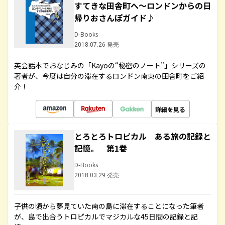
すてきな田舎町へ～ロンドンからの日
帰りおさんぽガイド♪
D-Books
2018.07.26 発売
英会話本でおなじみの「Kayoの“秘密のノート”」シリーズの
著者が、今度は自分の滞在するロンドン南東の田舎町をご紹
介！
詳細を見る
とろとろトロピカル ある旅の記録と
記憶。 第1巻
D-Books
2018.03.29 発売
子供の頃から夢見ていた南の島に滞在することになった筆者
が、島で出合うトロピカルでマジカルな45日間の記録と記