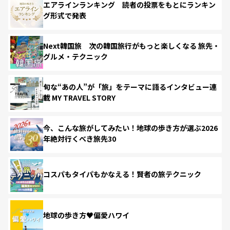
エアラインランキング 読者の投票をもとにランキン
グ形式で発表
Next韓国旅 次の韓国旅行がもっと楽しくなる 旅先・
グルメ・テクニック
旬な“あの人”が「旅」をテーマに語るインタビュー連
載 MY TRAVEL STORY
今、こんな旅がしてみたい！地球の歩き方が選ぶ2026
年絶対行くべき旅先30
コスパもタイパもかなえる！賢者の旅テクニック
地球の歩き方♥偏愛ハワイ