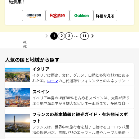
絶景集！
詳細を見る
…
1
2
3
11
AD
AD
人気の国と地域から探す
イタリア
イタリアは歴史、文化、グルメ、自然と多彩な魅力にあふ
れた国。
ローマ
の古代遺跡やフィレンツェのルネッサンス
美術、ヴェネツィアの運河など、歴史あるスポットはもち
スペイン
ろん、トスカーナの美しい田園風景やアマルフィ海岸の絶
景など、自然景観も見逃せない。観光の合間には、本場の
イベリア半島のほぼ80％を占めるスペインは、太陽が降り
ピザやパスタなど、絶品のイタリア料理を堪能することも
注ぐ地中海沿岸から雄大なピレネー山脈まで、多彩な自然
できる。朝目覚めてから夜眠るまで、すべての瞬間を楽し
と文化が詰まったヨーロッパ屈指の旅行先だ。多様な地域
フランスの基本情報と観光ガイド・有名観光スポ
ませてくれるイタリアで、忘れられない旅をしてみよう！
文化が根付くこの国では、情熱的なフラメンコ、熱気あふ
なお、新着のイタリア情報は
コンテンツ一覧
を参照してほ
れる闘牛、そして美味しいタパスが生活の一部となってい
ット
しい。
る。首都マドリードの洗練された雰囲気や、バルセロナの
フランスは、世界中の旅行者を魅了し続けるヨーロッパ屈
アートに溢れた街角から、地方では古代ローマ遺跡や中世
指の観光地だ。首都パリのエッフェル塔やルーブル美術館
の城塞都市、穏やかなビーチリゾートまで多彩な表情を見
といった象徴的なスポットから、田舎町の古風な美しさま