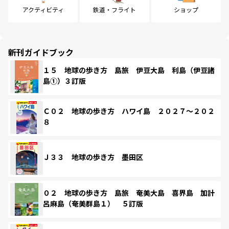
アクティビティ
鉄道・フライト
ショップ
新刊ガイドブック
１５ 地球の歩き方 島旅 伊豆大島 利島（伊豆諸
島①）３訂版
Ｃ０２ 地球の歩き方 ハワイ島 ２０２７～２０２
８
Ｊ３３ 地球の歩き方 墨田区
０２ 地球の歩き方 島旅 奄美大島 喜界島 加計
呂麻島（奄美群島１） ５訂版