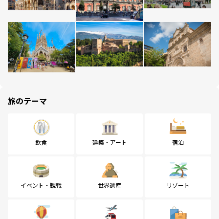
旅のテーマ
飲食
建築・アート
宿泊
イベント・観戦
世界遺産
リゾート