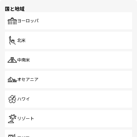
の多様性あふれるカラフルな町は、どこを歩いても新しい
国と地域
発見がある。さらに、治安のよさや充実した公共交通機関
も、旅行者にとっては魅力的なポイント。グルメも豊富
で、ホーカーズは地元の風情を楽しめる外せないスポット
ヨーロッパ
だ。訪れる人を飽きさせないシンガポールで、多様な魅力
を体感しよう。 なお、新着のシンガポール情報は
コンテン
ツ一覧
を参照してほしい。
北米
中南米
オセアニア
ハワイ
リゾート