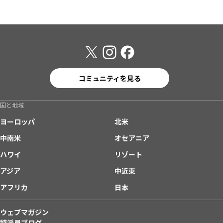
コミュニティを見る
国と地域
ヨーロッパ
北米
中南米
オセアニア
ハワイ
リゾート
アジア
中近東
アフリカ
日本
ウェブマガジン
特派員ブログ