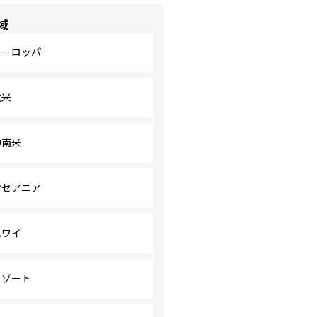
域
ヨーロッパ
北米
中南米
オセアニア
ハワイ
リゾート