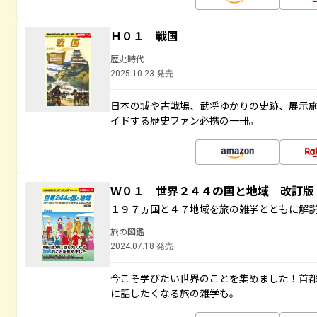
Ｈ０１ 戦国
歴史時代
2025.10.23 発売
日本の城や古戦場、武将ゆかりの史跡、展示
イドする歴史ファン必携の一冊。
Ｗ０１ 世界２４４の国と地域 改訂版
１９７ヵ国と４７地域を旅の雑学とともに解
旅の図鑑
2024.07.18 発売
今こそ学びたい世界のことを集めました！首
に話したくなる旅の雑学も。