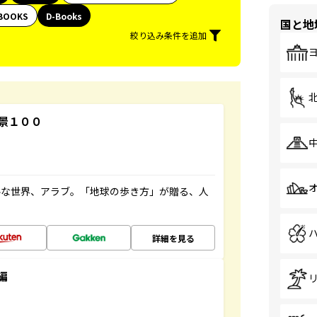
BOOKS
D-Books
国と地
絞り込み条件を追加
景１００
ルな世界、アラブ。「地球の歩き方」が贈る、人
詳細を見る
編