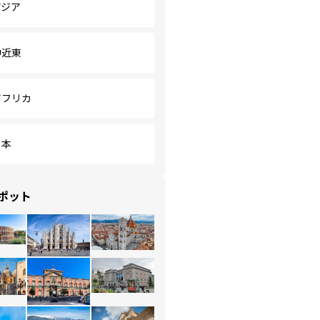
アジア
中近東
アフリカ
日本
ポット