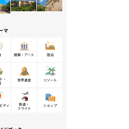
ーマ
食
建築・アート
宿泊
ト・
世界遺産
リゾート
戦
鉄道・
ビティ
ショップ
フライト