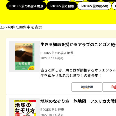
BOOKS 旅の名言＆絶景
BOOKS 旅と健康
BOOKS 旅の読み物
21〜40件/188件中 を表示
生きる知恵を授かるアラブのことばと絶
BOOKS 旅の名言＆絶景
2022.07.14 発売
古きと新しき、東と西が調和するオリエンタ
生を輝かせる名言と癒やしの絶景集！
地球のなぞり方 旅地図 アメリカ大陸
BOOKS 旅と健康
2022.10.14 発売