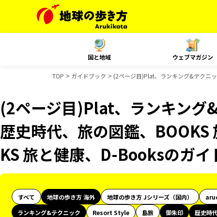
国と地域
ウェブマガジン
TOP
ガイドブック
(2ページ目)Plat、ランキング&テクニ
(2ページ目)Plat、ランキン
歴史時代、旅の図鑑、BOOKS
KS 旅と健康、D-Booksのガ
すべて
地球の歩き方 海外
地球の歩き方 Jシリーズ（国内）
aru
ランキング&テクニック
Resort Style
島旅
御朱印
歴史時