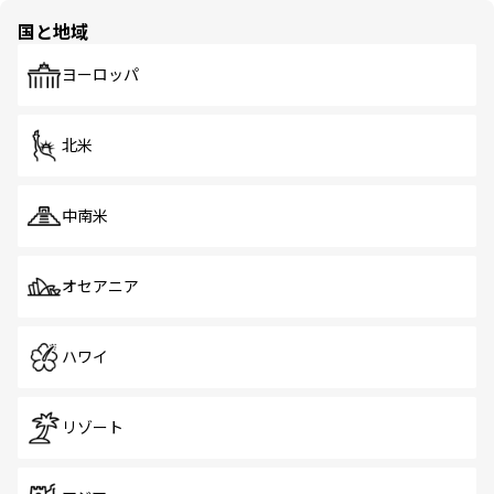
の多様性あふれるカラフルな町は、どこを歩いても新しい
国と地域
発見がある。さらに、治安のよさや充実した公共交通機関
も、旅行者にとっては魅力的なポイント。グルメも豊富
で、ホーカーズは地元の風情を楽しめる外せないスポット
ヨーロッパ
だ。訪れる人を飽きさせないシンガポールで、多様な魅力
を体感しよう。 なお、新着のシンガポール情報は
コンテン
ツ一覧
を参照してほしい。
北米
中南米
オセアニア
ハワイ
リゾート