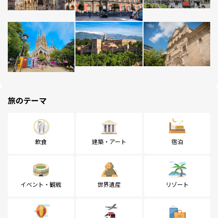
旅のテーマ
飲食
建築・アート
宿泊
イベント・観戦
世界遺産
リゾート