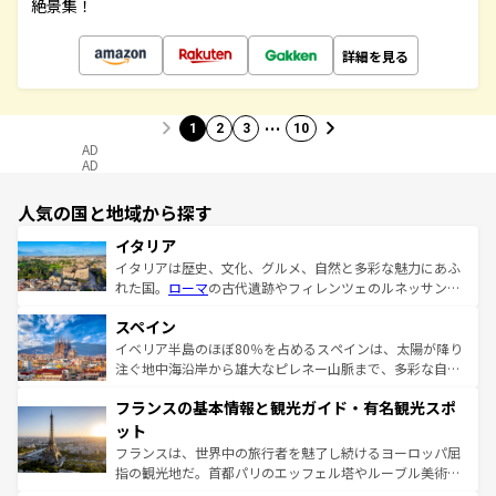
絶景集！
詳細を見る
…
1
2
3
10
AD
AD
人気の国と地域から探す
イタリア
イタリアは歴史、文化、グルメ、自然と多彩な魅力にあふ
れた国。
ローマ
の古代遺跡やフィレンツェのルネッサンス
美術、ヴェネツィアの運河など、歴史あるスポットはもち
スペイン
ろん、トスカーナの美しい田園風景やアマルフィ海岸の絶
景など、自然景観も見逃せない。観光の合間には、本場の
イベリア半島のほぼ80％を占めるスペインは、太陽が降り
ピザやパスタなど、絶品のイタリア料理を堪能することも
注ぐ地中海沿岸から雄大なピレネー山脈まで、多彩な自然
できる。朝目覚めてから夜眠るまで、すべての瞬間を楽し
と文化が詰まったヨーロッパ屈指の旅行先だ。多様な地域
フランスの基本情報と観光ガイド・有名観光スポ
ませてくれるイタリアで、忘れられない旅をしてみよう！
文化が根付くこの国では、情熱的なフラメンコ、熱気あふ
なお、新着のイタリア情報は
コンテンツ一覧
を参照してほ
れる闘牛、そして美味しいタパスが生活の一部となってい
ット
しい。
る。首都マドリードの洗練された雰囲気や、バルセロナの
フランスは、世界中の旅行者を魅了し続けるヨーロッパ屈
アートに溢れた街角から、地方では古代ローマ遺跡や中世
指の観光地だ。首都パリのエッフェル塔やルーブル美術館
の城塞都市、穏やかなビーチリゾートまで多彩な表情を見
といった象徴的なスポットから、田舎町の古風な美しさま