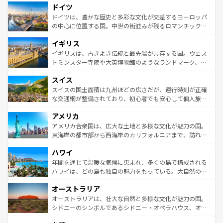
せる。地方によって風土や気候が異なるスペインはその個
ドイツ
で、幅広い魅力が詰まっている。華麗な宮殿、歴史的な大
性で訪れる人を魅了する。 なお、新着のスペイン情報は
コ
聖堂、美しいビーチ、そして豊かな自然が、訪れる者を心
ドイツは、豊かな歴史と多彩な文化が交差するヨーロッパ
ンテンツ一覧
を参照してほしい。
から魅了する。また、フランスは美食の国としても知ら
の中心に位置する国。中世の街並みが残るロマンチック街
れ、フランス料理はユネスコ無形文化遺産にも登録されて
道から、未来を先取りするようなモダンな都市まで多様な
イギリス
いる。シャンパンの発祥地であるランス、プロヴァンスの
顔を持つこの国は、どこを歩いても飽きることがない。ベ
香り高いラベンダー畑など、多彩な楽しみ方が可能だ。さ
ルリンの文化的活気、バイエルン州のアルプスの絶景、そ
イギリスは、古きよき伝統と最先端が共存する国。ウェス
らに、パリ以外の地域にも魅力が溢れており、どの街角に
してライン川沿いのワイン畑といった風景は必見。ビール
トミンスター寺院や大英博物館のようなランドマーク、歴
も豊かな歴史と文化が息づいている。パリ以外の個性あふ
とソーセージを味わいながら地元の人と過ごす楽しい時間
史ある大学都市、美しい丘陵地帯や牧歌的な風景など、エ
れる地方に足を運ぶとそれぞれで全く異なる文化を体験で
スイス
は、お酒好きな人にはぜひ体験してほしい。 なお、新着の
リアごとに異なる魅力がある。また、優雅なアフタヌーン
きるだろう。 なお、新着のフランス情報は
コンテンツ一覧
ドイツ情報は
コンテンツ一覧
を参照してほしい。
ティー、ビール好きにはたまらない英国パブ、サッカー観
スイスの国土面積は九州ほどの広さだが、運行時刻が正確
を参照してほしい。
戦など、本場だからこそできる体験も豊富。イギリスを旅
な交通網が整備されており、初心者でも安心して個人旅行
して楽しみつくそう。 なお、新着のイギリス情報は
コンテ
を楽しめる。日本同様に時刻表どおりの旅が可能だ。中世
アメリカ
ンツ一覧
を参照してほしい。
の建物がそのまま残る町や、スイスならではのユニークな
博物館もあり、アルプス観光だけでなく町歩きも満喫する
アメリカ合衆国は、広大な土地と多様な文化が魅力の国。
ことができる。国民の所得が高いため物価も高いが、旅行
東海岸の都市部から西海岸のカリフォルニアまで、訪れる
者向けの交通パス提供のサービスもあり、うまく活用すれ
場所ごとに異なる風景と体験が待っている。ニューヨーク
ハワイ
ば市内交通費無料で観光を楽しむこともできる。 なお、新
のような巨大都市は、観光、ショッピング、エンターテイ
着のスイス情報は
コンテンツ一覧
を参照してほしい。
ンメントが詰まった刺激的なスポットだ。一方、アメリカ
年間を通じて温暖な気候に恵まれ、多くの島で構成される
西部には大自然が広がり、グランドキャニオンやイエロー
ハワイは、どの島も独自の魅力をもっている。大自然の神
ストーン国立公園といった絶景が堪能できる。さらに、南
秘を感じたいなら、火山が生み出した壮大な景観を誇るハ
オーストラリア
部のニューオーリンズでは、音楽と美食が融合した独特の
ワイ島は見逃せない。また、定番の観光地といえばオアフ
文化が魅力。旅行者はアメリカの各地域で異なる魅力を楽
島だが、静かな自然を求めるならマウイ島やカウアイ島が
オーストラリアは、壮大な自然と多様な文化が魅力の国。
しみながら、その多様性と豊かな歴史を感じることができ
おすすめ。エメラルドグリーンに輝く海をはじめ、豊かな
シドニーのシンボルであるシドニー・オペラハウス、オー
るだろう。車でのロードトリップや列車の旅も、アメリカ
文化や歴史が息づいている。「アロハスピリット」と呼ば
ストラリア東海岸北部に広がる大サンゴ礁地帯グレートバ