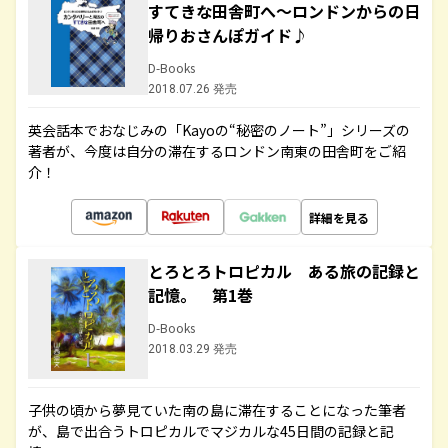
すてきな田舎町へ～ロンドンからの日
帰りおさんぽガイド♪
D-Books
2018.07.26 発売
英会話本でおなじみの「Kayoの“秘密のノート”」シリーズの
著者が、今度は自分の滞在するロンドン南東の田舎町をご紹
介！
詳細を見る
とろとろトロピカル ある旅の記録と
記憶。 第1巻
D-Books
2018.03.29 発売
子供の頃から夢見ていた南の島に滞在することになった筆者
が、島で出合うトロピカルでマジカルな45日間の記録と記