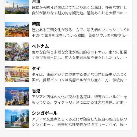
ならではの贅沢な旅のスタイルだ。 なお、新着のアメリカ
台湾
れるおもてなしの心で訪れる人々を迎えてくれるハワイの
リアリーフや大陸中央部にそびえるウルル（エアーズロッ
情報は
コンテンツ一覧
を参照してほしい。
人々、おいしいローカルフードやハワイアンミュージッ
ク）、タスマニアの美しい原生林やケアンズの熱帯雨林な
日本から約４時間ほどでたどり着く台湾は、多彩な文化と
ク、伝統的なフラダンスなど、すべてがハワイの魅力を彩
ど、見どころがたくさん。また、カフェやワイン、オージ
自然が織りなす魅力的な観光地。活気あふれる大都市の台
っている。訪れるたびに新しい発見と感動が待っているハ
ービーフなどの食文化も豊かで、美味しいものであふれて
北やノスタルジックな町並みが人気な九份（ジォウフェ
ワイを、存分に味わってほしい。 なお、新着のハワイ情報
韓国
いる。アクティビティも充実しており、サーフィンやダイ
ン）、静ひつな山岳地帯である台湾東部など、都市の喧騒
は
コンテンツ一覧
を参照してほしい。
ビング、ハイキングなど、アウトドア好きにはたまらな
と山間の静けさが共存しており、訪れる人に新しい発見と
歴史ある王朝文化が残る一方で、最先端のファッションやK
い。オーストラリアの多彩な魅力を存分に味わいつくそ
驚きをもたらしてくれる。また、奥深い台湾の食文化も魅
-POPで世界を席巻している韓国。首都ソウルの宮殿や伝統
う。 なお、新着のオーストラリア情報は
コンテンツ一覧
を
力で、夜市などの屋台グルメから高級料理、ヘルシーで美
家屋が並ぶエリアでは韓国の歴史と文化に浸ることがで
参照してほしい。
ベトナム
容にもいいと評判のスイーツなど、バラエティ豊かな料理
き、地方に足を延ばせば四季折々の自然美を楽しむことが
が味わえる。 なお、新着の台湾情報は
コンテンツ一覧
を参
できる。そして、キムチや焼肉、絶品のストリートフード
豊かな自然と多様な文化が魅力的なベトナム。南北に細長
照してほしい。
まで、さまざまな韓国料理が待っている。夜には、韓国な
く伸びる国土には、広大な田園風景や青々とした山々、世
らではのナイトライフも堪能できる。あたたかいホスピタ
界遺産に登録された壮大な自然景観が点在し、都市部では
タイ
リティに包まれながら、韓国の多彩な魅力を心ゆくまで味
急速な発展と共に伝統が息づく。ハノイの古い町並みやホ
わってみてほしい。 なお、新着の韓国情報は
コンテンツ一
ーチミン市のフランス統治時代の建物も、独特の雰囲気を
タイは、東南アジアに位置する豊かな自然と歴史が息づく
覧
を参照してほしい。
醸し出している。また、バラエティの豊かさとおいしさで
国だ。首都バンコクは高層ビルが立ち並ぶ一方、伝統的な
世界中の食通を魅了してやまないベトナム料理も魅力のひ
寺院や市場がいたるところに点在し、古きよき文化と現代
香港
とつ。フォーやバインミー、ベトナムコーヒーなどは、ぜ
の活気が交差している。北部ではチェンマイなどの山岳地
ひ現地で味わいたい。どの地域を訪れてもあたたかい人々
帯で自然と触れ合い、南部ではプーケットやクラビの美し
アジアと西洋の文化が交わる香港は、特有のエネルギーを
が旅行者を迎えてくれるので、きっと忘れられない旅にな
いビーチでリゾート気分を楽しむことができる。タイ料理
もっている。ヴィクトリア湾に広がる壮大な景色、近未来
るはずだ。 なお、新着のベトナム情報は
コンテンツ一覧
を
は世界的に有名で、屋台から高級レストランまで味覚を刺
的なアートスポット、そして歴史と現代が融合した町並
参照してほしい。
シンガポール
激する。気候は一年中温暖で、どの季節にも異なる楽しみ
み、どこを訪れても感動するはず。観光スポットが密集し
が待っている。親しみやすいタイの人々、仏教を中心とし
ており、効率よく見どころを回れるのも魅力。息をのむよ
アジアの交差点として多文化が融合した独自の魅力を放つ
た文化、そして多様な観光資源が、訪れる旅人を魅了し続
うな絶景から文化的な体験まで、香港を存分に楽しみ尽く
シンガポール。未来的な建築物が並ぶマリーナベイ、歴史
ける。 なお、新着のタイ情報は
コンテンツ一覧
を参照して
そう。 なお、新着の香港情報は
コンテンツ一覧
を参照して
と伝統を感じられるエスニックタウン、多数の緑豊かな公
ほしい。
ほしい。
園や自然保護区など、自然が調和した近代的な景観と文化