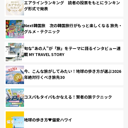
エアラインランキング 読者の投票をもとにランキン
グ形式で発表
Next韓国旅 次の韓国旅行がもっと楽しくなる 旅先・
グルメ・テクニック
旬な“あの人”が「旅」をテーマに語るインタビュー連
載 MY TRAVEL STORY
今、こんな旅がしてみたい！地球の歩き方が選ぶ2026
年絶対行くべき旅先30
コスパもタイパもかなえる！賢者の旅テクニック
地球の歩き方♥偏愛ハワイ