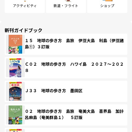
アクティビティ
鉄道・フライト
ショップ
新刊ガイドブック
１５ 地球の歩き方 島旅 伊豆大島 利島（伊豆諸
島①）３訂版
Ｃ０２ 地球の歩き方 ハワイ島 ２０２７～２０２
８
Ｊ３３ 地球の歩き方 墨田区
０２ 地球の歩き方 島旅 奄美大島 喜界島 加計
呂麻島（奄美群島１） ５訂版