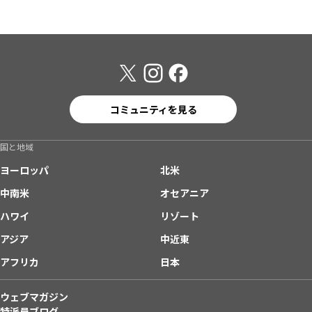
コミュニティを見る
国と地域
ヨーロッパ
北米
中南米
オセアニア
ハワイ
リゾート
アジア
中近東
アフリカ
日本
ウェブマガジン
特派員ブログ