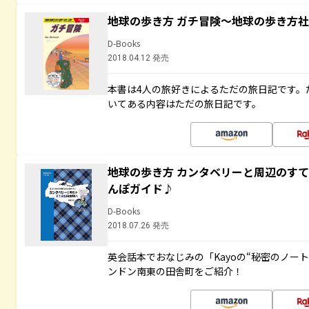
地球の歩き方 ガチ冒険～地球の歩き方
D-Books
2018.04.12 発売
本書は4人の旅好きによるただの旅日記です。
いてある内容はただの旅日記です。
地球の歩き方 カンタベリーと周辺のす
んぽガイド♪
D-Books
2018.07.26 発売
英会話本でおなじみの「Kayoの“秘密のノー
ンドン南東の田舎町をご紹介！