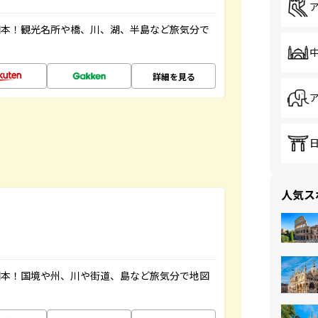
図本！観光名所や橋、川、湖、半島など旅気分で
詳細を見る
人気ス
図本！国境や州、川や街道、島など旅気分で地図