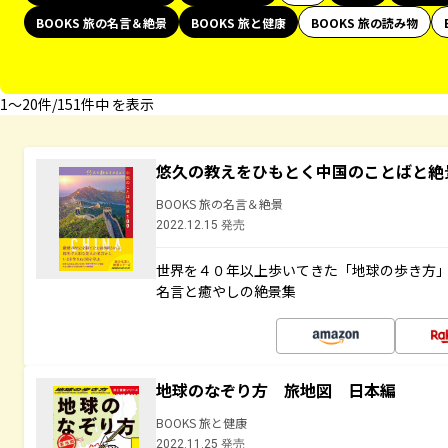
BOOKS 旅の名言＆絶景
BOOKS 旅と健康
BOOKS 旅の読み物
1〜20件/151件中 を表示
悠久の教えをひもとく中国のことばと絶
BOOKS 旅の名言＆絶景
2022.12.15 発売
世界を４０年以上歩いてきた「地球の歩き方
名言と癒やしの絶景集
地球のなぞり方 旅地図 日本編
BOOKS 旅と健康
2022.11.25 発売