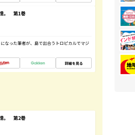
憶。 第1巻
とになった筆者が、島で出合うトロピカルでマジ
詳細を見る
憶。 第2巻