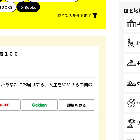
BOOKS
D-Books
国と地
絞り込み条件を追加
景１００
」があなたにお届けする、人生を輝かせる中国の
詳細を見る