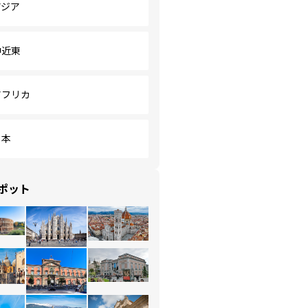
アジア
中近東
アフリカ
日本
ポット