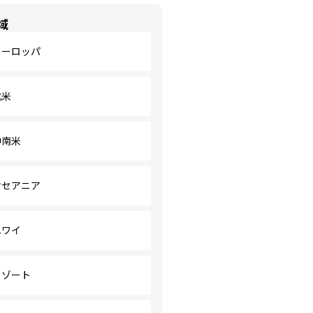
域
ヨーロッパ
北米
中南米
オセアニア
ハワイ
リゾート