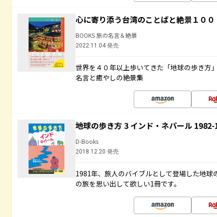
心に寄り添う台湾のことばと絶景１００
BOOKS 旅の名言＆絶景
2022.11.04 発売
世界を４０年以上歩いてきた「地球の歩き方
名言と癒やしの絶景集
地球の歩き方 3 インド・ネパール 1982
D-Books
2018.12.20 発売
1981年、旅人のバイブルとして登場した地
の旅を思い出して欲しい1冊です。