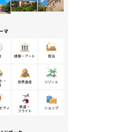
ーマ
食
建築・アート
宿泊
ト・
世界遺産
リゾート
戦
鉄道・
ビティ
ショップ
フライト