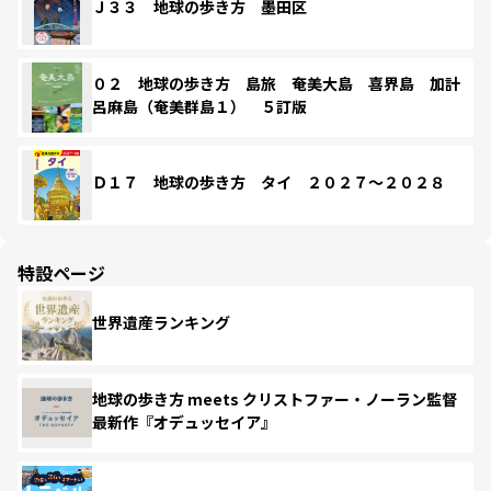
Ｊ３３ 地球の歩き方 墨田区
０２ 地球の歩き方 島旅 奄美大島 喜界島 加計
呂麻島（奄美群島１） ５訂版
Ｄ１７ 地球の歩き方 タイ ２０２７～２０２８
特設ページ
世界遺産ランキング
地球の歩き方 meets クリストファー・ノーラン監督
最新作『オデュッセイア』