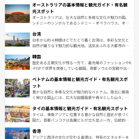
文化が魅力。旅行者はアメリカの各地域で異なる魅力を楽
オーストラリアの基本情報と観光ガイド・有名観
ワイ島は見逃せない。また、定番の観光地といえばオアフ
しみながら、その多様性と豊かな歴史を感じることができ
島だが、静かな自然を求めるならマウイ島やカウアイ島が
光スポット
るだろう。車でのロードトリップや列車の旅も、アメリカ
おすすめ。エメラルドグリーンに輝く海をはじめ、豊かな
オーストラリアは、壮大な自然と多様な文化が魅力の国。
ならではの贅沢な旅のスタイルだ。 なお、新着のアメリカ
文化や歴史が息づいている。「アロハスピリット」と呼ば
シドニーのシンボルであるシドニー・オペラハウス、オー
情報は
コンテンツ一覧
を参照してほしい。
れるおもてなしの心で訪れる人々を迎えてくれるハワイの
ストラリア東海岸北部に広がる大サンゴ礁地帯グレートバ
人々、おいしいローカルフードやハワイアンミュージッ
台湾
リアリーフや大陸中央部にそびえるウルル（エアーズロッ
ク、伝統的なフラダンスなど、すべてがハワイの魅力を彩
ク）、タスマニアの美しい原生林やケアンズの熱帯雨林な
日本から約４時間ほどでたどり着く台湾は、多彩な文化と
っている。訪れるたびに新しい発見と感動が待っているハ
ど、見どころがたくさん。また、カフェやワイン、オージ
自然が織りなす魅力的な観光地。活気あふれる大都市の台
ワイを、存分に味わってほしい。 なお、新着のハワイ情報
ービーフなどの食文化も豊かで、美味しいものであふれて
北やノスタルジックな町並みが人気な九份（ジォウフェ
は
コンテンツ一覧
を参照してほしい。
韓国
いる。アクティビティも充実しており、サーフィンやダイ
ン）、静ひつな山岳地帯である台湾東部など、都市の喧騒
ビング、ハイキングなど、アウトドア好きにはたまらな
と山間の静けさが共存しており、訪れる人に新しい発見と
歴史ある王朝文化が残る一方で、最先端のファッションやK
い。オーストラリアの多彩な魅力を存分に味わいつくそ
驚きをもたらしてくれる。また、奥深い台湾の食文化も魅
-POPで世界を席巻している韓国。首都ソウルの宮殿や伝統
う。 なお、新着のオーストラリア情報は
コンテンツ一覧
を
力で、夜市などの屋台グルメから高級料理、ヘルシーで美
家屋が並ぶエリアでは韓国の歴史と文化に浸ることがで
参照してほしい。
ベトナムの基本情報と観光ガイド・有名観光スポ
容にもいいと評判のスイーツなど、バラエティ豊かな料理
き、地方に足を延ばせば四季折々の自然美を楽しむことが
が味わえる。 なお、新着の台湾情報は
コンテンツ一覧
を参
できる。そして、キムチや焼肉、絶品のストリートフード
ット
照してほしい。
まで、さまざまな韓国料理が待っている。夜には、韓国な
豊かな自然と多様な文化が魅力的なベトナム。南北に細長
らではのナイトライフも堪能できる。あたたかいホスピタ
く伸びる国土には、広大な田園風景や青々とした山々、世
リティに包まれながら、韓国の多彩な魅力を心ゆくまで味
界遺産に登録された壮大な自然景観が点在し、都市部では
わってみてほしい。 なお、新着の韓国情報は
コンテンツ一
タイの基本情報と観光ガイド・有名観光スポット
急速な発展と共に伝統が息づく。ハノイの古い町並みやホ
覧
を参照してほしい。
ーチミン市のフランス統治時代の建物も、独特の雰囲気を
タイは、東南アジアに位置する豊かな自然と歴史が息づく
醸し出している。また、バラエティの豊かさとおいしさで
国だ。首都バンコクは高層ビルが立ち並ぶ一方、伝統的な
世界中の食通を魅了してやまないベトナム料理も魅力のひ
寺院や市場がいたるところに点在し、古きよき文化と現代
香港
とつ。フォーやバインミー、ベトナムコーヒーなどは、ぜ
の活気が交差している。北部ではチェンマイなどの山岳地
ひ現地で味わいたい。どの地域を訪れてもあたたかい人々
帯で自然と触れ合い、南部ではプーケットやクラビの美し
アジアと西洋の文化が交わる香港は、特有のエネルギーを