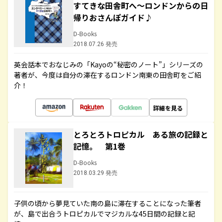
すてきな田舎町へ～ロンドンからの日
帰りおさんぽガイド♪
D-Books
2018.07.26 発売
英会話本でおなじみの「Kayoの“秘密のノート”」シリーズの
著者が、今度は自分の滞在するロンドン南東の田舎町をご紹
介！
詳細を見る
とろとろトロピカル ある旅の記録と
記憶。 第1巻
D-Books
2018.03.29 発売
子供の頃から夢見ていた南の島に滞在することになった筆者
が、島で出合うトロピカルでマジカルな45日間の記録と記