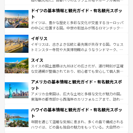
の城塞都市、穏やかなビーチリゾートまで多彩な表情を見
といった象徴的なスポットから、田舎町の古風な美しさま
せる。地方によって風土や気候が異なるスペインはその個
ドイツの基本情報と観光ガイド・有名観光スポッ
で、幅広い魅力が詰まっている。華麗な宮殿、歴史的な大
性で訪れる人を魅了する。 なお、新着のスペイン情報は
コ
聖堂、美しいビーチ、そして豊かな自然が、訪れる者を心
ト
ンテンツ一覧
を参照してほしい。
から魅了する。また、フランスは美食の国としても知ら
ドイツは、豊かな歴史と多彩な文化が交差するヨーロッパ
れ、フランス料理はユネスコ無形文化遺産にも登録されて
の中心に位置する国。中世の街並みが残るロマンチック街
いる。シャンパンの発祥地であるランス、プロヴァンスの
道から、未来を先取りするようなモダンな都市まで多様な
香り高いラベンダー畑など、多彩な楽しみ方が可能だ。さ
イギリス
顔を持つこの国は、どこを歩いても飽きることがない。ベ
らに、パリ以外の地域にも魅力が溢れており、どの街角に
ルリンの文化的活気、バイエルン州のアルプスの絶景、そ
イギリスは、古きよき伝統と最先端が共存する国。ウェス
も豊かな歴史と文化が息づいている。パリ以外の個性あふ
してライン川沿いのワイン畑といった風景は必見。ビール
トミンスター寺院や大英博物館のようなランドマーク、歴
れる地方に足を運ぶとそれぞれで全く異なる文化を体験で
とソーセージを味わいながら地元の人と過ごす楽しい時間
史ある大学都市、美しい丘陵地帯や牧歌的な風景など、エ
きるだろう。 なお、新着のフランス情報は
コンテンツ一覧
スイス
は、お酒好きな人にはぜひ体験してほしい。 なお、新着の
リアごとに異なる魅力がある。また、優雅なアフタヌーン
を参照してほしい。
ドイツ情報は
コンテンツ一覧
を参照してほしい。
ティー、ビール好きにはたまらない英国パブ、サッカー観
スイスの国土面積は九州ほどの広さだが、運行時刻が正確
戦など、本場だからこそできる体験も豊富。イギリスを旅
な交通網が整備されており、初心者でも安心して個人旅行
して楽しみつくそう。 なお、新着のイギリス情報は
コンテ
を楽しめる。日本同様に時刻表どおりの旅が可能だ。中世
アメリカの基本情報と観光ガイド・有名観光スポ
ンツ一覧
を参照してほしい。
の建物がそのまま残る町や、スイスならではのユニークな
博物館もあり、アルプス観光だけでなく町歩きも満喫する
ット
ことができる。国民の所得が高いため物価も高いが、旅行
アメリカ合衆国は、広大な土地と多様な文化が魅力の国。
者向けの交通パス提供のサービスもあり、うまく活用すれ
東海岸の都市部から西海岸のカリフォルニアまで、訪れる
ば市内交通費無料で観光を楽しむこともできる。 なお、新
場所ごとに異なる風景と体験が待っている。ニューヨーク
着のスイス情報は
コンテンツ一覧
を参照してほしい。
ハワイの基本情報と観光ガイド・有名観光スポッ
のような巨大都市は、観光、ショッピング、エンターテイ
ンメントが詰まった刺激的なスポットだ。一方、アメリカ
ト
西部には大自然が広がり、グランドキャニオンやイエロー
年間を通じて温暖な気候に恵まれ、多くの島で構成される
ストーン国立公園といった絶景が堪能できる。さらに、南
ハワイは、どの島も独自の魅力をもっている。大自然の神
部のニューオーリンズでは、音楽と美食が融合した独特の
秘を感じたいなら、火山が生み出した壮大な景観を誇るハ