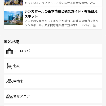
が旅行者を迎えてくれるので、きっと忘れられない旅にな
いビーチでリゾート気分を楽しむことができる。タイ料理
もっている。ヴィクトリア湾に広がる壮大な景色、近未来
るはずだ。 なお、新着のベトナム情報は
コンテンツ一覧
を
は世界的に有名で、屋台から高級レストランまで味覚を刺
的なアートスポット、そして歴史と現代が融合した町並
参照してほしい。
シンガポールの基本情報と観光ガイド・有名観光
激する。気候は一年中温暖で、どの季節にも異なる楽しみ
み、どこを訪れても感動するはず。観光スポットが密集し
が待っている。親しみやすいタイの人々、仏教を中心とし
ており、効率よく見どころを回れるのも魅力。息をのむよ
スポット
た文化、そして多様な観光資源が、訪れる旅人を魅了し続
うな絶景から文化的な体験まで、香港を存分に楽しみ尽く
アジアの交差点として多文化が融合した独自の魅力を放つ
ける。 なお、新着のタイ情報は
コンテンツ一覧
を参照して
そう。 なお、新着の香港情報は
コンテンツ一覧
を参照して
シンガポール。未来的な建築物が並ぶマリーナベイ、歴史
ほしい。
ほしい。
と伝統を感じられるエスニックタウン、多数の緑豊かな公
園や自然保護区など、自然が調和した近代的な景観と文化
の多様性あふれるカラフルな町は、どこを歩いても新しい
国と地域
発見がある。さらに、治安のよさや充実した公共交通機関
も、旅行者にとっては魅力的なポイント。グルメも豊富
で、ホーカーズは地元の風情を楽しめる外せないスポット
ヨーロッパ
だ。訪れる人を飽きさせないシンガポールで、多様な魅力
を体感しよう。 なお、新着のシンガポール情報は
コンテン
ツ一覧
を参照してほしい。
北米
中南米
オセアニア