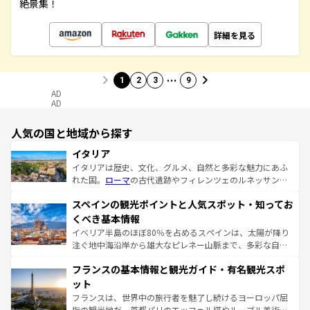
絶景集！
詳細を見る
…
1
2
3
9
AD
AD
人気の国と地域から探す
イタリア
イタリアは歴史、文化、グルメ、自然と多彩な魅力にあふ
れた国。
ローマ
の古代遺跡やフィレンツェのルネッサンス
美術、ヴェネツィアの運河など、歴史あるスポットはもち
スペインの観光ポイントと人気スポット・知ってお
ろん、トスカーナの美しい田園風景やアマルフィ海岸の絶
景など、自然景観も見逃せない。観光の合間には、本場の
くべき基本情報
ピザやパスタなど、絶品のイタリア料理を堪能することも
イベリア半島のほぼ80％を占めるスペインは、太陽が降り
できる。朝目覚めてから夜眠るまで、すべての瞬間を楽し
注ぐ地中海沿岸から雄大なピレネー山脈まで、多彩な自然
ませてくれるイタリアで、忘れられない旅をしてみよう！
と文化が詰まったヨーロッパ屈指の旅行先だ。多様な地域
なお、新着のイタリア情報は
コンテンツ一覧
を参照してほ
フランスの基本情報と観光ガイド・有名観光スポ
文化が根付くこの国では、情熱的なフラメンコ、熱気あふ
しい。
れる闘牛、そして美味しいタパスが生活の一部となってい
ット
る。首都マドリードの洗練された雰囲気や、バルセロナの
フランスは、世界中の旅行者を魅了し続けるヨーロッパ屈
アートに溢れた街角から、地方では古代ローマ遺跡や中世
指の観光地だ。首都パリのエッフェル塔やルーブル美術館