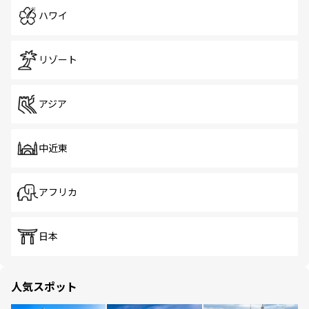
ハワイ
リゾート
アジア
中近東
アフリカ
日本
人気スポット