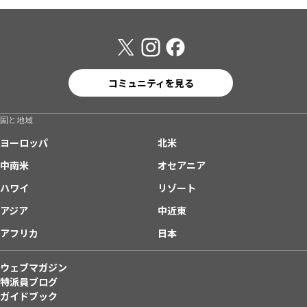
コミュニティを見る
国と地域
ヨーロッパ
北米
中南米
オセアニア
ハワイ
リゾート
アジア
中近東
アフリカ
日本
ウェブマガジン
特派員ブログ
ガイドブック