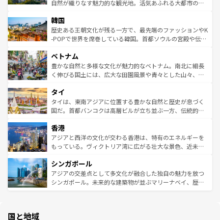
ク、伝統的なフラダンスなど、すべてがハワイの魅力を彩
ど、見どころがたくさん。また、カフェやワイン、オージ
自然が織りなす魅力的な観光地。活気あふれる大都市の台
っている。訪れるたびに新しい発見と感動が待っているハ
ービーフなどの食文化も豊かで、美味しいものであふれて
北やノスタルジックな町並みが人気な九份（ジォウフェ
ワイを、存分に味わってほしい。 なお、新着のハワイ情報
韓国
いる。アクティビティも充実しており、サーフィンやダイ
ン）、静ひつな山岳地帯である台湾東部など、都市の喧騒
は
コンテンツ一覧
を参照してほしい。
ビング、ハイキングなど、アウトドア好きにはたまらな
と山間の静けさが共存しており、訪れる人に新しい発見と
歴史ある王朝文化が残る一方で、最先端のファッションやK
い。オーストラリアの多彩な魅力を存分に味わいつくそ
驚きをもたらしてくれる。また、奥深い台湾の食文化も魅
-POPで世界を席巻している韓国。首都ソウルの宮殿や伝統
う。 なお、新着のオーストラリア情報は
コンテンツ一覧
を
力で、夜市などの屋台グルメから高級料理、ヘルシーで美
家屋が並ぶエリアでは韓国の歴史と文化に浸ることがで
参照してほしい。
ベトナム
容にもいいと評判のスイーツなど、バラエティ豊かな料理
き、地方に足を延ばせば四季折々の自然美を楽しむことが
が味わえる。 なお、新着の台湾情報は
コンテンツ一覧
を参
できる。そして、キムチや焼肉、絶品のストリートフード
豊かな自然と多様な文化が魅力的なベトナム。南北に細長
照してほしい。
まで、さまざまな韓国料理が待っている。夜には、韓国な
く伸びる国土には、広大な田園風景や青々とした山々、世
らではのナイトライフも堪能できる。あたたかいホスピタ
界遺産に登録された壮大な自然景観が点在し、都市部では
タイ
リティに包まれながら、韓国の多彩な魅力を心ゆくまで味
急速な発展と共に伝統が息づく。ハノイの古い町並みやホ
わってみてほしい。 なお、新着の韓国情報は
コンテンツ一
ーチミン市のフランス統治時代の建物も、独特の雰囲気を
タイは、東南アジアに位置する豊かな自然と歴史が息づく
覧
を参照してほしい。
醸し出している。また、バラエティの豊かさとおいしさで
国だ。首都バンコクは高層ビルが立ち並ぶ一方、伝統的な
世界中の食通を魅了してやまないベトナム料理も魅力のひ
寺院や市場がいたるところに点在し、古きよき文化と現代
香港
とつ。フォーやバインミー、ベトナムコーヒーなどは、ぜ
の活気が交差している。北部ではチェンマイなどの山岳地
ひ現地で味わいたい。どの地域を訪れてもあたたかい人々
帯で自然と触れ合い、南部ではプーケットやクラビの美し
アジアと西洋の文化が交わる香港は、特有のエネルギーを
が旅行者を迎えてくれるので、きっと忘れられない旅にな
いビーチでリゾート気分を楽しむことができる。タイ料理
もっている。ヴィクトリア湾に広がる壮大な景色、近未来
るはずだ。 なお、新着のベトナム情報は
コンテンツ一覧
を
は世界的に有名で、屋台から高級レストランまで味覚を刺
的なアートスポット、そして歴史と現代が融合した町並
参照してほしい。
シンガポール
激する。気候は一年中温暖で、どの季節にも異なる楽しみ
み、どこを訪れても感動するはず。観光スポットが密集し
が待っている。親しみやすいタイの人々、仏教を中心とし
ており、効率よく見どころを回れるのも魅力。息をのむよ
アジアの交差点として多文化が融合した独自の魅力を放つ
た文化、そして多様な観光資源が、訪れる旅人を魅了し続
うな絶景から文化的な体験まで、香港を存分に楽しみ尽く
シンガポール。未来的な建築物が並ぶマリーナベイ、歴史
ける。 なお、新着のタイ情報は
コンテンツ一覧
を参照して
そう。 なお、新着の香港情報は
コンテンツ一覧
を参照して
と伝統を感じられるエスニックタウン、多数の緑豊かな公
ほしい。
ほしい。
園や自然保護区など、自然が調和した近代的な景観と文化
の多様性あふれるカラフルな町は、どこを歩いても新しい
国と地域
発見がある。さらに、治安のよさや充実した公共交通機関