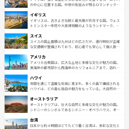
ンテンツ一覧
を参照してほしい。
から魅了する。また、フランスは美食の国としても知ら
の中心に位置する国。中世の街並みが残るロマンチック街
れ、フランス料理はユネスコ無形文化遺産にも登録されて
道から、未来を先取りするようなモダンな都市まで多様な
イギリス
いる。シャンパンの発祥地であるランス、プロヴァンスの
顔を持つこの国は、どこを歩いても飽きることがない。ベ
香り高いラベンダー畑など、多彩な楽しみ方が可能だ。さ
ルリンの文化的活気、バイエルン州のアルプスの絶景、そ
イギリスは、古きよき伝統と最先端が共存する国。ウェス
らに、パリ以外の地域にも魅力が溢れており、どの街角に
してライン川沿いのワイン畑といった風景は必見。ビール
トミンスター寺院や大英博物館のようなランドマーク、歴
も豊かな歴史と文化が息づいている。パリ以外の個性あふ
とソーセージを味わいながら地元の人と過ごす楽しい時間
史ある大学都市、美しい丘陵地帯や牧歌的な風景など、エ
れる地方に足を運ぶとそれぞれで全く異なる文化を体験で
スイス
は、お酒好きな人にはぜひ体験してほしい。 なお、新着の
リアごとに異なる魅力がある。また、優雅なアフタヌーン
きるだろう。 なお、新着のフランス情報は
コンテンツ一覧
ドイツ情報は
コンテンツ一覧
を参照してほしい。
ティー、ビール好きにはたまらない英国パブ、サッカー観
スイスの国土面積は九州ほどの広さだが、運行時刻が正確
を参照してほしい。
戦など、本場だからこそできる体験も豊富。イギリスを旅
な交通網が整備されており、初心者でも安心して個人旅行
して楽しみつくそう。 なお、新着のイギリス情報は
コンテ
を楽しめる。日本同様に時刻表どおりの旅が可能だ。中世
アメリカ
ンツ一覧
を参照してほしい。
の建物がそのまま残る町や、スイスならではのユニークな
博物館もあり、アルプス観光だけでなく町歩きも満喫する
アメリカ合衆国は、広大な土地と多様な文化が魅力の国。
ことができる。国民の所得が高いため物価も高いが、旅行
東海岸の都市部から西海岸のカリフォルニアまで、訪れる
者向けの交通パス提供のサービスもあり、うまく活用すれ
場所ごとに異なる風景と体験が待っている。ニューヨーク
ハワイ
ば市内交通費無料で観光を楽しむこともできる。 なお、新
のような巨大都市は、観光、ショッピング、エンターテイ
着のスイス情報は
コンテンツ一覧
を参照してほしい。
ンメントが詰まった刺激的なスポットだ。一方、アメリカ
年間を通じて温暖な気候に恵まれ、多くの島で構成される
西部には大自然が広がり、グランドキャニオンやイエロー
ハワイは、どの島も独自の魅力をもっている。大自然の神
ストーン国立公園といった絶景が堪能できる。さらに、南
秘を感じたいなら、火山が生み出した壮大な景観を誇るハ
オーストラリア
部のニューオーリンズでは、音楽と美食が融合した独特の
ワイ島は見逃せない。また、定番の観光地といえばオアフ
文化が魅力。旅行者はアメリカの各地域で異なる魅力を楽
島だが、静かな自然を求めるならマウイ島やカウアイ島が
オーストラリアは、壮大な自然と多様な文化が魅力の国。
しみながら、その多様性と豊かな歴史を感じることができ
おすすめ。エメラルドグリーンに輝く海をはじめ、豊かな
シドニーのシンボルであるシドニー・オペラハウス、オー
るだろう。車でのロードトリップや列車の旅も、アメリカ
文化や歴史が息づいている。「アロハスピリット」と呼ば
ストラリア東海岸北部に広がる大サンゴ礁地帯グレートバ
ならではの贅沢な旅のスタイルだ。 なお、新着のアメリカ
台湾
れるおもてなしの心で訪れる人々を迎えてくれるハワイの
リアリーフや大陸中央部にそびえるウルル（エアーズロッ
情報は
コンテンツ一覧
を参照してほしい。
人々、おいしいローカルフードやハワイアンミュージッ
ク）、タスマニアの美しい原生林やケアンズの熱帯雨林な
日本から約４時間ほどでたどり着く台湾は、多彩な文化と