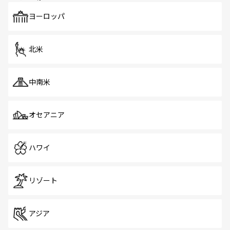
も、旅行者にとっては魅力的なポイント。グルメも豊富
で、ホーカーズは地元の風情を楽しめる外せないスポット
ヨーロッパ
だ。訪れる人を飽きさせないシンガポールで、多様な魅力
を体感しよう。 なお、新着のシンガポール情報は
コンテン
ツ一覧
を参照してほしい。
北米
中南米
オセアニア
ハワイ
リゾート
アジア