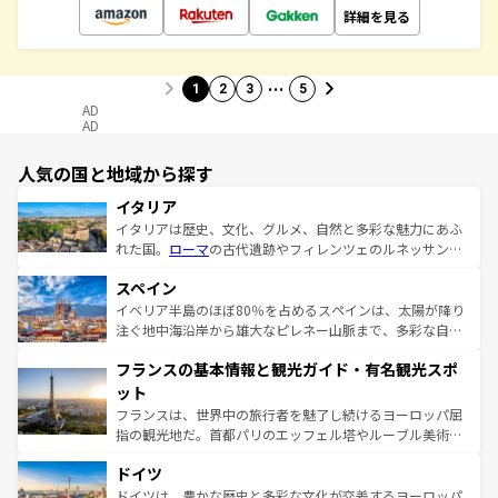
詳細を見る
…
1
2
3
5
AD
AD
人気の国と地域から探す
イタリア
イタリアは歴史、文化、グルメ、自然と多彩な魅力にあふ
れた国。
ローマ
の古代遺跡やフィレンツェのルネッサンス
美術、ヴェネツィアの運河など、歴史あるスポットはもち
スペイン
ろん、トスカーナの美しい田園風景やアマルフィ海岸の絶
景など、自然景観も見逃せない。観光の合間には、本場の
イベリア半島のほぼ80％を占めるスペインは、太陽が降り
ピザやパスタなど、絶品のイタリア料理を堪能することも
注ぐ地中海沿岸から雄大なピレネー山脈まで、多彩な自然
できる。朝目覚めてから夜眠るまで、すべての瞬間を楽し
と文化が詰まったヨーロッパ屈指の旅行先だ。多様な地域
フランスの基本情報と観光ガイド・有名観光スポ
ませてくれるイタリアで、忘れられない旅をしてみよう！
文化が根付くこの国では、情熱的なフラメンコ、熱気あふ
なお、新着のイタリア情報は
コンテンツ一覧
を参照してほ
れる闘牛、そして美味しいタパスが生活の一部となってい
ット
しい。
る。首都マドリードの洗練された雰囲気や、バルセロナの
フランスは、世界中の旅行者を魅了し続けるヨーロッパ屈
アートに溢れた街角から、地方では古代ローマ遺跡や中世
指の観光地だ。首都パリのエッフェル塔やルーブル美術館
の城塞都市、穏やかなビーチリゾートまで多彩な表情を見
といった象徴的なスポットから、田舎町の古風な美しさま
せる。地方によって風土や気候が異なるスペインはその個
ドイツ
で、幅広い魅力が詰まっている。華麗な宮殿、歴史的な大
性で訪れる人を魅了する。 なお、新着のスペイン情報は
コ
聖堂、美しいビーチ、そして豊かな自然が、訪れる者を心
ドイツは、豊かな歴史と多彩な文化が交差するヨーロッパ