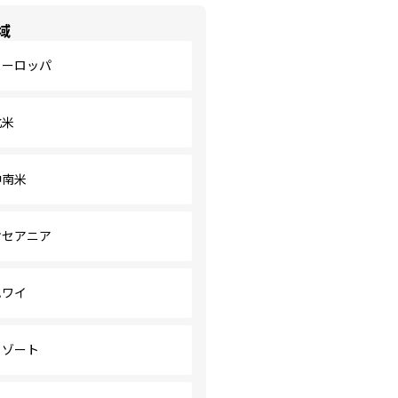
域
ヨーロッパ
北米
中南米
オセアニア
ハワイ
リゾート