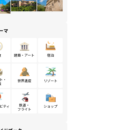
ーマ
食
建築・アート
宿泊
ト・
世界遺産
リゾート
戦
鉄道・
ビティ
ショップ
フライト