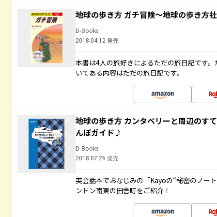
地球の歩き方 ガチ冒険～地球の歩き方
D-Books
2018.04.12 発売
本書は4人の旅好きによるただの旅日記です。
いてある内容はただの旅日記です。
地球の歩き方 カンタベリーと周辺のす
んぽガイド♪
D-Books
2018.07.26 発売
英会話本でおなじみの「Kayoの“秘密のノー
ンドン南東の田舎町をご紹介！