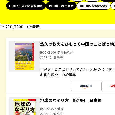
BOOKS 旅の名言＆絶景
BOOKS 旅と健康
BOOKS 旅の読み物
1〜20件/130件中 を表示
悠久の教えをひもとく中国のことばと絶
BOOKS 旅の名言＆絶景
2022.12.15 発売
世界を４０年以上歩いてきた「地球の歩き方
名言と癒やしの絶景集
地球のなぞり方 旅地図 日本編
BOOKS 旅と健康
2022.11.25 発売