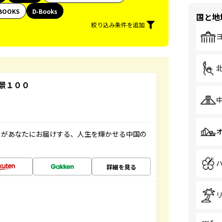
BOOKS
D-Books
国と地
絞り込み条件を追加
景１００
」があなたにお届けする、人生を輝かせる中国の
詳細を見る