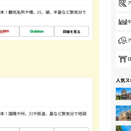
図本！観光名所や橋、川、湖、半島など旅気分で
詳細を見る
人気ス
図本！国境や州、川や街道、島など旅気分で地図