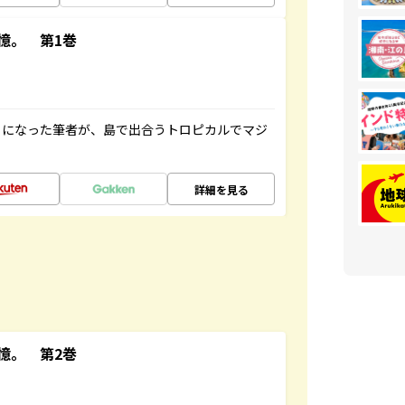
憶。 第1巻
とになった筆者が、島で出合うトロピカルでマジ
詳細を見る
憶。 第2巻