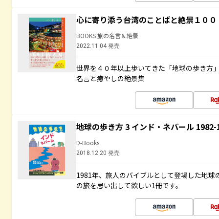
心に寄り添う台湾のことばと絶景１００
BOOKS 旅の名言＆絶景
2022.11.04 発売
世界を４０年以上歩いてきた「地球の歩き方
名言と癒やしの絶景集
地球の歩き方 3 インド・ネパール 1982
D-Books
2018.12.20 発売
1981年、旅人のバイブルとして登場した地
の旅を思い出して欲しい1冊です。