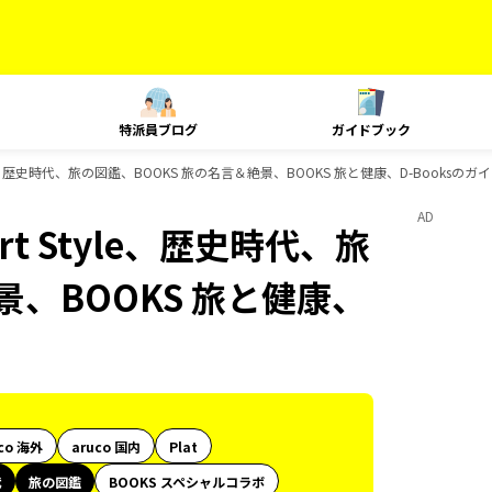
特派員ブログ
ガイドブック
le、歴史時代、旅の図鑑、BOOKS 旅の名言＆絶景、BOOKS 旅と健康、D-Booksの
AD
t Style、歴史時代、旅
景、BOOKS 旅と健康、
co 海外
aruco 国内
Plat
代
旅の図鑑
BOOKS スペシャルコラボ