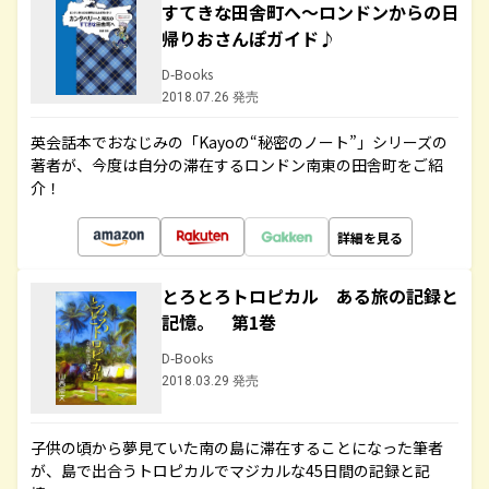
すてきな田舎町へ～ロンドンからの日
帰りおさんぽガイド♪
D-Books
2018.07.26 発売
英会話本でおなじみの「Kayoの“秘密のノート”」シリーズの
著者が、今度は自分の滞在するロンドン南東の田舎町をご紹
介！
詳細を見る
とろとろトロピカル ある旅の記録と
記憶。 第1巻
D-Books
2018.03.29 発売
子供の頃から夢見ていた南の島に滞在することになった筆者
が、島で出合うトロピカルでマジカルな45日間の記録と記