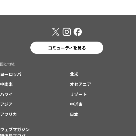
コミュニティを見る
国と地域
ヨーロッパ
北米
中南米
オセアニア
ハワイ
リゾート
アジア
中近東
アフリカ
日本
ウェブマガジン
特派員ブログ