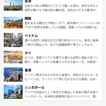
ならではの贅沢な旅のスタイルだ。 なお、新着のアメリカ
台湾
れるおもてなしの心で訪れる人々を迎えてくれるハワイの
リアリーフや大陸中央部にそびえるウルル（エアーズロッ
情報は
コンテンツ一覧
を参照してほしい。
人々、おいしいローカルフードやハワイアンミュージッ
ク）、タスマニアの美しい原生林やケアンズの熱帯雨林な
日本から約４時間ほどでたどり着く台湾は、多彩な文化と
ク、伝統的なフラダンスなど、すべてがハワイの魅力を彩
ど、見どころがたくさん。また、カフェやワイン、オージ
自然が織りなす魅力的な観光地。活気あふれる大都市の台
っている。訪れるたびに新しい発見と感動が待っているハ
ービーフなどの食文化も豊かで、美味しいものであふれて
北やノスタルジックな町並みが人気な九份（ジォウフェ
ワイを、存分に味わってほしい。 なお、新着のハワイ情報
韓国
いる。アクティビティも充実しており、サーフィンやダイ
ン）、静ひつな山岳地帯である台湾東部など、都市の喧騒
は
コンテンツ一覧
を参照してほしい。
ビング、ハイキングなど、アウトドア好きにはたまらな
と山間の静けさが共存しており、訪れる人に新しい発見と
歴史ある王朝文化が残る一方で、最先端のファッションやK
い。オーストラリアの多彩な魅力を存分に味わいつくそ
驚きをもたらしてくれる。また、奥深い台湾の食文化も魅
-POPで世界を席巻している韓国。首都ソウルの宮殿や伝統
う。 なお、新着のオーストラリア情報は
コンテンツ一覧
を
力で、夜市などの屋台グルメから高級料理、ヘルシーで美
家屋が並ぶエリアでは韓国の歴史と文化に浸ることがで
参照してほしい。
ベトナム
容にもいいと評判のスイーツなど、バラエティ豊かな料理
き、地方に足を延ばせば四季折々の自然美を楽しむことが
が味わえる。 なお、新着の台湾情報は
コンテンツ一覧
を参
できる。そして、キムチや焼肉、絶品のストリートフード
豊かな自然と多様な文化が魅力的なベトナム。南北に細長
照してほしい。
まで、さまざまな韓国料理が待っている。夜には、韓国な
く伸びる国土には、広大な田園風景や青々とした山々、世
らではのナイトライフも堪能できる。あたたかいホスピタ
界遺産に登録された壮大な自然景観が点在し、都市部では
タイ
リティに包まれながら、韓国の多彩な魅力を心ゆくまで味
急速な発展と共に伝統が息づく。ハノイの古い町並みやホ
わってみてほしい。 なお、新着の韓国情報は
コンテンツ一
ーチミン市のフランス統治時代の建物も、独特の雰囲気を
タイは、東南アジアに位置する豊かな自然と歴史が息づく
覧
を参照してほしい。
醸し出している。また、バラエティの豊かさとおいしさで
国だ。首都バンコクは高層ビルが立ち並ぶ一方、伝統的な
世界中の食通を魅了してやまないベトナム料理も魅力のひ
寺院や市場がいたるところに点在し、古きよき文化と現代
香港
とつ。フォーやバインミー、ベトナムコーヒーなどは、ぜ
の活気が交差している。北部ではチェンマイなどの山岳地
ひ現地で味わいたい。どの地域を訪れてもあたたかい人々
帯で自然と触れ合い、南部ではプーケットやクラビの美し
アジアと西洋の文化が交わる香港は、特有のエネルギーを
が旅行者を迎えてくれるので、きっと忘れられない旅にな
いビーチでリゾート気分を楽しむことができる。タイ料理
もっている。ヴィクトリア湾に広がる壮大な景色、近未来
るはずだ。 なお、新着のベトナム情報は
コンテンツ一覧
を
は世界的に有名で、屋台から高級レストランまで味覚を刺
的なアートスポット、そして歴史と現代が融合した町並
参照してほしい。
シンガポール
激する。気候は一年中温暖で、どの季節にも異なる楽しみ
み、どこを訪れても感動するはず。観光スポットが密集し
が待っている。親しみやすいタイの人々、仏教を中心とし
ており、効率よく見どころを回れるのも魅力。息をのむよ
アジアの交差点として多文化が融合した独自の魅力を放つ
た文化、そして多様な観光資源が、訪れる旅人を魅了し続
うな絶景から文化的な体験まで、香港を存分に楽しみ尽く
シンガポール。未来的な建築物が並ぶマリーナベイ、歴史
ける。 なお、新着のタイ情報は
コンテンツ一覧
を参照して
そう。 なお、新着の香港情報は
コンテンツ一覧
を参照して
と伝統を感じられるエスニックタウン、多数の緑豊かな公
ほしい。
ほしい。
園や自然保護区など、自然が調和した近代的な景観と文化