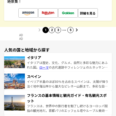
絶景集！
詳細を見る
…
1
2
3
5
AD
AD
人気の国と地域から探す
イタリア
イタリアは歴史、文化、グルメ、自然と多彩な魅力にあふ
れた国。
ローマ
の古代遺跡やフィレンツェのルネッサンス
美術、ヴェネツィアの運河など、歴史あるスポットはもち
スペイン
ろん、トスカーナの美しい田園風景やアマルフィ海岸の絶
景など、自然景観も見逃せない。観光の合間には、本場の
イベリア半島のほぼ80％を占めるスペインは、太陽が降り
ピザやパスタなど、絶品のイタリア料理を堪能することも
注ぐ地中海沿岸から雄大なピレネー山脈まで、多彩な自然
できる。朝目覚めてから夜眠るまで、すべての瞬間を楽し
と文化が詰まったヨーロッパ屈指の旅行先だ。多様な地域
フランスの基本情報と観光ガイド・有名観光スポ
ませてくれるイタリアで、忘れられない旅をしてみよう！
文化が根付くこの国では、情熱的なフラメンコ、熱気あふ
なお、新着のイタリア情報は
コンテンツ一覧
を参照してほ
れる闘牛、そして美味しいタパスが生活の一部となってい
ット
しい。
る。首都マドリードの洗練された雰囲気や、バルセロナの
フランスは、世界中の旅行者を魅了し続けるヨーロッパ屈
アートに溢れた街角から、地方では古代ローマ遺跡や中世
指の観光地だ。首都パリのエッフェル塔やルーブル美術館
の城塞都市、穏やかなビーチリゾートまで多彩な表情を見
といった象徴的なスポットから、田舎町の古風な美しさま