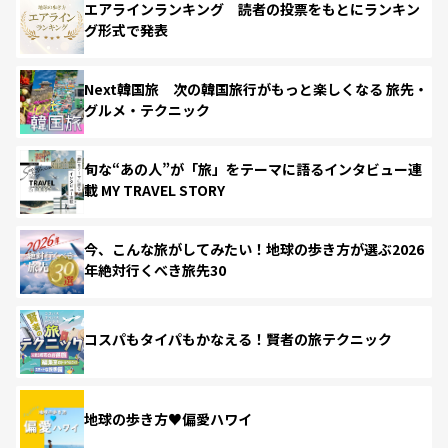
エアラインランキング 読者の投票をもとにランキン
グ形式で発表
Next韓国旅 次の韓国旅行がもっと楽しくなる 旅先・
グルメ・テクニック
旬な“あの人”が「旅」をテーマに語るインタビュー連
載 MY TRAVEL STORY
今、こんな旅がしてみたい！地球の歩き方が選ぶ2026
年絶対行くべき旅先30
コスパもタイパもかなえる！賢者の旅テクニック
地球の歩き方♥偏愛ハワイ