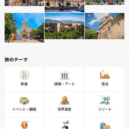
旅のテーマ
飲食
建築・アート
宿泊
イベント・観戦
世界遺産
リゾート