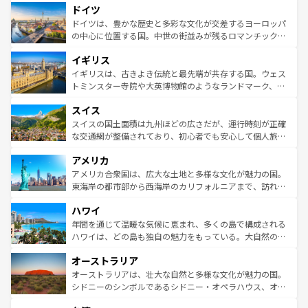
せる。地方によって風土や気候が異なるスペインはその個
ドイツ
で、幅広い魅力が詰まっている。華麗な宮殿、歴史的な大
性で訪れる人を魅了する。 なお、新着のスペイン情報は
コ
聖堂、美しいビーチ、そして豊かな自然が、訪れる者を心
ドイツは、豊かな歴史と多彩な文化が交差するヨーロッパ
ンテンツ一覧
を参照してほしい。
から魅了する。また、フランスは美食の国としても知ら
の中心に位置する国。中世の街並みが残るロマンチック街
れ、フランス料理はユネスコ無形文化遺産にも登録されて
道から、未来を先取りするようなモダンな都市まで多様な
イギリス
いる。シャンパンの発祥地であるランス、プロヴァンスの
顔を持つこの国は、どこを歩いても飽きることがない。ベ
香り高いラベンダー畑など、多彩な楽しみ方が可能だ。さ
ルリンの文化的活気、バイエルン州のアルプスの絶景、そ
イギリスは、古きよき伝統と最先端が共存する国。ウェス
らに、パリ以外の地域にも魅力が溢れており、どの街角に
してライン川沿いのワイン畑といった風景は必見。ビール
トミンスター寺院や大英博物館のようなランドマーク、歴
も豊かな歴史と文化が息づいている。パリ以外の個性あふ
とソーセージを味わいながら地元の人と過ごす楽しい時間
史ある大学都市、美しい丘陵地帯や牧歌的な風景など、エ
れる地方に足を運ぶとそれぞれで全く異なる文化を体験で
スイス
は、お酒好きな人にはぜひ体験してほしい。 なお、新着の
リアごとに異なる魅力がある。また、優雅なアフタヌーン
きるだろう。 なお、新着のフランス情報は
コンテンツ一覧
ドイツ情報は
コンテンツ一覧
を参照してほしい。
ティー、ビール好きにはたまらない英国パブ、サッカー観
スイスの国土面積は九州ほどの広さだが、運行時刻が正確
を参照してほしい。
戦など、本場だからこそできる体験も豊富。イギリスを旅
な交通網が整備されており、初心者でも安心して個人旅行
して楽しみつくそう。 なお、新着のイギリス情報は
コンテ
を楽しめる。日本同様に時刻表どおりの旅が可能だ。中世
アメリカ
ンツ一覧
を参照してほしい。
の建物がそのまま残る町や、スイスならではのユニークな
博物館もあり、アルプス観光だけでなく町歩きも満喫する
アメリカ合衆国は、広大な土地と多様な文化が魅力の国。
ことができる。国民の所得が高いため物価も高いが、旅行
東海岸の都市部から西海岸のカリフォルニアまで、訪れる
者向けの交通パス提供のサービスもあり、うまく活用すれ
場所ごとに異なる風景と体験が待っている。ニューヨーク
ハワイ
ば市内交通費無料で観光を楽しむこともできる。 なお、新
のような巨大都市は、観光、ショッピング、エンターテイ
着のスイス情報は
コンテンツ一覧
を参照してほしい。
ンメントが詰まった刺激的なスポットだ。一方、アメリカ
年間を通じて温暖な気候に恵まれ、多くの島で構成される
西部には大自然が広がり、グランドキャニオンやイエロー
ハワイは、どの島も独自の魅力をもっている。大自然の神
ストーン国立公園といった絶景が堪能できる。さらに、南
秘を感じたいなら、火山が生み出した壮大な景観を誇るハ
オーストラリア
部のニューオーリンズでは、音楽と美食が融合した独特の
ワイ島は見逃せない。また、定番の観光地といえばオアフ
文化が魅力。旅行者はアメリカの各地域で異なる魅力を楽
島だが、静かな自然を求めるならマウイ島やカウアイ島が
オーストラリアは、壮大な自然と多様な文化が魅力の国。
しみながら、その多様性と豊かな歴史を感じることができ
おすすめ。エメラルドグリーンに輝く海をはじめ、豊かな
シドニーのシンボルであるシドニー・オペラハウス、オー
るだろう。車でのロードトリップや列車の旅も、アメリカ
文化や歴史が息づいている。「アロハスピリット」と呼ば
ストラリア東海岸北部に広がる大サンゴ礁地帯グレートバ