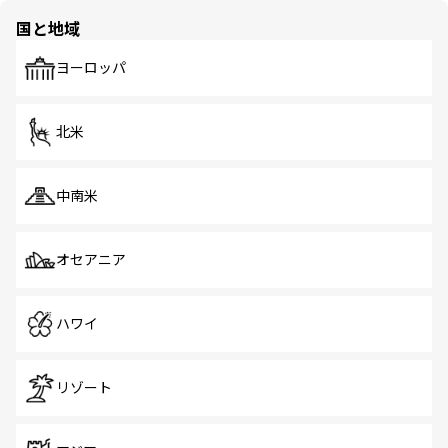
の多様性あふれるカラフルな町は、どこを歩いても新しい
国と地域
発見がある。さらに、治安のよさや充実した公共交通機関
も、旅行者にとっては魅力的なポイント。グルメも豊富
で、ホーカーズは地元の風情を楽しめる外せないスポット
ヨーロッパ
だ。訪れる人を飽きさせないシンガポールで、多様な魅力
を体感しよう。 なお、新着のシンガポール情報は
コンテン
ツ一覧
を参照してほしい。
北米
中南米
オセアニア
ハワイ
リゾート