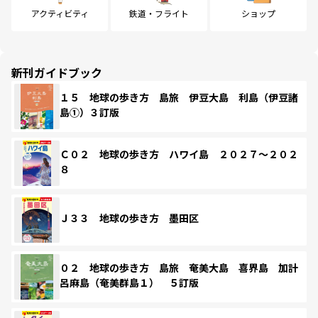
アクティビティ
鉄道・フライト
ショップ
新刊ガイドブック
１５ 地球の歩き方 島旅 伊豆大島 利島（伊豆諸
島①）３訂版
Ｃ０２ 地球の歩き方 ハワイ島 ２０２７～２０２
８
Ｊ３３ 地球の歩き方 墨田区
０２ 地球の歩き方 島旅 奄美大島 喜界島 加計
呂麻島（奄美群島１） ５訂版