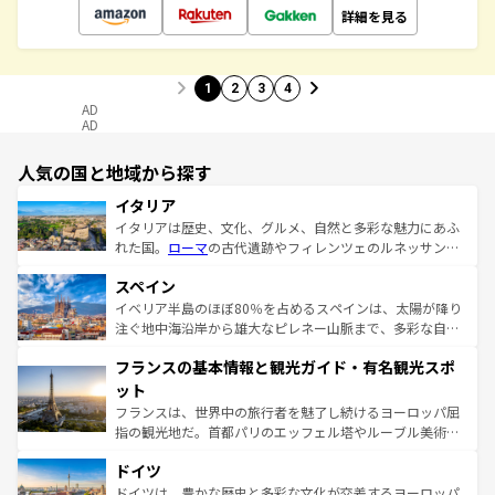
詳細を見る
1
2
3
4
AD
AD
人気の国と地域から探す
イタリア
イタリアは歴史、文化、グルメ、自然と多彩な魅力にあふ
れた国。
ローマ
の古代遺跡やフィレンツェのルネッサンス
美術、ヴェネツィアの運河など、歴史あるスポットはもち
スペイン
ろん、トスカーナの美しい田園風景やアマルフィ海岸の絶
景など、自然景観も見逃せない。観光の合間には、本場の
イベリア半島のほぼ80％を占めるスペインは、太陽が降り
ピザやパスタなど、絶品のイタリア料理を堪能することも
注ぐ地中海沿岸から雄大なピレネー山脈まで、多彩な自然
できる。朝目覚めてから夜眠るまで、すべての瞬間を楽し
と文化が詰まったヨーロッパ屈指の旅行先だ。多様な地域
フランスの基本情報と観光ガイド・有名観光スポ
ませてくれるイタリアで、忘れられない旅をしてみよう！
文化が根付くこの国では、情熱的なフラメンコ、熱気あふ
なお、新着のイタリア情報は
コンテンツ一覧
を参照してほ
れる闘牛、そして美味しいタパスが生活の一部となってい
ット
しい。
る。首都マドリードの洗練された雰囲気や、バルセロナの
フランスは、世界中の旅行者を魅了し続けるヨーロッパ屈
アートに溢れた街角から、地方では古代ローマ遺跡や中世
指の観光地だ。首都パリのエッフェル塔やルーブル美術館
の城塞都市、穏やかなビーチリゾートまで多彩な表情を見
といった象徴的なスポットから、田舎町の古風な美しさま
せる。地方によって風土や気候が異なるスペインはその個
ドイツ
で、幅広い魅力が詰まっている。華麗な宮殿、歴史的な大
性で訪れる人を魅了する。 なお、新着のスペイン情報は
コ
聖堂、美しいビーチ、そして豊かな自然が、訪れる者を心
ドイツは、豊かな歴史と多彩な文化が交差するヨーロッパ