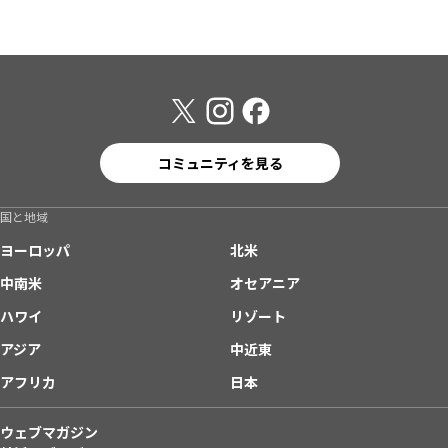
コミュニティを見る
国と地域
ヨーロッパ
北米
中南米
オセアニア
ハワイ
リゾート
アジア
中近東
アフリカ
日本
ウェブマガジン