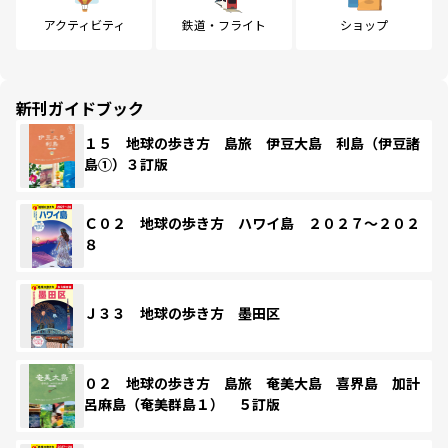
アクティビティ
鉄道・フライト
ショップ
新刊ガイドブック
１５ 地球の歩き方 島旅 伊豆大島 利島（伊豆諸
島①）３訂版
Ｃ０２ 地球の歩き方 ハワイ島 ２０２７～２０２
８
Ｊ３３ 地球の歩き方 墨田区
０２ 地球の歩き方 島旅 奄美大島 喜界島 加計
呂麻島（奄美群島１） ５訂版