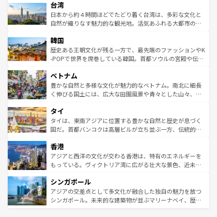
情報は
コンテンツ一覧
を参照してほしい。
人々、おいしいローカルフードやハワイアンミュージッ
台湾
リアリーフや大陸中央部にそびえるウルル（エアーズロッ
ク、伝統的なフラダンスなど、すべてがハワイの魅力を彩
ク）、タスマニアの美しい原生林やケアンズの熱帯雨林な
日本から約４時間ほどでたどり着く台湾は、多彩な文化と
っている。訪れるたびに新しい発見と感動が待っているハ
ど、見どころがたくさん。また、カフェやワイン、オージ
自然が織りなす魅力的な観光地。活気あふれる大都市の台
ワイを、存分に味わってほしい。 なお、新着のハワイ情報
ービーフなどの食文化も豊かで、美味しいものであふれて
北やノスタルジックな町並みが人気な九份（ジォウフェ
は
コンテンツ一覧
を参照してほしい。
韓国
いる。アクティビティも充実しており、サーフィンやダイ
ン）、静ひつな山岳地帯である台湾東部など、都市の喧騒
ビング、ハイキングなど、アウトドア好きにはたまらな
と山間の静けさが共存しており、訪れる人に新しい発見と
歴史ある王朝文化が残る一方で、最先端のファッションやK
い。オーストラリアの多彩な魅力を存分に味わいつくそ
驚きをもたらしてくれる。また、奥深い台湾の食文化も魅
-POPで世界を席巻している韓国。首都ソウルの宮殿や伝統
う。 なお、新着のオーストラリア情報は
コンテンツ一覧
を
力で、夜市などの屋台グルメから高級料理、ヘルシーで美
家屋が並ぶエリアでは韓国の歴史と文化に浸ることがで
参照してほしい。
ベトナム
容にもいいと評判のスイーツなど、バラエティ豊かな料理
き、地方に足を延ばせば四季折々の自然美を楽しむことが
が味わえる。 なお、新着の台湾情報は
コンテンツ一覧
を参
できる。そして、キムチや焼肉、絶品のストリートフード
豊かな自然と多様な文化が魅力的なベトナム。南北に細長
照してほしい。
まで、さまざまな韓国料理が待っている。夜には、韓国な
く伸びる国土には、広大な田園風景や青々とした山々、世
らではのナイトライフも堪能できる。あたたかいホスピタ
界遺産に登録された壮大な自然景観が点在し、都市部では
タイ
リティに包まれながら、韓国の多彩な魅力を心ゆくまで味
急速な発展と共に伝統が息づく。ハノイの古い町並みやホ
わってみてほしい。 なお、新着の韓国情報は
コンテンツ一
ーチミン市のフランス統治時代の建物も、独特の雰囲気を
タイは、東南アジアに位置する豊かな自然と歴史が息づく
覧
を参照してほしい。
醸し出している。また、バラエティの豊かさとおいしさで
国だ。首都バンコクは高層ビルが立ち並ぶ一方、伝統的な
世界中の食通を魅了してやまないベトナム料理も魅力のひ
寺院や市場がいたるところに点在し、古きよき文化と現代
香港
とつ。フォーやバインミー、ベトナムコーヒーなどは、ぜ
の活気が交差している。北部ではチェンマイなどの山岳地
ひ現地で味わいたい。どの地域を訪れてもあたたかい人々
帯で自然と触れ合い、南部ではプーケットやクラビの美し
アジアと西洋の文化が交わる香港は、特有のエネルギーを
が旅行者を迎えてくれるので、きっと忘れられない旅にな
いビーチでリゾート気分を楽しむことができる。タイ料理
もっている。ヴィクトリア湾に広がる壮大な景色、近未来
るはずだ。 なお、新着のベトナム情報は
コンテンツ一覧
を
は世界的に有名で、屋台から高級レストランまで味覚を刺
的なアートスポット、そして歴史と現代が融合した町並
参照してほしい。
シンガポール
激する。気候は一年中温暖で、どの季節にも異なる楽しみ
み、どこを訪れても感動するはず。観光スポットが密集し
が待っている。親しみやすいタイの人々、仏教を中心とし
ており、効率よく見どころを回れるのも魅力。息をのむよ
アジアの交差点として多文化が融合した独自の魅力を放つ
た文化、そして多様な観光資源が、訪れる旅人を魅了し続
うな絶景から文化的な体験まで、香港を存分に楽しみ尽く
シンガポール。未来的な建築物が並ぶマリーナベイ、歴史
ける。 なお、新着のタイ情報は
コンテンツ一覧
を参照して
そう。 なお、新着の香港情報は
コンテンツ一覧
を参照して
と伝統を感じられるエスニックタウン、多数の緑豊かな公
ほしい。
ほしい。