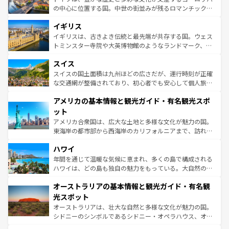
ンテンツ一覧
を参照してほしい。
から魅了する。また、フランスは美食の国としても知ら
の中心に位置する国。中世の街並みが残るロマンチック街
れ、フランス料理はユネスコ無形文化遺産にも登録されて
道から、未来を先取りするようなモダンな都市まで多様な
イギリス
いる。シャンパンの発祥地であるランス、プロヴァンスの
顔を持つこの国は、どこを歩いても飽きることがない。ベ
香り高いラベンダー畑など、多彩な楽しみ方が可能だ。さ
ルリンの文化的活気、バイエルン州のアルプスの絶景、そ
イギリスは、古きよき伝統と最先端が共存する国。ウェス
らに、パリ以外の地域にも魅力が溢れており、どの街角に
してライン川沿いのワイン畑といった風景は必見。ビール
トミンスター寺院や大英博物館のようなランドマーク、歴
も豊かな歴史と文化が息づいている。パリ以外の個性あふ
とソーセージを味わいながら地元の人と過ごす楽しい時間
史ある大学都市、美しい丘陵地帯や牧歌的な風景など、エ
れる地方に足を運ぶとそれぞれで全く異なる文化を体験で
スイス
は、お酒好きな人にはぜひ体験してほしい。 なお、新着の
リアごとに異なる魅力がある。また、優雅なアフタヌーン
きるだろう。 なお、新着のフランス情報は
コンテンツ一覧
ドイツ情報は
コンテンツ一覧
を参照してほしい。
ティー、ビール好きにはたまらない英国パブ、サッカー観
スイスの国土面積は九州ほどの広さだが、運行時刻が正確
を参照してほしい。
戦など、本場だからこそできる体験も豊富。イギリスを旅
な交通網が整備されており、初心者でも安心して個人旅行
して楽しみつくそう。 なお、新着のイギリス情報は
コンテ
を楽しめる。日本同様に時刻表どおりの旅が可能だ。中世
アメリカの基本情報と観光ガイド・有名観光スポ
ンツ一覧
を参照してほしい。
の建物がそのまま残る町や、スイスならではのユニークな
博物館もあり、アルプス観光だけでなく町歩きも満喫する
ット
ことができる。国民の所得が高いため物価も高いが、旅行
アメリカ合衆国は、広大な土地と多様な文化が魅力の国。
者向けの交通パス提供のサービスもあり、うまく活用すれ
東海岸の都市部から西海岸のカリフォルニアまで、訪れる
ば市内交通費無料で観光を楽しむこともできる。 なお、新
場所ごとに異なる風景と体験が待っている。ニューヨーク
着のスイス情報は
コンテンツ一覧
を参照してほしい。
ハワイ
のような巨大都市は、観光、ショッピング、エンターテイ
ンメントが詰まった刺激的なスポットだ。一方、アメリカ
年間を通じて温暖な気候に恵まれ、多くの島で構成される
西部には大自然が広がり、グランドキャニオンやイエロー
ハワイは、どの島も独自の魅力をもっている。大自然の神
ストーン国立公園といった絶景が堪能できる。さらに、南
秘を感じたいなら、火山が生み出した壮大な景観を誇るハ
オーストラリアの基本情報と観光ガイド・有名観
部のニューオーリンズでは、音楽と美食が融合した独特の
ワイ島は見逃せない。また、定番の観光地といえばオアフ
文化が魅力。旅行者はアメリカの各地域で異なる魅力を楽
島だが、静かな自然を求めるならマウイ島やカウアイ島が
光スポット
しみながら、その多様性と豊かな歴史を感じることができ
おすすめ。エメラルドグリーンに輝く海をはじめ、豊かな
オーストラリアは、壮大な自然と多様な文化が魅力の国。
るだろう。車でのロードトリップや列車の旅も、アメリカ
文化や歴史が息づいている。「アロハスピリット」と呼ば
シドニーのシンボルであるシドニー・オペラハウス、オー
ならではの贅沢な旅のスタイルだ。 なお、新着のアメリカ
れるおもてなしの心で訪れる人々を迎えてくれるハワイの
ストラリア東海岸北部に広がる大サンゴ礁地帯グレートバ