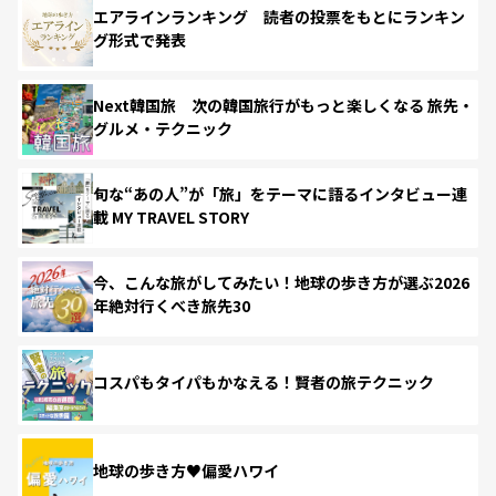
エアラインランキング 読者の投票をもとにランキン
グ形式で発表
Next韓国旅 次の韓国旅行がもっと楽しくなる 旅先・
グルメ・テクニック
旬な“あの人”が「旅」をテーマに語るインタビュー連
載 MY TRAVEL STORY
今、こんな旅がしてみたい！地球の歩き方が選ぶ2026
年絶対行くべき旅先30
コスパもタイパもかなえる！賢者の旅テクニック
地球の歩き方♥偏愛ハワイ