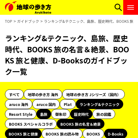
TOP
ガイドブック
ランキング&テクニック、島旅、歴史時代、BOOKS 旅の名
ランキング&テクニック、島旅、歴史
時代、BOOKS 旅の名言＆絶景、BOO
KS 旅と健康、D-Booksのガイドブッ
ク一覧
すべて
地球の歩き方 海外
地球の歩き方 Jシリーズ（国内）
aruco 海外
aruco 国内
Plat
ランキング&テクニック
Resort Style
島旅
御朱印
歴史時代
旅の図鑑
BOOKS スペシャルコラボ
BOOKS 旅の名言＆絶景
BOOKS 旅と健康
BOOKS 旅の読み物
BOOKS
D-Books