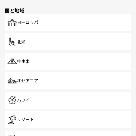
園や自然保護区など、自然が調和した近代的な景観と文化
の多様性あふれるカラフルな町は、どこを歩いても新しい
国と地域
発見がある。さらに、治安のよさや充実した公共交通機関
も、旅行者にとっては魅力的なポイント。グルメも豊富
で、ホーカーズは地元の風情を楽しめる外せないスポット
ヨーロッパ
だ。訪れる人を飽きさせないシンガポールで、多様な魅力
を体感しよう。 なお、新着のシンガポール情報は
コンテン
ツ一覧
を参照してほしい。
北米
中南米
オセアニア
ハワイ
リゾート