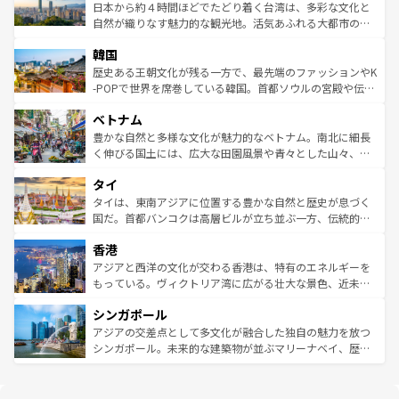
ク、伝統的なフラダンスなど、すべてがハワイの魅力を彩
ク）、タスマニアの美しい原生林やケアンズの熱帯雨林な
日本から約４時間ほどでたどり着く台湾は、多彩な文化と
っている。訪れるたびに新しい発見と感動が待っているハ
ど、見どころがたくさん。また、カフェやワイン、オージ
自然が織りなす魅力的な観光地。活気あふれる大都市の台
ワイを、存分に味わってほしい。 なお、新着のハワイ情報
ービーフなどの食文化も豊かで、美味しいものであふれて
北やノスタルジックな町並みが人気な九份（ジォウフェ
は
コンテンツ一覧
を参照してほしい。
韓国
いる。アクティビティも充実しており、サーフィンやダイ
ン）、静ひつな山岳地帯である台湾東部など、都市の喧騒
ビング、ハイキングなど、アウトドア好きにはたまらな
と山間の静けさが共存しており、訪れる人に新しい発見と
歴史ある王朝文化が残る一方で、最先端のファッションやK
い。オーストラリアの多彩な魅力を存分に味わいつくそ
驚きをもたらしてくれる。また、奥深い台湾の食文化も魅
-POPで世界を席巻している韓国。首都ソウルの宮殿や伝統
う。 なお、新着のオーストラリア情報は
コンテンツ一覧
を
力で、夜市などの屋台グルメから高級料理、ヘルシーで美
家屋が並ぶエリアでは韓国の歴史と文化に浸ることがで
参照してほしい。
ベトナム
容にもいいと評判のスイーツなど、バラエティ豊かな料理
き、地方に足を延ばせば四季折々の自然美を楽しむことが
が味わえる。 なお、新着の台湾情報は
コンテンツ一覧
を参
できる。そして、キムチや焼肉、絶品のストリートフード
豊かな自然と多様な文化が魅力的なベトナム。南北に細長
照してほしい。
まで、さまざまな韓国料理が待っている。夜には、韓国な
く伸びる国土には、広大な田園風景や青々とした山々、世
らではのナイトライフも堪能できる。あたたかいホスピタ
界遺産に登録された壮大な自然景観が点在し、都市部では
タイ
リティに包まれながら、韓国の多彩な魅力を心ゆくまで味
急速な発展と共に伝統が息づく。ハノイの古い町並みやホ
わってみてほしい。 なお、新着の韓国情報は
コンテンツ一
ーチミン市のフランス統治時代の建物も、独特の雰囲気を
タイは、東南アジアに位置する豊かな自然と歴史が息づく
覧
を参照してほしい。
醸し出している。また、バラエティの豊かさとおいしさで
国だ。首都バンコクは高層ビルが立ち並ぶ一方、伝統的な
世界中の食通を魅了してやまないベトナム料理も魅力のひ
寺院や市場がいたるところに点在し、古きよき文化と現代
香港
とつ。フォーやバインミー、ベトナムコーヒーなどは、ぜ
の活気が交差している。北部ではチェンマイなどの山岳地
ひ現地で味わいたい。どの地域を訪れてもあたたかい人々
帯で自然と触れ合い、南部ではプーケットやクラビの美し
アジアと西洋の文化が交わる香港は、特有のエネルギーを
が旅行者を迎えてくれるので、きっと忘れられない旅にな
いビーチでリゾート気分を楽しむことができる。タイ料理
もっている。ヴィクトリア湾に広がる壮大な景色、近未来
るはずだ。 なお、新着のベトナム情報は
コンテンツ一覧
を
は世界的に有名で、屋台から高級レストランまで味覚を刺
的なアートスポット、そして歴史と現代が融合した町並
参照してほしい。
シンガポール
激する。気候は一年中温暖で、どの季節にも異なる楽しみ
み、どこを訪れても感動するはず。観光スポットが密集し
が待っている。親しみやすいタイの人々、仏教を中心とし
ており、効率よく見どころを回れるのも魅力。息をのむよ
アジアの交差点として多文化が融合した独自の魅力を放つ
た文化、そして多様な観光資源が、訪れる旅人を魅了し続
うな絶景から文化的な体験まで、香港を存分に楽しみ尽く
シンガポール。未来的な建築物が並ぶマリーナベイ、歴史
ける。 なお、新着のタイ情報は
コンテンツ一覧
を参照して
そう。 なお、新着の香港情報は
コンテンツ一覧
を参照して
と伝統を感じられるエスニックタウン、多数の緑豊かな公
ほしい。
ほしい。
園や自然保護区など、自然が調和した近代的な景観と文化
の多様性あふれるカラフルな町は、どこを歩いても新しい