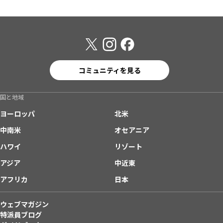
コミュニティを見る
国と地域
ヨーロッパ
北米
中南米
オセアニア
ハワイ
リゾート
アジア
中近東
アフリカ
日本
ウェブマガジン
特派員ブログ