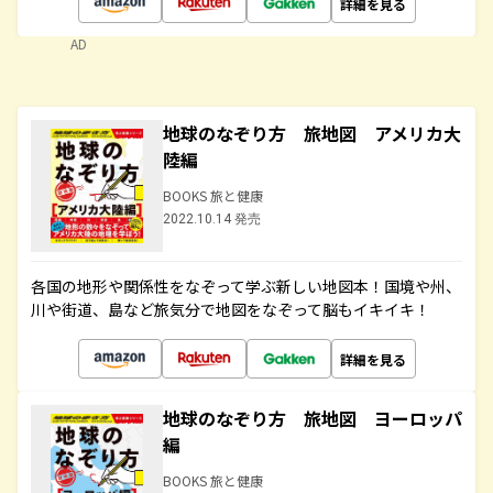
詳細を見る
AD
地球のなぞり方 旅地図 アメリカ大
陸編
BOOKS 旅と健康
2022.10.14 発売
各国の地形や関係性をなぞって学ぶ新しい地図本！国境や州、
川や街道、島など旅気分で地図をなぞって脳もイキイキ！
詳細を見る
地球のなぞり方 旅地図 ヨーロッパ
編
BOOKS 旅と健康