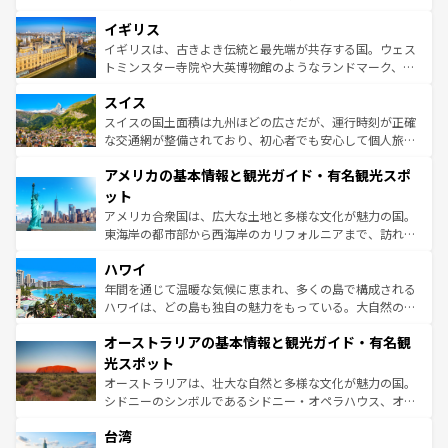
いる。シャンパンの発祥地であるランス、プロヴァンスの
道から、未来を先取りするようなモダンな都市まで多様な
香り高いラベンダー畑など、多彩な楽しみ方が可能だ。さ
イギリス
顔を持つこの国は、どこを歩いても飽きることがない。ベ
らに、パリ以外の地域にも魅力が溢れており、どの街角に
ルリンの文化的活気、バイエルン州のアルプスの絶景、そ
イギリスは、古きよき伝統と最先端が共存する国。ウェス
も豊かな歴史と文化が息づいている。パリ以外の個性あふ
してライン川沿いのワイン畑といった風景は必見。ビール
トミンスター寺院や大英博物館のようなランドマーク、歴
れる地方に足を運ぶとそれぞれで全く異なる文化を体験で
とソーセージを味わいながら地元の人と過ごす楽しい時間
史ある大学都市、美しい丘陵地帯や牧歌的な風景など、エ
きるだろう。 なお、新着のフランス情報は
コンテンツ一覧
スイス
は、お酒好きな人にはぜひ体験してほしい。 なお、新着の
リアごとに異なる魅力がある。また、優雅なアフタヌーン
を参照してほしい。
ドイツ情報は
コンテンツ一覧
を参照してほしい。
ティー、ビール好きにはたまらない英国パブ、サッカー観
スイスの国土面積は九州ほどの広さだが、運行時刻が正確
戦など、本場だからこそできる体験も豊富。イギリスを旅
な交通網が整備されており、初心者でも安心して個人旅行
して楽しみつくそう。 なお、新着のイギリス情報は
コンテ
を楽しめる。日本同様に時刻表どおりの旅が可能だ。中世
アメリカの基本情報と観光ガイド・有名観光スポ
ンツ一覧
を参照してほしい。
の建物がそのまま残る町や、スイスならではのユニークな
博物館もあり、アルプス観光だけでなく町歩きも満喫する
ット
ことができる。国民の所得が高いため物価も高いが、旅行
アメリカ合衆国は、広大な土地と多様な文化が魅力の国。
者向けの交通パス提供のサービスもあり、うまく活用すれ
東海岸の都市部から西海岸のカリフォルニアまで、訪れる
ば市内交通費無料で観光を楽しむこともできる。 なお、新
場所ごとに異なる風景と体験が待っている。ニューヨーク
着のスイス情報は
コンテンツ一覧
を参照してほしい。
ハワイ
のような巨大都市は、観光、ショッピング、エンターテイ
ンメントが詰まった刺激的なスポットだ。一方、アメリカ
年間を通じて温暖な気候に恵まれ、多くの島で構成される
西部には大自然が広がり、グランドキャニオンやイエロー
ハワイは、どの島も独自の魅力をもっている。大自然の神
ストーン国立公園といった絶景が堪能できる。さらに、南
秘を感じたいなら、火山が生み出した壮大な景観を誇るハ
オーストラリアの基本情報と観光ガイド・有名観
部のニューオーリンズでは、音楽と美食が融合した独特の
ワイ島は見逃せない。また、定番の観光地といえばオアフ
文化が魅力。旅行者はアメリカの各地域で異なる魅力を楽
島だが、静かな自然を求めるならマウイ島やカウアイ島が
光スポット
しみながら、その多様性と豊かな歴史を感じることができ
おすすめ。エメラルドグリーンに輝く海をはじめ、豊かな
オーストラリアは、壮大な自然と多様な文化が魅力の国。
るだろう。車でのロードトリップや列車の旅も、アメリカ
文化や歴史が息づいている。「アロハスピリット」と呼ば
シドニーのシンボルであるシドニー・オペラハウス、オー
ならではの贅沢な旅のスタイルだ。 なお、新着のアメリカ
れるおもてなしの心で訪れる人々を迎えてくれるハワイの
ストラリア東海岸北部に広がる大サンゴ礁地帯グレートバ
情報は
コンテンツ一覧
を参照してほしい。
人々、おいしいローカルフードやハワイアンミュージッ
台湾
リアリーフや大陸中央部にそびえるウルル（エアーズロッ