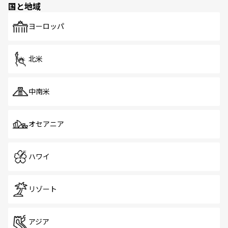
国と地域
発見がある。さらに、治安のよさや充実した公共交通機関
も、旅行者にとっては魅力的なポイント。グルメも豊富
で、ホーカーズは地元の風情を楽しめる外せないスポット
ヨーロッパ
だ。訪れる人を飽きさせないシンガポールで、多様な魅力
を体感しよう。 なお、新着のシンガポール情報は
コンテン
ツ一覧
を参照してほしい。
北米
中南米
オセアニア
ハワイ
リゾート
アジア