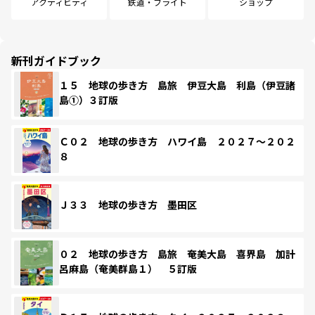
アクティビティ
鉄道・フライト
ショップ
新刊ガイドブック
１５ 地球の歩き方 島旅 伊豆大島 利島（伊豆諸
島①）３訂版
Ｃ０２ 地球の歩き方 ハワイ島 ２０２７～２０２
８
Ｊ３３ 地球の歩き方 墨田区
０２ 地球の歩き方 島旅 奄美大島 喜界島 加計
呂麻島（奄美群島１） ５訂版