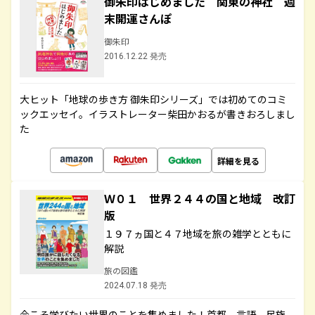
御朱印はじめました 関東の神社 週
末開運さんぽ
御朱印
2016.12.22 発売
大ヒット「地球の歩き方 御朱印シリーズ」では初めてのコミ
ックエッセイ。イラストレーター柴田かおるが書きおろしまし
た
詳細を見る
Ｗ０１ 世界２４４の国と地域 改訂
版
１９７ヵ国と４７地域を旅の雑学とともに
解説
旅の図鑑
2024.07.18 発売
今こそ学びたい世界のことを集めました！首都、言語、民族、