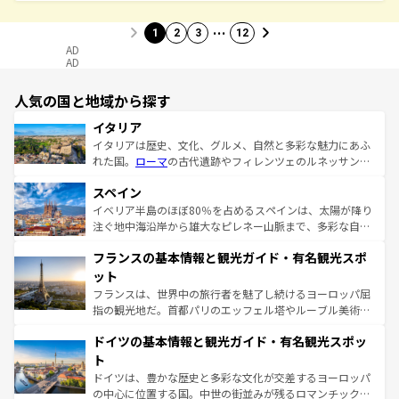
…
1
2
3
12
AD
AD
人気の国と地域から探す
イタリア
イタリアは歴史、文化、グルメ、自然と多彩な魅力にあふ
れた国。
ローマ
の古代遺跡やフィレンツェのルネッサンス
美術、ヴェネツィアの運河など、歴史あるスポットはもち
スペイン
ろん、トスカーナの美しい田園風景やアマルフィ海岸の絶
景など、自然景観も見逃せない。観光の合間には、本場の
イベリア半島のほぼ80％を占めるスペインは、太陽が降り
ピザやパスタなど、絶品のイタリア料理を堪能することも
注ぐ地中海沿岸から雄大なピレネー山脈まで、多彩な自然
できる。朝目覚めてから夜眠るまで、すべての瞬間を楽し
と文化が詰まったヨーロッパ屈指の旅行先だ。多様な地域
フランスの基本情報と観光ガイド・有名観光スポ
ませてくれるイタリアで、忘れられない旅をしてみよう！
文化が根付くこの国では、情熱的なフラメンコ、熱気あふ
なお、新着のイタリア情報は
コンテンツ一覧
を参照してほ
れる闘牛、そして美味しいタパスが生活の一部となってい
ット
しい。
る。首都マドリードの洗練された雰囲気や、バルセロナの
フランスは、世界中の旅行者を魅了し続けるヨーロッパ屈
アートに溢れた街角から、地方では古代ローマ遺跡や中世
指の観光地だ。首都パリのエッフェル塔やルーブル美術館
の城塞都市、穏やかなビーチリゾートまで多彩な表情を見
といった象徴的なスポットから、田舎町の古風な美しさま
せる。地方によって風土や気候が異なるスペインはその個
ドイツの基本情報と観光ガイド・有名観光スポッ
で、幅広い魅力が詰まっている。華麗な宮殿、歴史的な大
性で訪れる人を魅了する。 なお、新着のスペイン情報は
コ
聖堂、美しいビーチ、そして豊かな自然が、訪れる者を心
ト
ンテンツ一覧
を参照してほしい。
から魅了する。また、フランスは美食の国としても知ら
ドイツは、豊かな歴史と多彩な文化が交差するヨーロッパ
れ、フランス料理はユネスコ無形文化遺産にも登録されて
の中心に位置する国。中世の街並みが残るロマンチック街