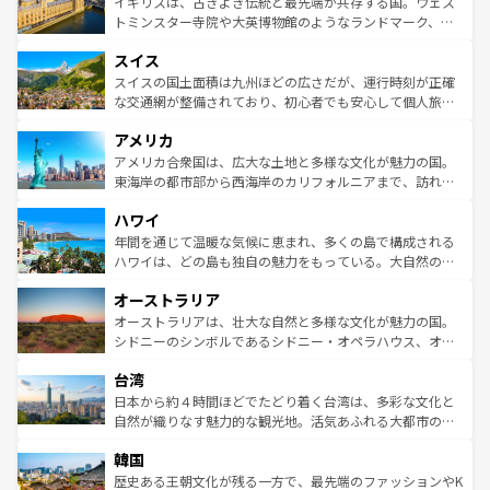
ルリンの文化的活気、バイエルン州のアルプスの絶景、そ
イギリスは、古きよき伝統と最先端が共存する国。ウェス
らに、パリ以外の地域にも魅力が溢れており、どの街角に
してライン川沿いのワイン畑といった風景は必見。ビール
トミンスター寺院や大英博物館のようなランドマーク、歴
も豊かな歴史と文化が息づいている。パリ以外の個性あふ
とソーセージを味わいながら地元の人と過ごす楽しい時間
史ある大学都市、美しい丘陵地帯や牧歌的な風景など、エ
れる地方に足を運ぶとそれぞれで全く異なる文化を体験で
スイス
は、お酒好きな人にはぜひ体験してほしい。 なお、新着の
リアごとに異なる魅力がある。また、優雅なアフタヌーン
きるだろう。 なお、新着のフランス情報は
コンテンツ一覧
ドイツ情報は
コンテンツ一覧
を参照してほしい。
ティー、ビール好きにはたまらない英国パブ、サッカー観
スイスの国土面積は九州ほどの広さだが、運行時刻が正確
を参照してほしい。
戦など、本場だからこそできる体験も豊富。イギリスを旅
な交通網が整備されており、初心者でも安心して個人旅行
して楽しみつくそう。 なお、新着のイギリス情報は
コンテ
を楽しめる。日本同様に時刻表どおりの旅が可能だ。中世
アメリカ
ンツ一覧
を参照してほしい。
の建物がそのまま残る町や、スイスならではのユニークな
博物館もあり、アルプス観光だけでなく町歩きも満喫する
アメリカ合衆国は、広大な土地と多様な文化が魅力の国。
ことができる。国民の所得が高いため物価も高いが、旅行
東海岸の都市部から西海岸のカリフォルニアまで、訪れる
者向けの交通パス提供のサービスもあり、うまく活用すれ
場所ごとに異なる風景と体験が待っている。ニューヨーク
ハワイ
ば市内交通費無料で観光を楽しむこともできる。 なお、新
のような巨大都市は、観光、ショッピング、エンターテイ
着のスイス情報は
コンテンツ一覧
を参照してほしい。
ンメントが詰まった刺激的なスポットだ。一方、アメリカ
年間を通じて温暖な気候に恵まれ、多くの島で構成される
西部には大自然が広がり、グランドキャニオンやイエロー
ハワイは、どの島も独自の魅力をもっている。大自然の神
ストーン国立公園といった絶景が堪能できる。さらに、南
秘を感じたいなら、火山が生み出した壮大な景観を誇るハ
オーストラリア
部のニューオーリンズでは、音楽と美食が融合した独特の
ワイ島は見逃せない。また、定番の観光地といえばオアフ
文化が魅力。旅行者はアメリカの各地域で異なる魅力を楽
島だが、静かな自然を求めるならマウイ島やカウアイ島が
オーストラリアは、壮大な自然と多様な文化が魅力の国。
しみながら、その多様性と豊かな歴史を感じることができ
おすすめ。エメラルドグリーンに輝く海をはじめ、豊かな
シドニーのシンボルであるシドニー・オペラハウス、オー
るだろう。車でのロードトリップや列車の旅も、アメリカ
文化や歴史が息づいている。「アロハスピリット」と呼ば
ストラリア東海岸北部に広がる大サンゴ礁地帯グレートバ
ならではの贅沢な旅のスタイルだ。 なお、新着のアメリカ
台湾
れるおもてなしの心で訪れる人々を迎えてくれるハワイの
リアリーフや大陸中央部にそびえるウルル（エアーズロッ
情報は
コンテンツ一覧
を参照してほしい。
人々、おいしいローカルフードやハワイアンミュージッ
ク）、タスマニアの美しい原生林やケアンズの熱帯雨林な
日本から約４時間ほどでたどり着く台湾は、多彩な文化と
ク、伝統的なフラダンスなど、すべてがハワイの魅力を彩
ど、見どころがたくさん。また、カフェやワイン、オージ
自然が織りなす魅力的な観光地。活気あふれる大都市の台
っている。訪れるたびに新しい発見と感動が待っているハ
ービーフなどの食文化も豊かで、美味しいものであふれて
北やノスタルジックな町並みが人気な九份（ジォウフェ
ワイを、存分に味わってほしい。 なお、新着のハワイ情報
韓国
いる。アクティビティも充実しており、サーフィンやダイ
ン）、静ひつな山岳地帯である台湾東部など、都市の喧騒
は
コンテンツ一覧
を参照してほしい。
ビング、ハイキングなど、アウトドア好きにはたまらな
と山間の静けさが共存しており、訪れる人に新しい発見と
歴史ある王朝文化が残る一方で、最先端のファッションやK