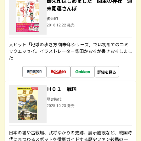
御朱印はじめました 関東の神社 週
末開運さんぽ
御朱印
2016.12.22 発売
大ヒット「地球の歩き方 御朱印シリーズ」では初めてのコミ
ックエッセイ。イラストレーター柴田かおるが書きおろしまし
た
詳細を見る
Ｈ０１ 戦国
歴史時代
2025.10.23 発売
日本の城や古戦場、武将ゆかりの史跡、展示施設など、戦国時
代にまつわるスポットを徹底ガイドする歴史ファン必携の一