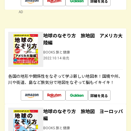
詳細を見る
AD
地球のなぞり方 旅地図 アメリカ大
陸編
BOOKS 旅と健康
2022.10.14 発売
各国の地形や関係性をなぞって学ぶ新しい地図本！国境や州、
川や街道、島など旅気分で地図をなぞって脳もイキイキ！
詳細を見る
地球のなぞり方 旅地図 ヨーロッパ
編
BOOKS 旅と健康