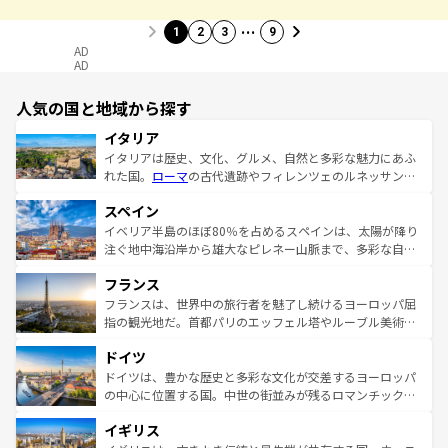
…
1
2
3
9
AD
AD
人気の国と地域から探す
イタリア
イタリアは歴史、文化、グルメ、自然と多彩な魅力にあふ
れた国。
ローマ
の古代遺跡やフィレンツェのルネッサンス
美術、ヴェネツィアの運河など、歴史あるスポットはもち
スペイン
ろん、トスカーナの美しい田園風景やアマルフィ海岸の絶
景など、自然景観も見逃せない。観光の合間には、本場の
イベリア半島のほぼ80％を占めるスペインは、太陽が降り
ピザやパスタなど、絶品のイタリア料理を堪能することも
注ぐ地中海沿岸から雄大なピレネー山脈まで、多彩な自然
できる。朝目覚めてから夜眠るまで、すべての瞬間を楽し
と文化が詰まったヨーロッパ屈指の旅行先だ。多様な地域
フランス
ませてくれるイタリアで、忘れられない旅をしてみよう！
文化が根付くこの国では、情熱的なフラメンコ、熱気あふ
なお、新着のイタリア情報は
コンテンツ一覧
を参照してほ
れる闘牛、そして美味しいタパスが生活の一部となってい
フランスは、世界中の旅行者を魅了し続けるヨーロッパ屈
しい。
る。首都マドリードの洗練された雰囲気や、バルセロナの
指の観光地だ。首都パリのエッフェル塔やルーブル美術館
アートに溢れた街角から、地方では古代ローマ遺跡や中世
といった象徴的なスポットから、田舎町の古風な美しさま
ドイツ
の城塞都市、穏やかなビーチリゾートまで多彩な表情を見
で、幅広い魅力が詰まっている。華麗な宮殿、歴史的な大
せる。地方によって風土や気候が異なるスペインはその個
聖堂、美しいビーチ、そして豊かな自然が、訪れる者を心
ドイツは、豊かな歴史と多彩な文化が交差するヨーロッパ
性で訪れる人を魅了する。 なお、新着のスペイン情報は
コ
から魅了する。また、フランスは美食の国としても知ら
の中心に位置する国。中世の街並みが残るロマンチック街
ンテンツ一覧
を参照してほしい。
れ、フランス料理はユネスコ無形文化遺産にも登録されて
道から、未来を先取りするようなモダンな都市まで多様な
イギリス
いる。シャンパンの発祥地であるランス、プロヴァンスの
顔を持つこの国は、どこを歩いても飽きることがない。ベ
香り高いラベンダー畑など、多彩な楽しみ方が可能だ。さ