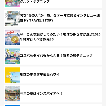
グルメ・テクニック
旬な“あの人”が「旅」をテーマに語るインタビュー連
載 MY TRAVEL STORY
今、こんな旅がしてみたい！地球の歩き方が選ぶ2026
年絶対行くべき旅先30
コスパもタイパもかなえる！賢者の旅テクニック
地球の歩き方♥偏愛ハワイ
今年の夏はインスパイアへ！