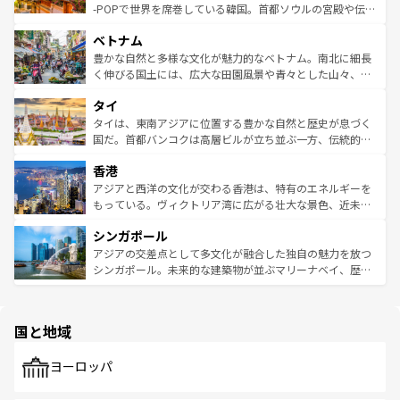
い。オーストラリアの多彩な魅力を存分に味わいつくそ
驚きをもたらしてくれる。また、奥深い台湾の食文化も魅
-POPで世界を席巻している韓国。首都ソウルの宮殿や伝統
う。 なお、新着のオーストラリア情報は
コンテンツ一覧
を
力で、夜市などの屋台グルメから高級料理、ヘルシーで美
家屋が並ぶエリアでは韓国の歴史と文化に浸ることがで
参照してほしい。
ベトナム
容にもいいと評判のスイーツなど、バラエティ豊かな料理
き、地方に足を延ばせば四季折々の自然美を楽しむことが
が味わえる。 なお、新着の台湾情報は
コンテンツ一覧
を参
できる。そして、キムチや焼肉、絶品のストリートフード
豊かな自然と多様な文化が魅力的なベトナム。南北に細長
照してほしい。
まで、さまざまな韓国料理が待っている。夜には、韓国な
く伸びる国土には、広大な田園風景や青々とした山々、世
らではのナイトライフも堪能できる。あたたかいホスピタ
界遺産に登録された壮大な自然景観が点在し、都市部では
タイ
リティに包まれながら、韓国の多彩な魅力を心ゆくまで味
急速な発展と共に伝統が息づく。ハノイの古い町並みやホ
わってみてほしい。 なお、新着の韓国情報は
コンテンツ一
ーチミン市のフランス統治時代の建物も、独特の雰囲気を
タイは、東南アジアに位置する豊かな自然と歴史が息づく
覧
を参照してほしい。
醸し出している。また、バラエティの豊かさとおいしさで
国だ。首都バンコクは高層ビルが立ち並ぶ一方、伝統的な
世界中の食通を魅了してやまないベトナム料理も魅力のひ
寺院や市場がいたるところに点在し、古きよき文化と現代
香港
とつ。フォーやバインミー、ベトナムコーヒーなどは、ぜ
の活気が交差している。北部ではチェンマイなどの山岳地
ひ現地で味わいたい。どの地域を訪れてもあたたかい人々
帯で自然と触れ合い、南部ではプーケットやクラビの美し
アジアと西洋の文化が交わる香港は、特有のエネルギーを
が旅行者を迎えてくれるので、きっと忘れられない旅にな
いビーチでリゾート気分を楽しむことができる。タイ料理
もっている。ヴィクトリア湾に広がる壮大な景色、近未来
るはずだ。 なお、新着のベトナム情報は
コンテンツ一覧
を
は世界的に有名で、屋台から高級レストランまで味覚を刺
的なアートスポット、そして歴史と現代が融合した町並
参照してほしい。
シンガポール
激する。気候は一年中温暖で、どの季節にも異なる楽しみ
み、どこを訪れても感動するはず。観光スポットが密集し
が待っている。親しみやすいタイの人々、仏教を中心とし
ており、効率よく見どころを回れるのも魅力。息をのむよ
アジアの交差点として多文化が融合した独自の魅力を放つ
た文化、そして多様な観光資源が、訪れる旅人を魅了し続
うな絶景から文化的な体験まで、香港を存分に楽しみ尽く
シンガポール。未来的な建築物が並ぶマリーナベイ、歴史
ける。 なお、新着のタイ情報は
コンテンツ一覧
を参照して
そう。 なお、新着の香港情報は
コンテンツ一覧
を参照して
と伝統を感じられるエスニックタウン、多数の緑豊かな公
ほしい。
ほしい。
園や自然保護区など、自然が調和した近代的な景観と文化
の多様性あふれるカラフルな町は、どこを歩いても新しい
国と地域
発見がある。さらに、治安のよさや充実した公共交通機関
も、旅行者にとっては魅力的なポイント。グルメも豊富
で、ホーカーズは地元の風情を楽しめる外せないスポット
ヨーロッパ
だ。訪れる人を飽きさせないシンガポールで、多様な魅力
を体感しよう。 なお、新着のシンガポール情報は
コンテン