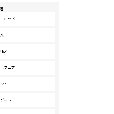
域
ヨーロッパ
北米
中南米
オセアニア
ハワイ
リゾート