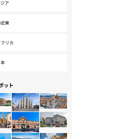
アジア
中近東
アフリカ
日本
ポット