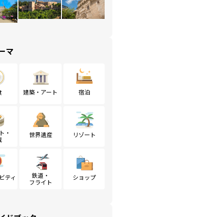
ーマ
食
建築・アート
宿泊
ト・
世界遺産
リゾート
戦
鉄道・
ビティ
ショップ
フライト