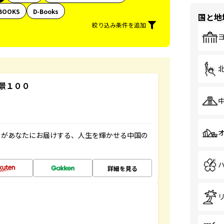
BOOKS
D-Books
国と地
絞り込み条件を追加
景１００
」があなたにお届けする、人生を輝かせる中国の
詳細を見る