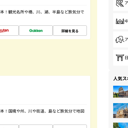
図本！観光名所や橋、川、湖、半島など旅気分で
詳細を見る
人気ス
図本！国境や州、川や街道、島など旅気分で地図