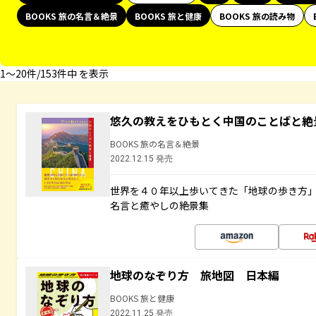
BOOKS 旅の名言＆絶景
BOOKS 旅と健康
BOOKS 旅の読み物
1〜20件/153件中 を表示
悠久の教えをひもとく中国のことばと絶
BOOKS 旅の名言＆絶景
2022.12.15 発売
世界を４０年以上歩いてきた「地球の歩き方
名言と癒やしの絶景集
地球のなぞり方 旅地図 日本編
BOOKS 旅と健康
2022.11.25 発売