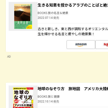
生きる知恵を授かるアラブのことばと絶
BOOKS 旅の名言＆絶景
2022.07.14 発売
古きと新しき、東と西が調和するオリエンタ
生を輝かせる名言と癒やしの絶景集！
AD
地球のなぞり方 旅地図 アメリカ大陸
BOOKS 旅と健康
2022.10.14 発売