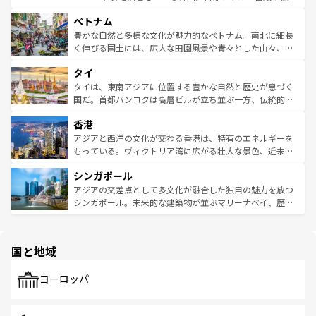
う。 なお、新着のオーストラリア情報は
コンテンツ一覧
を
力で、夜市などの屋台グルメから高級料理、ヘルシーで美
家屋が並ぶエリアでは韓国の歴史と文化に浸ることがで
参照してほしい。
ベトナム
容にもいいと評判のスイーツなど、バラエティ豊かな料理
き、地方に足を延ばせば四季折々の自然美を楽しむことが
が味わえる。 なお、新着の台湾情報は
コンテンツ一覧
を参
できる。そして、キムチや焼肉、絶品のストリートフード
豊かな自然と多様な文化が魅力的なベトナム。南北に細長
照してほしい。
まで、さまざまな韓国料理が待っている。夜には、韓国な
く伸びる国土には、広大な田園風景や青々とした山々、世
らではのナイトライフも堪能できる。あたたかいホスピタ
界遺産に登録された壮大な自然景観が点在し、都市部では
タイ
リティに包まれながら、韓国の多彩な魅力を心ゆくまで味
急速な発展と共に伝統が息づく。ハノイの古い町並みやホ
わってみてほしい。 なお、新着の韓国情報は
コンテンツ一
ーチミン市のフランス統治時代の建物も、独特の雰囲気を
タイは、東南アジアに位置する豊かな自然と歴史が息づく
覧
を参照してほしい。
醸し出している。また、バラエティの豊かさとおいしさで
国だ。首都バンコクは高層ビルが立ち並ぶ一方、伝統的な
世界中の食通を魅了してやまないベトナム料理も魅力のひ
寺院や市場がいたるところに点在し、古きよき文化と現代
香港
とつ。フォーやバインミー、ベトナムコーヒーなどは、ぜ
の活気が交差している。北部ではチェンマイなどの山岳地
ひ現地で味わいたい。どの地域を訪れてもあたたかい人々
帯で自然と触れ合い、南部ではプーケットやクラビの美し
アジアと西洋の文化が交わる香港は、特有のエネルギーを
が旅行者を迎えてくれるので、きっと忘れられない旅にな
いビーチでリゾート気分を楽しむことができる。タイ料理
もっている。ヴィクトリア湾に広がる壮大な景色、近未来
るはずだ。 なお、新着のベトナム情報は
コンテンツ一覧
を
は世界的に有名で、屋台から高級レストランまで味覚を刺
的なアートスポット、そして歴史と現代が融合した町並
参照してほしい。
シンガポール
激する。気候は一年中温暖で、どの季節にも異なる楽しみ
み、どこを訪れても感動するはず。観光スポットが密集し
が待っている。親しみやすいタイの人々、仏教を中心とし
ており、効率よく見どころを回れるのも魅力。息をのむよ
アジアの交差点として多文化が融合した独自の魅力を放つ
た文化、そして多様な観光資源が、訪れる旅人を魅了し続
うな絶景から文化的な体験まで、香港を存分に楽しみ尽く
シンガポール。未来的な建築物が並ぶマリーナベイ、歴史
ける。 なお、新着のタイ情報は
コンテンツ一覧
を参照して
そう。 なお、新着の香港情報は
コンテンツ一覧
を参照して
と伝統を感じられるエスニックタウン、多数の緑豊かな公
ほしい。
ほしい。
園や自然保護区など、自然が調和した近代的な景観と文化
の多様性あふれるカラフルな町は、どこを歩いても新しい
国と地域
発見がある。さらに、治安のよさや充実した公共交通機関
も、旅行者にとっては魅力的なポイント。グルメも豊富
で、ホーカーズは地元の風情を楽しめる外せないスポット
ヨーロッパ
だ。訪れる人を飽きさせないシンガポールで、多様な魅力
を体感しよう。 なお、新着のシンガポール情報は
コンテン