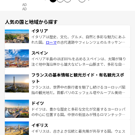
AD
AD
人気の国と地域から探す
イタリア
イタリアは歴史、文化、グルメ、自然と多彩な魅力にあふ
れた国。
ローマ
の古代遺跡やフィレンツェのルネッサンス
美術、ヴェネツィアの運河など、歴史あるスポットはもち
スペイン
ろん、トスカーナの美しい田園風景やアマルフィ海岸の絶
景など、自然景観も見逃せない。観光の合間には、本場の
イベリア半島のほぼ80％を占めるスペインは、太陽が降り
ピザやパスタなど、絶品のイタリア料理を堪能することも
注ぐ地中海沿岸から雄大なピレネー山脈まで、多彩な自然
できる。朝目覚めてから夜眠るまで、すべての瞬間を楽し
と文化が詰まったヨーロッパ屈指の旅行先だ。多様な地域
フランスの基本情報と観光ガイド・有名観光スポ
ませてくれるイタリアで、忘れられない旅をしてみよう！
文化が根付くこの国では、情熱的なフラメンコ、熱気あふ
なお、新着のイタリア情報は
コンテンツ一覧
を参照してほ
れる闘牛、そして美味しいタパスが生活の一部となってい
ット
しい。
る。首都マドリードの洗練された雰囲気や、バルセロナの
フランスは、世界中の旅行者を魅了し続けるヨーロッパ屈
アートに溢れた街角から、地方では古代ローマ遺跡や中世
指の観光地だ。首都パリのエッフェル塔やルーブル美術館
の城塞都市、穏やかなビーチリゾートまで多彩な表情を見
といった象徴的なスポットから、田舎町の古風な美しさま
せる。地方によって風土や気候が異なるスペインはその個
ドイツ
で、幅広い魅力が詰まっている。華麗な宮殿、歴史的な大
性で訪れる人を魅了する。 なお、新着のスペイン情報は
コ
聖堂、美しいビーチ、そして豊かな自然が、訪れる者を心
ドイツは、豊かな歴史と多彩な文化が交差するヨーロッパ
ンテンツ一覧
を参照してほしい。
から魅了する。また、フランスは美食の国としても知ら
の中心に位置する国。中世の街並みが残るロマンチック街
れ、フランス料理はユネスコ無形文化遺産にも登録されて
道から、未来を先取りするようなモダンな都市まで多様な
イギリス
いる。シャンパンの発祥地であるランス、プロヴァンスの
顔を持つこの国は、どこを歩いても飽きることがない。ベ
香り高いラベンダー畑など、多彩な楽しみ方が可能だ。さ
ルリンの文化的活気、バイエルン州のアルプスの絶景、そ
イギリスは、古きよき伝統と最先端が共存する国。ウェス