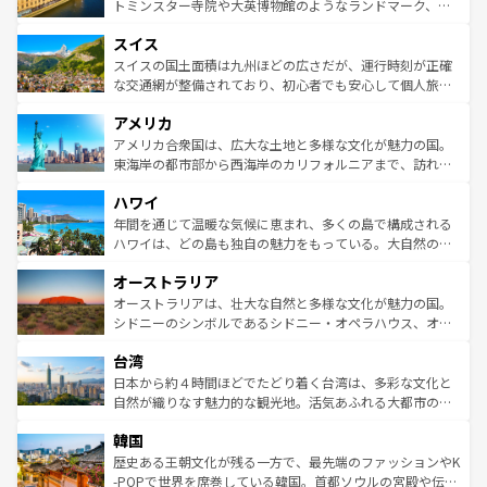
らに、パリ以外の地域にも魅力が溢れており、どの街角に
してライン川沿いのワイン畑といった風景は必見。ビール
トミンスター寺院や大英博物館のようなランドマーク、歴
も豊かな歴史と文化が息づいている。パリ以外の個性あふ
とソーセージを味わいながら地元の人と過ごす楽しい時間
史ある大学都市、美しい丘陵地帯や牧歌的な風景など、エ
れる地方に足を運ぶとそれぞれで全く異なる文化を体験で
スイス
は、お酒好きな人にはぜひ体験してほしい。 なお、新着の
リアごとに異なる魅力がある。また、優雅なアフタヌーン
きるだろう。 なお、新着のフランス情報は
コンテンツ一覧
ドイツ情報は
コンテンツ一覧
を参照してほしい。
ティー、ビール好きにはたまらない英国パブ、サッカー観
スイスの国土面積は九州ほどの広さだが、運行時刻が正確
を参照してほしい。
戦など、本場だからこそできる体験も豊富。イギリスを旅
な交通網が整備されており、初心者でも安心して個人旅行
して楽しみつくそう。 なお、新着のイギリス情報は
コンテ
を楽しめる。日本同様に時刻表どおりの旅が可能だ。中世
アメリカ
ンツ一覧
を参照してほしい。
の建物がそのまま残る町や、スイスならではのユニークな
博物館もあり、アルプス観光だけでなく町歩きも満喫する
アメリカ合衆国は、広大な土地と多様な文化が魅力の国。
ことができる。国民の所得が高いため物価も高いが、旅行
東海岸の都市部から西海岸のカリフォルニアまで、訪れる
者向けの交通パス提供のサービスもあり、うまく活用すれ
場所ごとに異なる風景と体験が待っている。ニューヨーク
ハワイ
ば市内交通費無料で観光を楽しむこともできる。 なお、新
のような巨大都市は、観光、ショッピング、エンターテイ
着のスイス情報は
コンテンツ一覧
を参照してほしい。
ンメントが詰まった刺激的なスポットだ。一方、アメリカ
年間を通じて温暖な気候に恵まれ、多くの島で構成される
西部には大自然が広がり、グランドキャニオンやイエロー
ハワイは、どの島も独自の魅力をもっている。大自然の神
ストーン国立公園といった絶景が堪能できる。さらに、南
秘を感じたいなら、火山が生み出した壮大な景観を誇るハ
オーストラリア
部のニューオーリンズでは、音楽と美食が融合した独特の
ワイ島は見逃せない。また、定番の観光地といえばオアフ
文化が魅力。旅行者はアメリカの各地域で異なる魅力を楽
島だが、静かな自然を求めるならマウイ島やカウアイ島が
オーストラリアは、壮大な自然と多様な文化が魅力の国。
しみながら、その多様性と豊かな歴史を感じることができ
おすすめ。エメラルドグリーンに輝く海をはじめ、豊かな
シドニーのシンボルであるシドニー・オペラハウス、オー
るだろう。車でのロードトリップや列車の旅も、アメリカ
文化や歴史が息づいている。「アロハスピリット」と呼ば
ストラリア東海岸北部に広がる大サンゴ礁地帯グレートバ
ならではの贅沢な旅のスタイルだ。 なお、新着のアメリカ
台湾
れるおもてなしの心で訪れる人々を迎えてくれるハワイの
リアリーフや大陸中央部にそびえるウルル（エアーズロッ
情報は
コンテンツ一覧
を参照してほしい。
人々、おいしいローカルフードやハワイアンミュージッ
ク）、タスマニアの美しい原生林やケアンズの熱帯雨林な
日本から約４時間ほどでたどり着く台湾は、多彩な文化と
ク、伝統的なフラダンスなど、すべてがハワイの魅力を彩
ど、見どころがたくさん。また、カフェやワイン、オージ
自然が織りなす魅力的な観光地。活気あふれる大都市の台
っている。訪れるたびに新しい発見と感動が待っているハ
ービーフなどの食文化も豊かで、美味しいものであふれて
北やノスタルジックな町並みが人気な九份（ジォウフェ
ワイを、存分に味わってほしい。 なお、新着のハワイ情報
韓国
いる。アクティビティも充実しており、サーフィンやダイ
ン）、静ひつな山岳地帯である台湾東部など、都市の喧騒
は
コンテンツ一覧
を参照してほしい。
ビング、ハイキングなど、アウトドア好きにはたまらな
と山間の静けさが共存しており、訪れる人に新しい発見と
歴史ある王朝文化が残る一方で、最先端のファッションやK
い。オーストラリアの多彩な魅力を存分に味わいつくそ
驚きをもたらしてくれる。また、奥深い台湾の食文化も魅
-POPで世界を席巻している韓国。首都ソウルの宮殿や伝統