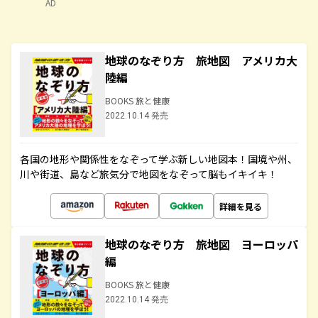
AD
地球のなぞり方 旅地図 アメリカ大
陸編
BOOKS 旅と健康
2022.10.14 発売
各国の地形や関係性をなぞって学ぶ新しい地図本！国境や州、
川や街道、島など旅気分で地図をなぞって脳もイキイキ！
詳細を見る
地球のなぞり方 旅地図 ヨーロッパ
編
BOOKS 旅と健康
2022.10.14 発売