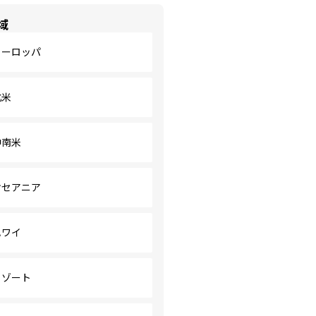
域
ヨーロッパ
北米
中南米
オセアニア
ハワイ
リゾート