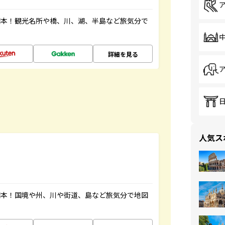
図本！観光名所や橋、川、湖、半島など旅気分で
詳細を見る
人気ス
図本！国境や州、川や街道、島など旅気分で地図