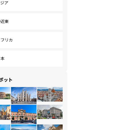
アジア
中近東
アフリカ
日本
ポット