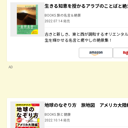
生きる知恵を授かるアラブのことばと絶
BOOKS 旅の名言＆絶景
2022.07.14 発売
古きと新しき、東と西が調和するオリエンタ
生を輝かせる名言と癒やしの絶景集！
AD
地球のなぞり方 旅地図 アメリカ大陸
BOOKS 旅と健康
2022.10.14 発売