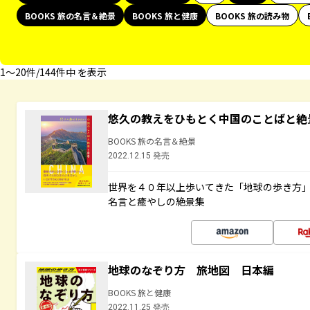
BOOKS 旅の名言＆絶景
BOOKS 旅と健康
BOOKS 旅の読み物
1〜20件/144件中 を表示
悠久の教えをひもとく中国のことばと絶
BOOKS 旅の名言＆絶景
2022.12.15 発売
世界を４０年以上歩いてきた「地球の歩き方
名言と癒やしの絶景集
地球のなぞり方 旅地図 日本編
BOOKS 旅と健康
2022.11.25 発売