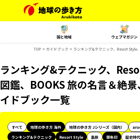
国と地域
ウェブマガジン
TOP
ガイドブック
ランキング&テクニック、Resort St
ランキング&テクニック、Resor
図鑑、BOOKS 旅の名言＆絶景
イドブック一覧
すべて
地球の歩き方 海外
地球の歩き方 Jシリーズ（国内）
aru
ランキング&テクニック
Resort Style
島旅
御朱印
歴史時