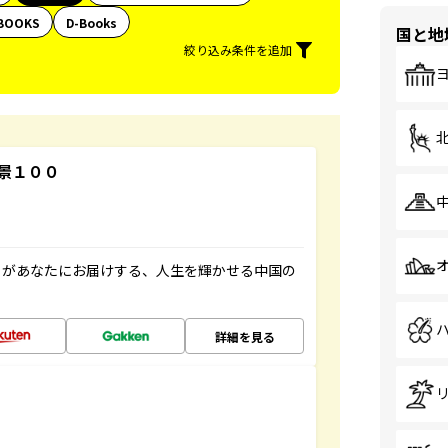
BOOKS
D-Books
国と地
絞り込み条件を追加
景１００
」があなたにお届けする、人生を輝かせる中国の
詳細を見る