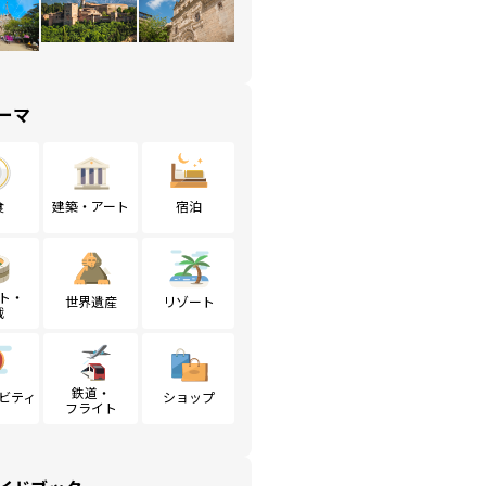
ーマ
食
建築・アート
宿泊
ト・
世界遺産
リゾート
戦
鉄道・
ビティ
ショップ
フライト