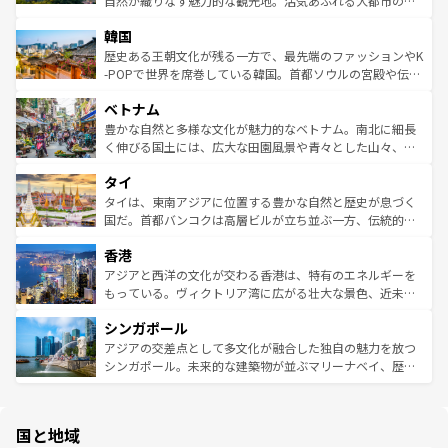
自然が織りなす魅力的な観光地。活気あふれる大都市の台
っている。訪れるたびに新しい発見と感動が待っているハ
ービーフなどの食文化も豊かで、美味しいものであふれて
北やノスタルジックな町並みが人気な九份（ジォウフェ
ワイを、存分に味わってほしい。 なお、新着のハワイ情報
韓国
いる。アクティビティも充実しており、サーフィンやダイ
ン）、静ひつな山岳地帯である台湾東部など、都市の喧騒
は
コンテンツ一覧
を参照してほしい。
ビング、ハイキングなど、アウトドア好きにはたまらな
と山間の静けさが共存しており、訪れる人に新しい発見と
歴史ある王朝文化が残る一方で、最先端のファッションやK
い。オーストラリアの多彩な魅力を存分に味わいつくそ
驚きをもたらしてくれる。また、奥深い台湾の食文化も魅
-POPで世界を席巻している韓国。首都ソウルの宮殿や伝統
う。 なお、新着のオーストラリア情報は
コンテンツ一覧
を
力で、夜市などの屋台グルメから高級料理、ヘルシーで美
家屋が並ぶエリアでは韓国の歴史と文化に浸ることがで
参照してほしい。
ベトナム
容にもいいと評判のスイーツなど、バラエティ豊かな料理
き、地方に足を延ばせば四季折々の自然美を楽しむことが
が味わえる。 なお、新着の台湾情報は
コンテンツ一覧
を参
できる。そして、キムチや焼肉、絶品のストリートフード
豊かな自然と多様な文化が魅力的なベトナム。南北に細長
照してほしい。
まで、さまざまな韓国料理が待っている。夜には、韓国な
く伸びる国土には、広大な田園風景や青々とした山々、世
らではのナイトライフも堪能できる。あたたかいホスピタ
界遺産に登録された壮大な自然景観が点在し、都市部では
タイ
リティに包まれながら、韓国の多彩な魅力を心ゆくまで味
急速な発展と共に伝統が息づく。ハノイの古い町並みやホ
わってみてほしい。 なお、新着の韓国情報は
コンテンツ一
ーチミン市のフランス統治時代の建物も、独特の雰囲気を
タイは、東南アジアに位置する豊かな自然と歴史が息づく
覧
を参照してほしい。
醸し出している。また、バラエティの豊かさとおいしさで
国だ。首都バンコクは高層ビルが立ち並ぶ一方、伝統的な
世界中の食通を魅了してやまないベトナム料理も魅力のひ
寺院や市場がいたるところに点在し、古きよき文化と現代
香港
とつ。フォーやバインミー、ベトナムコーヒーなどは、ぜ
の活気が交差している。北部ではチェンマイなどの山岳地
ひ現地で味わいたい。どの地域を訪れてもあたたかい人々
帯で自然と触れ合い、南部ではプーケットやクラビの美し
アジアと西洋の文化が交わる香港は、特有のエネルギーを
が旅行者を迎えてくれるので、きっと忘れられない旅にな
いビーチでリゾート気分を楽しむことができる。タイ料理
もっている。ヴィクトリア湾に広がる壮大な景色、近未来
るはずだ。 なお、新着のベトナム情報は
コンテンツ一覧
を
は世界的に有名で、屋台から高級レストランまで味覚を刺
的なアートスポット、そして歴史と現代が融合した町並
参照してほしい。
シンガポール
激する。気候は一年中温暖で、どの季節にも異なる楽しみ
み、どこを訪れても感動するはず。観光スポットが密集し
が待っている。親しみやすいタイの人々、仏教を中心とし
ており、効率よく見どころを回れるのも魅力。息をのむよ
アジアの交差点として多文化が融合した独自の魅力を放つ
た文化、そして多様な観光資源が、訪れる旅人を魅了し続
うな絶景から文化的な体験まで、香港を存分に楽しみ尽く
シンガポール。未来的な建築物が並ぶマリーナベイ、歴史
ける。 なお、新着のタイ情報は
コンテンツ一覧
を参照して
そう。 なお、新着の香港情報は
コンテンツ一覧
を参照して
と伝統を感じられるエスニックタウン、多数の緑豊かな公
ほしい。
ほしい。
園や自然保護区など、自然が調和した近代的な景観と文化
の多様性あふれるカラフルな町は、どこを歩いても新しい
国と地域
発見がある。さらに、治安のよさや充実した公共交通機関