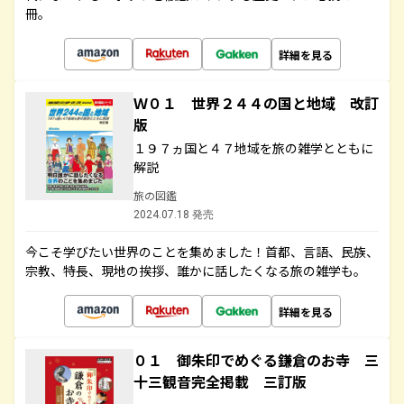
冊。
詳細を見る
Ｗ０１ 世界２４４の国と地域 改訂
版
１９７ヵ国と４７地域を旅の雑学とともに
解説
旅の図鑑
2024.07.18 発売
今こそ学びたい世界のことを集めました！首都、言語、民族、
宗教、特長、現地の挨拶、誰かに話したくなる旅の雑学も。
詳細を見る
０１ 御朱印でめぐる鎌倉のお寺 三
十三観音完全掲載 三訂版