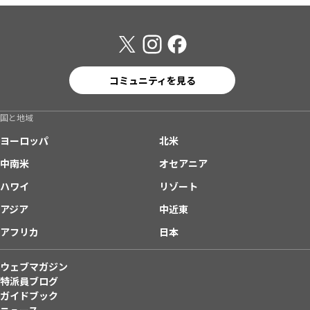
コミュニティを見る
国と地域
ヨーロッパ
北米
中南米
オセアニア
ハワイ
リゾート
アジア
中近東
アフリカ
日本
ウェブマガジン
特派員ブログ
ガイドブック
ニュース