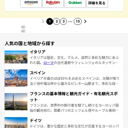
詳細を見る
…
1
2
3
15
AD
AD
人気の国と地域から探す
イタリア
イタリアは歴史、文化、グルメ、自然と多彩な魅力にあふ
れた国。
ローマ
の古代遺跡やフィレンツェのルネッサンス
美術、ヴェネツィアの運河など、歴史あるスポットはもち
スペイン
ろん、トスカーナの美しい田園風景やアマルフィ海岸の絶
景など、自然景観も見逃せない。観光の合間には、本場の
イベリア半島のほぼ80％を占めるスペインは、太陽が降り
ピザやパスタなど、絶品のイタリア料理を堪能することも
注ぐ地中海沿岸から雄大なピレネー山脈まで、多彩な自然
できる。朝目覚めてから夜眠るまで、すべての瞬間を楽し
と文化が詰まったヨーロッパ屈指の旅行先だ。多様な地域
フランスの基本情報と観光ガイド・有名観光スポ
ませてくれるイタリアで、忘れられない旅をしてみよう！
文化が根付くこの国では、情熱的なフラメンコ、熱気あふ
なお、新着のイタリア情報は
コンテンツ一覧
を参照してほ
れる闘牛、そして美味しいタパスが生活の一部となってい
ット
しい。
る。首都マドリードの洗練された雰囲気や、バルセロナの
フランスは、世界中の旅行者を魅了し続けるヨーロッパ屈
アートに溢れた街角から、地方では古代ローマ遺跡や中世
指の観光地だ。首都パリのエッフェル塔やルーブル美術館
の城塞都市、穏やかなビーチリゾートまで多彩な表情を見
といった象徴的なスポットから、田舎町の古風な美しさま
せる。地方によって風土や気候が異なるスペインはその個
ドイツ
で、幅広い魅力が詰まっている。華麗な宮殿、歴史的な大
性で訪れる人を魅了する。 なお、新着のスペイン情報は
コ
聖堂、美しいビーチ、そして豊かな自然が、訪れる者を心
ドイツは、豊かな歴史と多彩な文化が交差するヨーロッパ