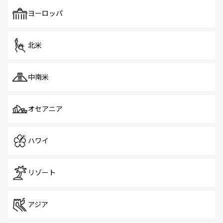
も、旅行者にとっては魅力的なポイント。グルメも豊富
で、ホーカーズは地元の風情を楽しめる外せないスポット
ヨーロッパ
だ。訪れる人を飽きさせないシンガポールで、多様な魅力
を体感しよう。 なお、新着のシンガポール情報は
コンテン
ツ一覧
を参照してほしい。
北米
中南米
オセアニア
ハワイ
リゾート
アジア