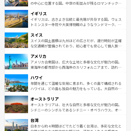
ンテンツ一覧
を参照してほしい。
から魅了する。また、フランスは美食の国としても知ら
の中心に位置する国。中世の街並みが残るロマンチック街
れ、フランス料理はユネスコ無形文化遺産にも登録されて
道から、未来を先取りするようなモダンな都市まで多様な
イギリス
いる。シャンパンの発祥地であるランス、プロヴァンスの
顔を持つこの国は、どこを歩いても飽きることがない。ベ
香り高いラベンダー畑など、多彩な楽しみ方が可能だ。さ
ルリンの文化的活気、バイエルン州のアルプスの絶景、そ
イギリスは、古きよき伝統と最先端が共存する国。ウェス
らに、パリ以外の地域にも魅力が溢れており、どの街角に
してライン川沿いのワイン畑といった風景は必見。ビール
トミンスター寺院や大英博物館のようなランドマーク、歴
も豊かな歴史と文化が息づいている。パリ以外の個性あふ
とソーセージを味わいながら地元の人と過ごす楽しい時間
史ある大学都市、美しい丘陵地帯や牧歌的な風景など、エ
れる地方に足を運ぶとそれぞれで全く異なる文化を体験で
スイス
は、お酒好きな人にはぜひ体験してほしい。 なお、新着の
リアごとに異なる魅力がある。また、優雅なアフタヌーン
きるだろう。 なお、新着のフランス情報は
コンテンツ一覧
ドイツ情報は
コンテンツ一覧
を参照してほしい。
ティー、ビール好きにはたまらない英国パブ、サッカー観
スイスの国土面積は九州ほどの広さだが、運行時刻が正確
を参照してほしい。
戦など、本場だからこそできる体験も豊富。イギリスを旅
な交通網が整備されており、初心者でも安心して個人旅行
して楽しみつくそう。 なお、新着のイギリス情報は
コンテ
を楽しめる。日本同様に時刻表どおりの旅が可能だ。中世
アメリカ
ンツ一覧
を参照してほしい。
の建物がそのまま残る町や、スイスならではのユニークな
博物館もあり、アルプス観光だけでなく町歩きも満喫する
アメリカ合衆国は、広大な土地と多様な文化が魅力の国。
ことができる。国民の所得が高いため物価も高いが、旅行
東海岸の都市部から西海岸のカリフォルニアまで、訪れる
者向けの交通パス提供のサービスもあり、うまく活用すれ
場所ごとに異なる風景と体験が待っている。ニューヨーク
ハワイ
ば市内交通費無料で観光を楽しむこともできる。 なお、新
のような巨大都市は、観光、ショッピング、エンターテイ
着のスイス情報は
コンテンツ一覧
を参照してほしい。
ンメントが詰まった刺激的なスポットだ。一方、アメリカ
年間を通じて温暖な気候に恵まれ、多くの島で構成される
西部には大自然が広がり、グランドキャニオンやイエロー
ハワイは、どの島も独自の魅力をもっている。大自然の神
ストーン国立公園といった絶景が堪能できる。さらに、南
秘を感じたいなら、火山が生み出した壮大な景観を誇るハ
オーストラリア
部のニューオーリンズでは、音楽と美食が融合した独特の
ワイ島は見逃せない。また、定番の観光地といえばオアフ
文化が魅力。旅行者はアメリカの各地域で異なる魅力を楽
島だが、静かな自然を求めるならマウイ島やカウアイ島が
オーストラリアは、壮大な自然と多様な文化が魅力の国。
しみながら、その多様性と豊かな歴史を感じることができ
おすすめ。エメラルドグリーンに輝く海をはじめ、豊かな
シドニーのシンボルであるシドニー・オペラハウス、オー
るだろう。車でのロードトリップや列車の旅も、アメリカ
文化や歴史が息づいている。「アロハスピリット」と呼ば
ストラリア東海岸北部に広がる大サンゴ礁地帯グレートバ
ならではの贅沢な旅のスタイルだ。 なお、新着のアメリカ
台湾
れるおもてなしの心で訪れる人々を迎えてくれるハワイの
リアリーフや大陸中央部にそびえるウルル（エアーズロッ
情報は
コンテンツ一覧
を参照してほしい。
人々、おいしいローカルフードやハワイアンミュージッ
ク）、タスマニアの美しい原生林やケアンズの熱帯雨林な
日本から約４時間ほどでたどり着く台湾は、多彩な文化と
ク、伝統的なフラダンスなど、すべてがハワイの魅力を彩
ど、見どころがたくさん。また、カフェやワイン、オージ