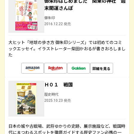
御朱印はじめました 関東の神社 週
末開運さんぽ
御朱印
2016.12.22 発売
大ヒット「地球の歩き方 御朱印シリーズ」では初めてのコミ
ックエッセイ。イラストレーター柴田かおるが書きおろしまし
た
詳細を見る
Ｈ０１ 戦国
歴史時代
2025.10.23 発売
日本の城や古戦場、武将ゆかりの史跡、展示施設など、戦国時
代にまつわるスポットを徹底ガイドする歴史ファン必携の一