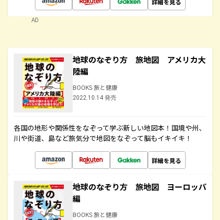
詳細を見る
AD
地球のなぞり方 旅地図 アメリカ大
陸編
BOOKS 旅と健康
2022.10.14 発売
各国の地形や関係性をなぞって学ぶ新しい地図本！国境や州、
川や街道、島など旅気分で地図をなぞって脳もイキイキ！
詳細を見る
地球のなぞり方 旅地図 ヨーロッパ
編
BOOKS 旅と健康