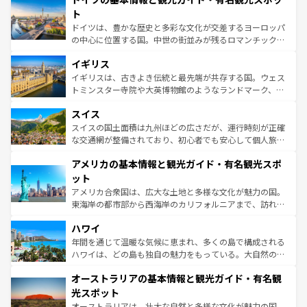
性で訪れる人を魅了する。 なお、新着のスペイン情報は
コ
聖堂、美しいビーチ、そして豊かな自然が、訪れる者を心
ト
ンテンツ一覧
を参照してほしい。
から魅了する。また、フランスは美食の国としても知ら
ドイツは、豊かな歴史と多彩な文化が交差するヨーロッパ
れ、フランス料理はユネスコ無形文化遺産にも登録されて
の中心に位置する国。中世の街並みが残るロマンチック街
いる。シャンパンの発祥地であるランス、プロヴァンスの
道から、未来を先取りするようなモダンな都市まで多様な
香り高いラベンダー畑など、多彩な楽しみ方が可能だ。さ
イギリス
顔を持つこの国は、どこを歩いても飽きることがない。ベ
らに、パリ以外の地域にも魅力が溢れており、どの街角に
ルリンの文化的活気、バイエルン州のアルプスの絶景、そ
イギリスは、古きよき伝統と最先端が共存する国。ウェス
も豊かな歴史と文化が息づいている。パリ以外の個性あふ
してライン川沿いのワイン畑といった風景は必見。ビール
トミンスター寺院や大英博物館のようなランドマーク、歴
れる地方に足を運ぶとそれぞれで全く異なる文化を体験で
とソーセージを味わいながら地元の人と過ごす楽しい時間
史ある大学都市、美しい丘陵地帯や牧歌的な風景など、エ
きるだろう。 なお、新着のフランス情報は
コンテンツ一覧
スイス
は、お酒好きな人にはぜひ体験してほしい。 なお、新着の
リアごとに異なる魅力がある。また、優雅なアフタヌーン
を参照してほしい。
ドイツ情報は
コンテンツ一覧
を参照してほしい。
ティー、ビール好きにはたまらない英国パブ、サッカー観
スイスの国土面積は九州ほどの広さだが、運行時刻が正確
戦など、本場だからこそできる体験も豊富。イギリスを旅
な交通網が整備されており、初心者でも安心して個人旅行
して楽しみつくそう。 なお、新着のイギリス情報は
コンテ
を楽しめる。日本同様に時刻表どおりの旅が可能だ。中世
アメリカの基本情報と観光ガイド・有名観光スポ
ンツ一覧
を参照してほしい。
の建物がそのまま残る町や、スイスならではのユニークな
博物館もあり、アルプス観光だけでなく町歩きも満喫する
ット
ことができる。国民の所得が高いため物価も高いが、旅行
アメリカ合衆国は、広大な土地と多様な文化が魅力の国。
者向けの交通パス提供のサービスもあり、うまく活用すれ
東海岸の都市部から西海岸のカリフォルニアまで、訪れる
ば市内交通費無料で観光を楽しむこともできる。 なお、新
場所ごとに異なる風景と体験が待っている。ニューヨーク
着のスイス情報は
コンテンツ一覧
を参照してほしい。
ハワイ
のような巨大都市は、観光、ショッピング、エンターテイ
ンメントが詰まった刺激的なスポットだ。一方、アメリカ
年間を通じて温暖な気候に恵まれ、多くの島で構成される
西部には大自然が広がり、グランドキャニオンやイエロー
ハワイは、どの島も独自の魅力をもっている。大自然の神
ストーン国立公園といった絶景が堪能できる。さらに、南
秘を感じたいなら、火山が生み出した壮大な景観を誇るハ
オーストラリアの基本情報と観光ガイド・有名観
部のニューオーリンズでは、音楽と美食が融合した独特の
ワイ島は見逃せない。また、定番の観光地といえばオアフ
文化が魅力。旅行者はアメリカの各地域で異なる魅力を楽
島だが、静かな自然を求めるならマウイ島やカウアイ島が
光スポット
しみながら、その多様性と豊かな歴史を感じることができ
おすすめ。エメラルドグリーンに輝く海をはじめ、豊かな
オーストラリアは、壮大な自然と多様な文化が魅力の国。