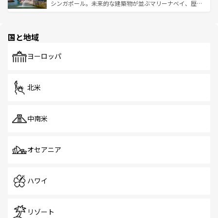
た文化、そして多様な観光資源が、訪れる旅人を魅了し続
うな絶景から文化的な体験まで、香港を存分に楽しみ尽く
シンガポール。未来的な建築物が並ぶマリーナベイ、歴史
ける。 なお、新着のタイ情報は
コンテンツ一覧
を参照して
そう。 なお、新着の香港情報は
コンテンツ一覧
を参照して
と伝統を感じられるエスニックタウン、多数の緑豊かな公
ほしい。
ほしい。
園や自然保護区など、自然が調和した近代的な景観と文化
の多様性あふれるカラフルな町は、どこを歩いても新しい
国と地域
発見がある。さらに、治安のよさや充実した公共交通機関
も、旅行者にとっては魅力的なポイント。グルメも豊富
で、ホーカーズは地元の風情を楽しめる外せないスポット
ヨーロッパ
だ。訪れる人を飽きさせないシンガポールで、多様な魅力
を体感しよう。 なお、新着のシンガポール情報は
コンテン
ツ一覧
を参照してほしい。
北米
中南米
オセアニア
ハワイ
リゾート