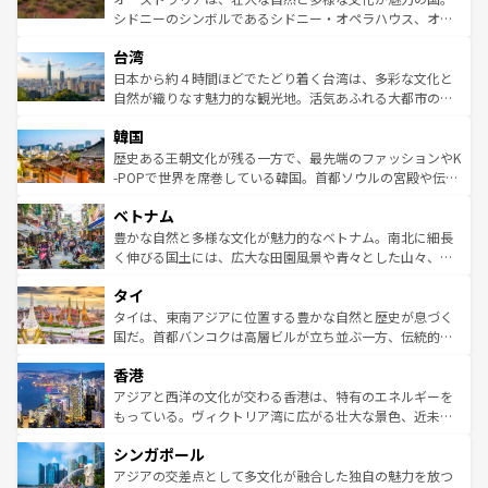
るだろう。車でのロードトリップや列車の旅も、アメリカ
文化や歴史が息づいている。「アロハスピリット」と呼ば
シドニーのシンボルであるシドニー・オペラハウス、オー
ならではの贅沢な旅のスタイルだ。 なお、新着のアメリカ
れるおもてなしの心で訪れる人々を迎えてくれるハワイの
ストラリア東海岸北部に広がる大サンゴ礁地帯グレートバ
情報は
コンテンツ一覧
を参照してほしい。
人々、おいしいローカルフードやハワイアンミュージッ
台湾
リアリーフや大陸中央部にそびえるウルル（エアーズロッ
ク、伝統的なフラダンスなど、すべてがハワイの魅力を彩
ク）、タスマニアの美しい原生林やケアンズの熱帯雨林な
日本から約４時間ほどでたどり着く台湾は、多彩な文化と
っている。訪れるたびに新しい発見と感動が待っているハ
ど、見どころがたくさん。また、カフェやワイン、オージ
自然が織りなす魅力的な観光地。活気あふれる大都市の台
ワイを、存分に味わってほしい。 なお、新着のハワイ情報
ービーフなどの食文化も豊かで、美味しいものであふれて
北やノスタルジックな町並みが人気な九份（ジォウフェ
は
コンテンツ一覧
を参照してほしい。
韓国
いる。アクティビティも充実しており、サーフィンやダイ
ン）、静ひつな山岳地帯である台湾東部など、都市の喧騒
ビング、ハイキングなど、アウトドア好きにはたまらな
と山間の静けさが共存しており、訪れる人に新しい発見と
歴史ある王朝文化が残る一方で、最先端のファッションやK
い。オーストラリアの多彩な魅力を存分に味わいつくそ
驚きをもたらしてくれる。また、奥深い台湾の食文化も魅
-POPで世界を席巻している韓国。首都ソウルの宮殿や伝統
う。 なお、新着のオーストラリア情報は
コンテンツ一覧
を
力で、夜市などの屋台グルメから高級料理、ヘルシーで美
家屋が並ぶエリアでは韓国の歴史と文化に浸ることがで
参照してほしい。
ベトナム
容にもいいと評判のスイーツなど、バラエティ豊かな料理
き、地方に足を延ばせば四季折々の自然美を楽しむことが
が味わえる。 なお、新着の台湾情報は
コンテンツ一覧
を参
できる。そして、キムチや焼肉、絶品のストリートフード
豊かな自然と多様な文化が魅力的なベトナム。南北に細長
照してほしい。
まで、さまざまな韓国料理が待っている。夜には、韓国な
く伸びる国土には、広大な田園風景や青々とした山々、世
らではのナイトライフも堪能できる。あたたかいホスピタ
界遺産に登録された壮大な自然景観が点在し、都市部では
タイ
リティに包まれながら、韓国の多彩な魅力を心ゆくまで味
急速な発展と共に伝統が息づく。ハノイの古い町並みやホ
わってみてほしい。 なお、新着の韓国情報は
コンテンツ一
ーチミン市のフランス統治時代の建物も、独特の雰囲気を
タイは、東南アジアに位置する豊かな自然と歴史が息づく
覧
を参照してほしい。
醸し出している。また、バラエティの豊かさとおいしさで
国だ。首都バンコクは高層ビルが立ち並ぶ一方、伝統的な
世界中の食通を魅了してやまないベトナム料理も魅力のひ
寺院や市場がいたるところに点在し、古きよき文化と現代
香港
とつ。フォーやバインミー、ベトナムコーヒーなどは、ぜ
の活気が交差している。北部ではチェンマイなどの山岳地
ひ現地で味わいたい。どの地域を訪れてもあたたかい人々
帯で自然と触れ合い、南部ではプーケットやクラビの美し
アジアと西洋の文化が交わる香港は、特有のエネルギーを
が旅行者を迎えてくれるので、きっと忘れられない旅にな
いビーチでリゾート気分を楽しむことができる。タイ料理
もっている。ヴィクトリア湾に広がる壮大な景色、近未来
るはずだ。 なお、新着のベトナム情報は
コンテンツ一覧
を
は世界的に有名で、屋台から高級レストランまで味覚を刺
的なアートスポット、そして歴史と現代が融合した町並
参照してほしい。
シンガポール
激する。気候は一年中温暖で、どの季節にも異なる楽しみ
み、どこを訪れても感動するはず。観光スポットが密集し
が待っている。親しみやすいタイの人々、仏教を中心とし
ており、効率よく見どころを回れるのも魅力。息をのむよ
アジアの交差点として多文化が融合した独自の魅力を放つ