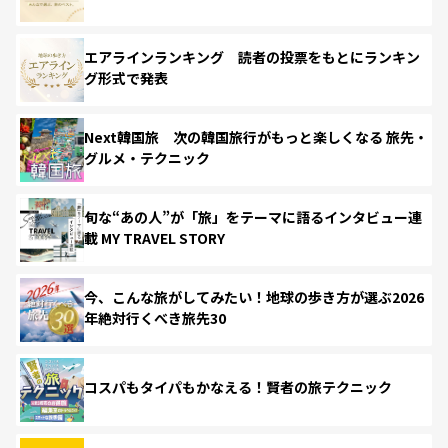
エアラインランキング 読者の投票をもとにランキン
グ形式で発表
Next韓国旅 次の韓国旅行がもっと楽しくなる 旅先・
グルメ・テクニック
旬な“あの人”が「旅」をテーマに語るインタビュー連
載 MY TRAVEL STORY
今、こんな旅がしてみたい！地球の歩き方が選ぶ2026
年絶対行くべき旅先30
コスパもタイパもかなえる！賢者の旅テクニック