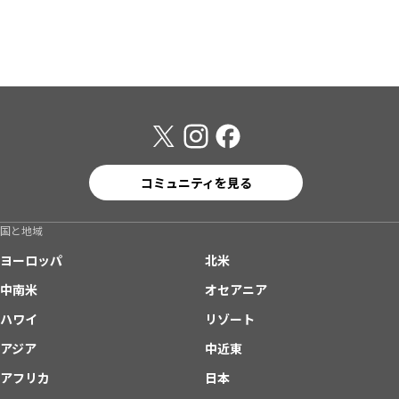
コミュニティを見る
国と地域
ヨーロッパ
北米
中南米
オセアニア
ハワイ
リゾート
アジア
中近東
アフリカ
日本