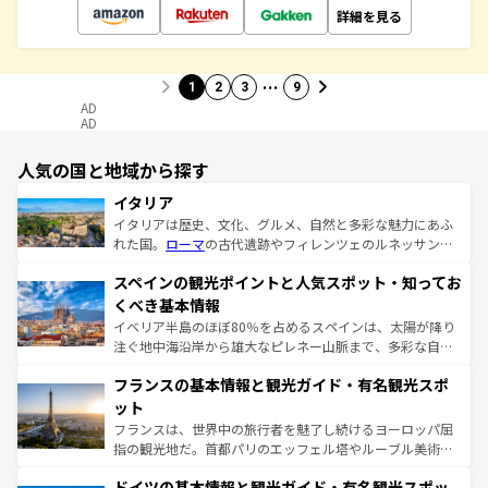
詳細を見る
…
1
2
3
9
AD
AD
人気の国と地域から探す
イタリア
イタリアは歴史、文化、グルメ、自然と多彩な魅力にあふ
れた国。
ローマ
の古代遺跡やフィレンツェのルネッサンス
美術、ヴェネツィアの運河など、歴史あるスポットはもち
スペインの観光ポイントと人気スポット・知ってお
ろん、トスカーナの美しい田園風景やアマルフィ海岸の絶
景など、自然景観も見逃せない。観光の合間には、本場の
くべき基本情報
ピザやパスタなど、絶品のイタリア料理を堪能することも
イベリア半島のほぼ80％を占めるスペインは、太陽が降り
できる。朝目覚めてから夜眠るまで、すべての瞬間を楽し
注ぐ地中海沿岸から雄大なピレネー山脈まで、多彩な自然
ませてくれるイタリアで、忘れられない旅をしてみよう！
と文化が詰まったヨーロッパ屈指の旅行先だ。多様な地域
なお、新着のイタリア情報は
コンテンツ一覧
を参照してほ
フランスの基本情報と観光ガイド・有名観光スポ
文化が根付くこの国では、情熱的なフラメンコ、熱気あふ
しい。
れる闘牛、そして美味しいタパスが生活の一部となってい
ット
る。首都マドリードの洗練された雰囲気や、バルセロナの
フランスは、世界中の旅行者を魅了し続けるヨーロッパ屈
アートに溢れた街角から、地方では古代ローマ遺跡や中世
指の観光地だ。首都パリのエッフェル塔やルーブル美術館
の城塞都市、穏やかなビーチリゾートまで多彩な表情を見
といった象徴的なスポットから、田舎町の古風な美しさま
せる。地方によって風土や気候が異なるスペインはその個
ドイツの基本情報と観光ガイド・有名観光スポッ
で、幅広い魅力が詰まっている。華麗な宮殿、歴史的な大