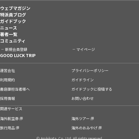
ウェブマガジン
特派員ブログ
ガイドブック
ニュース
著者一覧
コミュニティ
新規会員登録
マイページ
GOOD LUCK TRIP
運営会社
プライバシーポリシー
利用規約
ガイドライン
書店御担当者様へ
ガイドブックに投稿する
採用情報
お問い合わせ
関連サービス
海外航空券
海外ツアー
旅行用品
海外のおみやげ
© Arukikata. Co.,Ltd. All rights reserved.