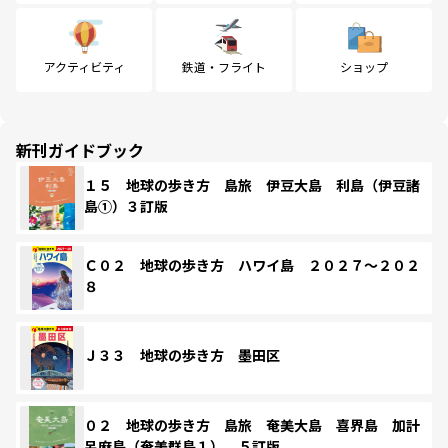
アクティビティ
鉄道・フライト
ショップ
新刊ガイドブック
１５ 地球の歩き方 島旅 伊豆大島 利島（伊豆諸
島①）３訂版
Ｃ０２ 地球の歩き方 ハワイ島 ２０２７～２０２
８
Ｊ３３ 地球の歩き方 墨田区
０２ 地球の歩き方 島旅 奄美大島 喜界島 加計
呂麻島（奄美群島１） ５訂版