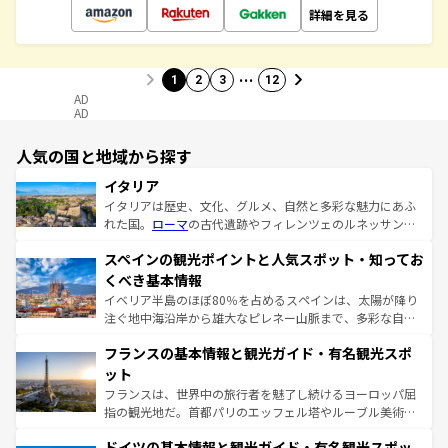
詳細を見る
…
1
2
3
12
AD
AD
人気の国と地域から探す
イタリア
イタリアは歴史、文化、グルメ、自然と多彩な魅力にあふ
れた国。
ローマ
の古代遺跡やフィレンツェのルネッサンス
美術、ヴェネツィアの運河など、歴史あるスポットはもち
スペインの観光ポイントと人気スポット・知ってお
ろん、トスカーナの美しい田園風景やアマルフィ海岸の絶
景など、自然景観も見逃せない。観光の合間には、本場の
くべき基本情報
ピザやパスタなど、絶品のイタリア料理を堪能することも
イベリア半島のほぼ80％を占めるスペインは、太陽が降り
できる。朝目覚めてから夜眠るまで、すべての瞬間を楽し
注ぐ地中海沿岸から雄大なピレネー山脈まで、多彩な自然
ませてくれるイタリアで、忘れられない旅をしてみよう！
と文化が詰まったヨーロッパ屈指の旅行先だ。多様な地域
なお、新着のイタリア情報は
コンテンツ一覧
を参照してほ
フランスの基本情報と観光ガイド・有名観光スポ
文化が根付くこの国では、情熱的なフラメンコ、熱気あふ
しい。
れる闘牛、そして美味しいタパスが生活の一部となってい
ット
る。首都マドリードの洗練された雰囲気や、バルセロナの
フランスは、世界中の旅行者を魅了し続けるヨーロッパ屈
アートに溢れた街角から、地方では古代ローマ遺跡や中世
指の観光地だ。首都パリのエッフェル塔やルーブル美術館
の城塞都市、穏やかなビーチリゾートまで多彩な表情を見
といった象徴的なスポットから、田舎町の古風な美しさま
せる。地方によって風土や気候が異なるスペインはその個
ドイツの基本情報と観光ガイド・有名観光スポッ
で、幅広い魅力が詰まっている。華麗な宮殿、歴史的な大