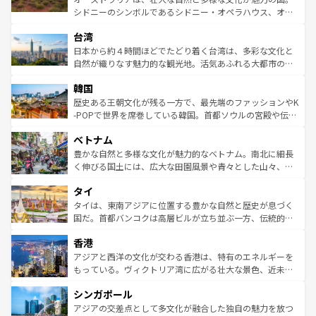
るだろう。車でのロードトリップや列車の旅も、アメリカ
文化や歴史が息づいている。「アロハスピリット」と呼ば
シドニーのシンボルであるシドニー・オペラハウス、オー
ならではの贅沢な旅のスタイルだ。 なお、新着のアメリカ
れるおもてなしの心で訪れる人々を迎えてくれるハワイの
ストラリア東海岸北部に広がる大サンゴ礁地帯グレートバ
情報は
コンテンツ一覧
を参照してほしい。
人々、おいしいローカルフードやハワイアンミュージッ
台湾
リアリーフや大陸中央部にそびえるウルル（エアーズロッ
ク、伝統的なフラダンスなど、すべてがハワイの魅力を彩
ク）、タスマニアの美しい原生林やケアンズの熱帯雨林な
日本から約４時間ほどでたどり着く台湾は、多彩な文化と
っている。訪れるたびに新しい発見と感動が待っているハ
ど、見どころがたくさん。また、カフェやワイン、オージ
自然が織りなす魅力的な観光地。活気あふれる大都市の台
ワイを、存分に味わってほしい。 なお、新着のハワイ情報
ービーフなどの食文化も豊かで、美味しいものであふれて
北やノスタルジックな町並みが人気な九份（ジォウフェ
は
コンテンツ一覧
を参照してほしい。
韓国
いる。アクティビティも充実しており、サーフィンやダイ
ン）、静ひつな山岳地帯である台湾東部など、都市の喧騒
ビング、ハイキングなど、アウトドア好きにはたまらな
と山間の静けさが共存しており、訪れる人に新しい発見と
歴史ある王朝文化が残る一方で、最先端のファッションやK
い。オーストラリアの多彩な魅力を存分に味わいつくそ
驚きをもたらしてくれる。また、奥深い台湾の食文化も魅
-POPで世界を席巻している韓国。首都ソウルの宮殿や伝統
う。 なお、新着のオーストラリア情報は
コンテンツ一覧
を
力で、夜市などの屋台グルメから高級料理、ヘルシーで美
家屋が並ぶエリアでは韓国の歴史と文化に浸ることがで
参照してほしい。
ベトナム
容にもいいと評判のスイーツなど、バラエティ豊かな料理
き、地方に足を延ばせば四季折々の自然美を楽しむことが
が味わえる。 なお、新着の台湾情報は
コンテンツ一覧
を参
できる。そして、キムチや焼肉、絶品のストリートフード
豊かな自然と多様な文化が魅力的なベトナム。南北に細長
照してほしい。
まで、さまざまな韓国料理が待っている。夜には、韓国な
く伸びる国土には、広大な田園風景や青々とした山々、世
らではのナイトライフも堪能できる。あたたかいホスピタ
界遺産に登録された壮大な自然景観が点在し、都市部では
タイ
リティに包まれながら、韓国の多彩な魅力を心ゆくまで味
急速な発展と共に伝統が息づく。ハノイの古い町並みやホ
わってみてほしい。 なお、新着の韓国情報は
コンテンツ一
ーチミン市のフランス統治時代の建物も、独特の雰囲気を
タイは、東南アジアに位置する豊かな自然と歴史が息づく
覧
を参照してほしい。
醸し出している。また、バラエティの豊かさとおいしさで
国だ。首都バンコクは高層ビルが立ち並ぶ一方、伝統的な
世界中の食通を魅了してやまないベトナム料理も魅力のひ
寺院や市場がいたるところに点在し、古きよき文化と現代
香港
とつ。フォーやバインミー、ベトナムコーヒーなどは、ぜ
の活気が交差している。北部ではチェンマイなどの山岳地
ひ現地で味わいたい。どの地域を訪れてもあたたかい人々
帯で自然と触れ合い、南部ではプーケットやクラビの美し
アジアと西洋の文化が交わる香港は、特有のエネルギーを
が旅行者を迎えてくれるので、きっと忘れられない旅にな
いビーチでリゾート気分を楽しむことができる。タイ料理
もっている。ヴィクトリア湾に広がる壮大な景色、近未来
るはずだ。 なお、新着のベトナム情報は
コンテンツ一覧
を
は世界的に有名で、屋台から高級レストランまで味覚を刺
的なアートスポット、そして歴史と現代が融合した町並
参照してほしい。
シンガポール
激する。気候は一年中温暖で、どの季節にも異なる楽しみ
み、どこを訪れても感動するはず。観光スポットが密集し
が待っている。親しみやすいタイの人々、仏教を中心とし
ており、効率よく見どころを回れるのも魅力。息をのむよ
アジアの交差点として多文化が融合した独自の魅力を放つ