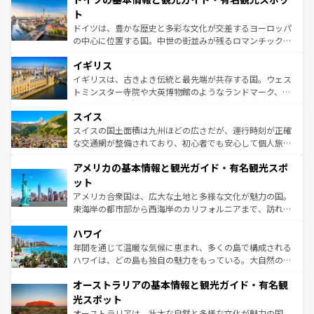
性で訪れる人を魅了する。 なお、新着のスペイン情報は
コ
聖堂、美しいビーチ、そして豊かな自然が、訪れる者を心
ト
ンテンツ一覧
を参照してほしい。
から魅了する。また、フランスは美食の国としても知ら
ドイツは、豊かな歴史と多彩な文化が交差するヨーロッパ
れ、フランス料理はユネスコ無形文化遺産にも登録されて
の中心に位置する国。中世の街並みが残るロマンチック街
いる。シャンパンの発祥地であるランス、プロヴァンスの
道から、未来を先取りするようなモダンな都市まで多様な
香り高いラベンダー畑など、多彩な楽しみ方が可能だ。さ
イギリス
顔を持つこの国は、どこを歩いても飽きることがない。ベ
らに、パリ以外の地域にも魅力が溢れており、どの街角に
ルリンの文化的活気、バイエルン州のアルプスの絶景、そ
イギリスは、古きよき伝統と最先端が共存する国。ウェス
も豊かな歴史と文化が息づいている。パリ以外の個性あふ
してライン川沿いのワイン畑といった風景は必見。ビール
トミンスター寺院や大英博物館のようなランドマーク、歴
れる地方に足を運ぶとそれぞれで全く異なる文化を体験で
とソーセージを味わいながら地元の人と過ごす楽しい時間
史ある大学都市、美しい丘陵地帯や牧歌的な風景など、エ
きるだろう。 なお、新着のフランス情報は
コンテンツ一覧
スイス
は、お酒好きな人にはぜひ体験してほしい。 なお、新着の
リアごとに異なる魅力がある。また、優雅なアフタヌーン
を参照してほしい。
ドイツ情報は
コンテンツ一覧
を参照してほしい。
ティー、ビール好きにはたまらない英国パブ、サッカー観
スイスの国土面積は九州ほどの広さだが、運行時刻が正確
戦など、本場だからこそできる体験も豊富。イギリスを旅
な交通網が整備されており、初心者でも安心して個人旅行
して楽しみつくそう。 なお、新着のイギリス情報は
コンテ
を楽しめる。日本同様に時刻表どおりの旅が可能だ。中世
アメリカの基本情報と観光ガイド・有名観光スポ
ンツ一覧
を参照してほしい。
の建物がそのまま残る町や、スイスならではのユニークな
博物館もあり、アルプス観光だけでなく町歩きも満喫する
ット
ことができる。国民の所得が高いため物価も高いが、旅行
アメリカ合衆国は、広大な土地と多様な文化が魅力の国。
者向けの交通パス提供のサービスもあり、うまく活用すれ
東海岸の都市部から西海岸のカリフォルニアまで、訪れる
ば市内交通費無料で観光を楽しむこともできる。 なお、新
場所ごとに異なる風景と体験が待っている。ニューヨーク
着のスイス情報は
コンテンツ一覧
を参照してほしい。
ハワイ
のような巨大都市は、観光、ショッピング、エンターテイ
ンメントが詰まった刺激的なスポットだ。一方、アメリカ
年間を通じて温暖な気候に恵まれ、多くの島で構成される
西部には大自然が広がり、グランドキャニオンやイエロー
ハワイは、どの島も独自の魅力をもっている。大自然の神
ストーン国立公園といった絶景が堪能できる。さらに、南
秘を感じたいなら、火山が生み出した壮大な景観を誇るハ
オーストラリアの基本情報と観光ガイド・有名観
部のニューオーリンズでは、音楽と美食が融合した独特の
ワイ島は見逃せない。また、定番の観光地といえばオアフ
文化が魅力。旅行者はアメリカの各地域で異なる魅力を楽
島だが、静かな自然を求めるならマウイ島やカウアイ島が
光スポット
しみながら、その多様性と豊かな歴史を感じることができ
おすすめ。エメラルドグリーンに輝く海をはじめ、豊かな
オーストラリアは、壮大な自然と多様な文化が魅力の国。