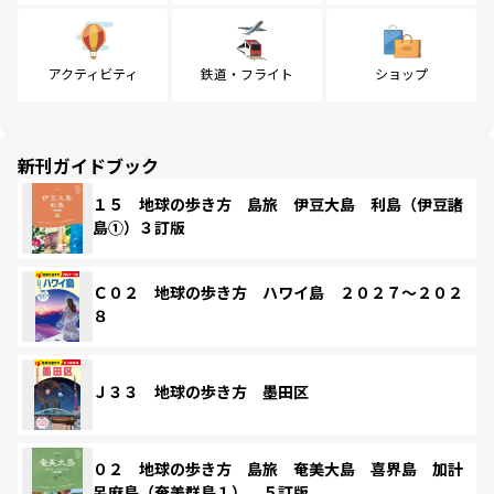
アクティビティ
鉄道・フライト
ショップ
新刊ガイドブック
１５ 地球の歩き方 島旅 伊豆大島 利島（伊豆諸
島①）３訂版
Ｃ０２ 地球の歩き方 ハワイ島 ２０２７～２０２
８
Ｊ３３ 地球の歩き方 墨田区
０２ 地球の歩き方 島旅 奄美大島 喜界島 加計
呂麻島（奄美群島１） ５訂版