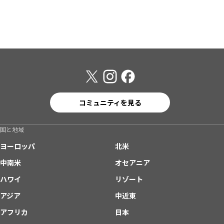
コミュニティを見る
国と地域
ヨーロッパ
北米
中南米
オセアニア
ハワイ
リゾート
アジア
中近東
アフリカ
日本