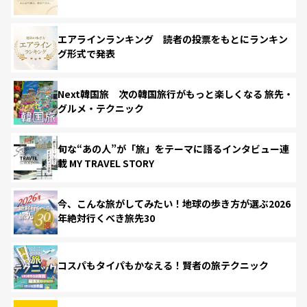
エアラインランキング 読者の投票をもとにランキン
グ形式で発表
Next韓国旅 次の韓国旅行がもっと楽しくなる 旅先・
グルメ・テクニック
旬な“あの人”が「旅」をテーマに語るインタビュー連
載 MY TRAVEL STORY
今、こんな旅がしてみたい！地球の歩き方が選ぶ2026
年絶対行くべき旅先30
コスパもタイパもかなえる！賢者の旅テクニック