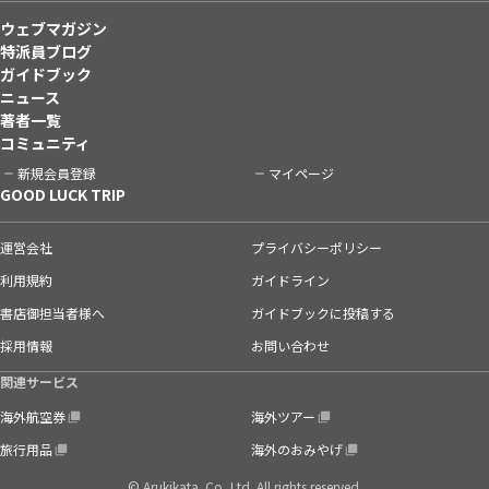
ウェブマガジン
特派員ブログ
ガイドブック
ニュース
著者一覧
コミュニティ
新規会員登録
マイページ
GOOD LUCK TRIP
運営会社
プライバシーポリシー
利用規約
ガイドライン
書店御担当者様へ
ガイドブックに投稿する
採用情報
お問い合わせ
関連サービス
海外航空券
海外ツアー
旅行用品
海外のおみやげ
© Arukikata. Co.,Ltd. All rights reserved.