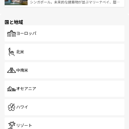
た文化、そして多様な観光資源が、訪れる旅人を魅了し続
うな絶景から文化的な体験まで、香港を存分に楽しみ尽く
シンガポール。未来的な建築物が並ぶマリーナベイ、歴史
ける。 なお、新着のタイ情報は
コンテンツ一覧
を参照して
そう。 なお、新着の香港情報は
コンテンツ一覧
を参照して
と伝統を感じられるエスニックタウン、多数の緑豊かな公
ほしい。
ほしい。
園や自然保護区など、自然が調和した近代的な景観と文化
の多様性あふれるカラフルな町は、どこを歩いても新しい
国と地域
発見がある。さらに、治安のよさや充実した公共交通機関
も、旅行者にとっては魅力的なポイント。グルメも豊富
で、ホーカーズは地元の風情を楽しめる外せないスポット
ヨーロッパ
だ。訪れる人を飽きさせないシンガポールで、多様な魅力
を体感しよう。 なお、新着のシンガポール情報は
コンテン
ツ一覧
を参照してほしい。
北米
中南米
オセアニア
ハワイ
リゾート