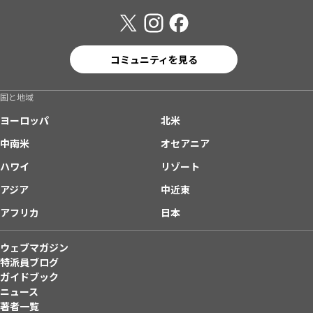
コミュニティを見る
国と地域
ヨーロッパ
北米
中南米
オセアニア
ハワイ
リゾート
アジア
中近東
アフリカ
日本
ウェブマガジン
特派員ブログ
ガイドブック
ニュース
著者一覧