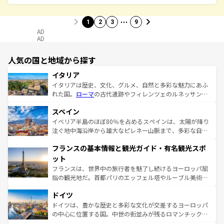
…
1
2
3
9
AD
AD
人気の国と地域から探す
イタリア
イタリアは歴史、文化、グルメ、自然と多彩な魅力にあふ
れた国。
ローマ
の古代遺跡やフィレンツェのルネッサンス
美術、ヴェネツィアの運河など、歴史あるスポットはもち
スペイン
ろん、トスカーナの美しい田園風景やアマルフィ海岸の絶
景など、自然景観も見逃せない。観光の合間には、本場の
イベリア半島のほぼ80％を占めるスペインは、太陽が降り
ピザやパスタなど、絶品のイタリア料理を堪能することも
注ぐ地中海沿岸から雄大なピレネー山脈まで、多彩な自然
できる。朝目覚めてから夜眠るまで、すべての瞬間を楽し
と文化が詰まったヨーロッパ屈指の旅行先だ。多様な地域
フランスの基本情報と観光ガイド・有名観光スポ
ませてくれるイタリアで、忘れられない旅をしてみよう！
文化が根付くこの国では、情熱的なフラメンコ、熱気あふ
なお、新着のイタリア情報は
コンテンツ一覧
を参照してほ
れる闘牛、そして美味しいタパスが生活の一部となってい
ット
しい。
る。首都マドリードの洗練された雰囲気や、バルセロナの
フランスは、世界中の旅行者を魅了し続けるヨーロッパ屈
アートに溢れた街角から、地方では古代ローマ遺跡や中世
指の観光地だ。首都パリのエッフェル塔やルーブル美術館
の城塞都市、穏やかなビーチリゾートまで多彩な表情を見
といった象徴的なスポットから、田舎町の古風な美しさま
せる。地方によって風土や気候が異なるスペインはその個
ドイツ
で、幅広い魅力が詰まっている。華麗な宮殿、歴史的な大
性で訪れる人を魅了する。 なお、新着のスペイン情報は
コ
聖堂、美しいビーチ、そして豊かな自然が、訪れる者を心
ドイツは、豊かな歴史と多彩な文化が交差するヨーロッパ
ンテンツ一覧
を参照してほしい。
から魅了する。また、フランスは美食の国としても知ら
の中心に位置する国。中世の街並みが残るロマンチック街
れ、フランス料理はユネスコ無形文化遺産にも登録されて
道から、未来を先取りするようなモダンな都市まで多様な