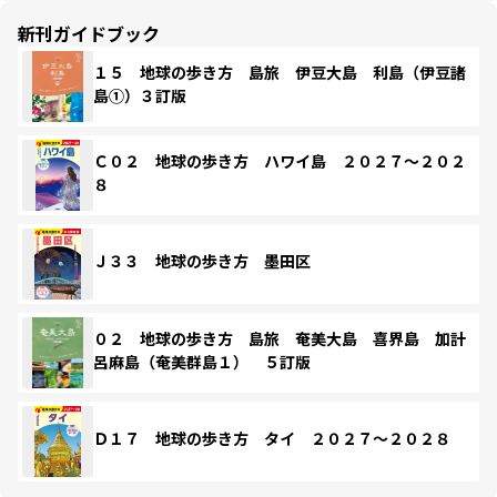
新刊ガイドブック
１５ 地球の歩き方 島旅 伊豆大島 利島（伊豆諸
島①）３訂版
Ｃ０２ 地球の歩き方 ハワイ島 ２０２７～２０２
８
Ｊ３３ 地球の歩き方 墨田区
０２ 地球の歩き方 島旅 奄美大島 喜界島 加計
呂麻島（奄美群島１） ５訂版
Ｄ１７ 地球の歩き方 タイ ２０２７～２０２８