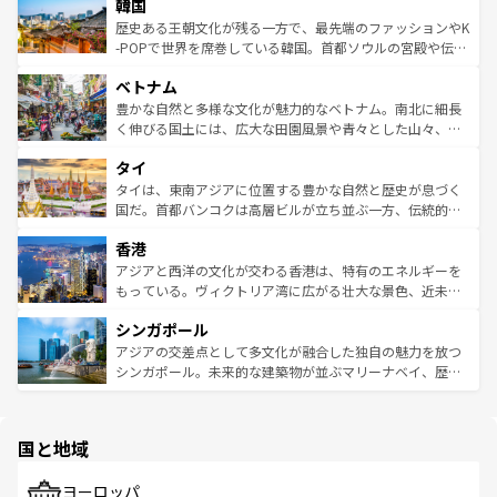
ワイを、存分に味わってほしい。 なお、新着のハワイ情報
韓国
いる。アクティビティも充実しており、サーフィンやダイ
ン）、静ひつな山岳地帯である台湾東部など、都市の喧騒
は
コンテンツ一覧
を参照してほしい。
ビング、ハイキングなど、アウトドア好きにはたまらな
と山間の静けさが共存しており、訪れる人に新しい発見と
歴史ある王朝文化が残る一方で、最先端のファッションやK
い。オーストラリアの多彩な魅力を存分に味わいつくそ
驚きをもたらしてくれる。また、奥深い台湾の食文化も魅
-POPで世界を席巻している韓国。首都ソウルの宮殿や伝統
う。 なお、新着のオーストラリア情報は
コンテンツ一覧
を
力で、夜市などの屋台グルメから高級料理、ヘルシーで美
家屋が並ぶエリアでは韓国の歴史と文化に浸ることがで
参照してほしい。
ベトナム
容にもいいと評判のスイーツなど、バラエティ豊かな料理
き、地方に足を延ばせば四季折々の自然美を楽しむことが
が味わえる。 なお、新着の台湾情報は
コンテンツ一覧
を参
できる。そして、キムチや焼肉、絶品のストリートフード
豊かな自然と多様な文化が魅力的なベトナム。南北に細長
照してほしい。
まで、さまざまな韓国料理が待っている。夜には、韓国な
く伸びる国土には、広大な田園風景や青々とした山々、世
らではのナイトライフも堪能できる。あたたかいホスピタ
界遺産に登録された壮大な自然景観が点在し、都市部では
タイ
リティに包まれながら、韓国の多彩な魅力を心ゆくまで味
急速な発展と共に伝統が息づく。ハノイの古い町並みやホ
わってみてほしい。 なお、新着の韓国情報は
コンテンツ一
ーチミン市のフランス統治時代の建物も、独特の雰囲気を
タイは、東南アジアに位置する豊かな自然と歴史が息づく
覧
を参照してほしい。
醸し出している。また、バラエティの豊かさとおいしさで
国だ。首都バンコクは高層ビルが立ち並ぶ一方、伝統的な
世界中の食通を魅了してやまないベトナム料理も魅力のひ
寺院や市場がいたるところに点在し、古きよき文化と現代
香港
とつ。フォーやバインミー、ベトナムコーヒーなどは、ぜ
の活気が交差している。北部ではチェンマイなどの山岳地
ひ現地で味わいたい。どの地域を訪れてもあたたかい人々
帯で自然と触れ合い、南部ではプーケットやクラビの美し
アジアと西洋の文化が交わる香港は、特有のエネルギーを
が旅行者を迎えてくれるので、きっと忘れられない旅にな
いビーチでリゾート気分を楽しむことができる。タイ料理
もっている。ヴィクトリア湾に広がる壮大な景色、近未来
るはずだ。 なお、新着のベトナム情報は
コンテンツ一覧
を
は世界的に有名で、屋台から高級レストランまで味覚を刺
的なアートスポット、そして歴史と現代が融合した町並
参照してほしい。
シンガポール
激する。気候は一年中温暖で、どの季節にも異なる楽しみ
み、どこを訪れても感動するはず。観光スポットが密集し
が待っている。親しみやすいタイの人々、仏教を中心とし
ており、効率よく見どころを回れるのも魅力。息をのむよ
アジアの交差点として多文化が融合した独自の魅力を放つ
た文化、そして多様な観光資源が、訪れる旅人を魅了し続
うな絶景から文化的な体験まで、香港を存分に楽しみ尽く
シンガポール。未来的な建築物が並ぶマリーナベイ、歴史
ける。 なお、新着のタイ情報は
コンテンツ一覧
を参照して
そう。 なお、新着の香港情報は
コンテンツ一覧
を参照して
と伝統を感じられるエスニックタウン、多数の緑豊かな公
ほしい。
ほしい。
園や自然保護区など、自然が調和した近代的な景観と文化
の多様性あふれるカラフルな町は、どこを歩いても新しい
国と地域
発見がある。さらに、治安のよさや充実した公共交通機関
も、旅行者にとっては魅力的なポイント。グルメも豊富
で、ホーカーズは地元の風情を楽しめる外せないスポット
ヨーロッパ