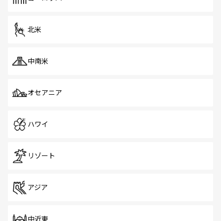
だ。訪れる人を飽きさせないシンガポールで、多様な魅力
を体感しよう。 なお、新着のシンガポール情報は
コンテン
ツ一覧
を参照してほしい。
北米
中南米
オセアニア
ハワイ
リゾート
アジア
中近東