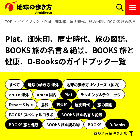
TOP
ガイドブック
Plat、御朱印、歴史時代、旅の図鑑、BOOKS 旅の名言＆
Plat、御朱印、歴史時代、旅の図鑑、
BOOKS 旅の名言＆絶景、BOOKS 旅と
健康、D-Booksのガイドブック一覧
すべて
地球の歩き方 海外
地球の歩き方 Jシリーズ（国内）
aruco 海外
aruco 国内
Plat
ランキング&テクニック
Resort Style
島旅
御朱印
歴史時代
旅の図鑑
BOOKS スペシャルコラボ
BOOKS 旅の名言＆絶景
BOOKS 旅と健康
BOOKS 旅の読み物
BOOKS
D-Books
絞り込み条件を追加