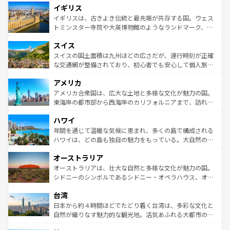
イギリス
いる。シャンパンの発祥地であるランス、プロヴァンスの
顔を持つこの国は、どこを歩いても飽きることがない。ベ
香り高いラベンダー畑など、多彩な楽しみ方が可能だ。さ
ルリンの文化的活気、バイエルン州のアルプスの絶景、そ
イギリスは、古きよき伝統と最先端が共存する国。ウェス
らに、パリ以外の地域にも魅力が溢れており、どの街角に
してライン川沿いのワイン畑といった風景は必見。ビール
トミンスター寺院や大英博物館のようなランドマーク、歴
も豊かな歴史と文化が息づいている。パリ以外の個性あふ
とソーセージを味わいながら地元の人と過ごす楽しい時間
史ある大学都市、美しい丘陵地帯や牧歌的な風景など、エ
れる地方に足を運ぶとそれぞれで全く異なる文化を体験で
スイス
は、お酒好きな人にはぜひ体験してほしい。 なお、新着の
リアごとに異なる魅力がある。また、優雅なアフタヌーン
きるだろう。 なお、新着のフランス情報は
コンテンツ一覧
ドイツ情報は
コンテンツ一覧
を参照してほしい。
ティー、ビール好きにはたまらない英国パブ、サッカー観
スイスの国土面積は九州ほどの広さだが、運行時刻が正確
を参照してほしい。
戦など、本場だからこそできる体験も豊富。イギリスを旅
な交通網が整備されており、初心者でも安心して個人旅行
して楽しみつくそう。 なお、新着のイギリス情報は
コンテ
を楽しめる。日本同様に時刻表どおりの旅が可能だ。中世
アメリカ
ンツ一覧
を参照してほしい。
の建物がそのまま残る町や、スイスならではのユニークな
博物館もあり、アルプス観光だけでなく町歩きも満喫する
アメリカ合衆国は、広大な土地と多様な文化が魅力の国。
ことができる。国民の所得が高いため物価も高いが、旅行
東海岸の都市部から西海岸のカリフォルニアまで、訪れる
者向けの交通パス提供のサービスもあり、うまく活用すれ
場所ごとに異なる風景と体験が待っている。ニューヨーク
ハワイ
ば市内交通費無料で観光を楽しむこともできる。 なお、新
のような巨大都市は、観光、ショッピング、エンターテイ
着のスイス情報は
コンテンツ一覧
を参照してほしい。
ンメントが詰まった刺激的なスポットだ。一方、アメリカ
年間を通じて温暖な気候に恵まれ、多くの島で構成される
西部には大自然が広がり、グランドキャニオンやイエロー
ハワイは、どの島も独自の魅力をもっている。大自然の神
ストーン国立公園といった絶景が堪能できる。さらに、南
秘を感じたいなら、火山が生み出した壮大な景観を誇るハ
オーストラリア
部のニューオーリンズでは、音楽と美食が融合した独特の
ワイ島は見逃せない。また、定番の観光地といえばオアフ
文化が魅力。旅行者はアメリカの各地域で異なる魅力を楽
島だが、静かな自然を求めるならマウイ島やカウアイ島が
オーストラリアは、壮大な自然と多様な文化が魅力の国。
しみながら、その多様性と豊かな歴史を感じることができ
おすすめ。エメラルドグリーンに輝く海をはじめ、豊かな
シドニーのシンボルであるシドニー・オペラハウス、オー
るだろう。車でのロードトリップや列車の旅も、アメリカ
文化や歴史が息づいている。「アロハスピリット」と呼ば
ストラリア東海岸北部に広がる大サンゴ礁地帯グレートバ
ならではの贅沢な旅のスタイルだ。 なお、新着のアメリカ
台湾
れるおもてなしの心で訪れる人々を迎えてくれるハワイの
リアリーフや大陸中央部にそびえるウルル（エアーズロッ
情報は
コンテンツ一覧
を参照してほしい。
人々、おいしいローカルフードやハワイアンミュージッ
ク）、タスマニアの美しい原生林やケアンズの熱帯雨林な
日本から約４時間ほどでたどり着く台湾は、多彩な文化と
ク、伝統的なフラダンスなど、すべてがハワイの魅力を彩
ど、見どころがたくさん。また、カフェやワイン、オージ
自然が織りなす魅力的な観光地。活気あふれる大都市の台
っている。訪れるたびに新しい発見と感動が待っているハ
ービーフなどの食文化も豊かで、美味しいものであふれて
北やノスタルジックな町並みが人気な九份（ジォウフェ