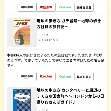
詳細を見る
地球の歩き方 ガチ冒険～地球の歩き
方社員の旅日記～
D-Books
2018.04.12 発売
本書は4人の旅好きによるただの旅日記です。たまたま『地球
の歩き方』で働いているだけで書いてある内容はただの旅日記
です。
詳細を見る
地球の歩き方 カンタベリーと周辺の
すてきな田舎町へ～ロンドンからの日
帰りおさんぽガイド♪
D-Books