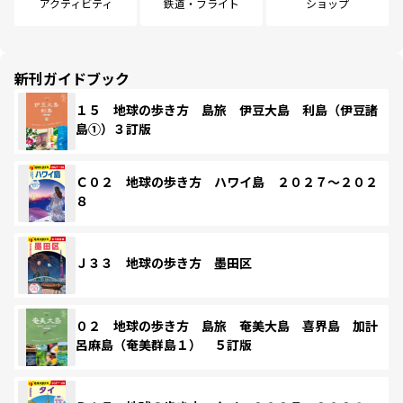
アクティビティ
鉄道・フライト
ショップ
新刊ガイドブック
１５ 地球の歩き方 島旅 伊豆大島 利島（伊豆諸
島①）３訂版
Ｃ０２ 地球の歩き方 ハワイ島 ２０２７～２０２
８
Ｊ３３ 地球の歩き方 墨田区
０２ 地球の歩き方 島旅 奄美大島 喜界島 加計
呂麻島（奄美群島１） ５訂版