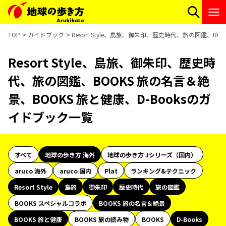
TOP
ガイドブック
Resort Style、島旅、御朱印、歴史時代、旅の図鑑、BO
Resort Style、島旅、御朱印、歴史時
代、旅の図鑑、BOOKS 旅の名言＆絶
景、BOOKS 旅と健康、D-Booksのガ
イドブック一覧
すべて
地球の歩き方 海外
地球の歩き方 Jシリーズ（国内）
aruco 海外
aruco 国内
Plat
ランキング&テクニック
Resort Style
島旅
御朱印
歴史時代
旅の図鑑
BOOKS スペシャルコラボ
BOOKS 旅の名言＆絶景
BOOKS 旅と健康
BOOKS 旅の読み物
BOOKS
D-Books