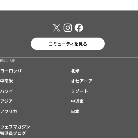
コミュニティを見る
国と地域
ヨーロッパ
北米
中南米
オセアニア
ハワイ
リゾート
アジア
中近東
アフリカ
日本
ウェブマガジン
特派員ブログ