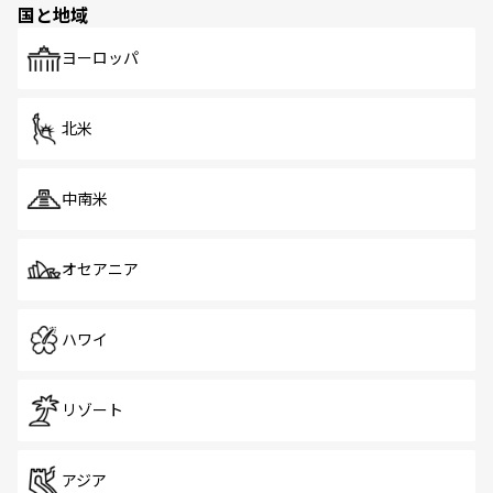
国と地域
発見がある。さらに、治安のよさや充実した公共交通機関
も、旅行者にとっては魅力的なポイント。グルメも豊富
で、ホーカーズは地元の風情を楽しめる外せないスポット
ヨーロッパ
だ。訪れる人を飽きさせないシンガポールで、多様な魅力
を体感しよう。 なお、新着のシンガポール情報は
コンテン
ツ一覧
を参照してほしい。
北米
中南米
オセアニア
ハワイ
リゾート
アジア