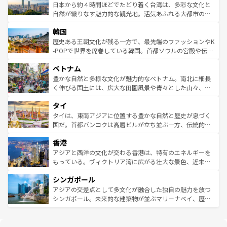
情報は
コンテンツ一覧
を参照してほしい。
人々、おいしいローカルフードやハワイアンミュージッ
ク）、タスマニアの美しい原生林やケアンズの熱帯雨林な
日本から約４時間ほどでたどり着く台湾は、多彩な文化と
ク、伝統的なフラダンスなど、すべてがハワイの魅力を彩
ど、見どころがたくさん。また、カフェやワイン、オージ
自然が織りなす魅力的な観光地。活気あふれる大都市の台
っている。訪れるたびに新しい発見と感動が待っているハ
ービーフなどの食文化も豊かで、美味しいものであふれて
北やノスタルジックな町並みが人気な九份（ジォウフェ
ワイを、存分に味わってほしい。 なお、新着のハワイ情報
韓国
いる。アクティビティも充実しており、サーフィンやダイ
ン）、静ひつな山岳地帯である台湾東部など、都市の喧騒
は
コンテンツ一覧
を参照してほしい。
ビング、ハイキングなど、アウトドア好きにはたまらな
と山間の静けさが共存しており、訪れる人に新しい発見と
歴史ある王朝文化が残る一方で、最先端のファッションやK
い。オーストラリアの多彩な魅力を存分に味わいつくそ
驚きをもたらしてくれる。また、奥深い台湾の食文化も魅
-POPで世界を席巻している韓国。首都ソウルの宮殿や伝統
う。 なお、新着のオーストラリア情報は
コンテンツ一覧
を
力で、夜市などの屋台グルメから高級料理、ヘルシーで美
家屋が並ぶエリアでは韓国の歴史と文化に浸ることがで
参照してほしい。
ベトナム
容にもいいと評判のスイーツなど、バラエティ豊かな料理
き、地方に足を延ばせば四季折々の自然美を楽しむことが
が味わえる。 なお、新着の台湾情報は
コンテンツ一覧
を参
できる。そして、キムチや焼肉、絶品のストリートフード
豊かな自然と多様な文化が魅力的なベトナム。南北に細長
照してほしい。
まで、さまざまな韓国料理が待っている。夜には、韓国な
く伸びる国土には、広大な田園風景や青々とした山々、世
らではのナイトライフも堪能できる。あたたかいホスピタ
界遺産に登録された壮大な自然景観が点在し、都市部では
タイ
リティに包まれながら、韓国の多彩な魅力を心ゆくまで味
急速な発展と共に伝統が息づく。ハノイの古い町並みやホ
わってみてほしい。 なお、新着の韓国情報は
コンテンツ一
ーチミン市のフランス統治時代の建物も、独特の雰囲気を
タイは、東南アジアに位置する豊かな自然と歴史が息づく
覧
を参照してほしい。
醸し出している。また、バラエティの豊かさとおいしさで
国だ。首都バンコクは高層ビルが立ち並ぶ一方、伝統的な
世界中の食通を魅了してやまないベトナム料理も魅力のひ
寺院や市場がいたるところに点在し、古きよき文化と現代
香港
とつ。フォーやバインミー、ベトナムコーヒーなどは、ぜ
の活気が交差している。北部ではチェンマイなどの山岳地
ひ現地で味わいたい。どの地域を訪れてもあたたかい人々
帯で自然と触れ合い、南部ではプーケットやクラビの美し
アジアと西洋の文化が交わる香港は、特有のエネルギーを
が旅行者を迎えてくれるので、きっと忘れられない旅にな
いビーチでリゾート気分を楽しむことができる。タイ料理
もっている。ヴィクトリア湾に広がる壮大な景色、近未来
るはずだ。 なお、新着のベトナム情報は
コンテンツ一覧
を
は世界的に有名で、屋台から高級レストランまで味覚を刺
的なアートスポット、そして歴史と現代が融合した町並
参照してほしい。
シンガポール
激する。気候は一年中温暖で、どの季節にも異なる楽しみ
み、どこを訪れても感動するはず。観光スポットが密集し
が待っている。親しみやすいタイの人々、仏教を中心とし
ており、効率よく見どころを回れるのも魅力。息をのむよ
アジアの交差点として多文化が融合した独自の魅力を放つ
た文化、そして多様な観光資源が、訪れる旅人を魅了し続
うな絶景から文化的な体験まで、香港を存分に楽しみ尽く
シンガポール。未来的な建築物が並ぶマリーナベイ、歴史
ける。 なお、新着のタイ情報は
コンテンツ一覧
を参照して
そう。 なお、新着の香港情報は
コンテンツ一覧
を参照して
と伝統を感じられるエスニックタウン、多数の緑豊かな公
ほしい。
ほしい。
園や自然保護区など、自然が調和した近代的な景観と文化
の多様性あふれるカラフルな町は、どこを歩いても新しい