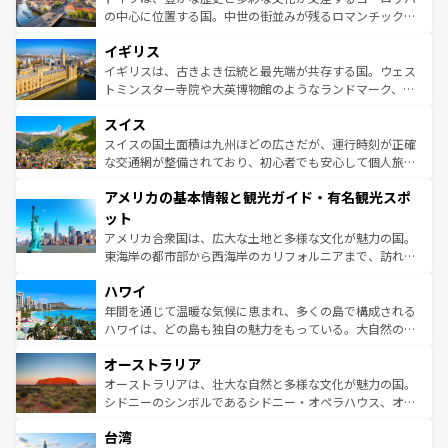
ンテンツ一覧
を参照してほしい。
から魅了する。また、フランスは美食の国としても知ら
の中心に位置する国。中世の街並みが残るロマンチック街
れ、フランス料理はユネスコ無形文化遺産にも登録されて
道から、未来を先取りするようなモダンな都市まで多様な
イギリス
いる。シャンパンの発祥地であるランス、プロヴァンスの
顔を持つこの国は、どこを歩いても飽きることがない。ベ
香り高いラベンダー畑など、多彩な楽しみ方が可能だ。さ
ルリンの文化的活気、バイエルン州のアルプスの絶景、そ
イギリスは、古きよき伝統と最先端が共存する国。ウェス
らに、パリ以外の地域にも魅力が溢れており、どの街角に
してライン川沿いのワイン畑といった風景は必見。ビール
トミンスター寺院や大英博物館のようなランドマーク、歴
も豊かな歴史と文化が息づいている。パリ以外の個性あふ
とソーセージを味わいながら地元の人と過ごす楽しい時間
史ある大学都市、美しい丘陵地帯や牧歌的な風景など、エ
れる地方に足を運ぶとそれぞれで全く異なる文化を体験で
スイス
は、お酒好きな人にはぜひ体験してほしい。 なお、新着の
リアごとに異なる魅力がある。また、優雅なアフタヌーン
きるだろう。 なお、新着のフランス情報は
コンテンツ一覧
ドイツ情報は
コンテンツ一覧
を参照してほしい。
ティー、ビール好きにはたまらない英国パブ、サッカー観
スイスの国土面積は九州ほどの広さだが、運行時刻が正確
を参照してほしい。
戦など、本場だからこそできる体験も豊富。イギリスを旅
な交通網が整備されており、初心者でも安心して個人旅行
して楽しみつくそう。 なお、新着のイギリス情報は
コンテ
を楽しめる。日本同様に時刻表どおりの旅が可能だ。中世
アメリカの基本情報と観光ガイド・有名観光スポ
ンツ一覧
を参照してほしい。
の建物がそのまま残る町や、スイスならではのユニークな
博物館もあり、アルプス観光だけでなく町歩きも満喫する
ット
ことができる。国民の所得が高いため物価も高いが、旅行
アメリカ合衆国は、広大な土地と多様な文化が魅力の国。
者向けの交通パス提供のサービスもあり、うまく活用すれ
東海岸の都市部から西海岸のカリフォルニアまで、訪れる
ば市内交通費無料で観光を楽しむこともできる。 なお、新
場所ごとに異なる風景と体験が待っている。ニューヨーク
着のスイス情報は
コンテンツ一覧
を参照してほしい。
ハワイ
のような巨大都市は、観光、ショッピング、エンターテイ
ンメントが詰まった刺激的なスポットだ。一方、アメリカ
年間を通じて温暖な気候に恵まれ、多くの島で構成される
西部には大自然が広がり、グランドキャニオンやイエロー
ハワイは、どの島も独自の魅力をもっている。大自然の神
ストーン国立公園といった絶景が堪能できる。さらに、南
秘を感じたいなら、火山が生み出した壮大な景観を誇るハ
オーストラリア
部のニューオーリンズでは、音楽と美食が融合した独特の
ワイ島は見逃せない。また、定番の観光地といえばオアフ
文化が魅力。旅行者はアメリカの各地域で異なる魅力を楽
島だが、静かな自然を求めるならマウイ島やカウアイ島が
オーストラリアは、壮大な自然と多様な文化が魅力の国。
しみながら、その多様性と豊かな歴史を感じることができ
おすすめ。エメラルドグリーンに輝く海をはじめ、豊かな
シドニーのシンボルであるシドニー・オペラハウス、オー
るだろう。車でのロードトリップや列車の旅も、アメリカ
文化や歴史が息づいている。「アロハスピリット」と呼ば
ストラリア東海岸北部に広がる大サンゴ礁地帯グレートバ
ならではの贅沢な旅のスタイルだ。 なお、新着のアメリカ
台湾
れるおもてなしの心で訪れる人々を迎えてくれるハワイの
リアリーフや大陸中央部にそびえるウルル（エアーズロッ