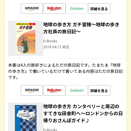
詳細を見る
地球の歩き方 ガチ冒険～地球の歩き
方社員の旅日記～
D-Books
2018.04.12 発売
本書は4人の旅好きによるただの旅日記です。たまたま『地球
の歩き方』で働いているだけで書いてある内容はただの旅日記
です。
詳細を見る
地球の歩き方 カンタベリーと周辺の
すてきな田舎町へ～ロンドンからの日
帰りおさんぽガイド♪
D-Books