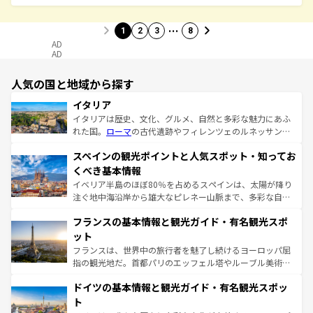
…
1
2
3
8
AD
AD
人気の国と地域から探す
イタリア
イタリアは歴史、文化、グルメ、自然と多彩な魅力にあふ
れた国。
ローマ
の古代遺跡やフィレンツェのルネッサンス
美術、ヴェネツィアの運河など、歴史あるスポットはもち
スペインの観光ポイントと人気スポット・知ってお
ろん、トスカーナの美しい田園風景やアマルフィ海岸の絶
景など、自然景観も見逃せない。観光の合間には、本場の
くべき基本情報
ピザやパスタなど、絶品のイタリア料理を堪能することも
イベリア半島のほぼ80％を占めるスペインは、太陽が降り
できる。朝目覚めてから夜眠るまで、すべての瞬間を楽し
注ぐ地中海沿岸から雄大なピレネー山脈まで、多彩な自然
ませてくれるイタリアで、忘れられない旅をしてみよう！
と文化が詰まったヨーロッパ屈指の旅行先だ。多様な地域
なお、新着のイタリア情報は
コンテンツ一覧
を参照してほ
フランスの基本情報と観光ガイド・有名観光スポ
文化が根付くこの国では、情熱的なフラメンコ、熱気あふ
しい。
れる闘牛、そして美味しいタパスが生活の一部となってい
ット
る。首都マドリードの洗練された雰囲気や、バルセロナの
フランスは、世界中の旅行者を魅了し続けるヨーロッパ屈
アートに溢れた街角から、地方では古代ローマ遺跡や中世
指の観光地だ。首都パリのエッフェル塔やルーブル美術館
の城塞都市、穏やかなビーチリゾートまで多彩な表情を見
といった象徴的なスポットから、田舎町の古風な美しさま
せる。地方によって風土や気候が異なるスペインはその個
ドイツの基本情報と観光ガイド・有名観光スポッ
で、幅広い魅力が詰まっている。華麗な宮殿、歴史的な大
性で訪れる人を魅了する。 なお、新着のスペイン情報は
コ
聖堂、美しいビーチ、そして豊かな自然が、訪れる者を心
ト
ンテンツ一覧
を参照してほしい。
から魅了する。また、フランスは美食の国としても知ら