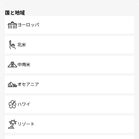
ほしい。
ほしい。
園や自然保護区など、自然が調和した近代的な景観と文化
の多様性あふれるカラフルな町は、どこを歩いても新しい
国と地域
発見がある。さらに、治安のよさや充実した公共交通機関
も、旅行者にとっては魅力的なポイント。グルメも豊富
で、ホーカーズは地元の風情を楽しめる外せないスポット
ヨーロッパ
だ。訪れる人を飽きさせないシンガポールで、多様な魅力
を体感しよう。 なお、新着のシンガポール情報は
コンテン
ツ一覧
を参照してほしい。
北米
中南米
オセアニア
ハワイ
リゾート