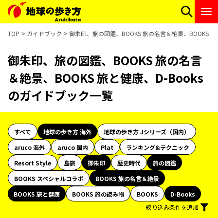
TOP
ガイドブック
御朱印、旅の図鑑、BOOKS 旅の名言＆絶景、BOOKS 旅
御朱印、旅の図鑑、BOOKS 旅の名言
＆絶景、BOOKS 旅と健康、D-Books
のガイドブック一覧
すべて
地球の歩き方 海外
地球の歩き方 Jシリーズ（国内）
aruco 海外
aruco 国内
Plat
ランキング&テクニック
Resort Style
島旅
御朱印
歴史時代
旅の図鑑
BOOKS スペシャルコラボ
BOOKS 旅の名言＆絶景
BOOKS 旅と健康
BOOKS 旅の読み物
BOOKS
D-Books
絞り込み条件を追加