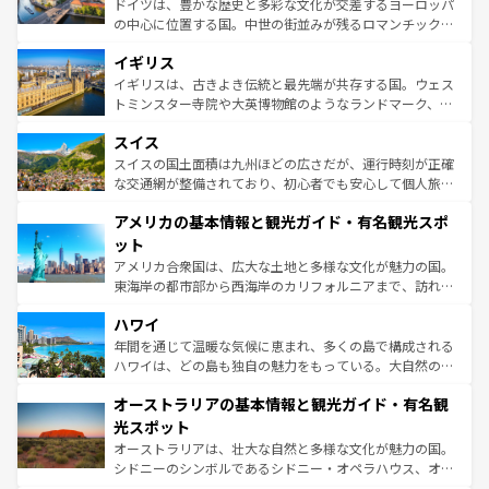
ドイツは、豊かな歴史と多彩な文化が交差するヨーロッパ
れ、フランス料理はユネスコ無形文化遺産にも登録されて
の中心に位置する国。中世の街並みが残るロマンチック街
いる。シャンパンの発祥地であるランス、プロヴァンスの
道から、未来を先取りするようなモダンな都市まで多様な
香り高いラベンダー畑など、多彩な楽しみ方が可能だ。さ
イギリス
顔を持つこの国は、どこを歩いても飽きることがない。ベ
らに、パリ以外の地域にも魅力が溢れており、どの街角に
ルリンの文化的活気、バイエルン州のアルプスの絶景、そ
イギリスは、古きよき伝統と最先端が共存する国。ウェス
も豊かな歴史と文化が息づいている。パリ以外の個性あふ
してライン川沿いのワイン畑といった風景は必見。ビール
トミンスター寺院や大英博物館のようなランドマーク、歴
れる地方に足を運ぶとそれぞれで全く異なる文化を体験で
とソーセージを味わいながら地元の人と過ごす楽しい時間
史ある大学都市、美しい丘陵地帯や牧歌的な風景など、エ
きるだろう。 なお、新着のフランス情報は
コンテンツ一覧
スイス
は、お酒好きな人にはぜひ体験してほしい。 なお、新着の
リアごとに異なる魅力がある。また、優雅なアフタヌーン
を参照してほしい。
ドイツ情報は
コンテンツ一覧
を参照してほしい。
ティー、ビール好きにはたまらない英国パブ、サッカー観
スイスの国土面積は九州ほどの広さだが、運行時刻が正確
戦など、本場だからこそできる体験も豊富。イギリスを旅
な交通網が整備されており、初心者でも安心して個人旅行
して楽しみつくそう。 なお、新着のイギリス情報は
コンテ
を楽しめる。日本同様に時刻表どおりの旅が可能だ。中世
アメリカの基本情報と観光ガイド・有名観光スポ
ンツ一覧
を参照してほしい。
の建物がそのまま残る町や、スイスならではのユニークな
博物館もあり、アルプス観光だけでなく町歩きも満喫する
ット
ことができる。国民の所得が高いため物価も高いが、旅行
アメリカ合衆国は、広大な土地と多様な文化が魅力の国。
者向けの交通パス提供のサービスもあり、うまく活用すれ
東海岸の都市部から西海岸のカリフォルニアまで、訪れる
ば市内交通費無料で観光を楽しむこともできる。 なお、新
場所ごとに異なる風景と体験が待っている。ニューヨーク
着のスイス情報は
コンテンツ一覧
を参照してほしい。
ハワイ
のような巨大都市は、観光、ショッピング、エンターテイ
ンメントが詰まった刺激的なスポットだ。一方、アメリカ
年間を通じて温暖な気候に恵まれ、多くの島で構成される
西部には大自然が広がり、グランドキャニオンやイエロー
ハワイは、どの島も独自の魅力をもっている。大自然の神
ストーン国立公園といった絶景が堪能できる。さらに、南
秘を感じたいなら、火山が生み出した壮大な景観を誇るハ
オーストラリアの基本情報と観光ガイド・有名観
部のニューオーリンズでは、音楽と美食が融合した独特の
ワイ島は見逃せない。また、定番の観光地といえばオアフ
文化が魅力。旅行者はアメリカの各地域で異なる魅力を楽
島だが、静かな自然を求めるならマウイ島やカウアイ島が
光スポット
しみながら、その多様性と豊かな歴史を感じることができ
おすすめ。エメラルドグリーンに輝く海をはじめ、豊かな
オーストラリアは、壮大な自然と多様な文化が魅力の国。
るだろう。車でのロードトリップや列車の旅も、アメリカ
文化や歴史が息づいている。「アロハスピリット」と呼ば
シドニーのシンボルであるシドニー・オペラハウス、オー
ならではの贅沢な旅のスタイルだ。 なお、新着のアメリカ
れるおもてなしの心で訪れる人々を迎えてくれるハワイの
ストラリア東海岸北部に広がる大サンゴ礁地帯グレートバ