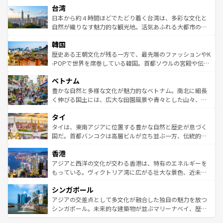
情報は
コンテンツ一覧
を参照してほしい。
人々、おいしいローカルフードやハワイアンミュージッ
台湾
リアリーフや大陸中央部にそびえるウルル（エアーズロッ
ク、伝統的なフラダンスなど、すべてがハワイの魅力を彩
ク）、タスマニアの美しい原生林やケアンズの熱帯雨林な
日本から約４時間ほどでたどり着く台湾は、多彩な文化と
っている。訪れるたびに新しい発見と感動が待っているハ
ど、見どころがたくさん。また、カフェやワイン、オージ
自然が織りなす魅力的な観光地。活気あふれる大都市の台
ワイを、存分に味わってほしい。 なお、新着のハワイ情報
ービーフなどの食文化も豊かで、美味しいものであふれて
北やノスタルジックな町並みが人気な九份（ジォウフェ
は
コンテンツ一覧
を参照してほしい。
韓国
いる。アクティビティも充実しており、サーフィンやダイ
ン）、静ひつな山岳地帯である台湾東部など、都市の喧騒
ビング、ハイキングなど、アウトドア好きにはたまらな
と山間の静けさが共存しており、訪れる人に新しい発見と
歴史ある王朝文化が残る一方で、最先端のファッションやK
い。オーストラリアの多彩な魅力を存分に味わいつくそ
驚きをもたらしてくれる。また、奥深い台湾の食文化も魅
-POPで世界を席巻している韓国。首都ソウルの宮殿や伝統
う。 なお、新着のオーストラリア情報は
コンテンツ一覧
を
力で、夜市などの屋台グルメから高級料理、ヘルシーで美
家屋が並ぶエリアでは韓国の歴史と文化に浸ることがで
参照してほしい。
ベトナム
容にもいいと評判のスイーツなど、バラエティ豊かな料理
き、地方に足を延ばせば四季折々の自然美を楽しむことが
が味わえる。 なお、新着の台湾情報は
コンテンツ一覧
を参
できる。そして、キムチや焼肉、絶品のストリートフード
豊かな自然と多様な文化が魅力的なベトナム。南北に細長
照してほしい。
まで、さまざまな韓国料理が待っている。夜には、韓国な
く伸びる国土には、広大な田園風景や青々とした山々、世
らではのナイトライフも堪能できる。あたたかいホスピタ
界遺産に登録された壮大な自然景観が点在し、都市部では
タイ
リティに包まれながら、韓国の多彩な魅力を心ゆくまで味
急速な発展と共に伝統が息づく。ハノイの古い町並みやホ
わってみてほしい。 なお、新着の韓国情報は
コンテンツ一
ーチミン市のフランス統治時代の建物も、独特の雰囲気を
タイは、東南アジアに位置する豊かな自然と歴史が息づく
覧
を参照してほしい。
醸し出している。また、バラエティの豊かさとおいしさで
国だ。首都バンコクは高層ビルが立ち並ぶ一方、伝統的な
世界中の食通を魅了してやまないベトナム料理も魅力のひ
寺院や市場がいたるところに点在し、古きよき文化と現代
香港
とつ。フォーやバインミー、ベトナムコーヒーなどは、ぜ
の活気が交差している。北部ではチェンマイなどの山岳地
ひ現地で味わいたい。どの地域を訪れてもあたたかい人々
帯で自然と触れ合い、南部ではプーケットやクラビの美し
アジアと西洋の文化が交わる香港は、特有のエネルギーを
が旅行者を迎えてくれるので、きっと忘れられない旅にな
いビーチでリゾート気分を楽しむことができる。タイ料理
もっている。ヴィクトリア湾に広がる壮大な景色、近未来
るはずだ。 なお、新着のベトナム情報は
コンテンツ一覧
を
は世界的に有名で、屋台から高級レストランまで味覚を刺
的なアートスポット、そして歴史と現代が融合した町並
参照してほしい。
シンガポール
激する。気候は一年中温暖で、どの季節にも異なる楽しみ
み、どこを訪れても感動するはず。観光スポットが密集し
が待っている。親しみやすいタイの人々、仏教を中心とし
ており、効率よく見どころを回れるのも魅力。息をのむよ
アジアの交差点として多文化が融合した独自の魅力を放つ
た文化、そして多様な観光資源が、訪れる旅人を魅了し続
うな絶景から文化的な体験まで、香港を存分に楽しみ尽く
シンガポール。未来的な建築物が並ぶマリーナベイ、歴史
ける。 なお、新着のタイ情報は
コンテンツ一覧
を参照して
そう。 なお、新着の香港情報は
コンテンツ一覧
を参照して
と伝統を感じられるエスニックタウン、多数の緑豊かな公