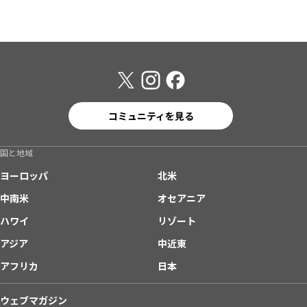
コミュニティを見る
国と地域
ヨーロッパ
北米
中南米
オセアニア
ハワイ
リゾート
アジア
中近東
アフリカ
日本
ウェブマガジン