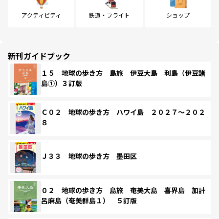
アクティビティ
鉄道・フライト
ショップ
新刊ガイドブック
１５ 地球の歩き方 島旅 伊豆大島 利島（伊豆諸
島①）３訂版
Ｃ０２ 地球の歩き方 ハワイ島 ２０２７～２０２
８
Ｊ３３ 地球の歩き方 墨田区
０２ 地球の歩き方 島旅 奄美大島 喜界島 加計
呂麻島（奄美群島１） ５訂版