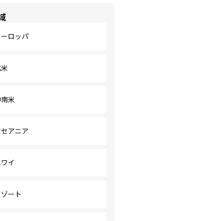
域
ヨーロッパ
北米
中南米
オセアニア
ハワイ
リゾート