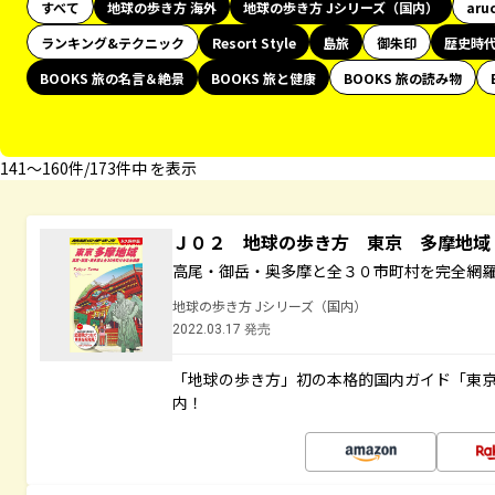
すべて
地球の歩き方 海外
地球の歩き方 Jシリーズ（国内）
aru
ランキング&テクニック
Resort Style
島旅
御朱印
歴史時
BOOKS 旅の名言＆絶景
BOOKS 旅と健康
BOOKS 旅の読み物
141〜160件/173件中 を表示
Ｊ０２ 地球の歩き方 東京 多摩地
高尾・御岳・奥多摩と全３０市町村を完全網
地球の歩き方 Jシリーズ（国内）
2022.03.17 発売
「地球の歩き方」初の本格的国内ガイド「東京
内！