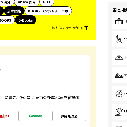
co 海外
aruco 国内
Plat
国と地
代
旅の図鑑
BOOKS スペシャルコラボ
BOOKS
D-Books
絞り込み条件を追加
域
羅
」に続き、第2弾は 東京の多摩地域 を徹底案
詳細を見る