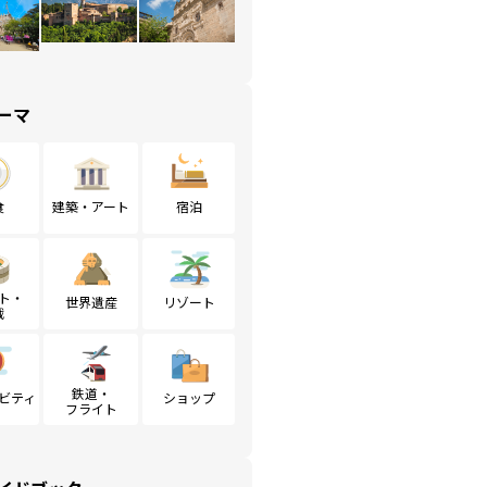
ーマ
食
建築・アート
宿泊
ト・
世界遺産
リゾート
戦
鉄道・
ビティ
ショップ
フライト