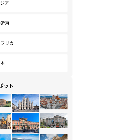
アジア
中近東
アフリカ
日本
ポット