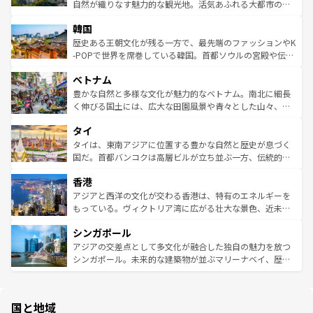
ク、伝統的なフラダンスなど、すべてがハワイの魅力を彩
ど、見どころがたくさん。また、カフェやワイン、オージ
自然が織りなす魅力的な観光地。活気あふれる大都市の台
っている。訪れるたびに新しい発見と感動が待っているハ
ービーフなどの食文化も豊かで、美味しいものであふれて
北やノスタルジックな町並みが人気な九份（ジォウフェ
ワイを、存分に味わってほしい。 なお、新着のハワイ情報
韓国
いる。アクティビティも充実しており、サーフィンやダイ
ン）、静ひつな山岳地帯である台湾東部など、都市の喧騒
は
コンテンツ一覧
を参照してほしい。
ビング、ハイキングなど、アウトドア好きにはたまらな
と山間の静けさが共存しており、訪れる人に新しい発見と
歴史ある王朝文化が残る一方で、最先端のファッションやK
い。オーストラリアの多彩な魅力を存分に味わいつくそ
驚きをもたらしてくれる。また、奥深い台湾の食文化も魅
-POPで世界を席巻している韓国。首都ソウルの宮殿や伝統
う。 なお、新着のオーストラリア情報は
コンテンツ一覧
を
力で、夜市などの屋台グルメから高級料理、ヘルシーで美
家屋が並ぶエリアでは韓国の歴史と文化に浸ることがで
参照してほしい。
ベトナム
容にもいいと評判のスイーツなど、バラエティ豊かな料理
き、地方に足を延ばせば四季折々の自然美を楽しむことが
が味わえる。 なお、新着の台湾情報は
コンテンツ一覧
を参
できる。そして、キムチや焼肉、絶品のストリートフード
豊かな自然と多様な文化が魅力的なベトナム。南北に細長
照してほしい。
まで、さまざまな韓国料理が待っている。夜には、韓国な
く伸びる国土には、広大な田園風景や青々とした山々、世
らではのナイトライフも堪能できる。あたたかいホスピタ
界遺産に登録された壮大な自然景観が点在し、都市部では
タイ
リティに包まれながら、韓国の多彩な魅力を心ゆくまで味
急速な発展と共に伝統が息づく。ハノイの古い町並みやホ
わってみてほしい。 なお、新着の韓国情報は
コンテンツ一
ーチミン市のフランス統治時代の建物も、独特の雰囲気を
タイは、東南アジアに位置する豊かな自然と歴史が息づく
覧
を参照してほしい。
醸し出している。また、バラエティの豊かさとおいしさで
国だ。首都バンコクは高層ビルが立ち並ぶ一方、伝統的な
世界中の食通を魅了してやまないベトナム料理も魅力のひ
寺院や市場がいたるところに点在し、古きよき文化と現代
香港
とつ。フォーやバインミー、ベトナムコーヒーなどは、ぜ
の活気が交差している。北部ではチェンマイなどの山岳地
ひ現地で味わいたい。どの地域を訪れてもあたたかい人々
帯で自然と触れ合い、南部ではプーケットやクラビの美し
アジアと西洋の文化が交わる香港は、特有のエネルギーを
が旅行者を迎えてくれるので、きっと忘れられない旅にな
いビーチでリゾート気分を楽しむことができる。タイ料理
もっている。ヴィクトリア湾に広がる壮大な景色、近未来
るはずだ。 なお、新着のベトナム情報は
コンテンツ一覧
を
は世界的に有名で、屋台から高級レストランまで味覚を刺
的なアートスポット、そして歴史と現代が融合した町並
参照してほしい。
シンガポール
激する。気候は一年中温暖で、どの季節にも異なる楽しみ
み、どこを訪れても感動するはず。観光スポットが密集し
が待っている。親しみやすいタイの人々、仏教を中心とし
ており、効率よく見どころを回れるのも魅力。息をのむよ
アジアの交差点として多文化が融合した独自の魅力を放つ
た文化、そして多様な観光資源が、訪れる旅人を魅了し続
うな絶景から文化的な体験まで、香港を存分に楽しみ尽く
シンガポール。未来的な建築物が並ぶマリーナベイ、歴史
ける。 なお、新着のタイ情報は
コンテンツ一覧
を参照して
そう。 なお、新着の香港情報は
コンテンツ一覧
を参照して
と伝統を感じられるエスニックタウン、多数の緑豊かな公
ほしい。
ほしい。
園や自然保護区など、自然が調和した近代的な景観と文化
の多様性あふれるカラフルな町は、どこを歩いても新しい
国と地域
発見がある。さらに、治安のよさや充実した公共交通機関