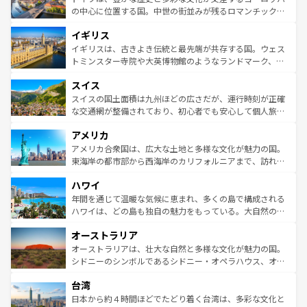
ンテンツ一覧
を参照してほしい。
から魅了する。また、フランスは美食の国としても知ら
の中心に位置する国。中世の街並みが残るロマンチック街
れ、フランス料理はユネスコ無形文化遺産にも登録されて
道から、未来を先取りするようなモダンな都市まで多様な
イギリス
いる。シャンパンの発祥地であるランス、プロヴァンスの
顔を持つこの国は、どこを歩いても飽きることがない。ベ
香り高いラベンダー畑など、多彩な楽しみ方が可能だ。さ
ルリンの文化的活気、バイエルン州のアルプスの絶景、そ
イギリスは、古きよき伝統と最先端が共存する国。ウェス
らに、パリ以外の地域にも魅力が溢れており、どの街角に
してライン川沿いのワイン畑といった風景は必見。ビール
トミンスター寺院や大英博物館のようなランドマーク、歴
も豊かな歴史と文化が息づいている。パリ以外の個性あふ
とソーセージを味わいながら地元の人と過ごす楽しい時間
史ある大学都市、美しい丘陵地帯や牧歌的な風景など、エ
れる地方に足を運ぶとそれぞれで全く異なる文化を体験で
スイス
は、お酒好きな人にはぜひ体験してほしい。 なお、新着の
リアごとに異なる魅力がある。また、優雅なアフタヌーン
きるだろう。 なお、新着のフランス情報は
コンテンツ一覧
ドイツ情報は
コンテンツ一覧
を参照してほしい。
ティー、ビール好きにはたまらない英国パブ、サッカー観
スイスの国土面積は九州ほどの広さだが、運行時刻が正確
を参照してほしい。
戦など、本場だからこそできる体験も豊富。イギリスを旅
な交通網が整備されており、初心者でも安心して個人旅行
して楽しみつくそう。 なお、新着のイギリス情報は
コンテ
を楽しめる。日本同様に時刻表どおりの旅が可能だ。中世
アメリカ
ンツ一覧
を参照してほしい。
の建物がそのまま残る町や、スイスならではのユニークな
博物館もあり、アルプス観光だけでなく町歩きも満喫する
アメリカ合衆国は、広大な土地と多様な文化が魅力の国。
ことができる。国民の所得が高いため物価も高いが、旅行
東海岸の都市部から西海岸のカリフォルニアまで、訪れる
者向けの交通パス提供のサービスもあり、うまく活用すれ
場所ごとに異なる風景と体験が待っている。ニューヨーク
ハワイ
ば市内交通費無料で観光を楽しむこともできる。 なお、新
のような巨大都市は、観光、ショッピング、エンターテイ
着のスイス情報は
コンテンツ一覧
を参照してほしい。
ンメントが詰まった刺激的なスポットだ。一方、アメリカ
年間を通じて温暖な気候に恵まれ、多くの島で構成される
西部には大自然が広がり、グランドキャニオンやイエロー
ハワイは、どの島も独自の魅力をもっている。大自然の神
ストーン国立公園といった絶景が堪能できる。さらに、南
秘を感じたいなら、火山が生み出した壮大な景観を誇るハ
オーストラリア
部のニューオーリンズでは、音楽と美食が融合した独特の
ワイ島は見逃せない。また、定番の観光地といえばオアフ
文化が魅力。旅行者はアメリカの各地域で異なる魅力を楽
島だが、静かな自然を求めるならマウイ島やカウアイ島が
オーストラリアは、壮大な自然と多様な文化が魅力の国。
しみながら、その多様性と豊かな歴史を感じることができ
おすすめ。エメラルドグリーンに輝く海をはじめ、豊かな
シドニーのシンボルであるシドニー・オペラハウス、オー
るだろう。車でのロードトリップや列車の旅も、アメリカ
文化や歴史が息づいている。「アロハスピリット」と呼ば
ストラリア東海岸北部に広がる大サンゴ礁地帯グレートバ
ならではの贅沢な旅のスタイルだ。 なお、新着のアメリカ
台湾
れるおもてなしの心で訪れる人々を迎えてくれるハワイの
リアリーフや大陸中央部にそびえるウルル（エアーズロッ
情報は
コンテンツ一覧
を参照してほしい。
人々、おいしいローカルフードやハワイアンミュージッ
ク）、タスマニアの美しい原生林やケアンズの熱帯雨林な
日本から約４時間ほどでたどり着く台湾は、多彩な文化と