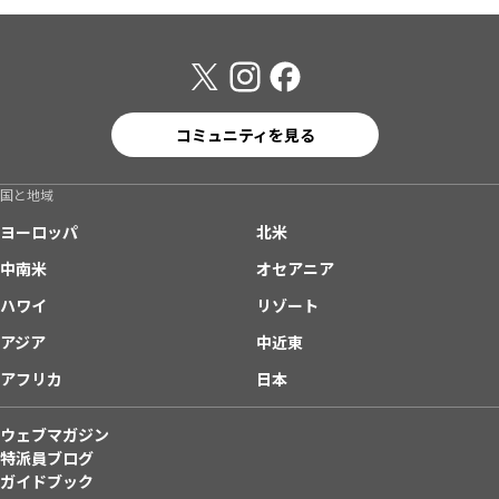
コミュニティを見る
国と地域
ヨーロッパ
北米
中南米
オセアニア
ハワイ
リゾート
アジア
中近東
アフリカ
日本
ウェブマガジン
特派員ブログ
ガイドブック