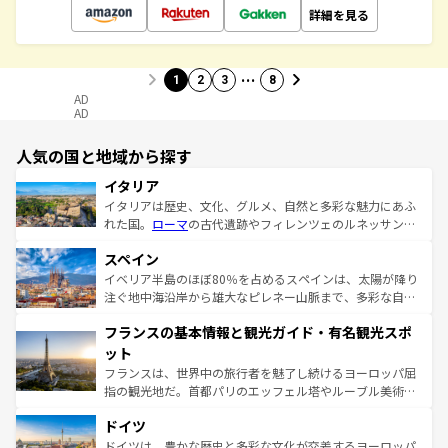
詳細を見る
…
1
2
3
8
AD
AD
人気の国と地域から探す
イタリア
イタリアは歴史、文化、グルメ、自然と多彩な魅力にあふ
れた国。
ローマ
の古代遺跡やフィレンツェのルネッサンス
美術、ヴェネツィアの運河など、歴史あるスポットはもち
スペイン
ろん、トスカーナの美しい田園風景やアマルフィ海岸の絶
景など、自然景観も見逃せない。観光の合間には、本場の
イベリア半島のほぼ80％を占めるスペインは、太陽が降り
ピザやパスタなど、絶品のイタリア料理を堪能することも
注ぐ地中海沿岸から雄大なピレネー山脈まで、多彩な自然
できる。朝目覚めてから夜眠るまで、すべての瞬間を楽し
と文化が詰まったヨーロッパ屈指の旅行先だ。多様な地域
フランスの基本情報と観光ガイド・有名観光スポ
ませてくれるイタリアで、忘れられない旅をしてみよう！
文化が根付くこの国では、情熱的なフラメンコ、熱気あふ
なお、新着のイタリア情報は
コンテンツ一覧
を参照してほ
れる闘牛、そして美味しいタパスが生活の一部となってい
ット
しい。
る。首都マドリードの洗練された雰囲気や、バルセロナの
フランスは、世界中の旅行者を魅了し続けるヨーロッパ屈
アートに溢れた街角から、地方では古代ローマ遺跡や中世
指の観光地だ。首都パリのエッフェル塔やルーブル美術館
の城塞都市、穏やかなビーチリゾートまで多彩な表情を見
といった象徴的なスポットから、田舎町の古風な美しさま
せる。地方によって風土や気候が異なるスペインはその個
ドイツ
で、幅広い魅力が詰まっている。華麗な宮殿、歴史的な大
性で訪れる人を魅了する。 なお、新着のスペイン情報は
コ
聖堂、美しいビーチ、そして豊かな自然が、訪れる者を心
ドイツは、豊かな歴史と多彩な文化が交差するヨーロッパ