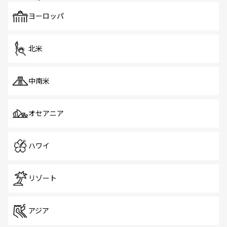
も、旅行者にとっては魅力的なポイント。グルメも豊富
で、ホーカーズは地元の風情を楽しめる外せないスポット
ヨーロッパ
だ。訪れる人を飽きさせないシンガポールで、多様な魅力
を体感しよう。 なお、新着のシンガポール情報は
コンテン
ツ一覧
を参照してほしい。
北米
中南米
オセアニア
ハワイ
リゾート
アジア