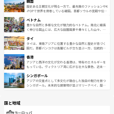
ワイを、存分に味わってほしい。 なお、新着のハワイ情報
韓国
いる。アクティビティも充実しており、サーフィンやダイ
ン）、静ひつな山岳地帯である台湾東部など、都市の喧騒
は
コンテンツ一覧
を参照してほしい。
ビング、ハイキングなど、アウトドア好きにはたまらな
と山間の静けさが共存しており、訪れる人に新しい発見と
歴史ある王朝文化が残る一方で、最先端のファッションやK
い。オーストラリアの多彩な魅力を存分に味わいつくそ
驚きをもたらしてくれる。また、奥深い台湾の食文化も魅
-POPで世界を席巻している韓国。首都ソウルの宮殿や伝統
う。 なお、新着のオーストラリア情報は
コンテンツ一覧
を
力で、夜市などの屋台グルメから高級料理、ヘルシーで美
家屋が並ぶエリアでは韓国の歴史と文化に浸ることがで
参照してほしい。
ベトナム
容にもいいと評判のスイーツなど、バラエティ豊かな料理
き、地方に足を延ばせば四季折々の自然美を楽しむことが
が味わえる。 なお、新着の台湾情報は
コンテンツ一覧
を参
できる。そして、キムチや焼肉、絶品のストリートフード
豊かな自然と多様な文化が魅力的なベトナム。南北に細長
照してほしい。
まで、さまざまな韓国料理が待っている。夜には、韓国な
く伸びる国土には、広大な田園風景や青々とした山々、世
らではのナイトライフも堪能できる。あたたかいホスピタ
界遺産に登録された壮大な自然景観が点在し、都市部では
タイ
リティに包まれながら、韓国の多彩な魅力を心ゆくまで味
急速な発展と共に伝統が息づく。ハノイの古い町並みやホ
わってみてほしい。 なお、新着の韓国情報は
コンテンツ一
ーチミン市のフランス統治時代の建物も、独特の雰囲気を
タイは、東南アジアに位置する豊かな自然と歴史が息づく
覧
を参照してほしい。
醸し出している。また、バラエティの豊かさとおいしさで
国だ。首都バンコクは高層ビルが立ち並ぶ一方、伝統的な
世界中の食通を魅了してやまないベトナム料理も魅力のひ
寺院や市場がいたるところに点在し、古きよき文化と現代
香港
とつ。フォーやバインミー、ベトナムコーヒーなどは、ぜ
の活気が交差している。北部ではチェンマイなどの山岳地
ひ現地で味わいたい。どの地域を訪れてもあたたかい人々
帯で自然と触れ合い、南部ではプーケットやクラビの美し
アジアと西洋の文化が交わる香港は、特有のエネルギーを
が旅行者を迎えてくれるので、きっと忘れられない旅にな
いビーチでリゾート気分を楽しむことができる。タイ料理
もっている。ヴィクトリア湾に広がる壮大な景色、近未来
るはずだ。 なお、新着のベトナム情報は
コンテンツ一覧
を
は世界的に有名で、屋台から高級レストランまで味覚を刺
的なアートスポット、そして歴史と現代が融合した町並
参照してほしい。
シンガポール
激する。気候は一年中温暖で、どの季節にも異なる楽しみ
み、どこを訪れても感動するはず。観光スポットが密集し
が待っている。親しみやすいタイの人々、仏教を中心とし
ており、効率よく見どころを回れるのも魅力。息をのむよ
アジアの交差点として多文化が融合した独自の魅力を放つ
た文化、そして多様な観光資源が、訪れる旅人を魅了し続
うな絶景から文化的な体験まで、香港を存分に楽しみ尽く
シンガポール。未来的な建築物が並ぶマリーナベイ、歴史
ける。 なお、新着のタイ情報は
コンテンツ一覧
を参照して
そう。 なお、新着の香港情報は
コンテンツ一覧
を参照して
と伝統を感じられるエスニックタウン、多数の緑豊かな公
ほしい。
ほしい。
園や自然保護区など、自然が調和した近代的な景観と文化
の多様性あふれるカラフルな町は、どこを歩いても新しい
国と地域
発見がある。さらに、治安のよさや充実した公共交通機関
も、旅行者にとっては魅力的なポイント。グルメも豊富
で、ホーカーズは地元の風情を楽しめる外せないスポット
ヨーロッパ