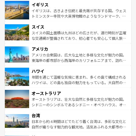
イギリス
いる。シャンパンの発祥地であるランス、プロヴァンスの
顔を持つこの国は、どこを歩いても飽きることがない。ベ
香り高いラベンダー畑など、多彩な楽しみ方が可能だ。さ
ルリンの文化的活気、バイエルン州のアルプスの絶景、そ
イギリスは、古きよき伝統と最先端が共存する国。ウェス
らに、パリ以外の地域にも魅力が溢れており、どの街角に
してライン川沿いのワイン畑といった風景は必見。ビール
トミンスター寺院や大英博物館のようなランドマーク、歴
も豊かな歴史と文化が息づいている。パリ以外の個性あふ
とソーセージを味わいながら地元の人と過ごす楽しい時間
史ある大学都市、美しい丘陵地帯や牧歌的な風景など、エ
れる地方に足を運ぶとそれぞれで全く異なる文化を体験で
スイス
は、お酒好きな人にはぜひ体験してほしい。 なお、新着の
リアごとに異なる魅力がある。また、優雅なアフタヌーン
きるだろう。 なお、新着のフランス情報は
コンテンツ一覧
ドイツ情報は
コンテンツ一覧
を参照してほしい。
ティー、ビール好きにはたまらない英国パブ、サッカー観
スイスの国土面積は九州ほどの広さだが、運行時刻が正確
を参照してほしい。
戦など、本場だからこそできる体験も豊富。イギリスを旅
な交通網が整備されており、初心者でも安心して個人旅行
して楽しみつくそう。 なお、新着のイギリス情報は
コンテ
を楽しめる。日本同様に時刻表どおりの旅が可能だ。中世
アメリカ
ンツ一覧
を参照してほしい。
の建物がそのまま残る町や、スイスならではのユニークな
博物館もあり、アルプス観光だけでなく町歩きも満喫する
アメリカ合衆国は、広大な土地と多様な文化が魅力の国。
ことができる。国民の所得が高いため物価も高いが、旅行
東海岸の都市部から西海岸のカリフォルニアまで、訪れる
者向けの交通パス提供のサービスもあり、うまく活用すれ
場所ごとに異なる風景と体験が待っている。ニューヨーク
ハワイ
ば市内交通費無料で観光を楽しむこともできる。 なお、新
のような巨大都市は、観光、ショッピング、エンターテイ
着のスイス情報は
コンテンツ一覧
を参照してほしい。
ンメントが詰まった刺激的なスポットだ。一方、アメリカ
年間を通じて温暖な気候に恵まれ、多くの島で構成される
西部には大自然が広がり、グランドキャニオンやイエロー
ハワイは、どの島も独自の魅力をもっている。大自然の神
ストーン国立公園といった絶景が堪能できる。さらに、南
秘を感じたいなら、火山が生み出した壮大な景観を誇るハ
オーストラリア
部のニューオーリンズでは、音楽と美食が融合した独特の
ワイ島は見逃せない。また、定番の観光地といえばオアフ
文化が魅力。旅行者はアメリカの各地域で異なる魅力を楽
島だが、静かな自然を求めるならマウイ島やカウアイ島が
オーストラリアは、壮大な自然と多様な文化が魅力の国。
しみながら、その多様性と豊かな歴史を感じることができ
おすすめ。エメラルドグリーンに輝く海をはじめ、豊かな
シドニーのシンボルであるシドニー・オペラハウス、オー
るだろう。車でのロードトリップや列車の旅も、アメリカ
文化や歴史が息づいている。「アロハスピリット」と呼ば
ストラリア東海岸北部に広がる大サンゴ礁地帯グレートバ
ならではの贅沢な旅のスタイルだ。 なお、新着のアメリカ
台湾
れるおもてなしの心で訪れる人々を迎えてくれるハワイの
リアリーフや大陸中央部にそびえるウルル（エアーズロッ
情報は
コンテンツ一覧
を参照してほしい。
人々、おいしいローカルフードやハワイアンミュージッ
ク）、タスマニアの美しい原生林やケアンズの熱帯雨林な
日本から約４時間ほどでたどり着く台湾は、多彩な文化と
ク、伝統的なフラダンスなど、すべてがハワイの魅力を彩
ど、見どころがたくさん。また、カフェやワイン、オージ
自然が織りなす魅力的な観光地。活気あふれる大都市の台
っている。訪れるたびに新しい発見と感動が待っているハ
ービーフなどの食文化も豊かで、美味しいものであふれて
北やノスタルジックな町並みが人気な九份（ジォウフェ