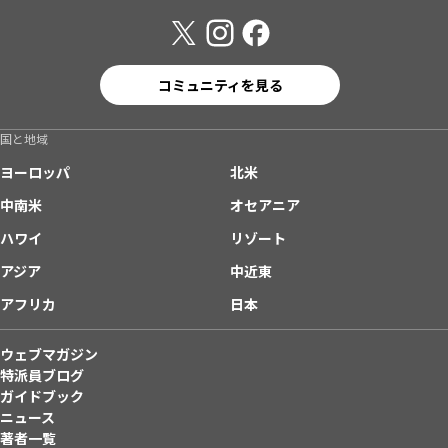
コミュニティを見る
国と地域
ヨーロッパ
北米
中南米
オセアニア
ハワイ
リゾート
アジア
中近東
アフリカ
日本
ウェブマガジン
特派員ブログ
ガイドブック
ニュース
著者一覧