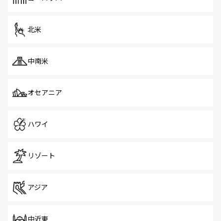
だ。訪れる人を飽きさせないシンガポールで、多様な魅力
を体感しよう。 なお、新着のシンガポール情報は
コンテン
ツ一覧
を参照してほしい。
北米
中南米
オセアニア
ハワイ
リゾート
アジア
中近東