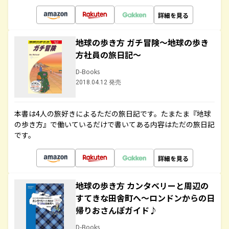
詳細を見る
地球の歩き方 ガチ冒険～地球の歩き
方社員の旅日記～
D-Books
2018.04.12 発売
本書は4人の旅好きによるただの旅日記です。たまたま『地球
の歩き方』で働いているだけで書いてある内容はただの旅日記
です。
詳細を見る
地球の歩き方 カンタベリーと周辺の
すてきな田舎町へ～ロンドンからの日
帰りおさんぽガイド♪
D-Books