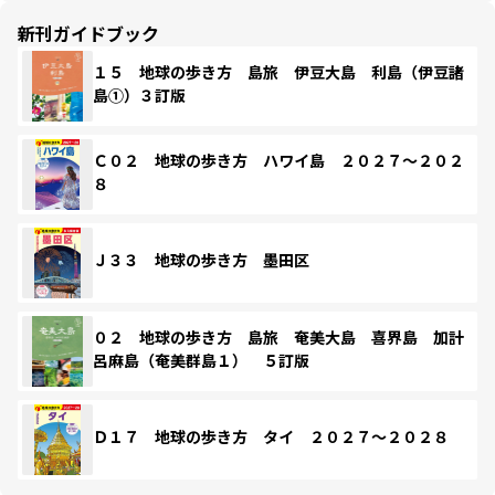
新刊ガイドブック
１５ 地球の歩き方 島旅 伊豆大島 利島（伊豆諸
島①）３訂版
Ｃ０２ 地球の歩き方 ハワイ島 ２０２７～２０２
８
Ｊ３３ 地球の歩き方 墨田区
０２ 地球の歩き方 島旅 奄美大島 喜界島 加計
呂麻島（奄美群島１） ５訂版
Ｄ１７ 地球の歩き方 タイ ２０２７～２０２８