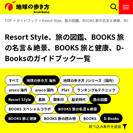
TOP
ガイドブック
Resort Style、旅の図鑑、BOOKS 旅の名言＆絶景、B
Resort Style、旅の図鑑、BOOKS 旅
の名言＆絶景、BOOKS 旅と健康、D-
Booksのガイドブック一覧
すべて
地球の歩き方 海外
地球の歩き方 Jシリーズ（国内）
aruco 海外
aruco 国内
Plat
ランキング&テクニック
Resort Style
島旅
御朱印
歴史時代
旅の図鑑
BOOKS スペシャルコラボ
BOOKS 旅の名言＆絶景
BOOKS 旅と健康
BOOKS 旅の読み物
BOOKS
D-Books
絞り込み条件を追加