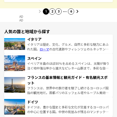
…
1
2
3
6
AD
AD
人気の国と地域から探す
イタリア
イタリアは歴史、文化、グルメ、自然と多彩な魅力にあふ
れた国。
ローマ
の古代遺跡やフィレンツェのルネッサンス
美術、ヴェネツィアの運河など、歴史あるスポットはもち
スペイン
ろん、トスカーナの美しい田園風景やアマルフィ海岸の絶
景など、自然景観も見逃せない。観光の合間には、本場の
イベリア半島のほぼ80％を占めるスペインは、太陽が降り
ピザやパスタなど、絶品のイタリア料理を堪能することも
注ぐ地中海沿岸から雄大なピレネー山脈まで、多彩な自然
できる。朝目覚めてから夜眠るまで、すべての瞬間を楽し
と文化が詰まったヨーロッパ屈指の旅行先だ。多様な地域
フランスの基本情報と観光ガイド・有名観光スポ
ませてくれるイタリアで、忘れられない旅をしてみよう！
文化が根付くこの国では、情熱的なフラメンコ、熱気あふ
なお、新着のイタリア情報は
コンテンツ一覧
を参照してほ
れる闘牛、そして美味しいタパスが生活の一部となってい
ット
しい。
る。首都マドリードの洗練された雰囲気や、バルセロナの
フランスは、世界中の旅行者を魅了し続けるヨーロッパ屈
アートに溢れた街角から、地方では古代ローマ遺跡や中世
指の観光地だ。首都パリのエッフェル塔やルーブル美術館
の城塞都市、穏やかなビーチリゾートまで多彩な表情を見
といった象徴的なスポットから、田舎町の古風な美しさま
せる。地方によって風土や気候が異なるスペインはその個
ドイツ
で、幅広い魅力が詰まっている。華麗な宮殿、歴史的な大
性で訪れる人を魅了する。 なお、新着のスペイン情報は
コ
聖堂、美しいビーチ、そして豊かな自然が、訪れる者を心
ドイツは、豊かな歴史と多彩な文化が交差するヨーロッパ
ンテンツ一覧
を参照してほしい。
から魅了する。また、フランスは美食の国としても知ら
の中心に位置する国。中世の街並みが残るロマンチック街
れ、フランス料理はユネスコ無形文化遺産にも登録されて
道から、未来を先取りするようなモダンな都市まで多様な