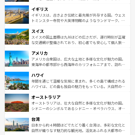
ンテンツ一覧
を参照してほしい。
れ、フランス料理はユネスコ無形文化遺産にも登録されて
道から、未来を先取りするようなモダンな都市まで多様な
イギリス
いる。シャンパンの発祥地であるランス、プロヴァンスの
顔を持つこの国は、どこを歩いても飽きることがない。ベ
香り高いラベンダー畑など、多彩な楽しみ方が可能だ。さ
ルリンの文化的活気、バイエルン州のアルプスの絶景、そ
イギリスは、古きよき伝統と最先端が共存する国。ウェス
らに、パリ以外の地域にも魅力が溢れており、どの街角に
してライン川沿いのワイン畑といった風景は必見。ビール
トミンスター寺院や大英博物館のようなランドマーク、歴
も豊かな歴史と文化が息づいている。パリ以外の個性あふ
とソーセージを味わいながら地元の人と過ごす楽しい時間
史ある大学都市、美しい丘陵地帯や牧歌的な風景など、エ
れる地方に足を運ぶとそれぞれで全く異なる文化を体験で
スイス
は、お酒好きな人にはぜひ体験してほしい。 なお、新着の
リアごとに異なる魅力がある。また、優雅なアフタヌーン
きるだろう。 なお、新着のフランス情報は
コンテンツ一覧
ドイツ情報は
コンテンツ一覧
を参照してほしい。
ティー、ビール好きにはたまらない英国パブ、サッカー観
スイスの国土面積は九州ほどの広さだが、運行時刻が正確
を参照してほしい。
戦など、本場だからこそできる体験も豊富。イギリスを旅
な交通網が整備されており、初心者でも安心して個人旅行
して楽しみつくそう。 なお、新着のイギリス情報は
コンテ
を楽しめる。日本同様に時刻表どおりの旅が可能だ。中世
アメリカ
ンツ一覧
を参照してほしい。
の建物がそのまま残る町や、スイスならではのユニークな
博物館もあり、アルプス観光だけでなく町歩きも満喫する
アメリカ合衆国は、広大な土地と多様な文化が魅力の国。
ことができる。国民の所得が高いため物価も高いが、旅行
東海岸の都市部から西海岸のカリフォルニアまで、訪れる
者向けの交通パス提供のサービスもあり、うまく活用すれ
場所ごとに異なる風景と体験が待っている。ニューヨーク
ハワイ
ば市内交通費無料で観光を楽しむこともできる。 なお、新
のような巨大都市は、観光、ショッピング、エンターテイ
着のスイス情報は
コンテンツ一覧
を参照してほしい。
ンメントが詰まった刺激的なスポットだ。一方、アメリカ
年間を通じて温暖な気候に恵まれ、多くの島で構成される
西部には大自然が広がり、グランドキャニオンやイエロー
ハワイは、どの島も独自の魅力をもっている。大自然の神
ストーン国立公園といった絶景が堪能できる。さらに、南
秘を感じたいなら、火山が生み出した壮大な景観を誇るハ
オーストラリア
部のニューオーリンズでは、音楽と美食が融合した独特の
ワイ島は見逃せない。また、定番の観光地といえばオアフ
文化が魅力。旅行者はアメリカの各地域で異なる魅力を楽
島だが、静かな自然を求めるならマウイ島やカウアイ島が
オーストラリアは、壮大な自然と多様な文化が魅力の国。
しみながら、その多様性と豊かな歴史を感じることができ
おすすめ。エメラルドグリーンに輝く海をはじめ、豊かな
シドニーのシンボルであるシドニー・オペラハウス、オー
るだろう。車でのロードトリップや列車の旅も、アメリカ
文化や歴史が息づいている。「アロハスピリット」と呼ば
ストラリア東海岸北部に広がる大サンゴ礁地帯グレートバ
ならではの贅沢な旅のスタイルだ。 なお、新着のアメリカ
台湾
れるおもてなしの心で訪れる人々を迎えてくれるハワイの
リアリーフや大陸中央部にそびえるウルル（エアーズロッ
情報は
コンテンツ一覧
を参照してほしい。
人々、おいしいローカルフードやハワイアンミュージッ
ク）、タスマニアの美しい原生林やケアンズの熱帯雨林な
日本から約４時間ほどでたどり着く台湾は、多彩な文化と
ク、伝統的なフラダンスなど、すべてがハワイの魅力を彩
ど、見どころがたくさん。また、カフェやワイン、オージ
自然が織りなす魅力的な観光地。活気あふれる大都市の台