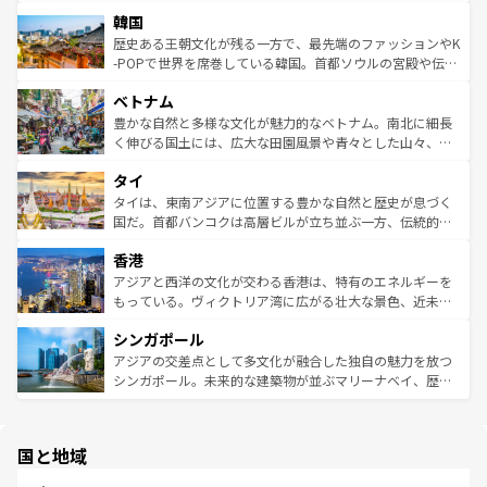
っている。訪れるたびに新しい発見と感動が待っているハ
ービーフなどの食文化も豊かで、美味しいものであふれて
北やノスタルジックな町並みが人気な九份（ジォウフェ
ワイを、存分に味わってほしい。 なお、新着のハワイ情報
韓国
いる。アクティビティも充実しており、サーフィンやダイ
ン）、静ひつな山岳地帯である台湾東部など、都市の喧騒
は
コンテンツ一覧
を参照してほしい。
ビング、ハイキングなど、アウトドア好きにはたまらな
と山間の静けさが共存しており、訪れる人に新しい発見と
歴史ある王朝文化が残る一方で、最先端のファッションやK
い。オーストラリアの多彩な魅力を存分に味わいつくそ
驚きをもたらしてくれる。また、奥深い台湾の食文化も魅
-POPで世界を席巻している韓国。首都ソウルの宮殿や伝統
う。 なお、新着のオーストラリア情報は
コンテンツ一覧
を
力で、夜市などの屋台グルメから高級料理、ヘルシーで美
家屋が並ぶエリアでは韓国の歴史と文化に浸ることがで
参照してほしい。
ベトナム
容にもいいと評判のスイーツなど、バラエティ豊かな料理
き、地方に足を延ばせば四季折々の自然美を楽しむことが
が味わえる。 なお、新着の台湾情報は
コンテンツ一覧
を参
できる。そして、キムチや焼肉、絶品のストリートフード
豊かな自然と多様な文化が魅力的なベトナム。南北に細長
照してほしい。
まで、さまざまな韓国料理が待っている。夜には、韓国な
く伸びる国土には、広大な田園風景や青々とした山々、世
らではのナイトライフも堪能できる。あたたかいホスピタ
界遺産に登録された壮大な自然景観が点在し、都市部では
タイ
リティに包まれながら、韓国の多彩な魅力を心ゆくまで味
急速な発展と共に伝統が息づく。ハノイの古い町並みやホ
わってみてほしい。 なお、新着の韓国情報は
コンテンツ一
ーチミン市のフランス統治時代の建物も、独特の雰囲気を
タイは、東南アジアに位置する豊かな自然と歴史が息づく
覧
を参照してほしい。
醸し出している。また、バラエティの豊かさとおいしさで
国だ。首都バンコクは高層ビルが立ち並ぶ一方、伝統的な
世界中の食通を魅了してやまないベトナム料理も魅力のひ
寺院や市場がいたるところに点在し、古きよき文化と現代
香港
とつ。フォーやバインミー、ベトナムコーヒーなどは、ぜ
の活気が交差している。北部ではチェンマイなどの山岳地
ひ現地で味わいたい。どの地域を訪れてもあたたかい人々
帯で自然と触れ合い、南部ではプーケットやクラビの美し
アジアと西洋の文化が交わる香港は、特有のエネルギーを
が旅行者を迎えてくれるので、きっと忘れられない旅にな
いビーチでリゾート気分を楽しむことができる。タイ料理
もっている。ヴィクトリア湾に広がる壮大な景色、近未来
るはずだ。 なお、新着のベトナム情報は
コンテンツ一覧
を
は世界的に有名で、屋台から高級レストランまで味覚を刺
的なアートスポット、そして歴史と現代が融合した町並
参照してほしい。
シンガポール
激する。気候は一年中温暖で、どの季節にも異なる楽しみ
み、どこを訪れても感動するはず。観光スポットが密集し
が待っている。親しみやすいタイの人々、仏教を中心とし
ており、効率よく見どころを回れるのも魅力。息をのむよ
アジアの交差点として多文化が融合した独自の魅力を放つ
た文化、そして多様な観光資源が、訪れる旅人を魅了し続
うな絶景から文化的な体験まで、香港を存分に楽しみ尽く
シンガポール。未来的な建築物が並ぶマリーナベイ、歴史
ける。 なお、新着のタイ情報は
コンテンツ一覧
を参照して
そう。 なお、新着の香港情報は
コンテンツ一覧
を参照して
と伝統を感じられるエスニックタウン、多数の緑豊かな公
ほしい。
ほしい。
園や自然保護区など、自然が調和した近代的な景観と文化
の多様性あふれるカラフルな町は、どこを歩いても新しい
国と地域
発見がある。さらに、治安のよさや充実した公共交通機関
も、旅行者にとっては魅力的なポイント。グルメも豊富