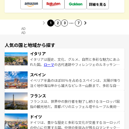
詳細を見る
…
1
2
3
7
AD
AD
人気の国と地域から探す
イタリア
イタリアは歴史、文化、グルメ、自然と多彩な魅力にあふ
れた国。
ローマ
の古代遺跡やフィレンツェのルネッサンス
美術、ヴェネツィアの運河など、歴史あるスポットはもち
スペイン
ろん、トスカーナの美しい田園風景やアマルフィ海岸の絶
景など、自然景観も見逃せない。観光の合間には、本場の
イベリア半島のほぼ80％を占めるスペインは、太陽が降り
ピザやパスタなど、絶品のイタリア料理を堪能することも
注ぐ地中海沿岸から雄大なピレネー山脈まで、多彩な自然
できる。朝目覚めてから夜眠るまで、すべての瞬間を楽し
と文化が詰まったヨーロッパ屈指の旅行先だ。多様な地域
フランス
ませてくれるイタリアで、忘れられない旅をしてみよう！
文化が根付くこの国では、情熱的なフラメンコ、熱気あふ
なお、新着のイタリア情報は
コンテンツ一覧
を参照してほ
れる闘牛、そして美味しいタパスが生活の一部となってい
フランスは、世界中の旅行者を魅了し続けるヨーロッパ屈
しい。
る。首都マドリードの洗練された雰囲気や、バルセロナの
指の観光地だ。首都パリのエッフェル塔やルーブル美術館
アートに溢れた街角から、地方では古代ローマ遺跡や中世
といった象徴的なスポットから、田舎町の古風な美しさま
ドイツ
の城塞都市、穏やかなビーチリゾートまで多彩な表情を見
で、幅広い魅力が詰まっている。華麗な宮殿、歴史的な大
せる。地方によって風土や気候が異なるスペインはその個
聖堂、美しいビーチ、そして豊かな自然が、訪れる者を心
ドイツは、豊かな歴史と多彩な文化が交差するヨーロッパ
性で訪れる人を魅了する。 なお、新着のスペイン情報は
コ
から魅了する。また、フランスは美食の国としても知ら
の中心に位置する国。中世の街並みが残るロマンチック街