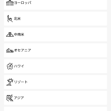
で、ホーカーズは地元の風情を楽しめる外せないスポット
ヨーロッパ
だ。訪れる人を飽きさせないシンガポールで、多様な魅力
を体感しよう。 なお、新着のシンガポール情報は
コンテン
ツ一覧
を参照してほしい。
北米
中南米
オセアニア
ハワイ
リゾート
アジア