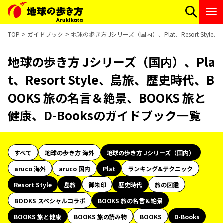
TOP
ガイドブック
地球の歩き方 Jシリーズ（国内）、Plat、Resort Sty
地球の歩き方 Jシリーズ（国内）、Pla
t、Resort Style、島旅、歴史時代、B
OOKS 旅の名言＆絶景、BOOKS 旅と
健康、D-Booksのガイドブック一覧
すべて
地球の歩き方 海外
地球の歩き方 Jシリーズ（国内）
aruco 海外
aruco 国内
Plat
ランキング&テクニック
Resort Style
島旅
御朱印
歴史時代
旅の図鑑
BOOKS スペシャルコラボ
BOOKS 旅の名言＆絶景
BOOKS 旅と健康
BOOKS 旅の読み物
BOOKS
D-Books