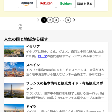
詳細を見る
…
1
2
3
5
AD
AD
人気の国と地域から探す
イタリア
イタリアは歴史、文化、グルメ、自然と多彩な魅力にあふ
れた国。
ローマ
の古代遺跡やフィレンツェのルネッサンス
美術、ヴェネツィアの運河など、歴史あるスポットはもち
スペイン
ろん、トスカーナの美しい田園風景やアマルフィ海岸の絶
景など、自然景観も見逃せない。観光の合間には、本場の
イベリア半島のほぼ80％を占めるスペインは、太陽が降り
ピザやパスタなど、絶品のイタリア料理を堪能することも
注ぐ地中海沿岸から雄大なピレネー山脈まで、多彩な自然
できる。朝目覚めてから夜眠るまで、すべての瞬間を楽し
と文化が詰まったヨーロッパ屈指の旅行先だ。多様な地域
フランスの基本情報と観光ガイド・有名観光スポ
ませてくれるイタリアで、忘れられない旅をしてみよう！
文化が根付くこの国では、情熱的なフラメンコ、熱気あふ
なお、新着のイタリア情報は
コンテンツ一覧
を参照してほ
れる闘牛、そして美味しいタパスが生活の一部となってい
ット
しい。
る。首都マドリードの洗練された雰囲気や、バルセロナの
フランスは、世界中の旅行者を魅了し続けるヨーロッパ屈
アートに溢れた街角から、地方では古代ローマ遺跡や中世
指の観光地だ。首都パリのエッフェル塔やルーブル美術館
の城塞都市、穏やかなビーチリゾートまで多彩な表情を見
といった象徴的なスポットから、田舎町の古風な美しさま
せる。地方によって風土や気候が異なるスペインはその個
ドイツ
で、幅広い魅力が詰まっている。華麗な宮殿、歴史的な大
性で訪れる人を魅了する。 なお、新着のスペイン情報は
コ
聖堂、美しいビーチ、そして豊かな自然が、訪れる者を心
ドイツは、豊かな歴史と多彩な文化が交差するヨーロッパ