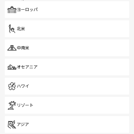
も、旅行者にとっては魅力的なポイント。グルメも豊富
で、ホーカーズは地元の風情を楽しめる外せないスポット
ヨーロッパ
だ。訪れる人を飽きさせないシンガポールで、多様な魅力
を体感しよう。 なお、新着のシンガポール情報は
コンテン
ツ一覧
を参照してほしい。
北米
中南米
オセアニア
ハワイ
リゾート
アジア