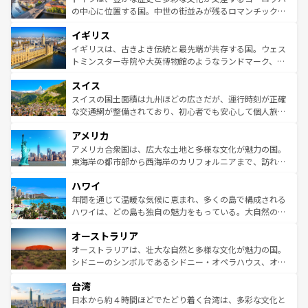
ンテンツ一覧
を参照してほしい。
から魅了する。また、フランスは美食の国としても知ら
の中心に位置する国。中世の街並みが残るロマンチック街
れ、フランス料理はユネスコ無形文化遺産にも登録されて
道から、未来を先取りするようなモダンな都市まで多様な
イギリス
いる。シャンパンの発祥地であるランス、プロヴァンスの
顔を持つこの国は、どこを歩いても飽きることがない。ベ
香り高いラベンダー畑など、多彩な楽しみ方が可能だ。さ
ルリンの文化的活気、バイエルン州のアルプスの絶景、そ
イギリスは、古きよき伝統と最先端が共存する国。ウェス
らに、パリ以外の地域にも魅力が溢れており、どの街角に
してライン川沿いのワイン畑といった風景は必見。ビール
トミンスター寺院や大英博物館のようなランドマーク、歴
も豊かな歴史と文化が息づいている。パリ以外の個性あふ
とソーセージを味わいながら地元の人と過ごす楽しい時間
史ある大学都市、美しい丘陵地帯や牧歌的な風景など、エ
れる地方に足を運ぶとそれぞれで全く異なる文化を体験で
スイス
は、お酒好きな人にはぜひ体験してほしい。 なお、新着の
リアごとに異なる魅力がある。また、優雅なアフタヌーン
きるだろう。 なお、新着のフランス情報は
コンテンツ一覧
ドイツ情報は
コンテンツ一覧
を参照してほしい。
ティー、ビール好きにはたまらない英国パブ、サッカー観
スイスの国土面積は九州ほどの広さだが、運行時刻が正確
を参照してほしい。
戦など、本場だからこそできる体験も豊富。イギリスを旅
な交通網が整備されており、初心者でも安心して個人旅行
して楽しみつくそう。 なお、新着のイギリス情報は
コンテ
を楽しめる。日本同様に時刻表どおりの旅が可能だ。中世
アメリカ
ンツ一覧
を参照してほしい。
の建物がそのまま残る町や、スイスならではのユニークな
博物館もあり、アルプス観光だけでなく町歩きも満喫する
アメリカ合衆国は、広大な土地と多様な文化が魅力の国。
ことができる。国民の所得が高いため物価も高いが、旅行
東海岸の都市部から西海岸のカリフォルニアまで、訪れる
者向けの交通パス提供のサービスもあり、うまく活用すれ
場所ごとに異なる風景と体験が待っている。ニューヨーク
ハワイ
ば市内交通費無料で観光を楽しむこともできる。 なお、新
のような巨大都市は、観光、ショッピング、エンターテイ
着のスイス情報は
コンテンツ一覧
を参照してほしい。
ンメントが詰まった刺激的なスポットだ。一方、アメリカ
年間を通じて温暖な気候に恵まれ、多くの島で構成される
西部には大自然が広がり、グランドキャニオンやイエロー
ハワイは、どの島も独自の魅力をもっている。大自然の神
ストーン国立公園といった絶景が堪能できる。さらに、南
秘を感じたいなら、火山が生み出した壮大な景観を誇るハ
オーストラリア
部のニューオーリンズでは、音楽と美食が融合した独特の
ワイ島は見逃せない。また、定番の観光地といえばオアフ
文化が魅力。旅行者はアメリカの各地域で異なる魅力を楽
島だが、静かな自然を求めるならマウイ島やカウアイ島が
オーストラリアは、壮大な自然と多様な文化が魅力の国。
しみながら、その多様性と豊かな歴史を感じることができ
おすすめ。エメラルドグリーンに輝く海をはじめ、豊かな
シドニーのシンボルであるシドニー・オペラハウス、オー
るだろう。車でのロードトリップや列車の旅も、アメリカ
文化や歴史が息づいている。「アロハスピリット」と呼ば
ストラリア東海岸北部に広がる大サンゴ礁地帯グレートバ
ならではの贅沢な旅のスタイルだ。 なお、新着のアメリカ
台湾
れるおもてなしの心で訪れる人々を迎えてくれるハワイの
リアリーフや大陸中央部にそびえるウルル（エアーズロッ
情報は
コンテンツ一覧
を参照してほしい。
人々、おいしいローカルフードやハワイアンミュージッ
ク）、タスマニアの美しい原生林やケアンズの熱帯雨林な
日本から約４時間ほどでたどり着く台湾は、多彩な文化と