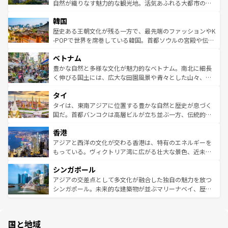
ク、伝統的なフラダンスなど、すべてがハワイの魅力を彩
ど、見どころがたくさん。また、カフェやワイン、オージ
自然が織りなす魅力的な観光地。活気あふれる大都市の台
っている。訪れるたびに新しい発見と感動が待っているハ
ービーフなどの食文化も豊かで、美味しいものであふれて
北やノスタルジックな町並みが人気な九份（ジォウフェ
ワイを、存分に味わってほしい。 なお、新着のハワイ情報
韓国
いる。アクティビティも充実しており、サーフィンやダイ
ン）、静ひつな山岳地帯である台湾東部など、都市の喧騒
は
コンテンツ一覧
を参照してほしい。
ビング、ハイキングなど、アウトドア好きにはたまらな
と山間の静けさが共存しており、訪れる人に新しい発見と
歴史ある王朝文化が残る一方で、最先端のファッションやK
い。オーストラリアの多彩な魅力を存分に味わいつくそ
驚きをもたらしてくれる。また、奥深い台湾の食文化も魅
-POPで世界を席巻している韓国。首都ソウルの宮殿や伝統
う。 なお、新着のオーストラリア情報は
コンテンツ一覧
を
力で、夜市などの屋台グルメから高級料理、ヘルシーで美
家屋が並ぶエリアでは韓国の歴史と文化に浸ることがで
参照してほしい。
ベトナム
容にもいいと評判のスイーツなど、バラエティ豊かな料理
き、地方に足を延ばせば四季折々の自然美を楽しむことが
が味わえる。 なお、新着の台湾情報は
コンテンツ一覧
を参
できる。そして、キムチや焼肉、絶品のストリートフード
豊かな自然と多様な文化が魅力的なベトナム。南北に細長
照してほしい。
まで、さまざまな韓国料理が待っている。夜には、韓国な
く伸びる国土には、広大な田園風景や青々とした山々、世
らではのナイトライフも堪能できる。あたたかいホスピタ
界遺産に登録された壮大な自然景観が点在し、都市部では
タイ
リティに包まれながら、韓国の多彩な魅力を心ゆくまで味
急速な発展と共に伝統が息づく。ハノイの古い町並みやホ
わってみてほしい。 なお、新着の韓国情報は
コンテンツ一
ーチミン市のフランス統治時代の建物も、独特の雰囲気を
タイは、東南アジアに位置する豊かな自然と歴史が息づく
覧
を参照してほしい。
醸し出している。また、バラエティの豊かさとおいしさで
国だ。首都バンコクは高層ビルが立ち並ぶ一方、伝統的な
世界中の食通を魅了してやまないベトナム料理も魅力のひ
寺院や市場がいたるところに点在し、古きよき文化と現代
香港
とつ。フォーやバインミー、ベトナムコーヒーなどは、ぜ
の活気が交差している。北部ではチェンマイなどの山岳地
ひ現地で味わいたい。どの地域を訪れてもあたたかい人々
帯で自然と触れ合い、南部ではプーケットやクラビの美し
アジアと西洋の文化が交わる香港は、特有のエネルギーを
が旅行者を迎えてくれるので、きっと忘れられない旅にな
いビーチでリゾート気分を楽しむことができる。タイ料理
もっている。ヴィクトリア湾に広がる壮大な景色、近未来
るはずだ。 なお、新着のベトナム情報は
コンテンツ一覧
を
は世界的に有名で、屋台から高級レストランまで味覚を刺
的なアートスポット、そして歴史と現代が融合した町並
参照してほしい。
シンガポール
激する。気候は一年中温暖で、どの季節にも異なる楽しみ
み、どこを訪れても感動するはず。観光スポットが密集し
が待っている。親しみやすいタイの人々、仏教を中心とし
ており、効率よく見どころを回れるのも魅力。息をのむよ
アジアの交差点として多文化が融合した独自の魅力を放つ
た文化、そして多様な観光資源が、訪れる旅人を魅了し続
うな絶景から文化的な体験まで、香港を存分に楽しみ尽く
シンガポール。未来的な建築物が並ぶマリーナベイ、歴史
ける。 なお、新着のタイ情報は
コンテンツ一覧
を参照して
そう。 なお、新着の香港情報は
コンテンツ一覧
を参照して
と伝統を感じられるエスニックタウン、多数の緑豊かな公
ほしい。
ほしい。
園や自然保護区など、自然が調和した近代的な景観と文化
の多様性あふれるカラフルな町は、どこを歩いても新しい
国と地域
発見がある。さらに、治安のよさや充実した公共交通機関