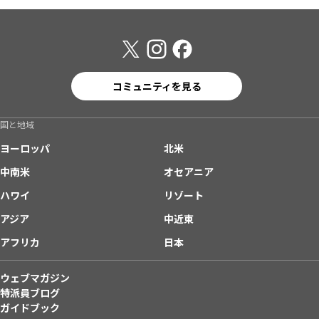
コミュニティを見る
国と地域
ヨーロッパ
北米
中南米
オセアニア
ハワイ
リゾート
アジア
中近東
アフリカ
日本
ウェブマガジン
特派員ブログ
ガイドブック