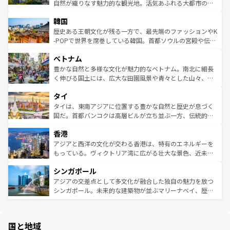
ク、伝統的なフラダンスなど、すべてがハワイの魅力を彩
ど、見どころがたくさん。また、カフェやワイン、オージ
自然が織りなす魅力的な観光地。活気あふれる大都市の台
っている。訪れるたびに新しい発見と感動が待っているハ
ービーフなどの食文化も豊かで、美味しいものであふれて
北やノスタルジックな町並みが人気な九份（ジォウフェ
ワイを、存分に味わってほしい。 なお、新着のハワイ情報
韓国
いる。アクティビティも充実しており、サーフィンやダイ
ン）、静ひつな山岳地帯である台湾東部など、都市の喧騒
は
コンテンツ一覧
を参照してほしい。
ビング、ハイキングなど、アウトドア好きにはたまらな
と山間の静けさが共存しており、訪れる人に新しい発見と
歴史ある王朝文化が残る一方で、最先端のファッションやK
い。オーストラリアの多彩な魅力を存分に味わいつくそ
驚きをもたらしてくれる。また、奥深い台湾の食文化も魅
-POPで世界を席巻している韓国。首都ソウルの宮殿や伝統
う。 なお、新着のオーストラリア情報は
コンテンツ一覧
を
力で、夜市などの屋台グルメから高級料理、ヘルシーで美
家屋が並ぶエリアでは韓国の歴史と文化に浸ることがで
参照してほしい。
ベトナム
容にもいいと評判のスイーツなど、バラエティ豊かな料理
き、地方に足を延ばせば四季折々の自然美を楽しむことが
が味わえる。 なお、新着の台湾情報は
コンテンツ一覧
を参
できる。そして、キムチや焼肉、絶品のストリートフード
豊かな自然と多様な文化が魅力的なベトナム。南北に細長
照してほしい。
まで、さまざまな韓国料理が待っている。夜には、韓国な
く伸びる国土には、広大な田園風景や青々とした山々、世
らではのナイトライフも堪能できる。あたたかいホスピタ
界遺産に登録された壮大な自然景観が点在し、都市部では
タイ
リティに包まれながら、韓国の多彩な魅力を心ゆくまで味
急速な発展と共に伝統が息づく。ハノイの古い町並みやホ
わってみてほしい。 なお、新着の韓国情報は
コンテンツ一
ーチミン市のフランス統治時代の建物も、独特の雰囲気を
タイは、東南アジアに位置する豊かな自然と歴史が息づく
覧
を参照してほしい。
醸し出している。また、バラエティの豊かさとおいしさで
国だ。首都バンコクは高層ビルが立ち並ぶ一方、伝統的な
世界中の食通を魅了してやまないベトナム料理も魅力のひ
寺院や市場がいたるところに点在し、古きよき文化と現代
香港
とつ。フォーやバインミー、ベトナムコーヒーなどは、ぜ
の活気が交差している。北部ではチェンマイなどの山岳地
ひ現地で味わいたい。どの地域を訪れてもあたたかい人々
帯で自然と触れ合い、南部ではプーケットやクラビの美し
アジアと西洋の文化が交わる香港は、特有のエネルギーを
が旅行者を迎えてくれるので、きっと忘れられない旅にな
いビーチでリゾート気分を楽しむことができる。タイ料理
もっている。ヴィクトリア湾に広がる壮大な景色、近未来
るはずだ。 なお、新着のベトナム情報は
コンテンツ一覧
を
は世界的に有名で、屋台から高級レストランまで味覚を刺
的なアートスポット、そして歴史と現代が融合した町並
参照してほしい。
シンガポール
激する。気候は一年中温暖で、どの季節にも異なる楽しみ
み、どこを訪れても感動するはず。観光スポットが密集し
が待っている。親しみやすいタイの人々、仏教を中心とし
ており、効率よく見どころを回れるのも魅力。息をのむよ
アジアの交差点として多文化が融合した独自の魅力を放つ
た文化、そして多様な観光資源が、訪れる旅人を魅了し続
うな絶景から文化的な体験まで、香港を存分に楽しみ尽く
シンガポール。未来的な建築物が並ぶマリーナベイ、歴史
ける。 なお、新着のタイ情報は
コンテンツ一覧
を参照して
そう。 なお、新着の香港情報は
コンテンツ一覧
を参照して
と伝統を感じられるエスニックタウン、多数の緑豊かな公
ほしい。
ほしい。
園や自然保護区など、自然が調和した近代的な景観と文化
の多様性あふれるカラフルな町は、どこを歩いても新しい
国と地域
発見がある。さらに、治安のよさや充実した公共交通機関