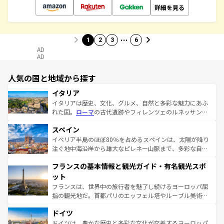
詳細を見る
…
1
2
3
6
AD
AD
人気の国と地域から探す
イタリア
イタリアは歴史、文化、グルメ、自然と多彩な魅力にあふ
れた国。
ローマ
の古代遺跡やフィレンツェのルネッサンス
美術、ヴェネツィアの運河など、歴史あるスポットはもち
スペイン
ろん、トスカーナの美しい田園風景やアマルフィ海岸の絶
景など、自然景観も見逃せない。観光の合間には、本場の
イベリア半島のほぼ80％を占めるスペインは、太陽が降り
ピザやパスタなど、絶品のイタリア料理を堪能することも
注ぐ地中海沿岸から雄大なピレネー山脈まで、多彩な自然
できる。朝目覚めてから夜眠るまで、すべての瞬間を楽し
と文化が詰まったヨーロッパ屈指の旅行先だ。多様な地域
フランスの基本情報と観光ガイド・有名観光スポ
ませてくれるイタリアで、忘れられない旅をしてみよう！
文化が根付くこの国では、情熱的なフラメンコ、熱気あふ
なお、新着のイタリア情報は
コンテンツ一覧
を参照してほ
れる闘牛、そして美味しいタパスが生活の一部となってい
ット
しい。
る。首都マドリードの洗練された雰囲気や、バルセロナの
フランスは、世界中の旅行者を魅了し続けるヨーロッパ屈
アートに溢れた街角から、地方では古代ローマ遺跡や中世
指の観光地だ。首都パリのエッフェル塔やルーブル美術館
の城塞都市、穏やかなビーチリゾートまで多彩な表情を見
といった象徴的なスポットから、田舎町の古風な美しさま
せる。地方によって風土や気候が異なるスペインはその個
ドイツ
で、幅広い魅力が詰まっている。華麗な宮殿、歴史的な大
性で訪れる人を魅了する。 なお、新着のスペイン情報は
コ
聖堂、美しいビーチ、そして豊かな自然が、訪れる者を心
ドイツは、豊かな歴史と多彩な文化が交差するヨーロッパ