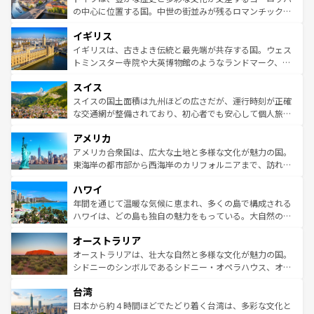
ンテンツ一覧
を参照してほしい。
から魅了する。また、フランスは美食の国としても知ら
の中心に位置する国。中世の街並みが残るロマンチック街
れ、フランス料理はユネスコ無形文化遺産にも登録されて
道から、未来を先取りするようなモダンな都市まで多様な
イギリス
いる。シャンパンの発祥地であるランス、プロヴァンスの
顔を持つこの国は、どこを歩いても飽きることがない。ベ
香り高いラベンダー畑など、多彩な楽しみ方が可能だ。さ
ルリンの文化的活気、バイエルン州のアルプスの絶景、そ
イギリスは、古きよき伝統と最先端が共存する国。ウェス
らに、パリ以外の地域にも魅力が溢れており、どの街角に
してライン川沿いのワイン畑といった風景は必見。ビール
トミンスター寺院や大英博物館のようなランドマーク、歴
も豊かな歴史と文化が息づいている。パリ以外の個性あふ
とソーセージを味わいながら地元の人と過ごす楽しい時間
史ある大学都市、美しい丘陵地帯や牧歌的な風景など、エ
れる地方に足を運ぶとそれぞれで全く異なる文化を体験で
スイス
は、お酒好きな人にはぜひ体験してほしい。 なお、新着の
リアごとに異なる魅力がある。また、優雅なアフタヌーン
きるだろう。 なお、新着のフランス情報は
コンテンツ一覧
ドイツ情報は
コンテンツ一覧
を参照してほしい。
ティー、ビール好きにはたまらない英国パブ、サッカー観
スイスの国土面積は九州ほどの広さだが、運行時刻が正確
を参照してほしい。
戦など、本場だからこそできる体験も豊富。イギリスを旅
な交通網が整備されており、初心者でも安心して個人旅行
して楽しみつくそう。 なお、新着のイギリス情報は
コンテ
を楽しめる。日本同様に時刻表どおりの旅が可能だ。中世
アメリカ
ンツ一覧
を参照してほしい。
の建物がそのまま残る町や、スイスならではのユニークな
博物館もあり、アルプス観光だけでなく町歩きも満喫する
アメリカ合衆国は、広大な土地と多様な文化が魅力の国。
ことができる。国民の所得が高いため物価も高いが、旅行
東海岸の都市部から西海岸のカリフォルニアまで、訪れる
者向けの交通パス提供のサービスもあり、うまく活用すれ
場所ごとに異なる風景と体験が待っている。ニューヨーク
ハワイ
ば市内交通費無料で観光を楽しむこともできる。 なお、新
のような巨大都市は、観光、ショッピング、エンターテイ
着のスイス情報は
コンテンツ一覧
を参照してほしい。
ンメントが詰まった刺激的なスポットだ。一方、アメリカ
年間を通じて温暖な気候に恵まれ、多くの島で構成される
西部には大自然が広がり、グランドキャニオンやイエロー
ハワイは、どの島も独自の魅力をもっている。大自然の神
ストーン国立公園といった絶景が堪能できる。さらに、南
秘を感じたいなら、火山が生み出した壮大な景観を誇るハ
オーストラリア
部のニューオーリンズでは、音楽と美食が融合した独特の
ワイ島は見逃せない。また、定番の観光地といえばオアフ
文化が魅力。旅行者はアメリカの各地域で異なる魅力を楽
島だが、静かな自然を求めるならマウイ島やカウアイ島が
オーストラリアは、壮大な自然と多様な文化が魅力の国。
しみながら、その多様性と豊かな歴史を感じることができ
おすすめ。エメラルドグリーンに輝く海をはじめ、豊かな
シドニーのシンボルであるシドニー・オペラハウス、オー
るだろう。車でのロードトリップや列車の旅も、アメリカ
文化や歴史が息づいている。「アロハスピリット」と呼ば
ストラリア東海岸北部に広がる大サンゴ礁地帯グレートバ
ならではの贅沢な旅のスタイルだ。 なお、新着のアメリカ
台湾
れるおもてなしの心で訪れる人々を迎えてくれるハワイの
リアリーフや大陸中央部にそびえるウルル（エアーズロッ
情報は
コンテンツ一覧
を参照してほしい。
人々、おいしいローカルフードやハワイアンミュージッ
ク）、タスマニアの美しい原生林やケアンズの熱帯雨林な
日本から約４時間ほどでたどり着く台湾は、多彩な文化と