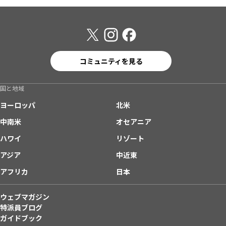
コミュニティを見る
国と地域
ヨーロッパ
北米
中南米
オセアニア
ハワイ
リゾート
アジア
中近東
アフリカ
日本
ウェブマガジン
特派員ブログ
ガイドブック