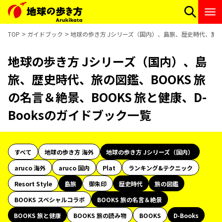
TOP
ガイドブック
地球の歩き方 Jシリーズ（国内）、島旅、歴史時代、旅の図鑑
地球の歩き方 Jシリーズ（国内）、島
旅、歴史時代、旅の図鑑、BOOKS 旅
の名言＆絶景、BOOKS 旅と健康、D-
Booksのガイドブック一覧
すべて
地球の歩き方 海外
地球の歩き方 Jシリーズ（国内）
aruco 海外
aruco 国内
Plat
ランキング&テクニック
Resort Style
島旅
御朱印
歴史時代
旅の図鑑
BOOKS スペシャルコラボ
BOOKS 旅の名言＆絶景
BOOKS 旅と健康
BOOKS 旅の読み物
BOOKS
D-Books