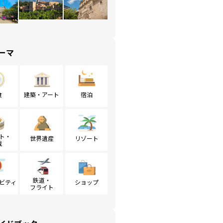
ーマ
食
建築・アート
宿泊
ト・
世界遺産
リゾート
戦
鉄道・
ビティ
ショップ
フライト