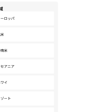
域
ヨーロッパ
北米
中南米
オセアニア
ハワイ
リゾート