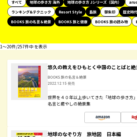
すべて
地球の歩き方 海外
地球の歩き方 Jシリーズ（国内）
aru
ランキング&テクニック
Resort Style
島旅
御朱印
歴史時
BOOKS 旅の名言＆絶景
BOOKS 旅と健康
BOOKS 旅の読み物
1〜20件/257件中 を表示
悠久の教えをひもとく中国のことばと絶
BOOKS 旅の名言＆絶景
2022.12.15 発売
世界を４０年以上歩いてきた「地球の歩き方
名言と癒やしの絶景集
地球のなぞり方 旅地図 日本編