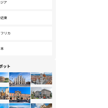
アジア
中近東
アフリカ
日本
ポット