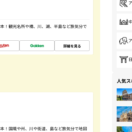
図本！観光名所や橋、川、湖、半島など旅気分で
詳細を見る
人気ス
図本！国境や州、川や街道、島など旅気分で地図