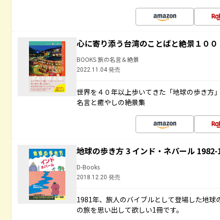
心に寄り添う台湾のことばと絶景１００
BOOKS 旅の名言＆絶景
2022.11.04 発売
世界を４０年以上歩いてきた「地球の歩き方
名言と癒やしの絶景集
地球の歩き方 3 インド・ネパール 1982
D-Books
2018.12.20 発売
1981年、旅人のバイブルとして登場した地
の旅を思い出して欲しい1冊です。