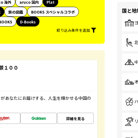
co 海外
aruco 国内
Plat
国と地
代
旅の図鑑
BOOKS スペシャルコラボ
BOOKS
D-Books
絞り込み条件を追加
景１００
」があなたにお届けする、人生を輝かせる中国の
詳細を見る