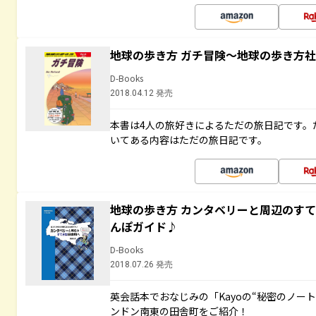
地球の歩き方 ガチ冒険～地球の歩き方
D-Books
2018.04.12 発売
本書は4人の旅好きによるただの旅日記です。
いてある内容はただの旅日記です。
地球の歩き方 カンタベリーと周辺のす
んぽガイド♪
D-Books
2018.07.26 発売
英会話本でおなじみの「Kayoの“秘密のノー
ンドン南東の田舎町をご紹介！