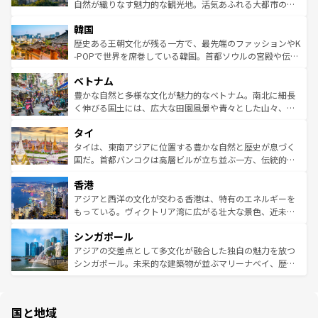
ク、伝統的なフラダンスなど、すべてがハワイの魅力を彩
ど、見どころがたくさん。また、カフェやワイン、オージ
自然が織りなす魅力的な観光地。活気あふれる大都市の台
っている。訪れるたびに新しい発見と感動が待っているハ
ービーフなどの食文化も豊かで、美味しいものであふれて
北やノスタルジックな町並みが人気な九份（ジォウフェ
ワイを、存分に味わってほしい。 なお、新着のハワイ情報
韓国
いる。アクティビティも充実しており、サーフィンやダイ
ン）、静ひつな山岳地帯である台湾東部など、都市の喧騒
は
コンテンツ一覧
を参照してほしい。
ビング、ハイキングなど、アウトドア好きにはたまらな
と山間の静けさが共存しており、訪れる人に新しい発見と
歴史ある王朝文化が残る一方で、最先端のファッションやK
い。オーストラリアの多彩な魅力を存分に味わいつくそ
驚きをもたらしてくれる。また、奥深い台湾の食文化も魅
-POPで世界を席巻している韓国。首都ソウルの宮殿や伝統
う。 なお、新着のオーストラリア情報は
コンテンツ一覧
を
力で、夜市などの屋台グルメから高級料理、ヘルシーで美
家屋が並ぶエリアでは韓国の歴史と文化に浸ることがで
参照してほしい。
ベトナム
容にもいいと評判のスイーツなど、バラエティ豊かな料理
き、地方に足を延ばせば四季折々の自然美を楽しむことが
が味わえる。 なお、新着の台湾情報は
コンテンツ一覧
を参
できる。そして、キムチや焼肉、絶品のストリートフード
豊かな自然と多様な文化が魅力的なベトナム。南北に細長
照してほしい。
まで、さまざまな韓国料理が待っている。夜には、韓国な
く伸びる国土には、広大な田園風景や青々とした山々、世
らではのナイトライフも堪能できる。あたたかいホスピタ
界遺産に登録された壮大な自然景観が点在し、都市部では
タイ
リティに包まれながら、韓国の多彩な魅力を心ゆくまで味
急速な発展と共に伝統が息づく。ハノイの古い町並みやホ
わってみてほしい。 なお、新着の韓国情報は
コンテンツ一
ーチミン市のフランス統治時代の建物も、独特の雰囲気を
タイは、東南アジアに位置する豊かな自然と歴史が息づく
覧
を参照してほしい。
醸し出している。また、バラエティの豊かさとおいしさで
国だ。首都バンコクは高層ビルが立ち並ぶ一方、伝統的な
世界中の食通を魅了してやまないベトナム料理も魅力のひ
寺院や市場がいたるところに点在し、古きよき文化と現代
香港
とつ。フォーやバインミー、ベトナムコーヒーなどは、ぜ
の活気が交差している。北部ではチェンマイなどの山岳地
ひ現地で味わいたい。どの地域を訪れてもあたたかい人々
帯で自然と触れ合い、南部ではプーケットやクラビの美し
アジアと西洋の文化が交わる香港は、特有のエネルギーを
が旅行者を迎えてくれるので、きっと忘れられない旅にな
いビーチでリゾート気分を楽しむことができる。タイ料理
もっている。ヴィクトリア湾に広がる壮大な景色、近未来
るはずだ。 なお、新着のベトナム情報は
コンテンツ一覧
を
は世界的に有名で、屋台から高級レストランまで味覚を刺
的なアートスポット、そして歴史と現代が融合した町並
参照してほしい。
シンガポール
激する。気候は一年中温暖で、どの季節にも異なる楽しみ
み、どこを訪れても感動するはず。観光スポットが密集し
が待っている。親しみやすいタイの人々、仏教を中心とし
ており、効率よく見どころを回れるのも魅力。息をのむよ
アジアの交差点として多文化が融合した独自の魅力を放つ
た文化、そして多様な観光資源が、訪れる旅人を魅了し続
うな絶景から文化的な体験まで、香港を存分に楽しみ尽く
シンガポール。未来的な建築物が並ぶマリーナベイ、歴史
ける。 なお、新着のタイ情報は
コンテンツ一覧
を参照して
そう。 なお、新着の香港情報は
コンテンツ一覧
を参照して
と伝統を感じられるエスニックタウン、多数の緑豊かな公
ほしい。
ほしい。
園や自然保護区など、自然が調和した近代的な景観と文化
の多様性あふれるカラフルな町は、どこを歩いても新しい
国と地域
発見がある。さらに、治安のよさや充実した公共交通機関