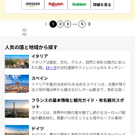
詳細を見る
…
1
2
3
5
AD
AD
人気の国と地域から探す
イタリア
イタリアは歴史、文化、グルメ、自然と多彩な魅力にあふ
れた国。
ローマ
の古代遺跡やフィレンツェのルネッサンス
美術、ヴェネツィアの運河など、歴史あるスポットはもち
スペイン
ろん、トスカーナの美しい田園風景やアマルフィ海岸の絶
景など、自然景観も見逃せない。観光の合間には、本場の
イベリア半島のほぼ80％を占めるスペインは、太陽が降り
ピザやパスタなど、絶品のイタリア料理を堪能することも
注ぐ地中海沿岸から雄大なピレネー山脈まで、多彩な自然
できる。朝目覚めてから夜眠るまで、すべての瞬間を楽し
と文化が詰まったヨーロッパ屈指の旅行先だ。多様な地域
フランスの基本情報と観光ガイド・有名観光スポ
ませてくれるイタリアで、忘れられない旅をしてみよう！
文化が根付くこの国では、情熱的なフラメンコ、熱気あふ
なお、新着のイタリア情報は
コンテンツ一覧
を参照してほ
れる闘牛、そして美味しいタパスが生活の一部となってい
ット
しい。
る。首都マドリードの洗練された雰囲気や、バルセロナの
フランスは、世界中の旅行者を魅了し続けるヨーロッパ屈
アートに溢れた街角から、地方では古代ローマ遺跡や中世
指の観光地だ。首都パリのエッフェル塔やルーブル美術館
の城塞都市、穏やかなビーチリゾートまで多彩な表情を見
といった象徴的なスポットから、田舎町の古風な美しさま
せる。地方によって風土や気候が異なるスペインはその個
ドイツ
で、幅広い魅力が詰まっている。華麗な宮殿、歴史的な大
性で訪れる人を魅了する。 なお、新着のスペイン情報は
コ
聖堂、美しいビーチ、そして豊かな自然が、訪れる者を心
ドイツは、豊かな歴史と多彩な文化が交差するヨーロッパ