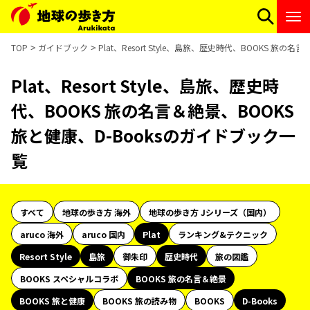
TOP
ガイドブック
Plat、Resort Style、島旅、歴史時代、BOOKS 旅の
Plat、Resort Style、島旅、歴史時
代、BOOKS 旅の名言＆絶景、BOOKS
旅と健康、D-Booksのガイドブック一
覧
すべて
地球の歩き方 海外
地球の歩き方 Jシリーズ（国内）
aruco 海外
aruco 国内
Plat
ランキング&テクニック
Resort Style
島旅
御朱印
歴史時代
旅の図鑑
BOOKS スペシャルコラボ
BOOKS 旅の名言＆絶景
BOOKS 旅と健康
BOOKS 旅の読み物
BOOKS
D-Books