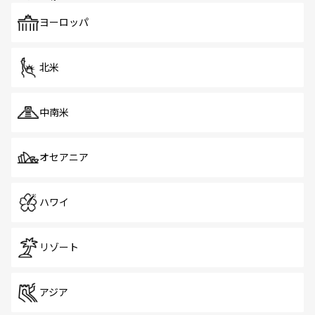
も、旅行者にとっては魅力的なポイント。グルメも豊富
で、ホーカーズは地元の風情を楽しめる外せないスポット
ヨーロッパ
だ。訪れる人を飽きさせないシンガポールで、多様な魅力
を体感しよう。 なお、新着のシンガポール情報は
コンテン
ツ一覧
を参照してほしい。
北米
中南米
オセアニア
ハワイ
リゾート
アジア