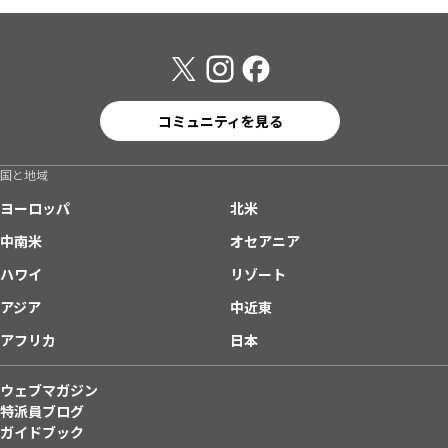
コミュニティを見る
国と地域
ヨーロッパ
北米
中南米
オセアニア
ハワイ
リゾート
アジア
中近東
アフリカ
日本
ウェブマガジン
特派員ブログ
ガイドブック