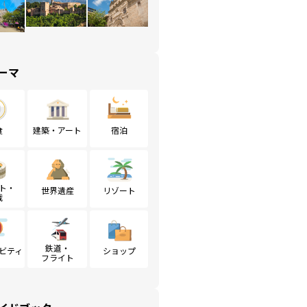
ーマ
食
建築・アート
宿泊
ト・
世界遺産
リゾート
戦
鉄道・
ビティ
ショップ
フライト