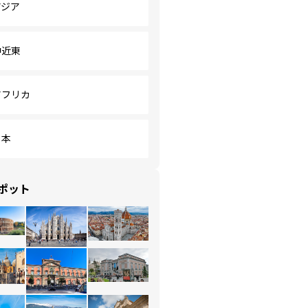
アジア
中近東
アフリカ
日本
ポット