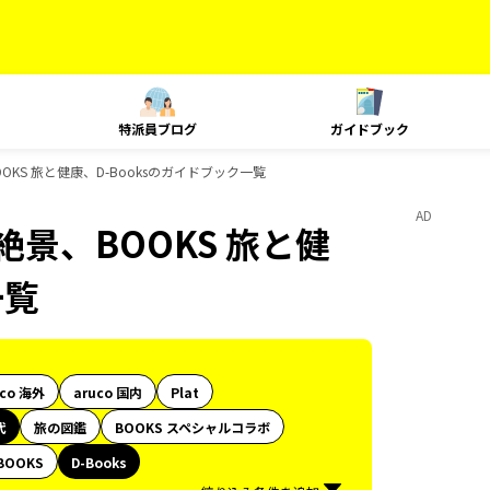
特派員ブログ
ガイドブック
OKS 旅と健康、D-Booksのガイドブック一覧
AD
絶景、BOOKS 旅と健
一覧
uco 海外
aruco 国内
Plat
代
旅の図鑑
BOOKS スペシャルコラボ
BOOKS
D-Books