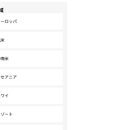
域
ヨーロッパ
北米
中南米
オセアニア
ハワイ
リゾート