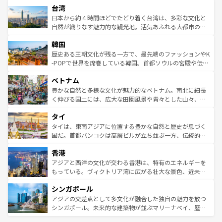
情報は
コンテンツ一覧
を参照してほしい。
人々、おいしいローカルフードやハワイアンミュージッ
台湾
リアリーフや大陸中央部にそびえるウルル（エアーズロッ
ク、伝統的なフラダンスなど、すべてがハワイの魅力を彩
ク）、タスマニアの美しい原生林やケアンズの熱帯雨林な
日本から約４時間ほどでたどり着く台湾は、多彩な文化と
っている。訪れるたびに新しい発見と感動が待っているハ
ど、見どころがたくさん。また、カフェやワイン、オージ
自然が織りなす魅力的な観光地。活気あふれる大都市の台
ワイを、存分に味わってほしい。 なお、新着のハワイ情報
ービーフなどの食文化も豊かで、美味しいものであふれて
北やノスタルジックな町並みが人気な九份（ジォウフェ
は
コンテンツ一覧
を参照してほしい。
韓国
いる。アクティビティも充実しており、サーフィンやダイ
ン）、静ひつな山岳地帯である台湾東部など、都市の喧騒
ビング、ハイキングなど、アウトドア好きにはたまらな
と山間の静けさが共存しており、訪れる人に新しい発見と
歴史ある王朝文化が残る一方で、最先端のファッションやK
い。オーストラリアの多彩な魅力を存分に味わいつくそ
驚きをもたらしてくれる。また、奥深い台湾の食文化も魅
-POPで世界を席巻している韓国。首都ソウルの宮殿や伝統
う。 なお、新着のオーストラリア情報は
コンテンツ一覧
を
力で、夜市などの屋台グルメから高級料理、ヘルシーで美
家屋が並ぶエリアでは韓国の歴史と文化に浸ることがで
参照してほしい。
ベトナム
容にもいいと評判のスイーツなど、バラエティ豊かな料理
き、地方に足を延ばせば四季折々の自然美を楽しむことが
が味わえる。 なお、新着の台湾情報は
コンテンツ一覧
を参
できる。そして、キムチや焼肉、絶品のストリートフード
豊かな自然と多様な文化が魅力的なベトナム。南北に細長
照してほしい。
まで、さまざまな韓国料理が待っている。夜には、韓国な
く伸びる国土には、広大な田園風景や青々とした山々、世
らではのナイトライフも堪能できる。あたたかいホスピタ
界遺産に登録された壮大な自然景観が点在し、都市部では
タイ
リティに包まれながら、韓国の多彩な魅力を心ゆくまで味
急速な発展と共に伝統が息づく。ハノイの古い町並みやホ
わってみてほしい。 なお、新着の韓国情報は
コンテンツ一
ーチミン市のフランス統治時代の建物も、独特の雰囲気を
タイは、東南アジアに位置する豊かな自然と歴史が息づく
覧
を参照してほしい。
醸し出している。また、バラエティの豊かさとおいしさで
国だ。首都バンコクは高層ビルが立ち並ぶ一方、伝統的な
世界中の食通を魅了してやまないベトナム料理も魅力のひ
寺院や市場がいたるところに点在し、古きよき文化と現代
香港
とつ。フォーやバインミー、ベトナムコーヒーなどは、ぜ
の活気が交差している。北部ではチェンマイなどの山岳地
ひ現地で味わいたい。どの地域を訪れてもあたたかい人々
帯で自然と触れ合い、南部ではプーケットやクラビの美し
アジアと西洋の文化が交わる香港は、特有のエネルギーを
が旅行者を迎えてくれるので、きっと忘れられない旅にな
いビーチでリゾート気分を楽しむことができる。タイ料理
もっている。ヴィクトリア湾に広がる壮大な景色、近未来
るはずだ。 なお、新着のベトナム情報は
コンテンツ一覧
を
は世界的に有名で、屋台から高級レストランまで味覚を刺
的なアートスポット、そして歴史と現代が融合した町並
参照してほしい。
シンガポール
激する。気候は一年中温暖で、どの季節にも異なる楽しみ
み、どこを訪れても感動するはず。観光スポットが密集し
が待っている。親しみやすいタイの人々、仏教を中心とし
ており、効率よく見どころを回れるのも魅力。息をのむよ
アジアの交差点として多文化が融合した独自の魅力を放つ
た文化、そして多様な観光資源が、訪れる旅人を魅了し続
うな絶景から文化的な体験まで、香港を存分に楽しみ尽く
シンガポール。未来的な建築物が並ぶマリーナベイ、歴史
ける。 なお、新着のタイ情報は
コンテンツ一覧
を参照して
そう。 なお、新着の香港情報は
コンテンツ一覧
を参照して
と伝統を感じられるエスニックタウン、多数の緑豊かな公