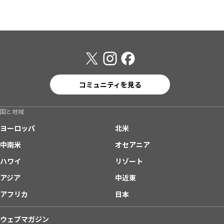
コミュニティを見る
国と地域
ヨーロッパ
北米
中南米
オセアニア
ハワイ
リゾート
アジア
中近東
アフリカ
日本
ウェブマガジン