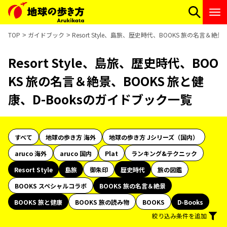
TOP
ガイドブック
Resort Style、島旅、歴史時代、BOOKS 旅の名言＆絶
Resort Style、島旅、歴史時代、BOO
KS 旅の名言＆絶景、BOOKS 旅と健
康、D-Booksのガイドブック一覧
すべて
地球の歩き方 海外
地球の歩き方 Jシリーズ（国内）
aruco 海外
aruco 国内
Plat
ランキング&テクニック
Resort Style
島旅
御朱印
歴史時代
旅の図鑑
BOOKS スペシャルコラボ
BOOKS 旅の名言＆絶景
BOOKS 旅と健康
BOOKS 旅の読み物
BOOKS
D-Books
絞り込み条件を追加