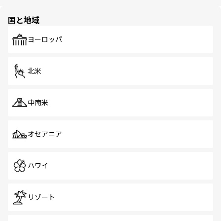
ほしい。
ほしい。
園や自然保護区など、自然が調和した近代的な景観と文化
の多様性あふれるカラフルな町は、どこを歩いても新しい
国と地域
発見がある。さらに、治安のよさや充実した公共交通機関
も、旅行者にとっては魅力的なポイント。グルメも豊富
で、ホーカーズは地元の風情を楽しめる外せないスポット
ヨーロッパ
だ。訪れる人を飽きさせないシンガポールで、多様な魅力
を体感しよう。 なお、新着のシンガポール情報は
コンテン
ツ一覧
を参照してほしい。
北米
中南米
オセアニア
ハワイ
リゾート