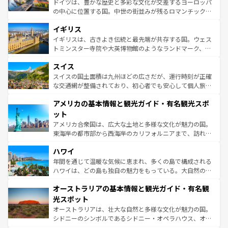
ドイツは、豊かな歴史と多彩な文化が交差するヨーロッパ
れ、フランス料理はユネスコ無形文化遺産にも登録されて
の中心に位置する国。中世の街並みが残るロマンチック街
いる。シャンパンの発祥地であるランス、プロヴァンスの
道から、未来を先取りするようなモダンな都市まで多様な
香り高いラベンダー畑など、多彩な楽しみ方が可能だ。さ
イギリス
顔を持つこの国は、どこを歩いても飽きることがない。ベ
らに、パリ以外の地域にも魅力が溢れており、どの街角に
ルリンの文化的活気、バイエルン州のアルプスの絶景、そ
イギリスは、古きよき伝統と最先端が共存する国。ウェス
も豊かな歴史と文化が息づいている。パリ以外の個性あふ
してライン川沿いのワイン畑といった風景は必見。ビール
トミンスター寺院や大英博物館のようなランドマーク、歴
れる地方に足を運ぶとそれぞれで全く異なる文化を体験で
とソーセージを味わいながら地元の人と過ごす楽しい時間
史ある大学都市、美しい丘陵地帯や牧歌的な風景など、エ
きるだろう。 なお、新着のフランス情報は
コンテンツ一覧
スイス
は、お酒好きな人にはぜひ体験してほしい。 なお、新着の
リアごとに異なる魅力がある。また、優雅なアフタヌーン
を参照してほしい。
ドイツ情報は
コンテンツ一覧
を参照してほしい。
ティー、ビール好きにはたまらない英国パブ、サッカー観
スイスの国土面積は九州ほどの広さだが、運行時刻が正確
戦など、本場だからこそできる体験も豊富。イギリスを旅
な交通網が整備されており、初心者でも安心して個人旅行
して楽しみつくそう。 なお、新着のイギリス情報は
コンテ
を楽しめる。日本同様に時刻表どおりの旅が可能だ。中世
アメリカの基本情報と観光ガイド・有名観光スポ
ンツ一覧
を参照してほしい。
の建物がそのまま残る町や、スイスならではのユニークな
博物館もあり、アルプス観光だけでなく町歩きも満喫する
ット
ことができる。国民の所得が高いため物価も高いが、旅行
アメリカ合衆国は、広大な土地と多様な文化が魅力の国。
者向けの交通パス提供のサービスもあり、うまく活用すれ
東海岸の都市部から西海岸のカリフォルニアまで、訪れる
ば市内交通費無料で観光を楽しむこともできる。 なお、新
場所ごとに異なる風景と体験が待っている。ニューヨーク
着のスイス情報は
コンテンツ一覧
を参照してほしい。
ハワイ
のような巨大都市は、観光、ショッピング、エンターテイ
ンメントが詰まった刺激的なスポットだ。一方、アメリカ
年間を通じて温暖な気候に恵まれ、多くの島で構成される
西部には大自然が広がり、グランドキャニオンやイエロー
ハワイは、どの島も独自の魅力をもっている。大自然の神
ストーン国立公園といった絶景が堪能できる。さらに、南
秘を感じたいなら、火山が生み出した壮大な景観を誇るハ
オーストラリアの基本情報と観光ガイド・有名観
部のニューオーリンズでは、音楽と美食が融合した独特の
ワイ島は見逃せない。また、定番の観光地といえばオアフ
文化が魅力。旅行者はアメリカの各地域で異なる魅力を楽
島だが、静かな自然を求めるならマウイ島やカウアイ島が
光スポット
しみながら、その多様性と豊かな歴史を感じることができ
おすすめ。エメラルドグリーンに輝く海をはじめ、豊かな
オーストラリアは、壮大な自然と多様な文化が魅力の国。
るだろう。車でのロードトリップや列車の旅も、アメリカ
文化や歴史が息づいている。「アロハスピリット」と呼ば
シドニーのシンボルであるシドニー・オペラハウス、オー
ならではの贅沢な旅のスタイルだ。 なお、新着のアメリカ
れるおもてなしの心で訪れる人々を迎えてくれるハワイの
ストラリア東海岸北部に広がる大サンゴ礁地帯グレートバ