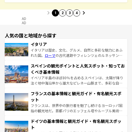
1
2
3
4
AD
AD
人気の国と地域から探す
イタリア
イタリアは歴史、文化、グルメ、自然と多彩な魅力にあふ
れた国。
ローマ
の古代遺跡やフィレンツェのルネッサンス
美術、ヴェネツィアの運河など、歴史あるスポットはもち
スペインの観光ポイントと人気スポット・知ってお
ろん、トスカーナの美しい田園風景やアマルフィ海岸の絶
景など、自然景観も見逃せない。観光の合間には、本場の
くべき基本情報
ピザやパスタなど、絶品のイタリア料理を堪能することも
イベリア半島のほぼ80％を占めるスペインは、太陽が降り
できる。朝目覚めてから夜眠るまで、すべての瞬間を楽し
注ぐ地中海沿岸から雄大なピレネー山脈まで、多彩な自然
ませてくれるイタリアで、忘れられない旅をしてみよう！
と文化が詰まったヨーロッパ屈指の旅行先だ。多様な地域
なお、新着のイタリア情報は
コンテンツ一覧
を参照してほ
フランスの基本情報と観光ガイド・有名観光スポ
文化が根付くこの国では、情熱的なフラメンコ、熱気あふ
しい。
れる闘牛、そして美味しいタパスが生活の一部となってい
ット
る。首都マドリードの洗練された雰囲気や、バルセロナの
フランスは、世界中の旅行者を魅了し続けるヨーロッパ屈
アートに溢れた街角から、地方では古代ローマ遺跡や中世
指の観光地だ。首都パリのエッフェル塔やルーブル美術館
の城塞都市、穏やかなビーチリゾートまで多彩な表情を見
といった象徴的なスポットから、田舎町の古風な美しさま
せる。地方によって風土や気候が異なるスペインはその個
ドイツの基本情報と観光ガイド・有名観光スポッ
で、幅広い魅力が詰まっている。華麗な宮殿、歴史的な大
性で訪れる人を魅了する。 なお、新着のスペイン情報は
コ
聖堂、美しいビーチ、そして豊かな自然が、訪れる者を心
ト
ンテンツ一覧
を参照してほしい。
から魅了する。また、フランスは美食の国としても知ら