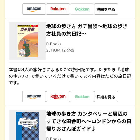
詳細を見る
地球の歩き方 ガチ冒険～地球の歩き
方社員の旅日記～
D-Books
2018.04.12 発売
本書は4人の旅好きによるただの旅日記です。たまたま『地球
の歩き方』で働いているだけで書いてある内容はただの旅日記
です。
詳細を見る
地球の歩き方 カンタベリーと周辺の
すてきな田舎町へ～ロンドンからの日
帰りおさんぽガイド♪
D-Books