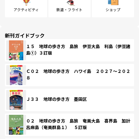
アクティビティ
鉄道・フライト
ショップ
新刊ガイドブック
１５ 地球の歩き方 島旅 伊豆大島 利島（伊豆諸
島①）３訂版
Ｃ０２ 地球の歩き方 ハワイ島 ２０２７～２０２
８
Ｊ３３ 地球の歩き方 墨田区
０２ 地球の歩き方 島旅 奄美大島 喜界島 加計
呂麻島（奄美群島１） ５訂版