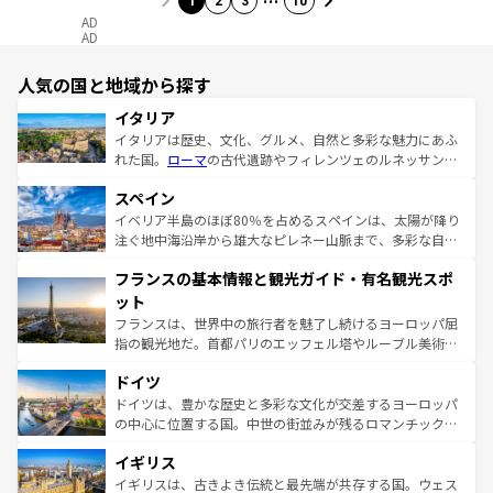
1
2
3
10
AD
AD
人気の国と地域から探す
イタリア
イタリアは歴史、文化、グルメ、自然と多彩な魅力にあふ
れた国。
ローマ
の古代遺跡やフィレンツェのルネッサンス
美術、ヴェネツィアの運河など、歴史あるスポットはもち
スペイン
ろん、トスカーナの美しい田園風景やアマルフィ海岸の絶
景など、自然景観も見逃せない。観光の合間には、本場の
イベリア半島のほぼ80％を占めるスペインは、太陽が降り
ピザやパスタなど、絶品のイタリア料理を堪能することも
注ぐ地中海沿岸から雄大なピレネー山脈まで、多彩な自然
できる。朝目覚めてから夜眠るまで、すべての瞬間を楽し
と文化が詰まったヨーロッパ屈指の旅行先だ。多様な地域
フランスの基本情報と観光ガイド・有名観光スポ
ませてくれるイタリアで、忘れられない旅をしてみよう！
文化が根付くこの国では、情熱的なフラメンコ、熱気あふ
なお、新着のイタリア情報は
コンテンツ一覧
を参照してほ
れる闘牛、そして美味しいタパスが生活の一部となってい
ット
しい。
る。首都マドリードの洗練された雰囲気や、バルセロナの
フランスは、世界中の旅行者を魅了し続けるヨーロッパ屈
アートに溢れた街角から、地方では古代ローマ遺跡や中世
指の観光地だ。首都パリのエッフェル塔やルーブル美術館
の城塞都市、穏やかなビーチリゾートまで多彩な表情を見
といった象徴的なスポットから、田舎町の古風な美しさま
せる。地方によって風土や気候が異なるスペインはその個
ドイツ
で、幅広い魅力が詰まっている。華麗な宮殿、歴史的な大
性で訪れる人を魅了する。 なお、新着のスペイン情報は
コ
聖堂、美しいビーチ、そして豊かな自然が、訪れる者を心
ドイツは、豊かな歴史と多彩な文化が交差するヨーロッパ
ンテンツ一覧
を参照してほしい。
から魅了する。また、フランスは美食の国としても知ら
の中心に位置する国。中世の街並みが残るロマンチック街
れ、フランス料理はユネスコ無形文化遺産にも登録されて
道から、未来を先取りするようなモダンな都市まで多様な
イギリス
いる。シャンパンの発祥地であるランス、プロヴァンスの
顔を持つこの国は、どこを歩いても飽きることがない。ベ
香り高いラベンダー畑など、多彩な楽しみ方が可能だ。さ
ルリンの文化的活気、バイエルン州のアルプスの絶景、そ
イギリスは、古きよき伝統と最先端が共存する国。ウェス