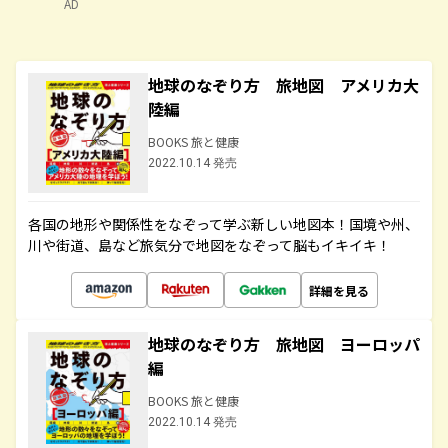
AD
地球のなぞり方 旅地図 アメリカ大
陸編
BOOKS 旅と健康
2022.10.14 発売
各国の地形や関係性をなぞって学ぶ新しい地図本！国境や州、
川や街道、島など旅気分で地図をなぞって脳もイキイキ！
詳細を見る
地球のなぞり方 旅地図 ヨーロッパ
編
BOOKS 旅と健康
2022.10.14 発売