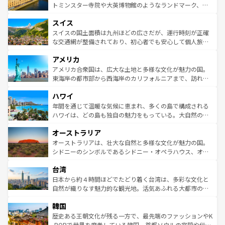
らに、パリ以外の地域にも魅力が溢れており、どの街角に
してライン川沿いのワイン畑といった風景は必見。ビール
トミンスター寺院や大英博物館のようなランドマーク、歴
も豊かな歴史と文化が息づいている。パリ以外の個性あふ
とソーセージを味わいながら地元の人と過ごす楽しい時間
史ある大学都市、美しい丘陵地帯や牧歌的な風景など、エ
れる地方に足を運ぶとそれぞれで全く異なる文化を体験で
スイス
は、お酒好きな人にはぜひ体験してほしい。 なお、新着の
リアごとに異なる魅力がある。また、優雅なアフタヌーン
きるだろう。 なお、新着のフランス情報は
コンテンツ一覧
ドイツ情報は
コンテンツ一覧
を参照してほしい。
ティー、ビール好きにはたまらない英国パブ、サッカー観
スイスの国土面積は九州ほどの広さだが、運行時刻が正確
を参照してほしい。
戦など、本場だからこそできる体験も豊富。イギリスを旅
な交通網が整備されており、初心者でも安心して個人旅行
して楽しみつくそう。 なお、新着のイギリス情報は
コンテ
を楽しめる。日本同様に時刻表どおりの旅が可能だ。中世
アメリカ
ンツ一覧
を参照してほしい。
の建物がそのまま残る町や、スイスならではのユニークな
博物館もあり、アルプス観光だけでなく町歩きも満喫する
アメリカ合衆国は、広大な土地と多様な文化が魅力の国。
ことができる。国民の所得が高いため物価も高いが、旅行
東海岸の都市部から西海岸のカリフォルニアまで、訪れる
者向けの交通パス提供のサービスもあり、うまく活用すれ
場所ごとに異なる風景と体験が待っている。ニューヨーク
ハワイ
ば市内交通費無料で観光を楽しむこともできる。 なお、新
のような巨大都市は、観光、ショッピング、エンターテイ
着のスイス情報は
コンテンツ一覧
を参照してほしい。
ンメントが詰まった刺激的なスポットだ。一方、アメリカ
年間を通じて温暖な気候に恵まれ、多くの島で構成される
西部には大自然が広がり、グランドキャニオンやイエロー
ハワイは、どの島も独自の魅力をもっている。大自然の神
ストーン国立公園といった絶景が堪能できる。さらに、南
秘を感じたいなら、火山が生み出した壮大な景観を誇るハ
オーストラリア
部のニューオーリンズでは、音楽と美食が融合した独特の
ワイ島は見逃せない。また、定番の観光地といえばオアフ
文化が魅力。旅行者はアメリカの各地域で異なる魅力を楽
島だが、静かな自然を求めるならマウイ島やカウアイ島が
オーストラリアは、壮大な自然と多様な文化が魅力の国。
しみながら、その多様性と豊かな歴史を感じることができ
おすすめ。エメラルドグリーンに輝く海をはじめ、豊かな
シドニーのシンボルであるシドニー・オペラハウス、オー
るだろう。車でのロードトリップや列車の旅も、アメリカ
文化や歴史が息づいている。「アロハスピリット」と呼ば
ストラリア東海岸北部に広がる大サンゴ礁地帯グレートバ
ならではの贅沢な旅のスタイルだ。 なお、新着のアメリカ
台湾
れるおもてなしの心で訪れる人々を迎えてくれるハワイの
リアリーフや大陸中央部にそびえるウルル（エアーズロッ
情報は
コンテンツ一覧
を参照してほしい。
人々、おいしいローカルフードやハワイアンミュージッ
ク）、タスマニアの美しい原生林やケアンズの熱帯雨林な
日本から約４時間ほどでたどり着く台湾は、多彩な文化と
ク、伝統的なフラダンスなど、すべてがハワイの魅力を彩
ど、見どころがたくさん。また、カフェやワイン、オージ
自然が織りなす魅力的な観光地。活気あふれる大都市の台
っている。訪れるたびに新しい発見と感動が待っているハ
ービーフなどの食文化も豊かで、美味しいものであふれて
北やノスタルジックな町並みが人気な九份（ジォウフェ
ワイを、存分に味わってほしい。 なお、新着のハワイ情報
韓国
いる。アクティビティも充実しており、サーフィンやダイ
ン）、静ひつな山岳地帯である台湾東部など、都市の喧騒
は
コンテンツ一覧
を参照してほしい。
ビング、ハイキングなど、アウトドア好きにはたまらな
と山間の静けさが共存しており、訪れる人に新しい発見と
歴史ある王朝文化が残る一方で、最先端のファッションやK
い。オーストラリアの多彩な魅力を存分に味わいつくそ
驚きをもたらしてくれる。また、奥深い台湾の食文化も魅
-POPで世界を席巻している韓国。首都ソウルの宮殿や伝統