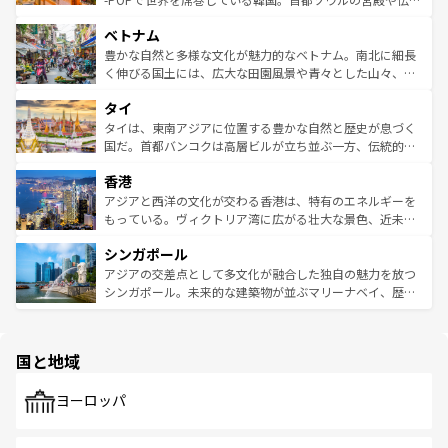
う。 なお、新着のオーストラリア情報は
コンテンツ一覧
を
力で、夜市などの屋台グルメから高級料理、ヘルシーで美
家屋が並ぶエリアでは韓国の歴史と文化に浸ることがで
参照してほしい。
ベトナム
容にもいいと評判のスイーツなど、バラエティ豊かな料理
き、地方に足を延ばせば四季折々の自然美を楽しむことが
が味わえる。 なお、新着の台湾情報は
コンテンツ一覧
を参
できる。そして、キムチや焼肉、絶品のストリートフード
豊かな自然と多様な文化が魅力的なベトナム。南北に細長
照してほしい。
まで、さまざまな韓国料理が待っている。夜には、韓国な
く伸びる国土には、広大な田園風景や青々とした山々、世
らではのナイトライフも堪能できる。あたたかいホスピタ
界遺産に登録された壮大な自然景観が点在し、都市部では
タイ
リティに包まれながら、韓国の多彩な魅力を心ゆくまで味
急速な発展と共に伝統が息づく。ハノイの古い町並みやホ
わってみてほしい。 なお、新着の韓国情報は
コンテンツ一
ーチミン市のフランス統治時代の建物も、独特の雰囲気を
タイは、東南アジアに位置する豊かな自然と歴史が息づく
覧
を参照してほしい。
醸し出している。また、バラエティの豊かさとおいしさで
国だ。首都バンコクは高層ビルが立ち並ぶ一方、伝統的な
世界中の食通を魅了してやまないベトナム料理も魅力のひ
寺院や市場がいたるところに点在し、古きよき文化と現代
香港
とつ。フォーやバインミー、ベトナムコーヒーなどは、ぜ
の活気が交差している。北部ではチェンマイなどの山岳地
ひ現地で味わいたい。どの地域を訪れてもあたたかい人々
帯で自然と触れ合い、南部ではプーケットやクラビの美し
アジアと西洋の文化が交わる香港は、特有のエネルギーを
が旅行者を迎えてくれるので、きっと忘れられない旅にな
いビーチでリゾート気分を楽しむことができる。タイ料理
もっている。ヴィクトリア湾に広がる壮大な景色、近未来
るはずだ。 なお、新着のベトナム情報は
コンテンツ一覧
を
は世界的に有名で、屋台から高級レストランまで味覚を刺
的なアートスポット、そして歴史と現代が融合した町並
参照してほしい。
シンガポール
激する。気候は一年中温暖で、どの季節にも異なる楽しみ
み、どこを訪れても感動するはず。観光スポットが密集し
が待っている。親しみやすいタイの人々、仏教を中心とし
ており、効率よく見どころを回れるのも魅力。息をのむよ
アジアの交差点として多文化が融合した独自の魅力を放つ
た文化、そして多様な観光資源が、訪れる旅人を魅了し続
うな絶景から文化的な体験まで、香港を存分に楽しみ尽く
シンガポール。未来的な建築物が並ぶマリーナベイ、歴史
ける。 なお、新着のタイ情報は
コンテンツ一覧
を参照して
そう。 なお、新着の香港情報は
コンテンツ一覧
を参照して
と伝統を感じられるエスニックタウン、多数の緑豊かな公
ほしい。
ほしい。
園や自然保護区など、自然が調和した近代的な景観と文化
の多様性あふれるカラフルな町は、どこを歩いても新しい
国と地域
発見がある。さらに、治安のよさや充実した公共交通機関
も、旅行者にとっては魅力的なポイント。グルメも豊富
で、ホーカーズは地元の風情を楽しめる外せないスポット
ヨーロッパ
だ。訪れる人を飽きさせないシンガポールで、多様な魅力
を体感しよう。 なお、新着のシンガポール情報は
コンテン