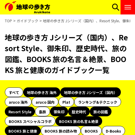
TOP
ガイドブック
地球の歩き方 Jシリーズ（国内）、Resort Style、
地球の歩き方 Jシリーズ（国内）、Re
sort Style、御朱印、歴史時代、旅の
図鑑、BOOKS 旅の名言＆絶景、BOO
KS 旅と健康のガイドブック一覧
すべて
地球の歩き方 海外
地球の歩き方 Jシリーズ（国内）
aruco 海外
aruco 国内
Plat
ランキング&テクニック
Resort Style
島旅
御朱印
歴史時代
旅の図鑑
BOOKS スペシャルコラボ
BOOKS 旅の名言＆絶景
BOOKS 旅と健康
BOOKS 旅の読み物
BOOKS
D-Books