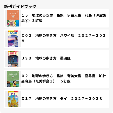
新刊ガイドブック
１５ 地球の歩き方 島旅 伊豆大島 利島（伊豆諸
島①）３訂版
Ｃ０２ 地球の歩き方 ハワイ島 ２０２７～２０２
８
Ｊ３３ 地球の歩き方 墨田区
０２ 地球の歩き方 島旅 奄美大島 喜界島 加計
呂麻島（奄美群島１） ５訂版
Ｄ１７ 地球の歩き方 タイ ２０２７～２０２８