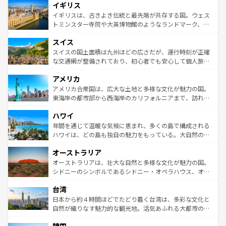
イギリス
いる。シャンパンの発祥地であるランス、プロヴァンスの
顔を持つこの国は、どこを歩いても飽きることがない。ベ
香り高いラベンダー畑など、多彩な楽しみ方が可能だ。さ
ルリンの文化的活気、バイエルン州のアルプスの絶景、そ
イギリスは、古きよき伝統と最先端が共存する国。ウェス
らに、パリ以外の地域にも魅力が溢れており、どの街角に
してライン川沿いのワイン畑といった風景は必見。ビール
トミンスター寺院や大英博物館のようなランドマーク、歴
も豊かな歴史と文化が息づいている。パリ以外の個性あふ
とソーセージを味わいながら地元の人と過ごす楽しい時間
史ある大学都市、美しい丘陵地帯や牧歌的な風景など、エ
れる地方に足を運ぶとそれぞれで全く異なる文化を体験で
スイス
は、お酒好きな人にはぜひ体験してほしい。 なお、新着の
リアごとに異なる魅力がある。また、優雅なアフタヌーン
きるだろう。 なお、新着のフランス情報は
コンテンツ一覧
ドイツ情報は
コンテンツ一覧
を参照してほしい。
ティー、ビール好きにはたまらない英国パブ、サッカー観
スイスの国土面積は九州ほどの広さだが、運行時刻が正確
を参照してほしい。
戦など、本場だからこそできる体験も豊富。イギリスを旅
な交通網が整備されており、初心者でも安心して個人旅行
して楽しみつくそう。 なお、新着のイギリス情報は
コンテ
を楽しめる。日本同様に時刻表どおりの旅が可能だ。中世
アメリカ
ンツ一覧
を参照してほしい。
の建物がそのまま残る町や、スイスならではのユニークな
博物館もあり、アルプス観光だけでなく町歩きも満喫する
アメリカ合衆国は、広大な土地と多様な文化が魅力の国。
ことができる。国民の所得が高いため物価も高いが、旅行
東海岸の都市部から西海岸のカリフォルニアまで、訪れる
者向けの交通パス提供のサービスもあり、うまく活用すれ
場所ごとに異なる風景と体験が待っている。ニューヨーク
ハワイ
ば市内交通費無料で観光を楽しむこともできる。 なお、新
のような巨大都市は、観光、ショッピング、エンターテイ
着のスイス情報は
コンテンツ一覧
を参照してほしい。
ンメントが詰まった刺激的なスポットだ。一方、アメリカ
年間を通じて温暖な気候に恵まれ、多くの島で構成される
西部には大自然が広がり、グランドキャニオンやイエロー
ハワイは、どの島も独自の魅力をもっている。大自然の神
ストーン国立公園といった絶景が堪能できる。さらに、南
秘を感じたいなら、火山が生み出した壮大な景観を誇るハ
オーストラリア
部のニューオーリンズでは、音楽と美食が融合した独特の
ワイ島は見逃せない。また、定番の観光地といえばオアフ
文化が魅力。旅行者はアメリカの各地域で異なる魅力を楽
島だが、静かな自然を求めるならマウイ島やカウアイ島が
オーストラリアは、壮大な自然と多様な文化が魅力の国。
しみながら、その多様性と豊かな歴史を感じることができ
おすすめ。エメラルドグリーンに輝く海をはじめ、豊かな
シドニーのシンボルであるシドニー・オペラハウス、オー
るだろう。車でのロードトリップや列車の旅も、アメリカ
文化や歴史が息づいている。「アロハスピリット」と呼ば
ストラリア東海岸北部に広がる大サンゴ礁地帯グレートバ
ならではの贅沢な旅のスタイルだ。 なお、新着のアメリカ
台湾
れるおもてなしの心で訪れる人々を迎えてくれるハワイの
リアリーフや大陸中央部にそびえるウルル（エアーズロッ
情報は
コンテンツ一覧
を参照してほしい。
人々、おいしいローカルフードやハワイアンミュージッ
ク）、タスマニアの美しい原生林やケアンズの熱帯雨林な
日本から約４時間ほどでたどり着く台湾は、多彩な文化と
ク、伝統的なフラダンスなど、すべてがハワイの魅力を彩
ど、見どころがたくさん。また、カフェやワイン、オージ
自然が織りなす魅力的な観光地。活気あふれる大都市の台
っている。訪れるたびに新しい発見と感動が待っているハ
ービーフなどの食文化も豊かで、美味しいものであふれて
北やノスタルジックな町並みが人気な九份（ジォウフェ
ワイを、存分に味わってほしい。 なお、新着のハワイ情報
いる。アクティビティも充実しており、サーフィンやダイ