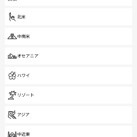
だ。訪れる人を飽きさせないシンガポールで、多様な魅力
を体感しよう。 なお、新着のシンガポール情報は
コンテン
ツ一覧
を参照してほしい。
北米
中南米
オセアニア
ハワイ
リゾート
アジア
中近東