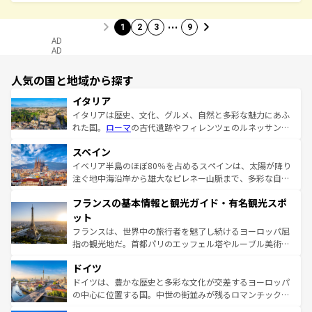
…
1
2
3
9
AD
AD
人気の国と地域から探す
イタリア
イタリアは歴史、文化、グルメ、自然と多彩な魅力にあふ
れた国。
ローマ
の古代遺跡やフィレンツェのルネッサンス
美術、ヴェネツィアの運河など、歴史あるスポットはもち
スペイン
ろん、トスカーナの美しい田園風景やアマルフィ海岸の絶
景など、自然景観も見逃せない。観光の合間には、本場の
イベリア半島のほぼ80％を占めるスペインは、太陽が降り
ピザやパスタなど、絶品のイタリア料理を堪能することも
注ぐ地中海沿岸から雄大なピレネー山脈まで、多彩な自然
できる。朝目覚めてから夜眠るまで、すべての瞬間を楽し
と文化が詰まったヨーロッパ屈指の旅行先だ。多様な地域
フランスの基本情報と観光ガイド・有名観光スポ
ませてくれるイタリアで、忘れられない旅をしてみよう！
文化が根付くこの国では、情熱的なフラメンコ、熱気あふ
なお、新着のイタリア情報は
コンテンツ一覧
を参照してほ
れる闘牛、そして美味しいタパスが生活の一部となってい
ット
しい。
る。首都マドリードの洗練された雰囲気や、バルセロナの
フランスは、世界中の旅行者を魅了し続けるヨーロッパ屈
アートに溢れた街角から、地方では古代ローマ遺跡や中世
指の観光地だ。首都パリのエッフェル塔やルーブル美術館
の城塞都市、穏やかなビーチリゾートまで多彩な表情を見
といった象徴的なスポットから、田舎町の古風な美しさま
せる。地方によって風土や気候が異なるスペインはその個
ドイツ
で、幅広い魅力が詰まっている。華麗な宮殿、歴史的な大
性で訪れる人を魅了する。 なお、新着のスペイン情報は
コ
聖堂、美しいビーチ、そして豊かな自然が、訪れる者を心
ドイツは、豊かな歴史と多彩な文化が交差するヨーロッパ
ンテンツ一覧
を参照してほしい。
から魅了する。また、フランスは美食の国としても知ら
の中心に位置する国。中世の街並みが残るロマンチック街
れ、フランス料理はユネスコ無形文化遺産にも登録されて
道から、未来を先取りするようなモダンな都市まで多様な