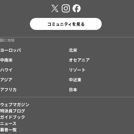
コミュニティを見る
国と地域
ヨーロッパ
北米
中南米
オセアニア
ハワイ
リゾート
アジア
中近東
アフリカ
日本
ウェブマガジン
特派員ブログ
ガイドブック
ニュース
著者一覧