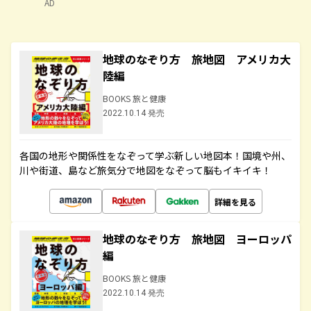
AD
地球のなぞり方 旅地図 アメリカ大
陸編
BOOKS 旅と健康
2022.10.14 発売
各国の地形や関係性をなぞって学ぶ新しい地図本！国境や州、
川や街道、島など旅気分で地図をなぞって脳もイキイキ！
詳細を見る
地球のなぞり方 旅地図 ヨーロッパ
編
BOOKS 旅と健康
2022.10.14 発売