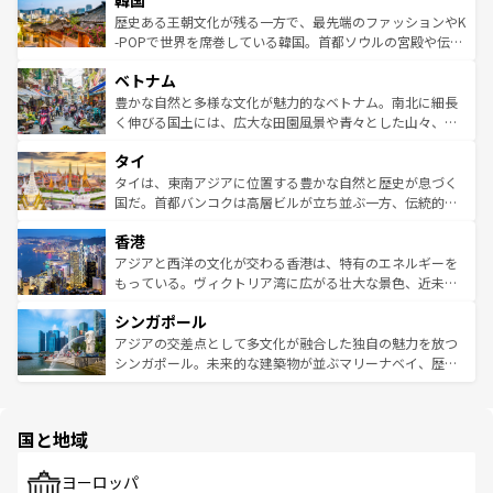
韓国
ン）、静ひつな山岳地帯である台湾東部など、都市の喧騒
は
コンテンツ一覧
を参照してほしい。
ビング、ハイキングなど、アウトドア好きにはたまらな
と山間の静けさが共存しており、訪れる人に新しい発見と
歴史ある王朝文化が残る一方で、最先端のファッションやK
い。オーストラリアの多彩な魅力を存分に味わいつくそ
驚きをもたらしてくれる。また、奥深い台湾の食文化も魅
-POPで世界を席巻している韓国。首都ソウルの宮殿や伝統
う。 なお、新着のオーストラリア情報は
コンテンツ一覧
を
力で、夜市などの屋台グルメから高級料理、ヘルシーで美
家屋が並ぶエリアでは韓国の歴史と文化に浸ることがで
参照してほしい。
ベトナム
容にもいいと評判のスイーツなど、バラエティ豊かな料理
き、地方に足を延ばせば四季折々の自然美を楽しむことが
が味わえる。 なお、新着の台湾情報は
コンテンツ一覧
を参
できる。そして、キムチや焼肉、絶品のストリートフード
豊かな自然と多様な文化が魅力的なベトナム。南北に細長
照してほしい。
まで、さまざまな韓国料理が待っている。夜には、韓国な
く伸びる国土には、広大な田園風景や青々とした山々、世
らではのナイトライフも堪能できる。あたたかいホスピタ
界遺産に登録された壮大な自然景観が点在し、都市部では
タイ
リティに包まれながら、韓国の多彩な魅力を心ゆくまで味
急速な発展と共に伝統が息づく。ハノイの古い町並みやホ
わってみてほしい。 なお、新着の韓国情報は
コンテンツ一
ーチミン市のフランス統治時代の建物も、独特の雰囲気を
タイは、東南アジアに位置する豊かな自然と歴史が息づく
覧
を参照してほしい。
醸し出している。また、バラエティの豊かさとおいしさで
国だ。首都バンコクは高層ビルが立ち並ぶ一方、伝統的な
世界中の食通を魅了してやまないベトナム料理も魅力のひ
寺院や市場がいたるところに点在し、古きよき文化と現代
香港
とつ。フォーやバインミー、ベトナムコーヒーなどは、ぜ
の活気が交差している。北部ではチェンマイなどの山岳地
ひ現地で味わいたい。どの地域を訪れてもあたたかい人々
帯で自然と触れ合い、南部ではプーケットやクラビの美し
アジアと西洋の文化が交わる香港は、特有のエネルギーを
が旅行者を迎えてくれるので、きっと忘れられない旅にな
いビーチでリゾート気分を楽しむことができる。タイ料理
もっている。ヴィクトリア湾に広がる壮大な景色、近未来
るはずだ。 なお、新着のベトナム情報は
コンテンツ一覧
を
は世界的に有名で、屋台から高級レストランまで味覚を刺
的なアートスポット、そして歴史と現代が融合した町並
参照してほしい。
シンガポール
激する。気候は一年中温暖で、どの季節にも異なる楽しみ
み、どこを訪れても感動するはず。観光スポットが密集し
が待っている。親しみやすいタイの人々、仏教を中心とし
ており、効率よく見どころを回れるのも魅力。息をのむよ
アジアの交差点として多文化が融合した独自の魅力を放つ
た文化、そして多様な観光資源が、訪れる旅人を魅了し続
うな絶景から文化的な体験まで、香港を存分に楽しみ尽く
シンガポール。未来的な建築物が並ぶマリーナベイ、歴史
ける。 なお、新着のタイ情報は
コンテンツ一覧
を参照して
そう。 なお、新着の香港情報は
コンテンツ一覧
を参照して
と伝統を感じられるエスニックタウン、多数の緑豊かな公
ほしい。
ほしい。
園や自然保護区など、自然が調和した近代的な景観と文化
の多様性あふれるカラフルな町は、どこを歩いても新しい
国と地域
発見がある。さらに、治安のよさや充実した公共交通機関
も、旅行者にとっては魅力的なポイント。グルメも豊富
で、ホーカーズは地元の風情を楽しめる外せないスポット
ヨーロッパ