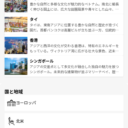
が味わえる。 なお、新着の台湾情報は
コンテンツ一覧
を参
できる。そして、キムチや焼肉、絶品のストリートフード
豊かな自然と多様な文化が魅力的なベトナム。南北に細長
照してほしい。
まで、さまざまな韓国料理が待っている。夜には、韓国な
く伸びる国土には、広大な田園風景や青々とした山々、世
らではのナイトライフも堪能できる。あたたかいホスピタ
界遺産に登録された壮大な自然景観が点在し、都市部では
タイ
リティに包まれながら、韓国の多彩な魅力を心ゆくまで味
急速な発展と共に伝統が息づく。ハノイの古い町並みやホ
わってみてほしい。 なお、新着の韓国情報は
コンテンツ一
ーチミン市のフランス統治時代の建物も、独特の雰囲気を
タイは、東南アジアに位置する豊かな自然と歴史が息づく
覧
を参照してほしい。
醸し出している。また、バラエティの豊かさとおいしさで
国だ。首都バンコクは高層ビルが立ち並ぶ一方、伝統的な
世界中の食通を魅了してやまないベトナム料理も魅力のひ
寺院や市場がいたるところに点在し、古きよき文化と現代
香港
とつ。フォーやバインミー、ベトナムコーヒーなどは、ぜ
の活気が交差している。北部ではチェンマイなどの山岳地
ひ現地で味わいたい。どの地域を訪れてもあたたかい人々
帯で自然と触れ合い、南部ではプーケットやクラビの美し
アジアと西洋の文化が交わる香港は、特有のエネルギーを
が旅行者を迎えてくれるので、きっと忘れられない旅にな
いビーチでリゾート気分を楽しむことができる。タイ料理
もっている。ヴィクトリア湾に広がる壮大な景色、近未来
るはずだ。 なお、新着のベトナム情報は
コンテンツ一覧
を
は世界的に有名で、屋台から高級レストランまで味覚を刺
的なアートスポット、そして歴史と現代が融合した町並
参照してほしい。
シンガポール
激する。気候は一年中温暖で、どの季節にも異なる楽しみ
み、どこを訪れても感動するはず。観光スポットが密集し
が待っている。親しみやすいタイの人々、仏教を中心とし
ており、効率よく見どころを回れるのも魅力。息をのむよ
アジアの交差点として多文化が融合した独自の魅力を放つ
た文化、そして多様な観光資源が、訪れる旅人を魅了し続
うな絶景から文化的な体験まで、香港を存分に楽しみ尽く
シンガポール。未来的な建築物が並ぶマリーナベイ、歴史
ける。 なお、新着のタイ情報は
コンテンツ一覧
を参照して
そう。 なお、新着の香港情報は
コンテンツ一覧
を参照して
と伝統を感じられるエスニックタウン、多数の緑豊かな公
ほしい。
ほしい。
園や自然保護区など、自然が調和した近代的な景観と文化
の多様性あふれるカラフルな町は、どこを歩いても新しい
国と地域
発見がある。さらに、治安のよさや充実した公共交通機関
も、旅行者にとっては魅力的なポイント。グルメも豊富
で、ホーカーズは地元の風情を楽しめる外せないスポット
ヨーロッパ
だ。訪れる人を飽きさせないシンガポールで、多様な魅力
を体感しよう。 なお、新着のシンガポール情報は
コンテン
ツ一覧
を参照してほしい。
北米