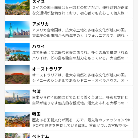
れる地方に足を運ぶとそれぞれで全く異なる文化を体験で
スイス
は、お酒好きな人にはぜひ体験してほしい。 なお、新着の
リアごとに異なる魅力がある。また、優雅なアフタヌーン
きるだろう。 なお、新着のフランス情報は
コンテンツ一覧
ドイツ情報は
コンテンツ一覧
を参照してほしい。
ティー、ビール好きにはたまらない英国パブ、サッカー観
スイスの国土面積は九州ほどの広さだが、運行時刻が正確
を参照してほしい。
戦など、本場だからこそできる体験も豊富。イギリスを旅
な交通網が整備されており、初心者でも安心して個人旅行
して楽しみつくそう。 なお、新着のイギリス情報は
コンテ
を楽しめる。日本同様に時刻表どおりの旅が可能だ。中世
アメリカ
ンツ一覧
を参照してほしい。
の建物がそのまま残る町や、スイスならではのユニークな
博物館もあり、アルプス観光だけでなく町歩きも満喫する
アメリカ合衆国は、広大な土地と多様な文化が魅力の国。
ことができる。国民の所得が高いため物価も高いが、旅行
東海岸の都市部から西海岸のカリフォルニアまで、訪れる
者向けの交通パス提供のサービスもあり、うまく活用すれ
場所ごとに異なる風景と体験が待っている。ニューヨーク
ハワイ
ば市内交通費無料で観光を楽しむこともできる。 なお、新
のような巨大都市は、観光、ショッピング、エンターテイ
着のスイス情報は
コンテンツ一覧
を参照してほしい。
ンメントが詰まった刺激的なスポットだ。一方、アメリカ
年間を通じて温暖な気候に恵まれ、多くの島で構成される
西部には大自然が広がり、グランドキャニオンやイエロー
ハワイは、どの島も独自の魅力をもっている。大自然の神
ストーン国立公園といった絶景が堪能できる。さらに、南
秘を感じたいなら、火山が生み出した壮大な景観を誇るハ
オーストラリア
部のニューオーリンズでは、音楽と美食が融合した独特の
ワイ島は見逃せない。また、定番の観光地といえばオアフ
文化が魅力。旅行者はアメリカの各地域で異なる魅力を楽
島だが、静かな自然を求めるならマウイ島やカウアイ島が
オーストラリアは、壮大な自然と多様な文化が魅力の国。
しみながら、その多様性と豊かな歴史を感じることができ
おすすめ。エメラルドグリーンに輝く海をはじめ、豊かな
シドニーのシンボルであるシドニー・オペラハウス、オー
るだろう。車でのロードトリップや列車の旅も、アメリカ
文化や歴史が息づいている。「アロハスピリット」と呼ば
ストラリア東海岸北部に広がる大サンゴ礁地帯グレートバ
ならではの贅沢な旅のスタイルだ。 なお、新着のアメリカ
台湾
れるおもてなしの心で訪れる人々を迎えてくれるハワイの
リアリーフや大陸中央部にそびえるウルル（エアーズロッ
情報は
コンテンツ一覧
を参照してほしい。
人々、おいしいローカルフードやハワイアンミュージッ
ク）、タスマニアの美しい原生林やケアンズの熱帯雨林な
日本から約４時間ほどでたどり着く台湾は、多彩な文化と
ク、伝統的なフラダンスなど、すべてがハワイの魅力を彩
ど、見どころがたくさん。また、カフェやワイン、オージ
自然が織りなす魅力的な観光地。活気あふれる大都市の台
っている。訪れるたびに新しい発見と感動が待っているハ
ービーフなどの食文化も豊かで、美味しいものであふれて
北やノスタルジックな町並みが人気な九份（ジォウフェ
ワイを、存分に味わってほしい。 なお、新着のハワイ情報
韓国
いる。アクティビティも充実しており、サーフィンやダイ
ン）、静ひつな山岳地帯である台湾東部など、都市の喧騒
は
コンテンツ一覧
を参照してほしい。
ビング、ハイキングなど、アウトドア好きにはたまらな
と山間の静けさが共存しており、訪れる人に新しい発見と
歴史ある王朝文化が残る一方で、最先端のファッションやK
い。オーストラリアの多彩な魅力を存分に味わいつくそ
驚きをもたらしてくれる。また、奥深い台湾の食文化も魅
-POPで世界を席巻している韓国。首都ソウルの宮殿や伝統
う。 なお、新着のオーストラリア情報は
コンテンツ一覧
を
力で、夜市などの屋台グルメから高級料理、ヘルシーで美
家屋が並ぶエリアでは韓国の歴史と文化に浸ることがで
参照してほしい。
ベトナム
容にもいいと評判のスイーツなど、バラエティ豊かな料理
き、地方に足を延ばせば四季折々の自然美を楽しむことが