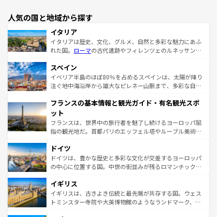
人気の国と地域から探す
イタリア
イタリアは歴史、文化、グルメ、自然と多彩な魅力にあふ
れた国。
ローマ
の古代遺跡やフィレンツェのルネッサンス
美術、ヴェネツィアの運河など、歴史あるスポットはもち
スペイン
ろん、トスカーナの美しい田園風景やアマルフィ海岸の絶
景など、自然景観も見逃せない。観光の合間には、本場の
イベリア半島のほぼ80％を占めるスペインは、太陽が降り
ピザやパスタなど、絶品のイタリア料理を堪能することも
注ぐ地中海沿岸から雄大なピレネー山脈まで、多彩な自然
できる。朝目覚めてから夜眠るまで、すべての瞬間を楽し
と文化が詰まったヨーロッパ屈指の旅行先だ。多様な地域
フランスの基本情報と観光ガイド・有名観光スポ
ませてくれるイタリアで、忘れられない旅をしてみよう！
文化が根付くこの国では、情熱的なフラメンコ、熱気あふ
なお、新着のイタリア情報は
コンテンツ一覧
を参照してほ
れる闘牛、そして美味しいタパスが生活の一部となってい
ット
しい。
る。首都マドリードの洗練された雰囲気や、バルセロナの
フランスは、世界中の旅行者を魅了し続けるヨーロッパ屈
アートに溢れた街角から、地方では古代ローマ遺跡や中世
指の観光地だ。首都パリのエッフェル塔やルーブル美術館
の城塞都市、穏やかなビーチリゾートまで多彩な表情を見
といった象徴的なスポットから、田舎町の古風な美しさま
せる。地方によって風土や気候が異なるスペインはその個
ドイツ
で、幅広い魅力が詰まっている。華麗な宮殿、歴史的な大
性で訪れる人を魅了する。 なお、新着のスペイン情報は
コ
聖堂、美しいビーチ、そして豊かな自然が、訪れる者を心
ドイツは、豊かな歴史と多彩な文化が交差するヨーロッパ
ンテンツ一覧
を参照してほしい。
から魅了する。また、フランスは美食の国としても知ら
の中心に位置する国。中世の街並みが残るロマンチック街
れ、フランス料理はユネスコ無形文化遺産にも登録されて
道から、未来を先取りするようなモダンな都市まで多様な
イギリス
いる。シャンパンの発祥地であるランス、プロヴァンスの
顔を持つこの国は、どこを歩いても飽きることがない。ベ
香り高いラベンダー畑など、多彩な楽しみ方が可能だ。さ
ルリンの文化的活気、バイエルン州のアルプスの絶景、そ
イギリスは、古きよき伝統と最先端が共存する国。ウェス
らに、パリ以外の地域にも魅力が溢れており、どの街角に
してライン川沿いのワイン畑といった風景は必見。ビール
トミンスター寺院や大英博物館のようなランドマーク、歴
も豊かな歴史と文化が息づいている。パリ以外の個性あふ
とソーセージを味わいながら地元の人と過ごす楽しい時間
史ある大学都市、美しい丘陵地帯や牧歌的な風景など、エ