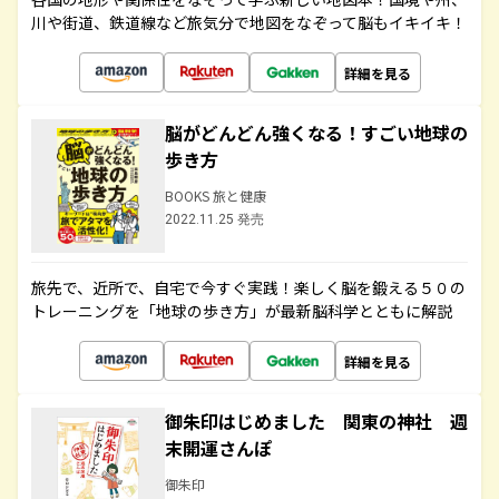
川や街道、鉄道線など旅気分で地図をなぞって脳もイキイキ！
詳細を見る
脳がどんどん強くなる！すごい地球の
歩き方
BOOKS 旅と健康
2022.11.25 発売
旅先で、近所で、自宅で今すぐ実践！楽しく脳を鍛える５０の
トレーニングを「地球の歩き方」が最新脳科学とともに解説
詳細を見る
御朱印はじめました 関東の神社 週
末開運さんぽ
御朱印