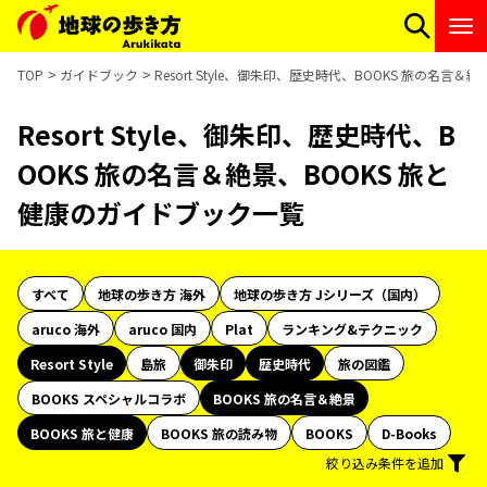
TOP
ガイドブック
Resort Style、御朱印、歴史時代、BOOKS 旅の名言
Resort Style、御朱印、歴史時代、B
OOKS 旅の名言＆絶景、BOOKS 旅と
健康のガイドブック一覧
すべて
地球の歩き方 海外
地球の歩き方 Jシリーズ（国内）
aruco 海外
aruco 国内
Plat
ランキング&テクニック
Resort Style
島旅
御朱印
歴史時代
旅の図鑑
BOOKS スペシャルコラボ
BOOKS 旅の名言＆絶景
BOOKS 旅と健康
BOOKS 旅の読み物
BOOKS
D-Books
絞り込み条件を追加