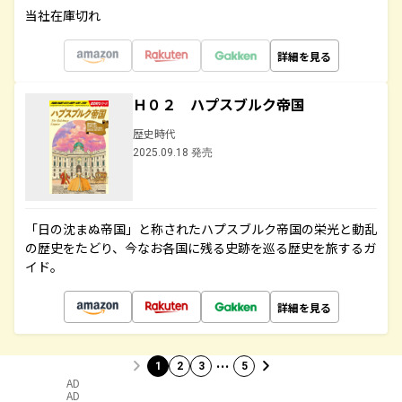
当社在庫切れ
詳細を見る
Ｈ０２ ハプスブルク帝国
歴史時代
2025.09.18 発売
「日の沈まぬ帝国」と称されたハプスブルク帝国の栄光と動乱
の歴史をたどり、今なお各国に残る史跡を巡る歴史を旅するガ
イド。
詳細を見る
…
1
2
3
5
AD
AD