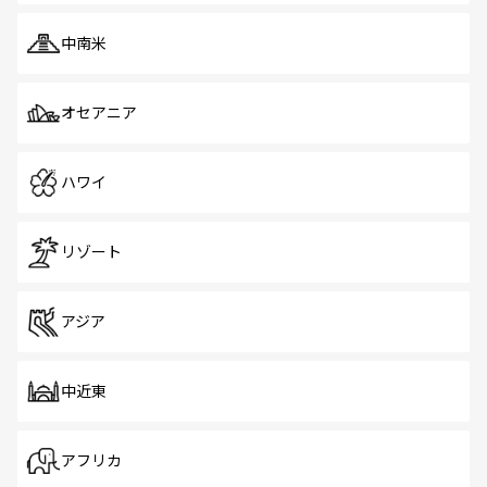
中南米
オセアニア
ハワイ
リゾート
アジア
中近東
アフリカ