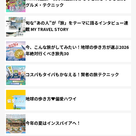
グルメ・テクニック
旬な“あの人”が「旅」をテーマに語るインタビュー連
載 MY TRAVEL STORY
今、こんな旅がしてみたい！地球の歩き方が選ぶ2026
年絶対行くべき旅先30
コスパもタイパもかなえる！賢者の旅テクニック
地球の歩き方♥偏愛ハワイ
今年の夏はインスパイアへ！