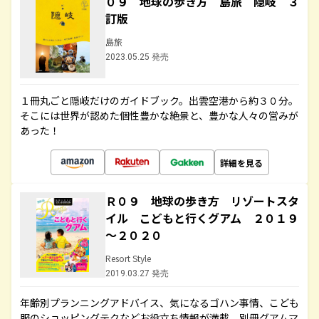
０９ 地球の歩き方 島旅 隠岐 ３
訂版
島旅
2023.05.25 発売
１冊丸ごと隠岐だけのガイドブック。出雲空港から約３０分。
そこには世界が認めた個性豊かな絶景と、豊かな人々の営みが
あった！
詳細を見る
Ｒ０９ 地球の歩き方 リゾートスタ
イル こどもと行くグアム ２０１９
～２０２０
Resort Style
2019.03.27 発売
年齢別プランニングアドバイス、気になるゴハン事情、こども
服のショッピングテクなどお役立ち情報が満載。別冊グアムマ