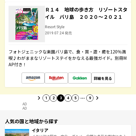
Ｒ１４ 地球の歩き方 リゾートスタ
イル バリ島 ２０２０～２０２１
Resort Style
2019.07.24 発売
フォトジェニックな楽園バリ島で、食・買・遊・癒を120％満
喫♪わがままなリゾートステイをかなえる最強ガイド。別冊M
AP付き！
詳細を見る
…
1
2
3
4
5
9
AD
AD
人気の国と地域から探す
イタリア