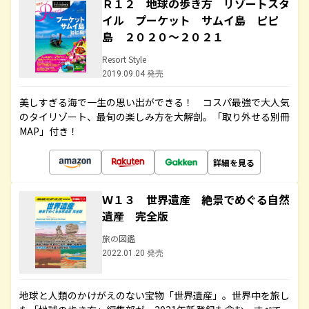
Ｒ１２ 地球の歩き方 リゾートスタ
イル プーケット サムイ島 ピピ
島 ２０２０～２０２１
Resort Style
2019.09.04 発売
美しすぎる海で一生の思い出ができる！ コスパ最強で大人気
のタイリゾート、最旬の楽しみ方を大解剖。「取り外せる別冊
MAP」付き！
詳細を見る
Ｗ１３ 世界遺産 絶景でめぐる自然
遺産 完全版
旅の図鑑
2022.01.20 発売
地球と人類のかけがえのない宝物「世界遺産」。世界中を旅し