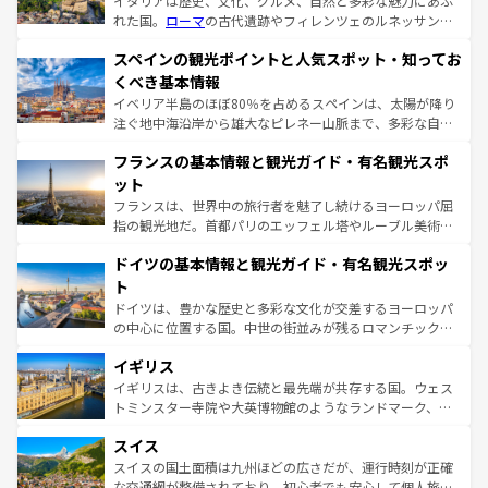
イタリアは歴史、文化、グルメ、自然と多彩な魅力にあふ
れた国。
ローマ
の古代遺跡やフィレンツェのルネッサンス
美術、ヴェネツィアの運河など、歴史あるスポットはもち
スペインの観光ポイントと人気スポット・知ってお
ろん、トスカーナの美しい田園風景やアマルフィ海岸の絶
景など、自然景観も見逃せない。観光の合間には、本場の
くべき基本情報
ピザやパスタなど、絶品のイタリア料理を堪能することも
イベリア半島のほぼ80％を占めるスペインは、太陽が降り
できる。朝目覚めてから夜眠るまで、すべての瞬間を楽し
注ぐ地中海沿岸から雄大なピレネー山脈まで、多彩な自然
ませてくれるイタリアで、忘れられない旅をしてみよう！
と文化が詰まったヨーロッパ屈指の旅行先だ。多様な地域
なお、新着のイタリア情報は
コンテンツ一覧
を参照してほ
フランスの基本情報と観光ガイド・有名観光スポ
文化が根付くこの国では、情熱的なフラメンコ、熱気あふ
しい。
れる闘牛、そして美味しいタパスが生活の一部となってい
ット
る。首都マドリードの洗練された雰囲気や、バルセロナの
フランスは、世界中の旅行者を魅了し続けるヨーロッパ屈
アートに溢れた街角から、地方では古代ローマ遺跡や中世
指の観光地だ。首都パリのエッフェル塔やルーブル美術館
の城塞都市、穏やかなビーチリゾートまで多彩な表情を見
といった象徴的なスポットから、田舎町の古風な美しさま
せる。地方によって風土や気候が異なるスペインはその個
ドイツの基本情報と観光ガイド・有名観光スポッ
で、幅広い魅力が詰まっている。華麗な宮殿、歴史的な大
性で訪れる人を魅了する。 なお、新着のスペイン情報は
コ
聖堂、美しいビーチ、そして豊かな自然が、訪れる者を心
ト
ンテンツ一覧
を参照してほしい。
から魅了する。また、フランスは美食の国としても知ら
ドイツは、豊かな歴史と多彩な文化が交差するヨーロッパ
れ、フランス料理はユネスコ無形文化遺産にも登録されて
の中心に位置する国。中世の街並みが残るロマンチック街
いる。シャンパンの発祥地であるランス、プロヴァンスの
道から、未来を先取りするようなモダンな都市まで多様な
香り高いラベンダー畑など、多彩な楽しみ方が可能だ。さ
イギリス
顔を持つこの国は、どこを歩いても飽きることがない。ベ
らに、パリ以外の地域にも魅力が溢れており、どの街角に
ルリンの文化的活気、バイエルン州のアルプスの絶景、そ
イギリスは、古きよき伝統と最先端が共存する国。ウェス
も豊かな歴史と文化が息づいている。パリ以外の個性あふ
してライン川沿いのワイン畑といった風景は必見。ビール
トミンスター寺院や大英博物館のようなランドマーク、歴
れる地方に足を運ぶとそれぞれで全く異なる文化を体験で
とソーセージを味わいながら地元の人と過ごす楽しい時間
史ある大学都市、美しい丘陵地帯や牧歌的な風景など、エ
きるだろう。 なお、新着のフランス情報は
コンテンツ一覧
スイス
は、お酒好きな人にはぜひ体験してほしい。 なお、新着の
リアごとに異なる魅力がある。また、優雅なアフタヌーン
を参照してほしい。
ドイツ情報は
コンテンツ一覧
を参照してほしい。
ティー、ビール好きにはたまらない英国パブ、サッカー観
スイスの国土面積は九州ほどの広さだが、運行時刻が正確
戦など、本場だからこそできる体験も豊富。イギリスを旅
な交通網が整備されており、初心者でも安心して個人旅行