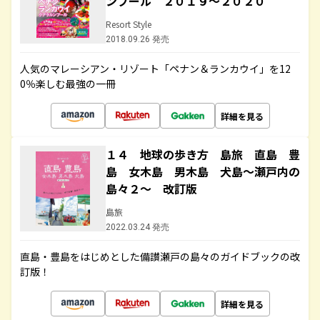
ンプール ２０１９～２０２０
Resort Style
2018.09.26 発売
人気のマレーシアン・リゾート「ペナン＆ランカウイ」を12
0％楽しむ最強の一冊
詳細を見る
１４ 地球の歩き方 島旅 直島 豊
島 女木島 男木島 犬島～瀬戸内の
島々２～ 改訂版
島旅
2022.03.24 発売
直島・豊島をはじめとした備讃瀬戸の島々のガイドブックの改
訂版！
詳細を見る