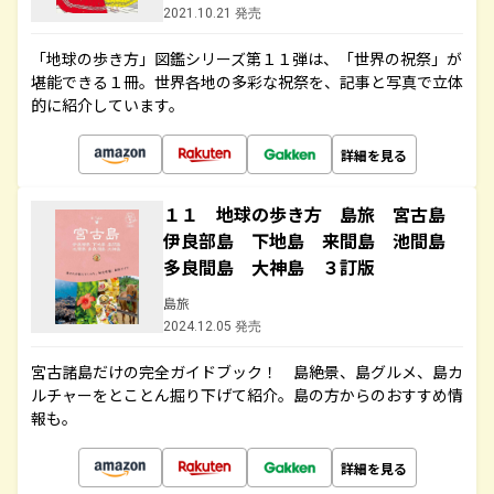
2021.10.21 発売
「地球の歩き方」図鑑シリーズ第１１弾は、「世界の祝祭」が
堪能できる１冊。世界各地の多彩な祝祭を、記事と写真で立体
的に紹介しています。
詳細を見る
１１ 地球の歩き方 島旅 宮古島
伊良部島 下地島 来間島 池間島
多良間島 大神島 ３訂版
島旅
2024.12.05 発売
宮古諸島だけの完全ガイドブック！ 島絶景、島グルメ、島カ
ルチャーをとことん掘り下げて紹介。島の方からのおすすめ情
報も。
詳細を見る