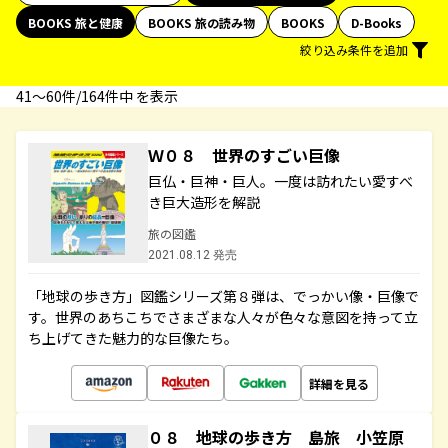
BOOKS 旅と健康
BOOKS 旅の読み物
BOOKS
D-Books
絞り込み条件を追加
41〜60件/164件中 を表示
Ｗ０８ 世界のすごい巨像
巨仏・巨神・巨人。一度は訪れたい愛すべ
き巨大造形を解説
旅の図鑑
2021.08.12 発売
「地球の歩き方」図鑑シリーズ第８弾は、でっかい像・巨像で
す。世界のあちこちでさまざまな人々が色々な意図を持って立
ち上げてきた魅力的な巨像たち。
詳細を見る
０８ 地球の歩き方 島旅 小笠原