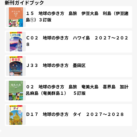
新刊ガイドブック
１５ 地球の歩き方 島旅 伊豆大島 利島（伊豆諸
島①）３訂版
Ｃ０２ 地球の歩き方 ハワイ島 ２０２７～２０２
８
Ｊ３３ 地球の歩き方 墨田区
０２ 地球の歩き方 島旅 奄美大島 喜界島 加計
呂麻島（奄美群島１） ５訂版
Ｄ１７ 地球の歩き方 タイ ２０２７～２０２８