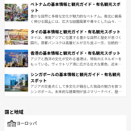
参照してほしい。
ベトナムの基本情報と観光ガイド・有名観光スポ
容にもいいと評判のスイーツなど、バラエティ豊かな料理
き、地方に足を延ばせば四季折々の自然美を楽しむことが
が味わえる。 なお、新着の台湾情報は
コンテンツ一覧
を参
できる。そして、キムチや焼肉、絶品のストリートフード
ット
照してほしい。
まで、さまざまな韓国料理が待っている。夜には、韓国な
豊かな自然と多様な文化が魅力的なベトナム。南北に細長
らではのナイトライフも堪能できる。あたたかいホスピタ
く伸びる国土には、広大な田園風景や青々とした山々、世
リティに包まれながら、韓国の多彩な魅力を心ゆくまで味
界遺産に登録された壮大な自然景観が点在し、都市部では
わってみてほしい。 なお、新着の韓国情報は
コンテンツ一
タイの基本情報と観光ガイド・有名観光スポット
急速な発展と共に伝統が息づく。ハノイの古い町並みやホ
覧
を参照してほしい。
ーチミン市のフランス統治時代の建物も、独特の雰囲気を
タイは、東南アジアに位置する豊かな自然と歴史が息づく
醸し出している。また、バラエティの豊かさとおいしさで
国だ。首都バンコクは高層ビルが立ち並ぶ一方、伝統的な
世界中の食通を魅了してやまないベトナム料理も魅力のひ
寺院や市場がいたるところに点在し、古きよき文化と現代
香港の基本情報と観光ガイド・有名観光スポット
とつ。フォーやバインミー、ベトナムコーヒーなどは、ぜ
の活気が交差している。北部ではチェンマイなどの山岳地
ひ現地で味わいたい。どの地域を訪れてもあたたかい人々
帯で自然と触れ合い、南部ではプーケットやクラビの美し
アジアと西洋の文化が交わる香港は、特有のエネルギーを
が旅行者を迎えてくれるので、きっと忘れられない旅にな
いビーチでリゾート気分を楽しむことができる。タイ料理
もっている。ヴィクトリア湾に広がる壮大な景色、近未来
るはずだ。 なお、新着のベトナム情報は
コンテンツ一覧
を
は世界的に有名で、屋台から高級レストランまで味覚を刺
的なアートスポット、そして歴史と現代が融合した町並
参照してほしい。
シンガポールの基本情報と観光ガイド・有名観光
激する。気候は一年中温暖で、どの季節にも異なる楽しみ
み、どこを訪れても感動するはず。観光スポットが密集し
が待っている。親しみやすいタイの人々、仏教を中心とし
ており、効率よく見どころを回れるのも魅力。息をのむよ
スポット
た文化、そして多様な観光資源が、訪れる旅人を魅了し続
うな絶景から文化的な体験まで、香港を存分に楽しみ尽く
アジアの交差点として多文化が融合した独自の魅力を放つ
ける。 なお、新着のタイ情報は
コンテンツ一覧
を参照して
そう。 なお、新着の香港情報は
コンテンツ一覧
を参照して
シンガポール。未来的な建築物が並ぶマリーナベイ、歴史
ほしい。
ほしい。
と伝統を感じられるエスニックタウン、多数の緑豊かな公
園や自然保護区など、自然が調和した近代的な景観と文化
の多様性あふれるカラフルな町は、どこを歩いても新しい
国と地域
発見がある。さらに、治安のよさや充実した公共交通機関
も、旅行者にとっては魅力的なポイント。グルメも豊富
で、ホーカーズは地元の風情を楽しめる外せないスポット
ヨーロッパ
だ。訪れる人を飽きさせないシンガポールで、多様な魅力