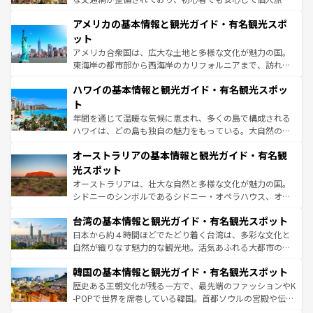
して楽しみつくそう。 なお、新着のイギリス情報は
コンテ
を楽しめる。日本同様に時刻表どおりの旅が可能だ。中世
アメリカの基本情報と観光ガイド・有名観光スポ
ンツ一覧
を参照してほしい。
の建物がそのまま残る町や、スイスならではのユニークな
博物館もあり、アルプス観光だけでなく町歩きも満喫する
ット
ことができる。国民の所得が高いため物価も高いが、旅行
アメリカ合衆国は、広大な土地と多様な文化が魅力の国。
者向けの交通パス提供のサービスもあり、うまく活用すれ
東海岸の都市部から西海岸のカリフォルニアまで、訪れる
ば市内交通費無料で観光を楽しむこともできる。 なお、新
場所ごとに異なる風景と体験が待っている。ニューヨーク
着のスイス情報は
コンテンツ一覧
を参照してほしい。
ハワイの基本情報と観光ガイド・有名観光スポッ
のような巨大都市は、観光、ショッピング、エンターテイ
ンメントが詰まった刺激的なスポットだ。一方、アメリカ
ト
西部には大自然が広がり、グランドキャニオンやイエロー
年間を通じて温暖な気候に恵まれ、多くの島で構成される
ストーン国立公園といった絶景が堪能できる。さらに、南
ハワイは、どの島も独自の魅力をもっている。大自然の神
部のニューオーリンズでは、音楽と美食が融合した独特の
秘を感じたいなら、火山が生み出した壮大な景観を誇るハ
文化が魅力。旅行者はアメリカの各地域で異なる魅力を楽
オーストラリアの基本情報と観光ガイド・有名観
ワイ島は見逃せない。また、定番の観光地といえばオアフ
しみながら、その多様性と豊かな歴史を感じることができ
島だが、静かな自然を求めるならマウイ島やカウアイ島が
光スポット
るだろう。車でのロードトリップや列車の旅も、アメリカ
おすすめ。エメラルドグリーンに輝く海をはじめ、豊かな
オーストラリアは、壮大な自然と多様な文化が魅力の国。
ならではの贅沢な旅のスタイルだ。 なお、新着のアメリカ
文化や歴史が息づいている。「アロハスピリット」と呼ば
シドニーのシンボルであるシドニー・オペラハウス、オー
情報は
コンテンツ一覧
を参照してほしい。
れるおもてなしの心で訪れる人々を迎えてくれるハワイの
ストラリア東海岸北部に広がる大サンゴ礁地帯グレートバ
人々、おいしいローカルフードやハワイアンミュージッ
台湾の基本情報と観光ガイド・有名観光スポット
リアリーフや大陸中央部にそびえるウルル（エアーズロッ
ク、伝統的なフラダンスなど、すべてがハワイの魅力を彩
ク）、タスマニアの美しい原生林やケアンズの熱帯雨林な
日本から約４時間ほどでたどり着く台湾は、多彩な文化と
っている。訪れるたびに新しい発見と感動が待っているハ
ど、見どころがたくさん。また、カフェやワイン、オージ
自然が織りなす魅力的な観光地。活気あふれる大都市の台
ワイを、存分に味わってほしい。 なお、新着のハワイ情報
ービーフなどの食文化も豊かで、美味しいものであふれて
北やノスタルジックな町並みが人気な九份（ジォウフェ
は
コンテンツ一覧
を参照してほしい。
韓国の基本情報と観光ガイド・有名観光スポット
いる。アクティビティも充実しており、サーフィンやダイ
ン）、静ひつな山岳地帯である台湾東部など、都市の喧騒
ビング、ハイキングなど、アウトドア好きにはたまらな
と山間の静けさが共存しており、訪れる人に新しい発見と
歴史ある王朝文化が残る一方で、最先端のファッションやK
い。オーストラリアの多彩な魅力を存分に味わいつくそ
驚きをもたらしてくれる。また、奥深い台湾の食文化も魅
-POPで世界を席巻している韓国。首都ソウルの宮殿や伝統
う。 なお、新着のオーストラリア情報は
コンテンツ一覧
を
力で、夜市などの屋台グルメから高級料理、ヘルシーで美
家屋が並ぶエリアでは韓国の歴史と文化に浸ることがで