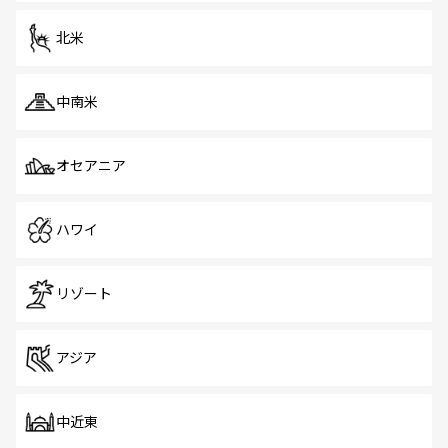
を体感しよう。 なお、新着のシンガポール情報は
コンテン
ツ一覧
を参照してほしい。
北米
中南米
オセアニア
ハワイ
リゾート
アジア
中近東