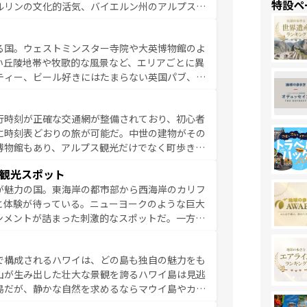
特設ペ
ルリンの文化的活気、バイエルン州のアルプスの
とそれぞれで全く異なる文化を体験できるだろう。 なお、新着のフランス情報は
コンテンツ
た風景は必見。ビールとソーセージを味わいなが
ひ体験してほしい。 なお、新着のド
る国。ウェストミンスター寺院や大英博物館のよ
。
い丘陵地帯や牧歌的な風景など、エリアごとに異
ティー、ビール好きにはたまらない英国パブ、サ
豊富。イギリスを旅して楽しみつくそう。 な
参照してほしい。
行時刻が正確な交通網が整備されており、初心者
に時刻表どおりの旅が可能だ。中世の建物がその
博物館もあり、アルプス観光だけでなく町歩きも
め物価も高いが、旅行者向けの交通パス提供のサ
観光スポット
観光を楽しむこともできる。 なお、新着
が魅力の国。東海岸の都市部から西海岸のカリフ
しい。
と体験が待っている。ニューヨークのような巨大
ンメントが詰まった刺激的なスポットだ。一方、
キャニオンやイエローストーン国立公園といった
ーリンズでは、音楽と美食が融合した独特の文化
で構成されるハワイは、どの島も独自の魅力をも
魅力を楽しみながら、その多様性と豊かな歴史を
山が生み出した壮大な景観を誇るハワイ島は見逃
リップや列車の旅も、アメリカならではの贅沢な
島だが、静かな自然を求めるならマウイ島やカウ
報は
コンテンツ一覧
を参照してほしい。
く海をはじめ、豊かな文化や歴史が息づいてい