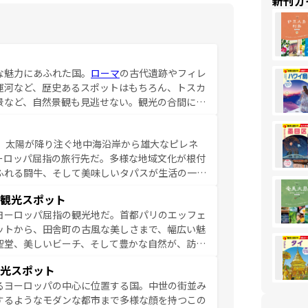
新刊ガ
な魅力にあふれた国。
ローマ
の古代遺跡やフィレ
運河など、歴史あるスポットはもちろん、トスカ
景など、自然景観も見逃せない。観光の合間に
ア料理を堪能することもできる。朝目覚めてから
るイタリアで、忘れられない旅をしてみよう！
、太陽が降り注ぐ地中海沿岸から雄大なピレネ
を参照してほしい。
ーロッパ屈指の旅行先だ。多様な地域文化が根付
ふれる闘牛、そして美味しいタパスが生活の一部
雰囲気や、バルセロナのアートに溢れた街角か
観光スポット
市、穏やかなビーチリゾートまで多彩な表情を見
ヨーロッパ屈指の観光地だ。首都パリのエッフェ
はその個性で訪れる人を魅了する。 なお、
ットから、田舎町の古風な美しさまで、幅広い魅
してほしい。
聖堂、美しいビーチ、そして豊かな自然が、訪れ
食の国としても知られ、フランス料理はユネスコ
光スポット
ンの発祥地であるランス、プロヴァンスの香り高
るヨーロッパの中心に位置する国。中世の街並み
だ。さらに、パリ以外の地域にも魅力が溢れてお
するようなモダンな都市まで多様な顔を持つこの
ている。パリ以外の個性あふれる地方に足を運ぶ