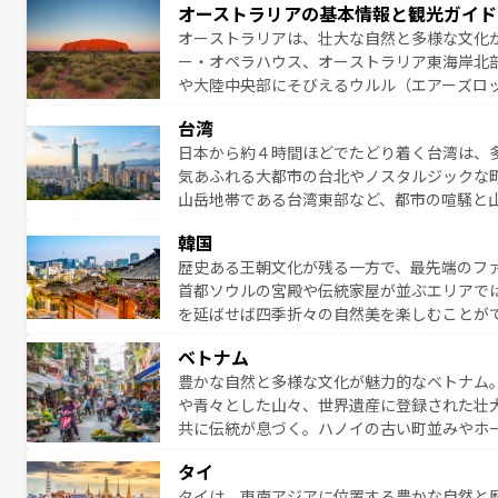
オーストラリアの基本情報と観光ガイド
る。「アロハスピリット」と呼ばれるおもて
オーストラリアは、壮大な自然と多様な文化
人々、おいしいローカルフードやハワイアン
ー・オペラハウス、オーストラリア東海岸北
がハワイの魅力を彩っている。訪れるたびに
や大陸中央部にそびえるウルル（エアーズロ
味わってほしい。 なお、新着のハワイ情報は
熱帯雨林など、見どころがたくさん。また、
台湾
豊かで、美味しいものであふれている。アク
日本から約４時間ほどでたどり着く台湾は、
ング、ハイキングなど、アウトドア好きには
気あふれる大都市の台北やノスタルジックな
に味わいつくそう。 なお、新着のオー
山岳地帯である台湾東部など、都市の喧騒と
発見と驚きをもたらしてくれる。また、奥深
韓国
から高級料理、ヘルシーで美容にもいいと評
歴史ある王朝文化が残る一方で、最先端のファ
える。 なお、新着の台湾情報は
コンテンツ一
首都ソウルの宮殿や伝統家屋が並ぶエリアで
を延ばせば四季折々の自然美を楽しむことが
トフードまで、さまざまな韓国料理が待って
ベトナム
能できる。あたたかいホスピタリティに包ま
豊かな自然と多様な文化が魅力的なベトナム
てみてほしい。 なお、新着の韓国情報は
コン
や青々とした山々、世界遺産に登録された壮
共に伝統が息づく。ハノイの古い町並みやホ
雰囲気を醸し出している。また、バラエティ
タイ
まないベトナム料理も魅力のひとつ。フォー
タイは、東南アジアに位置する豊かな自然と