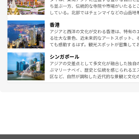
地で味わいたい。どの地域を訪れてもあたた
ち並ぶ一方、伝統的な寺院や市場がいたると
れられない旅になるはずだ。 な
している。北部ではチェンマイなどの山岳地
い。
ビの美しいビーチでリゾート気分を楽しむこ
香港
ら高級レストランまで味覚を刺激する。気候
アジアと西洋の文化が交わる香港は、特有の
っている。親しみやすいタイの人々、仏教を
る壮大な景色、近未来的なアートスポット、
る旅人を魅了し続ける。 なお、新着のタ
ても感動するはず。観光スポットが密集して
のむような絶景から文化的な体験まで、香港を存分に楽し
シンガポール
報は
コンテンツ一覧
を参照してほしい。
アジアの交差点として多文化が融合した独自
ぶマリーナベイ、歴史と伝統を感じられるエ
区など、自然が調和した近代的な景観と文化
も新しい発見がある。さらに、治安のよさや
的なポイント。グルメも豊富で、ホーカーズ
れる人を飽きさせないシンガポールで、多様な魅力を体感しよ
ル情報は
コンテンツ一覧
を参照してほしい。