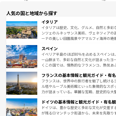
人気の国と地域から探す
イタリア
イタリアは歴史、文化、グルメ、自然と多彩
ンツェのルネッサンス美術、ヴェネツィアの
ーナの美しい田園風景やアマルフィ海岸の絶
は、本場のピザやパスタなど、絶品のイタリ
スペイン
夜眠るまで、すべての瞬間を楽しませてくれ
イベリア半島のほぼ80％を占めるスペインは
なお、新着のイタリア情報は
コンテンツ一覧
ー山脈まで、多彩な自然と文化が詰まったヨ
くこの国では、情熱的なフラメンコ、熱気あ
となっている。首都マドリードの洗練された
フランスの基本情報と観光ガイド・有名
ら、地方では古代ローマ遺跡や中世の城塞都
フランスは、世界中の旅行者を魅了し続ける
せる。地方によって風土や気候が異なるスペイン
ル塔やルーブル美術館といった象徴的なスポ
新着のスペイン情報は
コンテンツ一覧
を参照
力が詰まっている。華麗な宮殿、歴史的な大
る者を心から魅了する。また、フランスは美
ドイツの基本情報と観光ガイド・有名観
無形文化遺産にも登録されている。シャンパ
ドイツは、豊かな歴史と多彩な文化が交差す
いラベンダー畑など、多彩な楽しみ方が可能
が残るロマンチック街道から、未来を先取り
り、どの街角にも豊かな歴史と文化が息づい