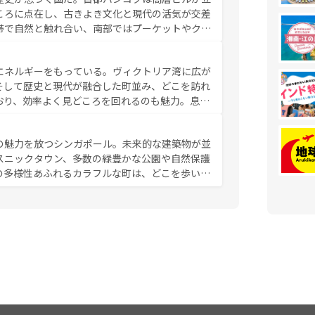
かい人々が旅行者を迎えてくれるので、きっと忘
ころに点在し、古きよき文化と現代の活気が交差
お、新着のベトナム情報は
コンテンツ一覧
を参照してほし
帯で自然と触れ合い、南部ではプーケットやクラ
とができる。タイ料理は世界的に有名で、屋台か
は一年中温暖で、どの季節にも異なる楽しみが待
エネルギーをもっている。ヴィクトリア湾に広が
中心とした文化、そして多様な観光資源が、訪れ
そして歴史と現代が融合した町並み、どこを訪れ
イ情報は
コンテンツ一覧
を参照してほしい。
おり、効率よく見どころを回れるのも魅力。息を
み尽くそう。 なお、新着の香港情
の魅力を放つシンガポール。未来的な建築物が並
スニックタウン、多数の緑豊かな公園や自然保護
の多様性あふれるカラフルな町は、どこを歩いて
充実した公共交通機関も、旅行者にとっては魅力
は地元の風情を楽しめる外せないスポットだ。訪
う。 なお、新着のシンガポー