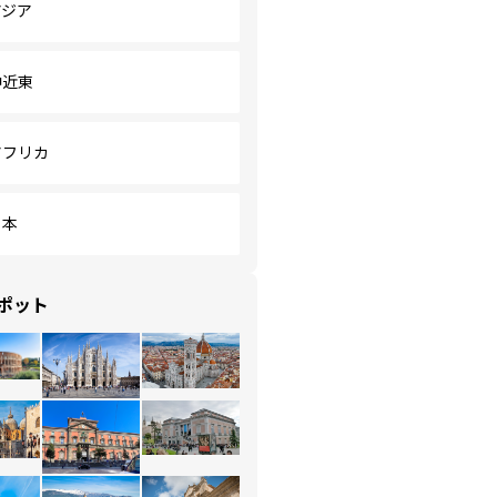
アジア
中近東
アフリカ
日本
ポット