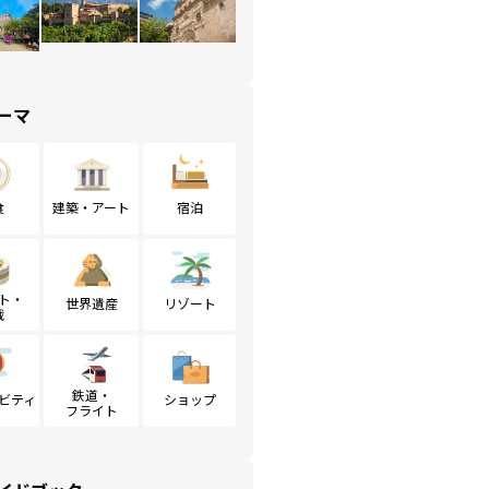
ーマ
食
建築・アート
宿泊
ト・
世界遺産
リゾート
戦
鉄道・
ビティ
ショップ
フライト