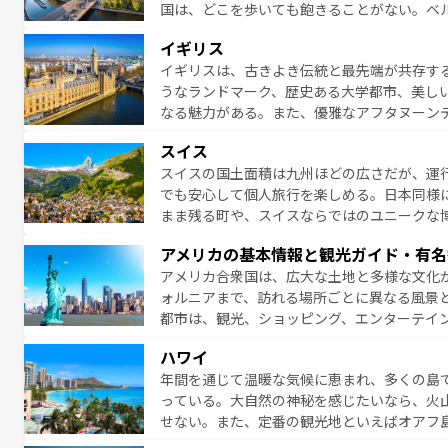
国は、どこを歩いても飽きることがない。ベ
絶景、そしてライン川沿いのワイン畑といっ
一覧
を参照してほしい。
イギリス
ら地元の人と過ごす楽しい時間は、お酒好きな人にはぜ
イギリスは、古きよき伝統と最先端が共存す
イツ情報は
コンテンツ一覧
を参照してほしい
うなランドマーク、歴史ある大学都市、美し
なる魅力がある。また、優雅なアフタヌーン
ッカー観戦など、本場だからこそできる体験も
スイス
お、新着のイギリス情報は
コンテンツ一覧
を
スイスの国土面積は九州ほどの広さだが、運
でも安心して個人旅行を楽しめる。日本同様
まま残る町や、スイスならではのユニークな
満喫することができる。国民の所得が高いた
アメリカの基本情報と観光ガイド・有名
ービスもあり、うまく活用すれば市内交通費無料で
アメリカ合衆国は、広大な土地と多様な文化
のスイス情報は
コンテンツ一覧
を参照してほ
ォルニアまで、訪れる場所ごとに異なる風景
都市は、観光、ショッピング、エンターテイ
アメリカ西部には大自然が広がり、グランド
ハワイ
絶景が堪能できる。さらに、南部のニューオ
年間を通じて温暖な気候に恵まれ、多くの島
が魅力。旅行者はアメリカの各地域で異なる
っている。大自然の神秘を感じたいなら、火
感じることができるだろう。車でのロードト
せない。また、定番の観光地といえばオアフ
旅のスタイルだ。 なお、新着のアメリカ情
アイ島がおすすめ。エメラルドグリーンに輝