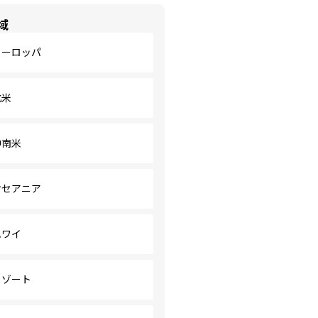
域
ヨーロッパ
北米
中南米
オセアニア
ハワイ
リゾート