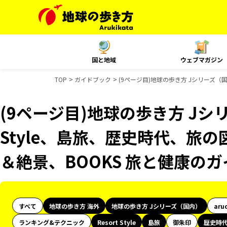
国と地域
ウェブマガジン
TOP
ガイドブック
(9ページ目)地球の歩き方 Jシリーズ（国
(9ページ目)地球の歩き方 Jシリ
Style、島旅、歴史時代、旅の
＆絶景、BOOKS 旅と健康の
すべて
地球の歩き方 海外
地球の歩き方 Jシリーズ（国内）
aru
ランキング&テクニック
Resort Style
島旅
御朱印
歴史時