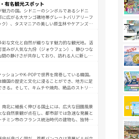
・有名観光スポット
なしの心で訪れる人々を迎えてくれるハワイの
が魅力の国。シドニーのシンボルであるシドニ
ミュージック、伝統的なフラダンスなど、すべて
部に広がる大サンゴ礁地帯グレートバリアリーフ
新しい発見と感動が待っているハワイを、存分に
ック）、タスマニアの美しい原生林やケアンズの
コンテンツ一覧
を参照してほしい。
カフェやワイン、オージービーフなどの食文化も
ティビティも充実しており、サーフィンやダイビ
多彩な文化と自然が織りなす魅力的な観光地。活
たまらない。オーストラリアの多彩な魅力を存分
町並みが人気な九份（ジォウフェン）、静ひつな
ストラリア情報は
コンテンツ一覧
を参照してほしい。
山間の静けさが共存しており、訪れる人に新しい
い台湾の食文化も魅力で、夜市などの屋台グルメ
判のスイーツなど、バラエティ豊かな料理が味わ
ッションやK-POPで世界を席巻している韓国。
覧
を参照してほしい。
は韓国の歴史と文化に浸ることができ、地方に足
できる。そして、キムチや焼肉、絶品のストリー
いる。夜には、韓国ならではのナイトライフも堪
れながら、韓国の多彩な魅力を心ゆくまで味わっ
。南北に細長く伸びる国土には、広大な田園風景
テンツ一覧
を参照してほしい。
大な自然景観が点在し、都市部では急速な発展と
ーチミン市のフランス統治時代の建物も、独特の
の豊かさとおいしさで世界中の食通を魅了してや
やバインミー、ベトナムコーヒーなどは、ぜひ現
歴史が息づく国だ。首都バンコクは高層ビルが立