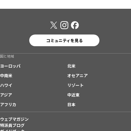
コミュニティを見る
国と地域
ヨーロッパ
北米
中南米
オセアニア
ハワイ
リゾート
アジア
中近東
アフリカ
日本
ウェブマガジン
特派員ブログ