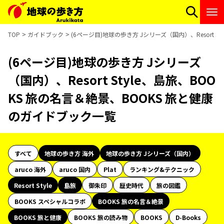
TOP
ガイドブック
(6ページ目)地球の歩き方 Jシリーズ（国内）、Resort 
(6ページ目)地球の歩き方 Jシリーズ
（国内）、Resort Style、島旅、BOO
KS 旅の名言＆絶景、BOOKS 旅と健康
のガイドブック一覧
すべて
地球の歩き方 海外
地球の歩き方 Jシリーズ（国内）
aruco 海外
aruco 国内
Plat
ランキング&テクニック
Resort Style
島旅
御朱印
歴史時代
旅の図鑑
BOOKS スペシャルコラボ
BOOKS 旅の名言＆絶景
BOOKS 旅と健康
BOOKS 旅の読み物
BOOKS
D-Books