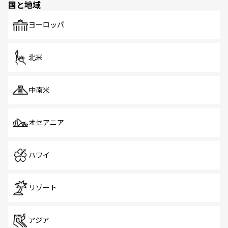
国と地域
発見がある。さらに、治安のよさや充実した公共交通機関
も、旅行者にとっては魅力的なポイント。グルメも豊富
で、ホーカーズは地元の風情を楽しめる外せないスポット
ヨーロッパ
だ。訪れる人を飽きさせないシンガポールで、多様な魅力
を体感しよう。 なお、新着のシンガポール情報は
コンテン
ツ一覧
を参照してほしい。
北米
中南米
オセアニア
ハワイ
リゾート
アジア