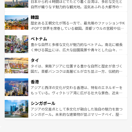
情報は
コンテンツ一覧
を参照してほしい。
人々、おいしいローカルフードやハワイアンミュージッ
ク）、タスマニアの美しい原生林やケアンズの熱帯雨林な
日本から約４時間ほどでたどり着く台湾は、多彩な文化と
ク、伝統的なフラダンスなど、すべてがハワイの魅力を彩
ど、見どころがたくさん。また、カフェやワイン、オージ
自然が織りなす魅力的な観光地。活気あふれる大都市の台
っている。訪れるたびに新しい発見と感動が待っているハ
ービーフなどの食文化も豊かで、美味しいものであふれて
北やノスタルジックな町並みが人気な九份（ジォウフェ
ワイを、存分に味わってほしい。 なお、新着のハワイ情報
韓国
いる。アクティビティも充実しており、サーフィンやダイ
ン）、静ひつな山岳地帯である台湾東部など、都市の喧騒
は
コンテンツ一覧
を参照してほしい。
ビング、ハイキングなど、アウトドア好きにはたまらな
と山間の静けさが共存しており、訪れる人に新しい発見と
歴史ある王朝文化が残る一方で、最先端のファッションやK
い。オーストラリアの多彩な魅力を存分に味わいつくそ
驚きをもたらしてくれる。また、奥深い台湾の食文化も魅
-POPで世界を席巻している韓国。首都ソウルの宮殿や伝統
う。 なお、新着のオーストラリア情報は
コンテンツ一覧
を
力で、夜市などの屋台グルメから高級料理、ヘルシーで美
家屋が並ぶエリアでは韓国の歴史と文化に浸ることがで
参照してほしい。
ベトナム
容にもいいと評判のスイーツなど、バラエティ豊かな料理
き、地方に足を延ばせば四季折々の自然美を楽しむことが
が味わえる。 なお、新着の台湾情報は
コンテンツ一覧
を参
できる。そして、キムチや焼肉、絶品のストリートフード
豊かな自然と多様な文化が魅力的なベトナム。南北に細長
照してほしい。
まで、さまざまな韓国料理が待っている。夜には、韓国な
く伸びる国土には、広大な田園風景や青々とした山々、世
らではのナイトライフも堪能できる。あたたかいホスピタ
界遺産に登録された壮大な自然景観が点在し、都市部では
タイ
リティに包まれながら、韓国の多彩な魅力を心ゆくまで味
急速な発展と共に伝統が息づく。ハノイの古い町並みやホ
わってみてほしい。 なお、新着の韓国情報は
コンテンツ一
ーチミン市のフランス統治時代の建物も、独特の雰囲気を
タイは、東南アジアに位置する豊かな自然と歴史が息づく
覧
を参照してほしい。
醸し出している。また、バラエティの豊かさとおいしさで
国だ。首都バンコクは高層ビルが立ち並ぶ一方、伝統的な
世界中の食通を魅了してやまないベトナム料理も魅力のひ
寺院や市場がいたるところに点在し、古きよき文化と現代
香港
とつ。フォーやバインミー、ベトナムコーヒーなどは、ぜ
の活気が交差している。北部ではチェンマイなどの山岳地
ひ現地で味わいたい。どの地域を訪れてもあたたかい人々
帯で自然と触れ合い、南部ではプーケットやクラビの美し
アジアと西洋の文化が交わる香港は、特有のエネルギーを
が旅行者を迎えてくれるので、きっと忘れられない旅にな
いビーチでリゾート気分を楽しむことができる。タイ料理
もっている。ヴィクトリア湾に広がる壮大な景色、近未来
るはずだ。 なお、新着のベトナム情報は
コンテンツ一覧
を
は世界的に有名で、屋台から高級レストランまで味覚を刺
的なアートスポット、そして歴史と現代が融合した町並
参照してほしい。
シンガポール
激する。気候は一年中温暖で、どの季節にも異なる楽しみ
み、どこを訪れても感動するはず。観光スポットが密集し
が待っている。親しみやすいタイの人々、仏教を中心とし
ており、効率よく見どころを回れるのも魅力。息をのむよ
アジアの交差点として多文化が融合した独自の魅力を放つ
た文化、そして多様な観光資源が、訪れる旅人を魅了し続
うな絶景から文化的な体験まで、香港を存分に楽しみ尽く
シンガポール。未来的な建築物が並ぶマリーナベイ、歴史
ける。 なお、新着のタイ情報は
コンテンツ一覧
を参照して
そう。 なお、新着の香港情報は
コンテンツ一覧
を参照して
と伝統を感じられるエスニックタウン、多数の緑豊かな公
ほしい。
ほしい。
園や自然保護区など、自然が調和した近代的な景観と文化
の多様性あふれるカラフルな町は、どこを歩いても新しい