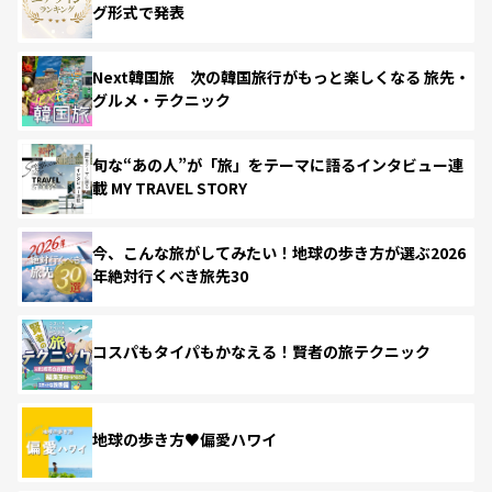
グ形式で発表
Next韓国旅 次の韓国旅行がもっと楽しくなる 旅先・
グルメ・テクニック
旬な“あの人”が「旅」をテーマに語るインタビュー連
載 MY TRAVEL STORY
今、こんな旅がしてみたい！地球の歩き方が選ぶ2026
年絶対行くべき旅先30
コスパもタイパもかなえる！賢者の旅テクニック
地球の歩き方♥偏愛ハワイ