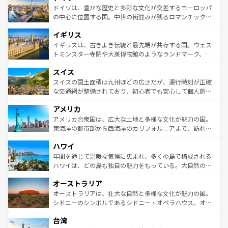
性で訪れる人を魅了する。 なお、新着のスペイン情報は
コ
聖堂、美しいビーチ、そして豊かな自然が、訪れる者を心
ドイツは、豊かな歴史と多彩な文化が交差するヨーロッパ
ンテンツ一覧
を参照してほしい。
から魅了する。また、フランスは美食の国としても知ら
の中心に位置する国。中世の街並みが残るロマンチック街
れ、フランス料理はユネスコ無形文化遺産にも登録されて
道から、未来を先取りするようなモダンな都市まで多様な
イギリス
いる。シャンパンの発祥地であるランス、プロヴァンスの
顔を持つこの国は、どこを歩いても飽きることがない。ベ
香り高いラベンダー畑など、多彩な楽しみ方が可能だ。さ
ルリンの文化的活気、バイエルン州のアルプスの絶景、そ
イギリスは、古きよき伝統と最先端が共存する国。ウェス
らに、パリ以外の地域にも魅力が溢れており、どの街角に
してライン川沿いのワイン畑といった風景は必見。ビール
トミンスター寺院や大英博物館のようなランドマーク、歴
も豊かな歴史と文化が息づいている。パリ以外の個性あふ
とソーセージを味わいながら地元の人と過ごす楽しい時間
史ある大学都市、美しい丘陵地帯や牧歌的な風景など、エ
れる地方に足を運ぶとそれぞれで全く異なる文化を体験で
スイス
は、お酒好きな人にはぜひ体験してほしい。 なお、新着の
リアごとに異なる魅力がある。また、優雅なアフタヌーン
きるだろう。 なお、新着のフランス情報は
コンテンツ一覧
ドイツ情報は
コンテンツ一覧
を参照してほしい。
ティー、ビール好きにはたまらない英国パブ、サッカー観
スイスの国土面積は九州ほどの広さだが、運行時刻が正確
を参照してほしい。
戦など、本場だからこそできる体験も豊富。イギリスを旅
な交通網が整備されており、初心者でも安心して個人旅行
して楽しみつくそう。 なお、新着のイギリス情報は
コンテ
を楽しめる。日本同様に時刻表どおりの旅が可能だ。中世
アメリカ
ンツ一覧
を参照してほしい。
の建物がそのまま残る町や、スイスならではのユニークな
博物館もあり、アルプス観光だけでなく町歩きも満喫する
アメリカ合衆国は、広大な土地と多様な文化が魅力の国。
ことができる。国民の所得が高いため物価も高いが、旅行
東海岸の都市部から西海岸のカリフォルニアまで、訪れる
者向けの交通パス提供のサービスもあり、うまく活用すれ
場所ごとに異なる風景と体験が待っている。ニューヨーク
ハワイ
ば市内交通費無料で観光を楽しむこともできる。 なお、新
のような巨大都市は、観光、ショッピング、エンターテイ
着のスイス情報は
コンテンツ一覧
を参照してほしい。
ンメントが詰まった刺激的なスポットだ。一方、アメリカ
年間を通じて温暖な気候に恵まれ、多くの島で構成される
西部には大自然が広がり、グランドキャニオンやイエロー
ハワイは、どの島も独自の魅力をもっている。大自然の神
ストーン国立公園といった絶景が堪能できる。さらに、南
秘を感じたいなら、火山が生み出した壮大な景観を誇るハ
オーストラリア
部のニューオーリンズでは、音楽と美食が融合した独特の
ワイ島は見逃せない。また、定番の観光地といえばオアフ
文化が魅力。旅行者はアメリカの各地域で異なる魅力を楽
島だが、静かな自然を求めるならマウイ島やカウアイ島が
オーストラリアは、壮大な自然と多様な文化が魅力の国。
しみながら、その多様性と豊かな歴史を感じることができ
おすすめ。エメラルドグリーンに輝く海をはじめ、豊かな
シドニーのシンボルであるシドニー・オペラハウス、オー
るだろう。車でのロードトリップや列車の旅も、アメリカ
文化や歴史が息づいている。「アロハスピリット」と呼ば
ストラリア東海岸北部に広がる大サンゴ礁地帯グレートバ
ならではの贅沢な旅のスタイルだ。 なお、新着のアメリカ
台湾
れるおもてなしの心で訪れる人々を迎えてくれるハワイの
リアリーフや大陸中央部にそびえるウルル（エアーズロッ