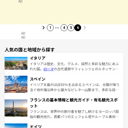
AD
…
1
4
5
6
AD
AD
人気の国と地域から探す
イタリア
イタリアは歴史、文化、グルメ、自然と多彩な魅力にあふ
れた国。
ローマ
の古代遺跡やフィレンツェのルネッサンス
美術、ヴェネツィアの運河など、歴史あるスポットはもち
スペイン
ろん、トスカーナの美しい田園風景やアマルフィ海岸の絶
景など、自然景観も見逃せない。観光の合間には、本場の
イベリア半島のほぼ80％を占めるスペインは、太陽が降り
ピザやパスタなど、絶品のイタリア料理を堪能することも
注ぐ地中海沿岸から雄大なピレネー山脈まで、多彩な自然
できる。朝目覚めてから夜眠るまで、すべての瞬間を楽し
と文化が詰まったヨーロッパ屈指の旅行先だ。多様な地域
フランスの基本情報と観光ガイド・有名観光スポ
ませてくれるイタリアで、忘れられない旅をしてみよう！
文化が根付くこの国では、情熱的なフラメンコ、熱気あふ
なお、新着のイタリア情報は
コンテンツ一覧
を参照してほ
れる闘牛、そして美味しいタパスが生活の一部となってい
ット
しい。
る。首都マドリードの洗練された雰囲気や、バルセロナの
フランスは、世界中の旅行者を魅了し続けるヨーロッパ屈
アートに溢れた街角から、地方では古代ローマ遺跡や中世
指の観光地だ。首都パリのエッフェル塔やルーブル美術館
の城塞都市、穏やかなビーチリゾートまで多彩な表情を見
といった象徴的なスポットから、田舎町の古風な美しさま
せる。地方によって風土や気候が異なるスペインはその個
ドイツ
で、幅広い魅力が詰まっている。華麗な宮殿、歴史的な大